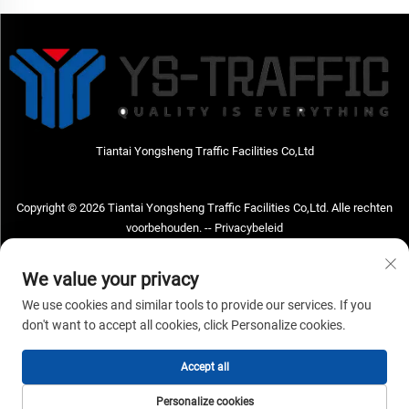
Tiantai Yongsheng Traffic Facilities Co,Ltd
Copyright © 2026 Tiantai Yongsheng Traffic Facilities Co,Ltd. Alle rechten
voorbehouden. --
Privacybeleid
Neem contact met ons op
We value your privacy
Address: Tiantai Yongsheng Traffic Facilities Co,Ltd Adres; No.73 Hongchou
We use cookies and similar tools to provide our services. If you
West Road, Hongchou town, Tiantai county, Taizhou City, Zhejiang Provice,
don't want to accept all cookies, click Personalize cookies.
China Postcode; 317210
Accept all
Tel:
+86-18968682471
E-mailadres:
[email protected]
Personalize cookies