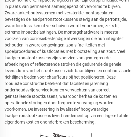
zodat het na elke impact terugkeert naar zijn oorspronkelijke vorm
in plaats van permanent samengeperst of vervormd te blijven.
Zware ankerboutsystemen met versterkte montageplaten
bevestigen de laadperronstootkussens stevig aan de perronzijde,
waardoor losraken of verschuiven wordt voorkomen, zelfs bij
extreme impactbelastingen. De montagehardware is meestal
voorzien van corrosiebestendige afwerkingen die hun integriteit
behouden in zware omgevingen, zoals faciliteiten met
spoelprocedures of kustlocaties met blootstelling aan zout. Veel
laadperronstootkussens zijn voorzien van geïntegreerde
afbeeldingen of reflecterende stroken die gedurende de gehele
levensduur van het stootkussen zichtbaar blijven en continu visuele
richtlijnen bieden voor chauffeurs bij het positioneren. Deze
robuuste constructie betekent dat faciliteiten jarenlang
onderhoudsvrije service kunnen verwachten van correct
geïnstalleerde stootkussens, waardoor herhaalde kosten en
operationele storingen door frequente vervanging worden
voorkomen. De investering in kwalitatief hoogwaardige
laadperronstootkussens levert rendement op via een lagere totale
eigendomskost en ononderbroken bescherming.