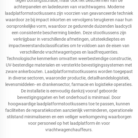
tegen botsingsschade, maar ook het beschermen van de
achterpanelen en ladedeuren van vrachtwagens. Moderne
laadplatformstootkussens zijn voorzien van geavanceerde techniek
waardoor ze bij impact inkorten en vervolgens terugkeren naar hun
oorspronkelijke vorm, waardoor ze gedurende duizenden laadcycli
een consistente bescherming bieden. Deze stootkussens zijn
verkrijgbaar in verschillende afmetingen, uitsteekdieptes en
impactweerstandsclassificaties om te voldoen aan de eisen van
verschillende vrachtwagentypes en laadfrequenties.
Technologische kenmerken omvatten weerbestendige constructie,
UV-bestendige materialen en versterkte bevestigingssystemen met
zware ankerbouten. Laadplatformstootkussens worden toegepast
in diverse sectoren, waaronder productie, detailhandelslogistiek,
levensmiddelen- en drankensector, farmacie en logistieke operaties.
De installatie is eenvoudig dankzij vooraf geboorde
bevestigingsgaten en het onderhoud is minimaal. Door
hoogwaardige laadplatformstootkussens toe te passen, kunnen
faciliteiten de reparatiekosten aanzienlijk verminderen, operationele
stilstand minimaliseren en een veiliger werkomgeving waarborgen
voor personeel op het laadplatform én voor
vrachtwagenchauffeurs.