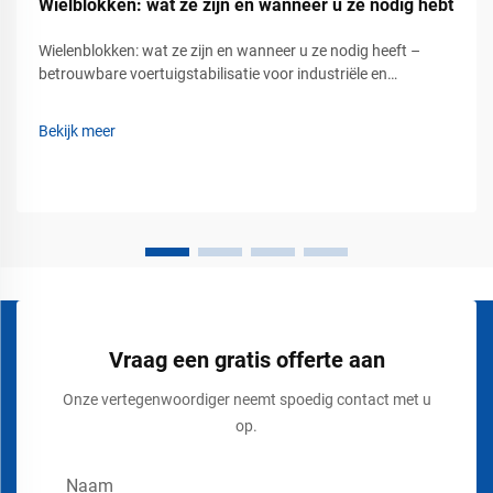
Wielblokken: wat ze zijn en wanneer u ze nodig hebt
Wielenblokken: wat ze zijn en wanneer u ze nodig heeft –
betrouwbare voertuigstabilisatie voor industriële en
commerciële veiligheid. Voertuigbeweging kan een ernstig
veiligheidsrisico vormen op industrieterreinen, in magazijnen,
Bekijk meer
op laad- en losperrons, op luchthavens, bouwplaatsen en...
Vraag een gratis offerte aan
Onze vertegenwoordiger neemt spoedig contact met u
op.
Naam