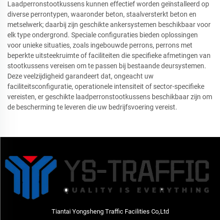
Laadperronstootkussens kunnen effectief worden geïnstalleerd op
diverse perrontypen, waaronder beton, staalversterkt beton en
metselwerk; daarbij zijn geschikte ankersystemen beschikbaar voor
elk type ondergrond. Speciale configuraties bieden oplossingen
voor unieke situaties, zoals ingebouwde perrons, perrons met
beperkte uitsteekruimte of faciliteiten die specifieke afmetingen van
stootkussens vereisen om te passen bij bestaande deursystemen.
Deze veelzijdigheid garandeert dat, ongeacht uw
faciliteitsconfiguratie, operationele intensiteit of sector-specifieke
vereisten, er geschikte laadperronstootkussens beschikbaar zijn om
de bescherming te leveren die uw bedrijfsvoering vereist.
Tiantai Yongsheng Traffic Facilities Co,Ltd