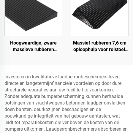
Hoogwaardige, zware
Massief rubberen 7,6 cm
massieve rubberen
oploophulp voor rolstoel,
snelheidsbult helling,
drempel, deuroploophulp
wegberm oploophelling
met vleugelranden,
snelheidsbump
Productcategorie
Investeren in kwalitatieve laadperronbeschermers levert
directe en langetermijnfinanciële voordelen op door dure
structurele reparaties aan uw faciliteit te voorkomen.
Zonder adequate bumperbescherming kunnen herhaalde
botsingen van vrachtwagens betonnen laadperronvlakken
doen barsten, deurkozijnen beschadigen en de
bouwkundige integriteit van het gebouw aantasten, wat
leidt tot reparatiekosten die ver boven de kosten van de
bumpers uitkomen. Laadperronbeschermers absorberen en