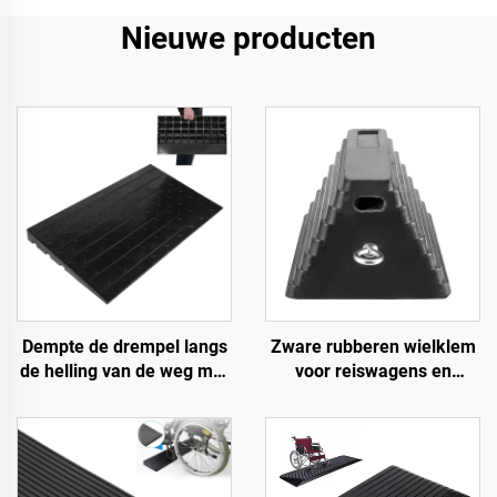
Nieuwe producten
Dempte de drempel langs
Zware rubberen wielklem
de helling van de weg met
voor reiswagens en
gebruik van
vrachtwagens met
snelheidsbumps van
ogenbouten en uitgehold
rubberen basismateriaal
onderste deel Roadway
trapmatten
Product