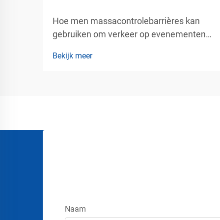
Hoe men massacontrolebarrières kan
gebruiken om verkeer op evenementen
veilig te beheren. Het beheren van grote
Bekijk meer
groepen mensen tijdens concerten,
tentoonstellingen, beurzen,
stadionevenementen, luchthavens,
winkelcentra en openbare bijeenkomsten
vereist meer dan alleen het plaatsen van
borden of touwen...
Naam