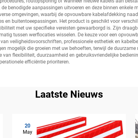
dsprocedures, foutopsporing of wanneer nieuwe kabels aan bes
de benodigde aanpassingen uitvoeren en deze binnen enkele min
iverse omgevingen, waarbij de opvouwbare kabelafdekking naad
s en buitentoeepassingen. Het product is geschikt voor verschi
biliteit met uw specifieke vereisten gewaarborgd is. Zijn draagb
atig tussen werflocaties wisselen. De keuze voor een opvouwba
 van veiligheidsvoorschriften, professionele esthetiek en kabe
n mogelijk die groeien met uw behoeften, terwijl de duurzame 
 van flexibiliteit, duurzaamheid en gebruiksvriendelijke bedieni
erationele efficiëntie prioriteren.
Laatste Nieuws
20
May