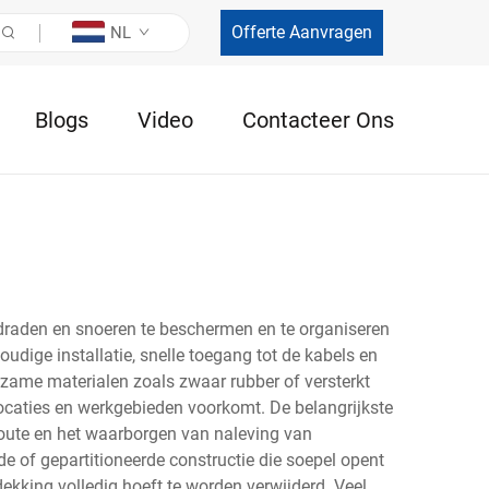
Offerte Aanvragen
NL
Blogs
Video
Contacteer Ons
draden en snoeren te beschermen en te organiseren
dige installatie, snelle toegang tot de kabels en
rzame materialen zoals zwaar rubber of versterkt
locaties en werkgebieden voorkomt. De belangrijkste
oute en het waarborgen van naleving van
e of gepartitioneerde constructie die soepel opent
ekking volledig hoeft te worden verwijderd. Veel