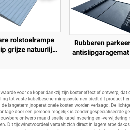
re rolstoelrampe
Rubberen parkee
lip grijze natuurlijke
antislipgaragemat
bber krachtrampe
binnen en buiten 
voor deur
SUV/vrachtwagens
 waarde voor de koper dankzij zijn kosteneffectief ontwerp, da
elling tot vaste kabelbeschermingssystemen biedt dit product her
de langetermijnoperationele kosten worden verlaagd. De lichtge
ntage door één persoon mogelijk is zonder gespecialiseerde ge
ouwbare ontwerp maakt snelle kabelinvoering en -verwijdering mog
. Dit tijdwinstvoordeel vertaalt zich direct in lagere arbeidskos