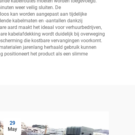
taande kabelroutes moeten worden toegevoegd.
uten weer veilig sluiten. De
loos kan worden aangepast aan tijdelijke
llende kabelmaten en -aantallen dankzij
are aard maakt het ideaal voor verhuurbedrijven,
re kabelafdekking wordt duidelijk bij overweging
lbescherming die kostbare vervangingen voorkomt.
materialen jarenlang herhaald gebruik kunnen
ng positioneert het product als een slimme
29
0
May
Ju