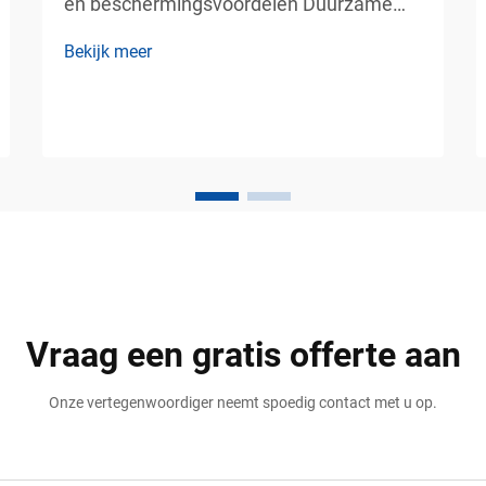
en beschermingsvoordelen Duurzame
muur- en kolombeveiliging voor
Bekijk meer
commerciële veiligheidsomgevingen In
drukbezochte commerciële en industriële
omgevingen is er voortdurend beweging
van voertuigen, karren, heftrucks,
pallettrucks en...
Vraag een gratis offerte aan
Onze vertegenwoordiger neemt spoedig contact met u op.