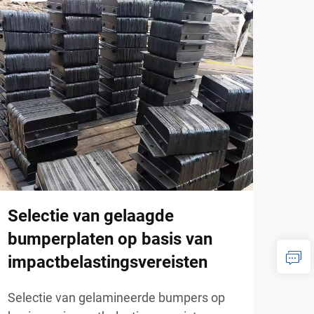
Selectie van gelaagde
Gel
bumperplaten op basis van
dok
impactbelastingsvereisten
fab
mag
Selectie van gelamineerde bumpers op
ge