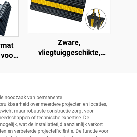
Zware,
rmat
vliegtuiggeschikte,
 voor
hoogwaardige,
voor
impactbestendige,
/sportwagens
draagbare rubberen
wielblokken voor auto's,
t de noodzaak van permanente
vliegtuigen,
bruikbaarheid over meerdere projecten en locaties,
wicht maar robuuste constructie zorgt voor
vrachtwagens,
reedschappen of technische expertise. De
camperwagens AWC01
elijk, wat de installatietijd aanzienlijk verkort
ten en verbeterde projectefficiëntie. De functie voor