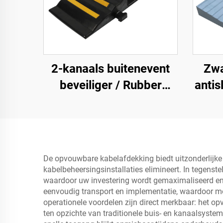
2-kanaals buitenevent
Zwa
beveiliger / Rubber
antis
kabelbeveiliger
ru
kabelrampe
De opvouwbare kabelafdekking biedt uitzonderlijke
kabelbeheersingsinstallaties elimineert. In tegenst
waardoor uw investering wordt gemaximaliseerd en 
eenvoudig transport en implementatie, waardoor mo
operationele voordelen zijn direct merkbaar: het opv
ten opzichte van traditionele buis- en kanaalsystemen