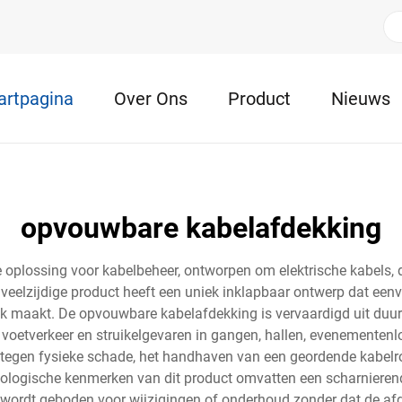
artpagina
Over Ons
Product
Nieuws
opvouwbare kabelafdekking
 oplossing voor kabelbeheer, ontworpen om elektrische kabels, 
eelzijdige product heeft een uniek inklapbaar ontwerp dat eenvou
ijk maakt. De opvouwbare kabelafdekking is vervaardigd uit duu
 voetverkeer en struikelgevaren in gangen, hallen, evenementen
s tegen fysieke schade, het handhaven van een geordende kabelr
nologische kenmerken van dit product omvatten een scharnierend
s wordt geboden voor wijzigingen of onderhoud zonder dat de afd