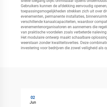
snelle toegang blijkt onmisbaar tijdens onderhou
Gebruikers kunnen de afdekking eenvoudig openen, 
toepassingsmogelijkheden strekken zich uit over d
evenementen, permanente installaties, binnenruimte
verschillende kanaalcapaciteiten, waardoor compati
evenementenorganisatoren en aannemers die regelm
van praktische voordelen zoals verbeterde naleving
Het modulaire ontwerp maakt schaalbare oplossinge
weerstaan zonder kwaliteitsverlies. Deze combinatie
investering voor bedrijven die zowel veiligheid als op
02
Jun