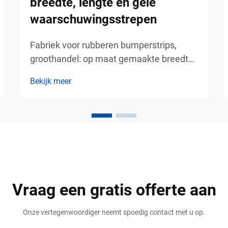
breedte, lengte en gele
waarschuwingsstrepen
Fabriek voor rubberen bumperstrips,
groothandel: op maat gemaakte breedte,
lengte en gele waarschuwingsstrepen –
Bekijk meer
betrouwbare bescherming van wanden
en voertuigen voor industriële en
commerciële gebieden. Industriële
faciliteiten, parkeergarages, magazijnen,
logistieke centra en commerciële
gebouwen...
Vraag een gratis offerte aan
Onze vertegenwoordiger neemt spoedig contact met u op.