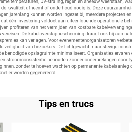
reme temperaturen, UV-straling, regen en sneeuw weerstaan, wa
 de kwaliteit afneemt of onderhoud nodig is. Deze duurzaamheid
en jarenlang kunnen worden ingezet bij meerdere projecten en 
at één investering voldoet aan uiteenlopende operationele beho
ven profiteren van het vermijden van kostbare kabelvervanginge
s vereisen. De kabeloverstapbescherming draagt ook bij aan nal
spremies kan verlagen. Voor evenementenorganisatoren verbetert 
 de veiligheid van bezoekers. De lichtgewicht maar stevige const
p de benodigde opslagruimte minimaliseert. Organisaties ervaren
 en stroomconsistentie behouden zonder onderbrekingen door fys
beginnen, zonder te hoeven wachten op permanente kabelaanleg 
sneller worden gegenereerd.
Tips en trucs