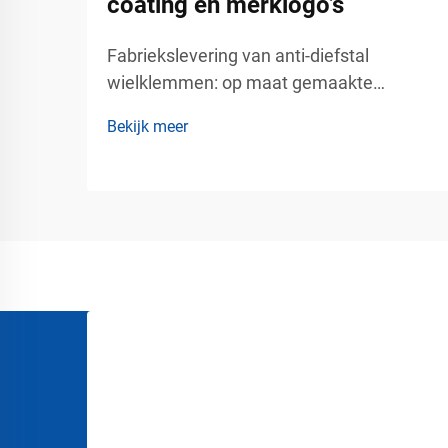
coating en merklogo’s
Fabriekslevering van anti-diefstal
wielklemmen: op maat gemaakte
afmetingen, coating en merknaam –
Bekijk meer
betrouwbare
voertuigbeveiligingsoplossingen voor
commercieel parkeerbeheer.
Voertuigdiefstal is een groot zorgpunt
geworden voor parkeerexploitanten,
vastgoedbeheerders, logistieke bedrijven,
...