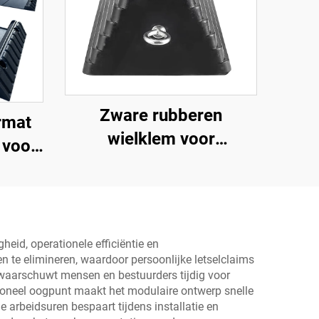
Zware rubberen
rmat
wielklem voor
 voor
reiswagens en
voor
vrachtwagens met
/sportwagens
ogenbouten en uitgehold
onderste deel Roadway
heid, operationele efficiëntie en
Product
 te elimineren, waardoor persoonlijke letselclaims
waarschuwt mensen en bestuurders tijdig voor
oneel oogpunt maakt het modulaire ontwerp snelle
 arbeidsuren bespaart tijdens installatie en