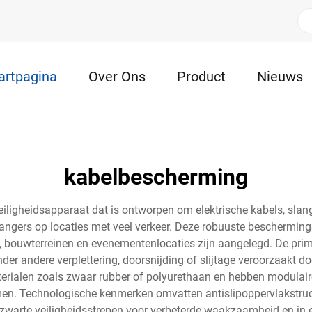
artpagina
Over Ons
Product
Nieuws
kabelbescherming
iligheidsapparaat dat is ontworpen om elektrische kabels, slange
ngers op locaties met veel verkeer. Deze robuuste beschermings
en, bouwterreinen en evenementenlocaties zijn aangelegd. De pri
r andere verplettering, doorsnijding of slijtage veroorzaakt do
terialen zoals zwaar rubber of polyurethaan en hebben modula
. Technologische kenmerken omvatten antislipoppervlakstructu
zwarte veiligheidsstrepen voor verbeterde waakzaamheid en in