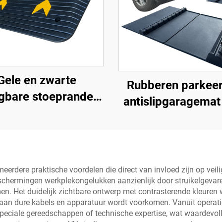
Gele en zwarte
Rubberen parkee
gbare stoepranden
antislipgaragemat
et reflecterend
binnen en buiten 
ervlak, standaard
SUV/vrachtwagens
houderdrempels,
ren basis materiaal
rdere praktische voordelen die direct van invloed zijn op veilig
chermingen werkplekongelukken aanzienlijk door struikelgevaren
. Het duidelijk zichtbare ontwerp met contrasterende kleuren 
aan dure kabels en apparatuur wordt voorkomen. Vanuit operati
peciale gereedschappen of technische expertise, wat waardevolle