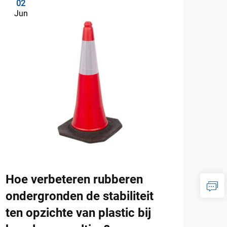
02
0
Jun
Ju
Hoe verbeteren rubberen
Hoe
ondergronden de stabiliteit
mod
ten opzichte van plastic bij
toe