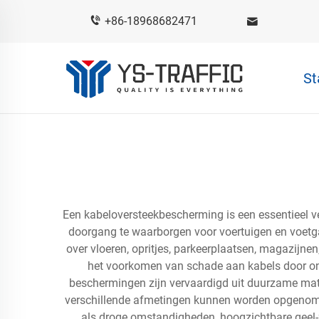
+86-18968682471
St
Een kabeloversteekbescherming is een essentieel ve
doorgang te waarborgen voor voertuigen en voetga
over vloeren, opritjes, parkeerplaatsen, magazijn
het voorkomen van schade aan kabels door onde
beschermingen zijn vervaardigd uit duurzame ma
verschillende afmetingen kunnen worden opgenomen
als droge omstandigheden, hoogzichtbare geel-