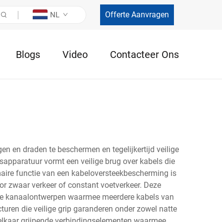
Offerte Aanvragen
NL
Blogs
Video
Contacteer Ons
n en draden te beschermen en tegelijkertijd veilige
apparatuur vormt een veilige brug over kabels die
maire functie van een kabeloversteekbescherming is
or zwaar verkeer of constant voetverkeer. Deze
ire kanaalontwerpen waarmee meerdere kabels van
ren die veilige grip garanderen onder zowel natte
 elkaar grijpende verbindingselementen waarmee