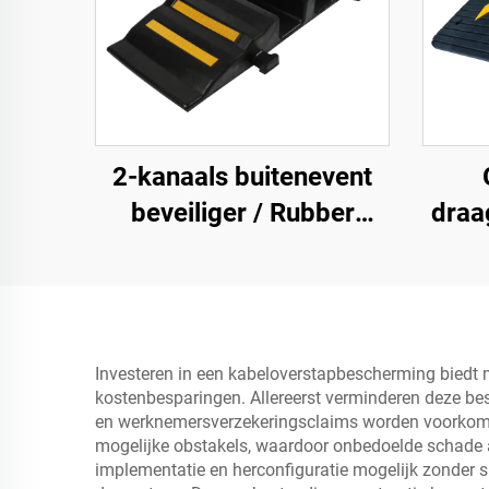
2-kanaals buitenevent
beveiliger / Rubber
draa
kabelbeveiliger
m
kabelrampe
opp
sc
rubbe
Investeren in een kabeloverstapbescherming biedt mee
kostenbesparingen. Allereerst verminderen deze bes
en werknemersverzekeringsclaims worden voorkomen
mogelijke obstakels, waardoor onbedoelde schade 
implementatie en herconfiguratie mogelijk zonder s