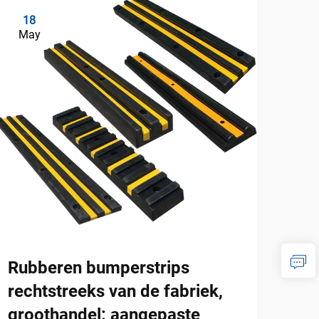
18
0
May
Ju
Rubberen bumperstrips
Gel
rechtstreeks van de fabriek,
dok
groothandel: aangepaste
fab