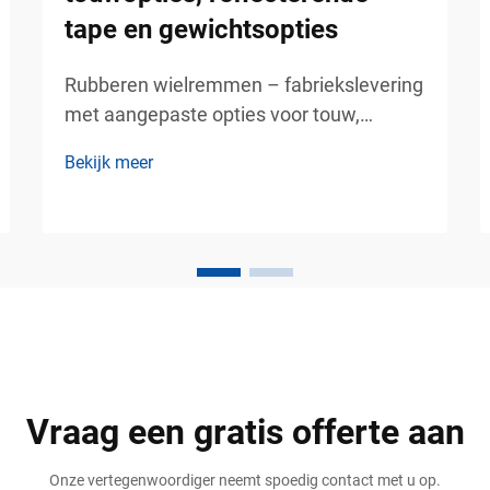
tape en gewichtsopties
Rubberen wielremmen – fabriekslevering
met aangepaste opties voor touw,
reflecterende tape en gewicht Industriële
Bekijk meer
oplossingen voor voertuigveiligheid voor
commerciële parkeer- en laadgebieden
Voertuigstabilisatie is een van de
belangrijkste veiligheidseisen in het
vervoer...
Vraag een gratis offerte aan
Onze vertegenwoordiger neemt spoedig contact met u op.