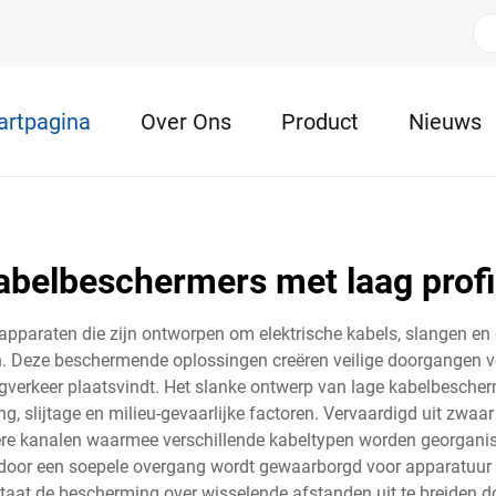
artpagina
Over Ons
Product
Nieuws
abelbeschermers met laag profi
apparaten die zijn ontworpen om elektrische kabels, slangen en
Deze beschermende oplossingen creëren veilige doorgangen voor
erkeer plaatsvindt. Het slanke ontwerp van lage kabelbescherme
 slijtage en milieu-gevaarlijke factoren. Vervaardigd uit zwaar 
dere kanalen waarmee verschillende kabeltypen worden georganis
rdoor een soepele overgang wordt gewaarborgd voor apparatuur op
 staat de bescherming over wisselende afstanden uit te breiden 