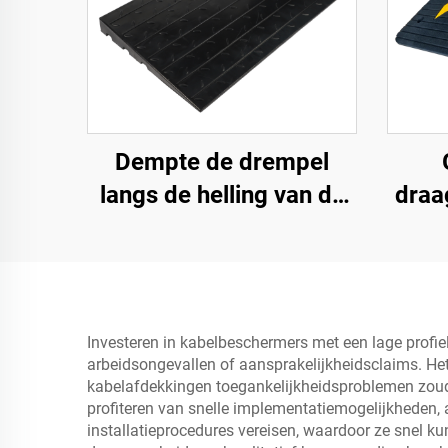
Dempte de drempel
langs de helling van de
draa
weg met gebruik van
m
snelheidsbumps van
opp
rubberen basismateriaal
sc
trapmatten
rubbe
Investeren in kabelbeschermers met een lage profiel
arbeidsongevallen of aansprakelijkheidsclaims. H
kabelafdekkingen toegankelijkheidsproblemen zou
profiteren van snelle implementatiemogelijkheden,
installatieprocedures vereisen, waardoor ze snel k