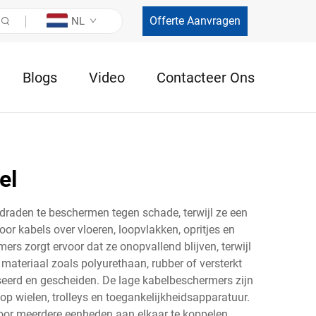
Offerte Aanvragen
NL
Blogs
Video
Contacteer Ons
el
 draden te beschermen tegen schade, terwijl ze een
 kabels over vloeren, loopvlakken, opritjes en
rs zorgt ervoor dat ze onopvallend blijven, terwijl
materiaal zoals polyurethaan, rubber of versterkt
eerd en gescheiden. De lage kabelbeschermers zijn
 wielen, trolleys en toegankelijkheidsapparatuur.
door meerdere eenheden aan elkaar te koppelen.