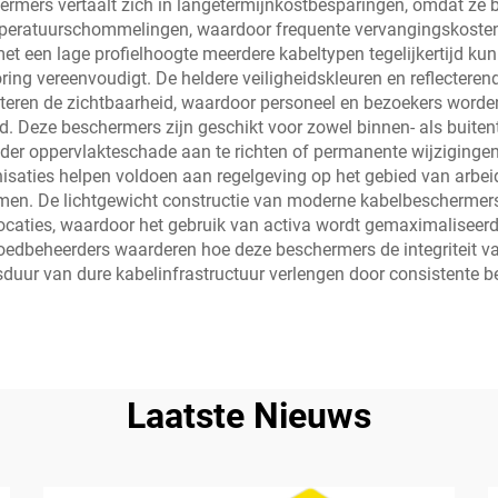
mers vertaalt zich in langetermijnkostbesparingen, omdat ze b
temperatuurschommelingen, waardoor frequente vervangingskoste
 met een lage profielhoogte meerdere kabeltypen tegelijkertijd 
g vereenvoudigt. De heldere veiligheidskleuren en reflecterende
teren de zichtbaarheid, waardoor personeel en bezoekers word
 Deze beschermers zijn geschikt voor zowel binnen- als buiten
onder oppervlakteschade aan te richten of permanente wijziginge
aties helpen voldoen aan regelgeving op het gebied van arbeidsv
men. De lichtgewicht constructie van moderne kabelbeschermers
locaties, waardoor het gebruik van activa wordt gemaximaliseerd
dbeheerders waarderen hoe deze beschermers de integriteit van
uur van dure kabelinfrastructuur verlengen door consistente b
Laatste Nieuws