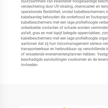
duurzaamheid van kwalitatief hoogwaardige bescher
verslechtering door UV-straling, chemicaliën en 
operationele flexibiliteit, omdat kabelbeschermers
kabelaanleg behouden die onderhoud en foutopsporin
kabelbeschermers met een lage profielhoogte verbe
onbedoelde contacten of schade worden verminderd.
asfalt, gras en met tapijt belegde oppervlakken, z
kabelbeschermers met een lage profielhoogte organis
aantonen dat zij hun risicomanagement serieus ne
transporteerbaar en herbruikbaar op verschillende 
of wisselende evenementenplannen hebben. Vastgoe
beschadigde aansluitingen voorkomen en de levensd
invloeden.