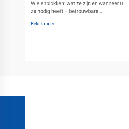
Wielenblokken: wat ze zijn en wanneer u
ze nodig heeft – betrouwbare
voertuigstabilisatie voor industriële en
Bekijk meer
commerciële veiligheid.
Voertuigbeweging kan een ernstig
veiligheidsrisico vormen op
industrieterreinen, in magazijnen, op
laad- en losperrons, op luchthavens,
bouwplaatsen en...