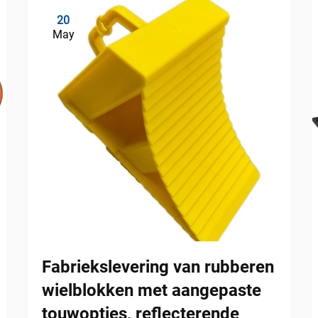
20
May
Fabriekslevering van rubberen
wielblokken met aangepaste
touwopties, reflecterende