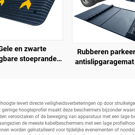
Gele en zwarte
Rubberen parkee
gbare stoepranden
antislipgaragemat
et reflecterend
binnen en buiten 
ervlak, standaard
SUV/vrachtwagens
houderdrempels,
ren basis materiaal
hoogte levert directe veiligheidsverbeteringen op door struikelge
et geringe hoogteprofiel maakt deze beschermers bijzonder waa
den veroorzaken of de beweging van apparatuur met een lage b
 aangezien de meeste kabelbeschermers met een lage profielhoo
unnen worden geïnstalleerd voor tijdelijke evenementen of noods