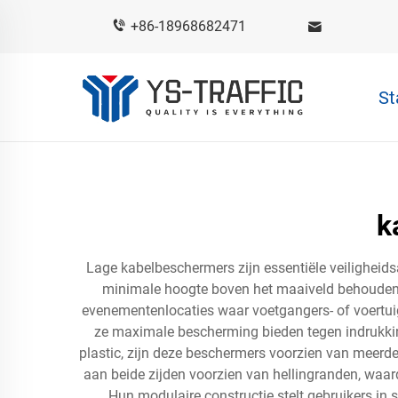
+86-18968682471
St
k
Lage kabelbeschermers zijn essentiële veiligheids
minimale hoogte boven het maaiveld behouden. 
evenementenlocaties waar voetgangers- of voertuigv
ze maximale bescherming bieden tegen indrukking,
plastic, zijn deze beschermers voorzien van meer
aan beide zijden voorzien van hellingranden, waa
Hun modulaire constructie stelt gebruikers in