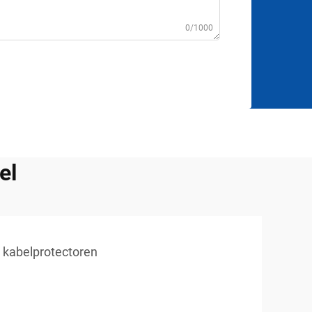
0/1000
el
n kabelprotectoren