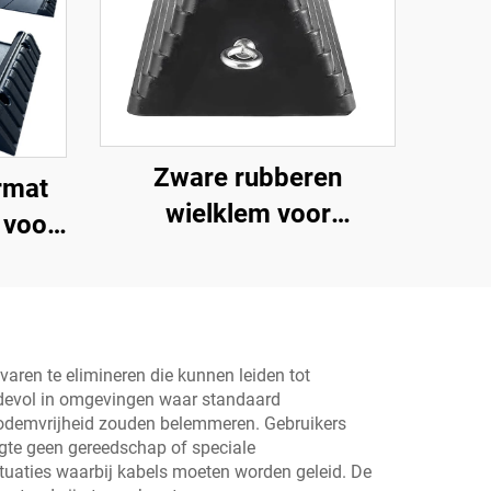
Zware rubberen
rmat
wielklem voor
 voor
reiswagens en
voor
vrachtwagens met
/sportwagens
ogenbouten en uitgehold
onderste deel Roadway
varen te elimineren die kunnen leiden tot
Product
rdevol in omgevingen waar standaard
odemvrijheid zouden belemmeren. Gebruikers
gte geen gereedschap of speciale
ituaties waarbij kabels moeten worden geleid. De