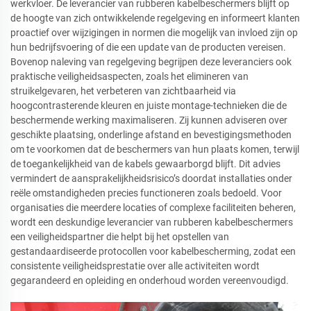
werkvloer. De leverancier van rubberen kabelbeschermers blijft op
de hoogte van zich ontwikkelende regelgeving en informeert klanten
proactief over wijzigingen in normen die mogelijk van invloed zijn op
hun bedrijfsvoering of die een update van de producten vereisen.
Bovenop naleving van regelgeving begrijpen deze leveranciers ook
praktische veiligheidsaspecten, zoals het elimineren van
struikelgevaren, het verbeteren van zichtbaarheid via
hoogcontrasterende kleuren en juiste montage-technieken die de
beschermende werking maximaliseren. Zij kunnen adviseren over
geschikte plaatsing, onderlinge afstand en bevestigingsmethoden
om te voorkomen dat de beschermers van hun plaats komen, terwijl
de toegankelijkheid van de kabels gewaarborgd blijft. Dit advies
vermindert de aansprakelijkheidsrisico’s doordat installaties onder
reële omstandigheden precies functioneren zoals bedoeld. Voor
organisaties die meerdere locaties of complexe faciliteiten beheren,
wordt een deskundige leverancier van rubberen kabelbeschermers
een veiligheidspartner die helpt bij het opstellen van
gestandaardiseerde protocollen voor kabelbescherming, zodat een
consistente veiligheidsprestatie over alle activiteiten wordt
gegarandeerd en opleiding en onderhoud worden vereenvoudigd.