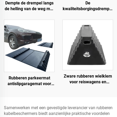
Dempte de drempel langs
De
de helling van de weg met
kwaliteitsborgingsdrempel
gebruik van
hellingen rolstoeloprijplaat
snelheidsbumps van
langs de weg
rubberen basismateriaal
trapmatten
Zware rubberen wielklem
Rubberen parkeermat
voor reiswagens en
antislipgaragemat voor
vrachtwagens met
binnen en buiten voor
ogenbouten en uitgehold
SUV/vrachtwagens/sportwagens
onderste deel Roadway
Product
Samenwerken met een gevestigde leverancier van rubberen
kabelbeschermers biedt aanzienlijke praktische voordelen