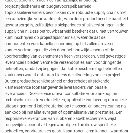
projecttijdschema’s en budgetvoorspelbaarheid.
Topklasseleveranciers beschikken over robuuste supply chains met
een aanzienlijke voorraaddiepte, waardoor productbeschikbaarheid
gewaarborgd is, zelfs tijdens piekperiodes of bij verstoringen in de
supply chain. Deze betrouwbaarheid betekent dat u met vertrouwen
kunt inschrijven op projecttijdschema’s, wetende dat de
componenten voor kabelbescherming op tijd zullen arriveren,
zonder vertragingen die zich door het bouwtijdschema of de
voorbereiding van evenementen heen verspreiden. Veel gevestigde
leveranciers bieden versnelde verzendopties aan voor dringende
behoeften, omdat zij begrijpen dat kabelbeschermingsbehoeften
vaak onverwacht ontstaan tijdens de uitvoering van een project.
Buiten productbeschikbaarheid onderscheidt uitstekende
klantenservice toonaangevende leveranciers van basale
leveranciers. Deze service omvat consultatie vóór aankoop om
technische eisen te verduidelijken, applicatie-engineering om unieke
uitdagingen rond kabelroutering op te lossen, en ondersteuning na
aankoop bij installatievragen of optimalisatie van prestaties. Een
responsieve leverancier van rubberen kabelbeschermers wijst
toegewijde accountvertegenwoordigers toe die uw specifieke
behoeften, voorkeuren en gebruikspatronen leren kennen, waardoor