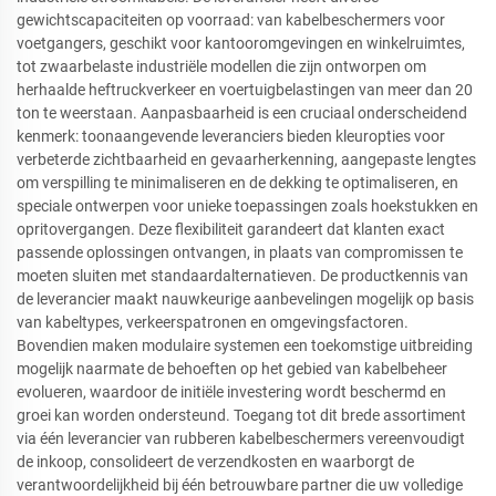
gewichtscapaciteiten op voorraad: van kabelbeschermers voor
voetgangers, geschikt voor kantooromgevingen en winkelruimtes,
tot zwaarbelaste industriële modellen die zijn ontworpen om
herhaalde heftruckverkeer en voertuigbelastingen van meer dan 20
ton te weerstaan. Aanpasbaarheid is een cruciaal onderscheidend
kenmerk: toonaangevende leveranciers bieden kleuropties voor
verbeterde zichtbaarheid en gevaarherkenning, aangepaste lengtes
om verspilling te minimaliseren en de dekking te optimaliseren, en
speciale ontwerpen voor unieke toepassingen zoals hoekstukken en
opritovergangen. Deze flexibiliteit garandeert dat klanten exact
passende oplossingen ontvangen, in plaats van compromissen te
moeten sluiten met standaardalternatieven. De productkennis van
de leverancier maakt nauwkeurige aanbevelingen mogelijk op basis
van kabeltypes, verkeerspatronen en omgevingsfactoren.
Bovendien maken modulaire systemen een toekomstige uitbreiding
mogelijk naarmate de behoeften op het gebied van kabelbeheer
evolueren, waardoor de initiële investering wordt beschermd en
groei kan worden ondersteund. Toegang tot dit brede assortiment
via één leverancier van rubberen kabelbeschermers vereenvoudigt
de inkoop, consolideert de verzendkosten en waarborgt de
verantwoordelijkheid bij één betrouwbare partner die uw volledige