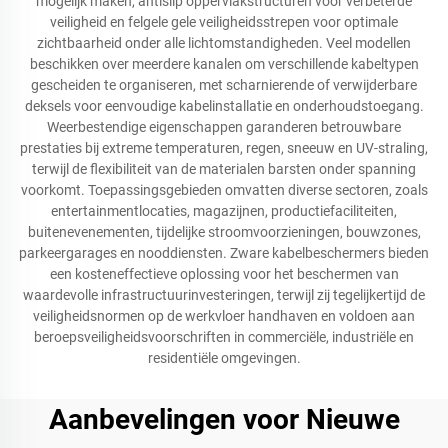
mogelijk maken, antislip oppervlakstructuren voor verbeterde
veiligheid en felgele gele veiligheidsstrepen voor optimale
zichtbaarheid onder alle lichtomstandigheden. Veel modellen
beschikken over meerdere kanalen om verschillende kabeltypen
gescheiden te organiseren, met scharnierende of verwijderbare
deksels voor eenvoudige kabelinstallatie en onderhoudstoegang.
Weerbestendige eigenschappen garanderen betrouwbare
prestaties bij extreme temperaturen, regen, sneeuw en UV-straling,
terwijl de flexibiliteit van de materialen barsten onder spanning
voorkomt. Toepassingsgebieden omvatten diverse sectoren, zoals
entertainmentlocaties, magazijnen, productiefaciliteiten,
buitenevenementen, tijdelijke stroomvoorzieningen, bouwzones,
parkeergarages en nooddiensten. Zware kabelbeschermers bieden
een kosteneffectieve oplossing voor het beschermen van
waardevolle infrastructuurinvesteringen, terwijl zij tegelijkertijd de
veiligheidsnormen op de werkvloer handhaven en voldoen aan
beroepsveiligheidsvoorschriften in commerciële, industriële en
residentiële omgevingen.
Aanbevelingen voor Nieuwe