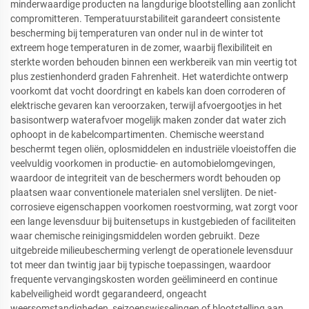
minderwaardige producten na langdurige blootstelling aan zonlicht
compromitteren. Temperatuurstabiliteit garandeert consistente
bescherming bij temperaturen van onder nul in de winter tot
extreem hoge temperaturen in de zomer, waarbij flexibiliteit en
sterkte worden behouden binnen een werkbereik van min veertig tot
plus zestienhonderd graden Fahrenheit. Het waterdichte ontwerp
voorkomt dat vocht doordringt en kabels kan doen corroderen of
elektrische gevaren kan veroorzaken, terwijl afvoergootjes in het
basisontwerp waterafvoer mogelijk maken zonder dat water zich
ophoopt in de kabelcompartimenten. Chemische weerstand
beschermt tegen oliën, oplosmiddelen en industriële vloeistoffen die
veelvuldig voorkomen in productie- en automobielomgevingen,
waardoor de integriteit van de beschermers wordt behouden op
plaatsen waar conventionele materialen snel verslijten. De niet-
corrosieve eigenschappen voorkomen roestvorming, wat zorgt voor
een lange levensduur bij buitensetups in kustgebieden of faciliteiten
waar chemische reinigingsmiddelen worden gebruikt. Deze
uitgebreide milieubescherming verlengt de operationele levensduur
tot meer dan twintig jaar bij typische toepassingen, waardoor
frequente vervangingskosten worden geëlimineerd en continue
kabelveiligheid wordt gegarandeerd, ongeacht
weersomstandigheden, seizoenswisselingen of blootstelling aan