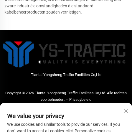
zware industriële omstandigheden die standaard
kabelbeheerproducten zouden vernietigen.
Tiantai Yongsheng Traffic Facilities Co,Ltd
Copyright © 2026 Tiantai Yongsheng Traffic Facilities Co,Ltd. Alle rechten
voorbehouden. --
Privacybeleid
Neem contact met ons op
We value your privacy
Address: Tiantai Yongsheng Traffic Facilities Co,Ltd Adres; No.73 Hongchou
We use cookies and similar tools to provide our services. If you
West Road, Hongchou town, Tiantai county, Taizhou City, Zhejiang Provice,
don't want to accept all cookies, click Personalize cookies.