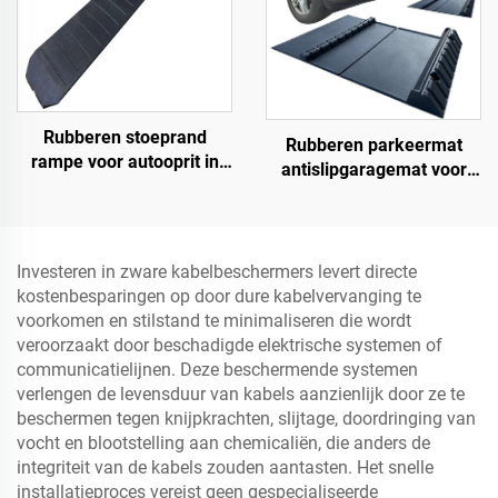
Rubberen stoeprand
Rubberen parkeermat
rampe voor autooprit in
antislipgaragemat voor
1,2 meter secties voor
binnen en buiten voor
afgeronde stoepranden
SUV/vrachtwagens/sportwa
Investeren in zware kabelbeschermers levert directe
kostenbesparingen op door dure kabelvervanging te
voorkomen en stilstand te minimaliseren die wordt
veroorzaakt door beschadigde elektrische systemen of
communicatielijnen. Deze beschermende systemen
verlengen de levensduur van kabels aanzienlijk door ze te
beschermen tegen knijpkrachten, slijtage, doordringing van
vocht en blootstelling aan chemicaliën, die anders de
integriteit van de kabels zouden aantasten. Het snelle
installatieproces vereist geen gespecialiseerde