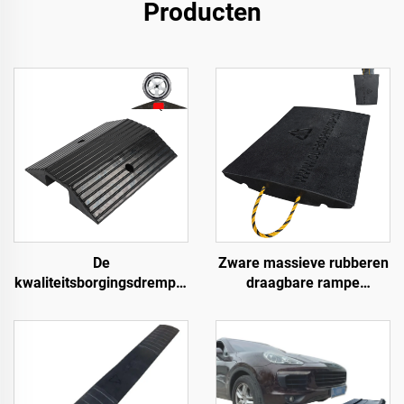
Producten
De
Zware massieve rubberen
kwaliteitsborgingsdrempel
draagbare rampe
hellingen rolstoeloprijplaat
Premium helling
langs de weg
toegangsweg product voor
betere toegang tot wegen