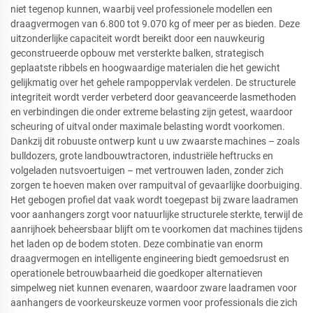
niet tegenop kunnen, waarbij veel professionele modellen een
draagvermogen van 6.800 tot 9.070 kg of meer per as bieden. Deze
uitzonderlijke capaciteit wordt bereikt door een nauwkeurig
geconstrueerde opbouw met versterkte balken, strategisch
geplaatste ribbels en hoogwaardige materialen die het gewicht
gelijkmatig over het gehele rampoppervlak verdelen. De structurele
integriteit wordt verder verbeterd door geavanceerde lasmethoden
en verbindingen die onder extreme belasting zijn getest, waardoor
scheuring of uitval onder maximale belasting wordt voorkomen.
Dankzij dit robuuste ontwerp kunt u uw zwaarste machines – zoals
bulldozers, grote landbouwtractoren, industriële heftrucks en
volgeladen nutsvoertuigen – met vertrouwen laden, zonder zich
zorgen te hoeven maken over rampuitval of gevaarlijke doorbuiging.
Het gebogen profiel dat vaak wordt toegepast bij zware laadramen
voor aanhangers zorgt voor natuurlijke structurele sterkte, terwijl de
aanrijhoek beheersbaar blijft om te voorkomen dat machines tijdens
het laden op de bodem stoten. Deze combinatie van enorm
draagvermogen en intelligente engineering biedt gemoedsrust en
operationele betrouwbaarheid die goedkoper alternatieven
simpelweg niet kunnen evenaren, waardoor zware laadramen voor
aanhangers de voorkeurskeuze vormen voor professionals die zich