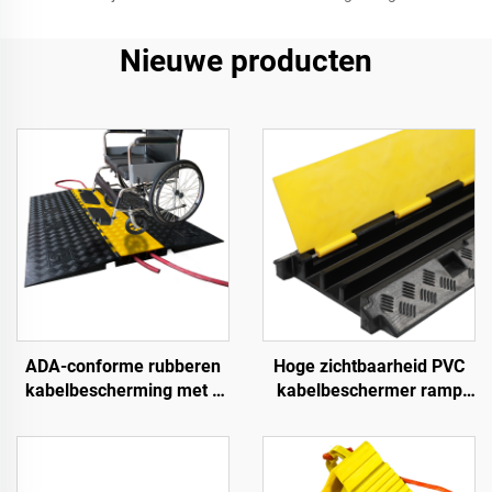
Nieuwe producten
ADA-conforme rubberen
Hoge zichtbaarheid PVC
kabelbescherming met 5
kabelbeschermer ramp
kanalen,
verkeersdrempels
rolstoeltoegankelijke
rubberen basis met
oprijplaat voor binnen- en
transparante
buitengebruik bij
kabelafdekking voor