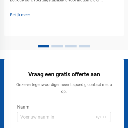
betrouwbare voertuigstabilisatie voor industriële en
commerciële veiligheid. Voertuigbeweging kan een ernstig
veiligheidsrisico vormen op industrieterreinen, in magazijnen,
Bekijk meer
op laad- en losperrons, op luchthavens, bouwplaatsen en...
Vraag een gratis offerte aan
Onze vertegenwoordiger neemt spoedig contact met u
op.
Naam
0/100