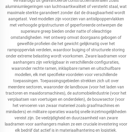
vervaardigd uit geavanceerde constructiematerialen zoals
aluminiumlegeringen van luchtvaartkwaliteit of versterkt staal, wat
maximale sterkte garandeert zonder dat de draagbaarheid wordt
aangetast. Veel modellen zijn voorzien van antislipoppervlakken
met verhoogde gripstructuren of geperforeerde ontwerpen die
superieure greep bieden onder natte of olieachtige
omstandigheden. Het ontwerp omvat doorgaans gebogen of
gewelfde profielen die het gewicht gelijkmatig over het
rampoppervlak verdelen, waardoor buiging of structurele storing
onder extreme belasting wordt voorkomen. Zware laadramen voor
aanhangers zijn verkrijgbaar in verschillende configuraties,
waaronder rechte ramen, inklapbare ramen en uitschuifbare
modellen, elk met specifieke voordelen voor verschillende
toepassingen. Toepassingsgebieden strekken zich uit over
meerdere sectoren, waaronder de landbouw (voor het laden van
tractoren en maaidorsmachines), de automobielindustrie (voor het
verplaatsen van voertuigen en onderdelen), de bouwsector (voor
het vervoeren van zwaar materieel zoals graafmachines en
miniladers) en militaire operaties waarbij snelle inzetmogelijkheden
vereist zijn. De veelzijdigheid en duurzaamheid van zware
laadramen voor aanhangers maken ze een cruciale investering voor
elk bedrijf dat actief is in materiaalhantering en logistiek.