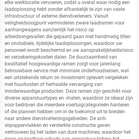
elke werklocatie vervoeren, zodat u overal waar nodig een
laadoplossing hebt zonder afhankelijk te zijn van vaste
infrastructuur of externe dienstverleners. Vanuit
veiligheidsoogpunt verminderen zware laadramen voor
aanhangwagens aanzienlijk het risico op
arbeidsongevallen die gepaard gaan met handmatig tillen
en onstabiele, tijdelijke laadoplossingen, waardoor uw
personeel wordt beschermd en uw aansprakelijkheidsrisico
en verzekeringskosten dalen. De duurzaamheid van
kwalitatief hoogwaardige ramen zorgt voor jarenlang
betrouwbare service met minimale onderhoudseisen, wat
een uitstekende return on investment oplevert vergeleken
met huurkosten of herhaalde vervanging van
minderwaardige producten. Deze ramen zijn geschikt voor
diverse apparatuurtypes en -maten, waardoor ze ideaal zijn
voor bedrijven die meerdere voertuigcategorieën hanteren
of die plannen hebben om in de toekomst uit te breiden
naar andere dienstverleningsgebieden. De anti-
slipoppervlakken en versterkte constructie geven
vertrouwen bij het laden van dure machines, waardoor het
risico op kostbare schade aan apparatuur tijdens het