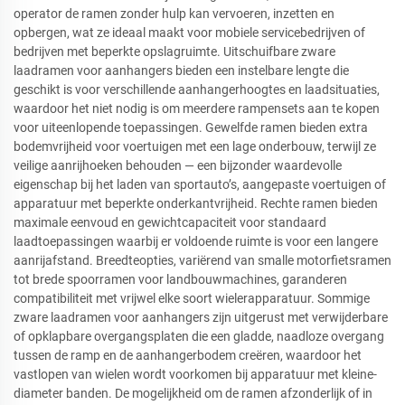
operator de ramen zonder hulp kan vervoeren, inzetten en
opbergen, wat ze ideaal maakt voor mobiele servicebedrijven of
bedrijven met beperkte opslagruimte. Uitschuifbare zware
laadramen voor aanhangers bieden een instelbare lengte die
geschikt is voor verschillende aanhangerhoogtes en laadsituaties,
waardoor het niet nodig is om meerdere rampensets aan te kopen
voor uiteenlopende toepassingen. Gewelfde ramen bieden extra
bodemvrijheid voor voertuigen met een lage onderbouw, terwijl ze
veilige aanrijhoeken behouden — een bijzonder waardevolle
eigenschap bij het laden van sportauto’s, aangepaste voertuigen of
apparatuur met beperkte onderkantvrijheid. Rechte ramen bieden
maximale eenvoud en gewichtcapaciteit voor standaard
laadtoepassingen waarbij er voldoende ruimte is voor een langere
aanrijafstand. Breedteopties, variërend van smalle motorfietsramen
tot brede spoorramen voor landbouwmachines, garanderen
compatibiliteit met vrijwel elke soort wielerapparatuur. Sommige
zware laadramen voor aanhangers zijn uitgerust met verwijderbare
of opklapbare overgangsplaten die een gladde, naadloze overgang
tussen de ramp en de aanhangerbodem creëren, waardoor het
vastlopen van wielen wordt voorkomen bij apparatuur met kleine-
diameter banden. De mogelijkheid om de ramen afzonderlijk of in