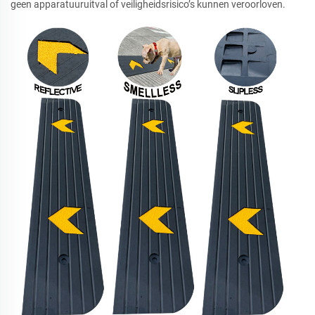
geen apparatuuruitval of veiligheidsrisico’s kunnen veroorloven.