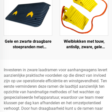
evenementen
betere zichtbaarheid
Gele en zwarte draagbare
Wielblokken met touw,
stoepranden met
antislip, zware, gele
reflecterend oppervlak,
wielblokken, lichtgewicht
standaard
wielstops voor auto's,
schouderdrempels,
campers, vrachtwagens en
rubberen basis materiaal
camperwagens
Investeren in zware laadramen voor aanhangwagens levert
aanzienlijke praktische voordelen op die direct van invloed
zijn op uw operationele efficiëntie en winstgevendheid. Ten
eerste verminderen deze ramen de laadtijd aanzienlijk ten
opzichte van handmatige methodes of het wachten op
gespecialiseerde hefapparatuur, waardoor uw team meer
klussen per dag kan afhandelen en het omzetpotentieel
verhoogt. Door hun draagbaarheid kunt u de ramen naar