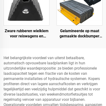
Zware rubberen wielklem
Gelamineerde op maat
voor reiswagens en
gemaakte dockbumper
vrachtwagens met
blok, laadplatform
ogenbouten en uitgehold
bumper, zware dockboeg
onderste deel Roadway
Product
Het belangrijkste voordeel van uiterst betaalbare,
automatisch opvouwbare laadplanken ligt in hun
uitzonderlijke waardepropositie: ze bieden professionele
laadcapaciteit tegen een fractie van de kosten van
permanente installaties of hydraulische systemen. Kopers
profiteren direct van lagere aanschafkosten en verkrijgen
tegelijkertijd een veelzijdig hulpmiddel dat geschikt is voor
diverse laadsituaties, van weekendmotorfietsuitjes tot
regelmatig vervoer van apparatuur voor bijbanen.
Operationele voordelen omvatten tijdsbesparing, aangezien