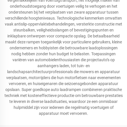
vergemakkelijken van voertuigtransport, het mogelijk maken van
onderhoudstoegang door voertuigen veilig te verhogen en het
ondersteunen bij het verplaatsen van zware apparatuur tussen
verschillende hoogteniveaus. Technologische kenmerken omvatten
vaak antislip-oppervlaktebehandelingen, versterkte constructie met
steunbalken, veiligheidsslangen of bevestigingspunten en
inklapbare ontwerpen voor compacte opslag. De betaalbaarheid
maakt deze rampen toegankelijk voor particuliere gebruikers, kleine
ondernemers en hobbyisten die betrouwbare laadoplossingen
nodig hebben zonder hun budget te belasten. Toepassingen
variëren van automobielenthousiasten die projectauto’s op
aanhangers laden, tot tuin- en
landschapsarchitectuurprofessionals die mowers en apparatuur
verplaatsen, motorrijders die hun motorfietsen naar evenementen
vervoeren, en huiseigenaren die seizoensgebonden apparatuur
opslaan. Super goedkope auto laadrampen combineren praktische
techniek met kosteneffectieve productie om betrouwbare prestaties
te leveren in diverse laadsituaties, waardoor ze een onmisbaar
hulpmiddel zijn voor iedereen die regelmatig voertuigen of
apparatuur moet vervoeren.