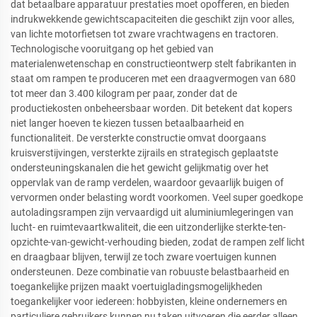
dat betaalbare apparatuur prestaties moet opofferen, en bieden
indrukwekkende gewichtscapaciteiten die geschikt zijn voor alles,
van lichte motorfietsen tot zware vrachtwagens en tractoren.
Technologische vooruitgang op het gebied van
materialenwetenschap en constructieontwerp stelt fabrikanten in
staat om rampen te produceren met een draagvermogen van 680
tot meer dan 3.400 kilogram per paar, zonder dat de
productiekosten onbeheersbaar worden. Dit betekent dat kopers
niet langer hoeven te kiezen tussen betaalbaarheid en
functionaliteit. De versterkte constructie omvat doorgaans
kruisverstijvingen, versterkte zijrails en strategisch geplaatste
ondersteuningskanalen die het gewicht gelijkmatig over het
oppervlak van de ramp verdelen, waardoor gevaarlijk buigen of
vervormen onder belasting wordt voorkomen. Veel super goedkope
autoladingsrampen zijn vervaardigd uit aluminiumlegeringen van
lucht- en ruimtevaartkwaliteit, die een uitzonderlijke sterkte-ten-
opzichte-van-gewicht-verhouding bieden, zodat de rampen zelf licht
en draagbaar blijven, terwijl ze toch zware voertuigen kunnen
ondersteunen. Deze combinatie van robuuste belastbaarheid en
toegankelijke prijzen maakt voertuigladingsmogelijkheden
toegankelijker voor iedereen: hobbyisten, kleine ondernemers en
particuliere gebruikers kunnen nu taken uitvoeren die eerder alleen