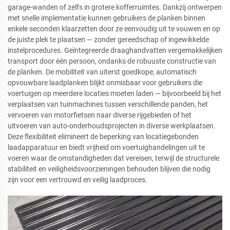
garage-wanden of zelfs in grotere kofferruimtes. Dankzij ontwerpen
met snelle implementatie kunnen gebruikers de planken binnen
enkele seconden klaarzetten door ze eenvoudig uit te vouwen en op
de juiste plek te plaatsen — zonder gereedschap of ingewikkelde
instelprocedures. Geïntegreerde draaghandvatten vergemakkelijken
transport door één persoon, ondanks de robuuste constructie van
de planken. De mobiliteit van uiterst goedkope, automatisch
opvouwbare laadplanken blijkt onmisbaar voor gebruikers die
voertuigen op meerdere locaties moeten laden — bijvoorbeeld bij het
verplaatsen van tuinmachines tussen verschillende panden, het
vervoeren van motorfietsen naar diverse rijgebieden of het
uitvoeren van auto-onderhoudsprojecten in diverse werkplaatsen.
Deze flexibiliteit elimineert de beperking van locatiegebonden
laadapparatuur en biedt vrijheid om voertuighandelingen uit te
voeren waar de omstandigheden dat vereisen, terwijl de structurele
stabiliteit en veiligheidsvoorzieningen behouden blijven die nodig
zijn voor een vertrouwd en veilig laadproces.