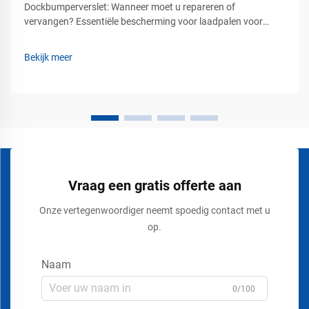
Dockbumperverslet: Wanneer moet u repareren of
vervangen? Essentiële bescherming voor laadpalen voor
veiliger industriële operaties. Laadpalen behoren tot de
drukst bezette en meest veeleisende gebieden in magazijnen,
Bekijk meer
logistieke centra, productiefaciliteiten en distributiecentra...
Vraag een gratis offerte aan
Onze vertegenwoordiger neemt spoedig contact met u
op.
Naam
0/100