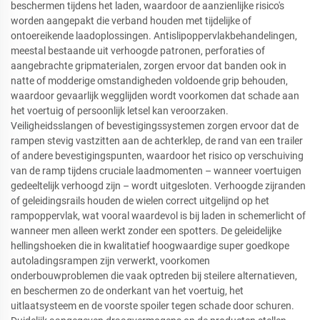
beschermen tijdens het laden, waardoor de aanzienlijke risico's
worden aangepakt die verband houden met tijdelijke of
ontoereikende laadoplossingen. Antislipoppervlakbehandelingen,
meestal bestaande uit verhoogde patronen, perforaties of
aangebrachte gripmaterialen, zorgen ervoor dat banden ook in
natte of modderige omstandigheden voldoende grip behouden,
waardoor gevaarlijk wegglijden wordt voorkomen dat schade aan
het voertuig of persoonlijk letsel kan veroorzaken.
Veiligheidsslangen of bevestigingssystemen zorgen ervoor dat de
rampen stevig vastzitten aan de achterklep, de rand van een trailer
of andere bevestigingspunten, waardoor het risico op verschuiving
van de ramp tijdens cruciale laadmomenten – wanneer voertuigen
gedeeltelijk verhoogd zijn – wordt uitgesloten. Verhoogde zijranden
of geleidingsrails houden de wielen correct uitgelijnd op het
rampoppervlak, wat vooral waardevol is bij laden in schemerlicht of
wanneer men alleen werkt zonder een spotters. De geleidelijke
hellingshoeken die in kwalitatief hoogwaardige super goedkope
autoladingsrampen zijn verwerkt, voorkomen
onderbouwproblemen die vaak optreden bij steilere alternatieven,
en beschermen zo de onderkant van het voertuig, het
uitlaatsysteem en de voorste spoiler tegen schade door schuren.