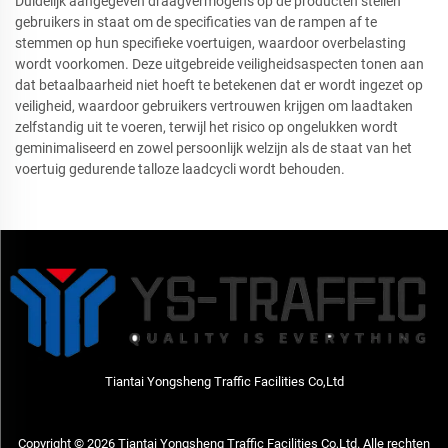
Duidelijk aangegeven draagvermogens op de producten stellen
gebruikers in staat om de specificaties van de rampen af te
stemmen op hun specifieke voertuigen, waardoor overbelasting
wordt voorkomen. Deze uitgebreide veiligheidsaspecten tonen aan
dat betaalbaarheid niet hoeft te betekenen dat er wordt ingezet op
veiligheid, waardoor gebruikers vertrouwen krijgen om laadtaken
zelfstandig uit te voeren, terwijl het risico op ongelukken wordt
geminimaliseerd en zowel persoonlijk welzijn als de staat van het
voertuig gedurende talloze laadcycli wordt behouden.
Tiantai Yongsheng Traffic Facilities Co,Ltd
Copyright © 2026 Tiantai Yongsheng Traffic Facilities Co,Ltd. Alle rechten