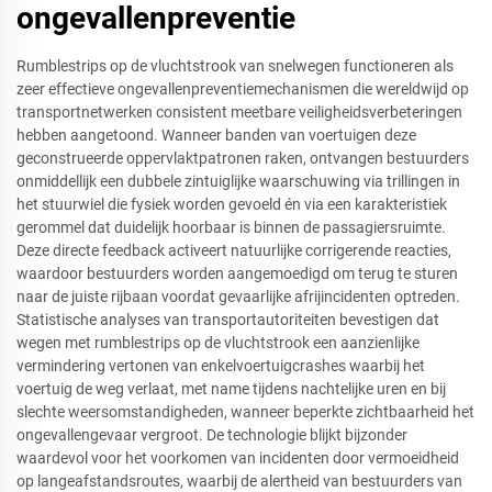
ongevallenpreventie
Rumblestrips op de vluchtstrook van snelwegen functioneren als
zeer effectieve ongevallenpreventiemechanismen die wereldwijd op
transportnetwerken consistent meetbare veiligheidsverbeteringen
hebben aangetoond. Wanneer banden van voertuigen deze
geconstrueerde oppervlaktpatronen raken, ontvangen bestuurders
onmiddellijk een dubbele zintuiglijke waarschuwing via trillingen in
het stuurwiel die fysiek worden gevoeld én via een karakteristiek
gerommel dat duidelijk hoorbaar is binnen de passagiersruimte.
Deze directe feedback activeert natuurlijke corrigerende reacties,
waardoor bestuurders worden aangemoedigd om terug te sturen
naar de juiste rijbaan voordat gevaarlijke afrijincidenten optreden.
Statistische analyses van transportautoriteiten bevestigen dat
wegen met rumblestrips op de vluchtstrook een aanzienlijke
vermindering vertonen van enkelvoertuigcrashes waarbij het
voertuig de weg verlaat, met name tijdens nachtelijke uren en bij
slechte weersomstandigheden, wanneer beperkte zichtbaarheid het
ongevallengevaar vergroot. De technologie blijkt bijzonder
waardevol voor het voorkomen van incidenten door vermoeidheid
op langeafstandsroutes, waarbij de alertheid van bestuurders van