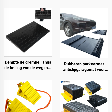
Dempte de drempel langs
Rubberen parkeermat
de helling van de weg met
antislipgaragemat voor
gebruik van
binnen en buiten voor
snelheidsbumps van
SUV/vrachtwagens/sportwa
rubberen basismateriaal
trapmatten