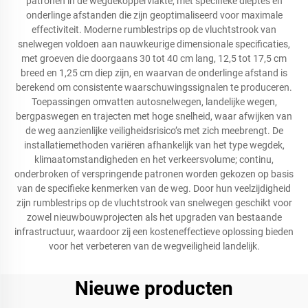
patronen in de wegdekoppervlakte, met specifieke dieptes en
onderlinge afstanden die zijn geoptimaliseerd voor maximale
effectiviteit. Moderne rumblestrips op de vluchtstrook van
snelwegen voldoen aan nauwkeurige dimensionale specificaties,
met groeven die doorgaans 30 tot 40 cm lang, 12,5 tot 17,5 cm
breed en 1,25 cm diep zijn, en waarvan de onderlinge afstand is
berekend om consistente waarschuwingssignalen te produceren.
Toepassingen omvatten autosnelwegen, landelijke wegen,
bergpaswegen en trajecten met hoge snelheid, waar afwijken van
de weg aanzienlijke veiligheidsrisico’s met zich meebrengt. De
installatiemethoden variëren afhankelijk van het type wegdek,
klimaatomstandigheden en het verkeersvolume; continu,
onderbroken of verspringende patronen worden gekozen op basis
van de specifieke kenmerken van de weg. Door hun veelzijdigheid
zijn rumblestrips op de vluchtstrook van snelwegen geschikt voor
zowel nieuwbouwprojecten als het upgraden van bestaande
infrastructuur, waardoor zij een kosteneffectieve oplossing bieden
voor het verbeteren van de wegveiligheid landelijk.
Nieuwe producten