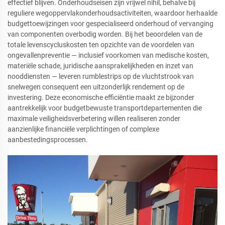
effectief blijven. Onderhoudseisen zijn vrijwel nihil, behalve bij
reguliere wegoppervlakonderhoudsactiviteiten, waardoor herhaalde
budgettoewijzingen voor gespecialiseerd onderhoud of vervanging
van componenten overbodig worden. Bij het beoordelen van de
totale levenscycluskosten ten opzichte van de voordelen van
ongevallenpreventie — inclusief voorkomen van medische kosten,
materiële schade, juridische aansprakelijkheden en inzet van
nooddiensten — leveren rumblestrips op de vluchtstrook van
snelwegen consequent een uitzonderlijk rendement op de
investering. Deze economische efficiëntie maakt ze bijzonder
aantrekkelijk voor budgetbewuste transportdepartementen die
maximale veiligheidsverbetering willen realiseren zonder
aanzienlijke financiële verplichtingen of complexe
aanbestedingsprocessen.