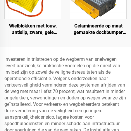
Wielblokken met touw,
Gelamineerde op maat
antislip, zware, gele
gemaakte dockbumper
wielblokken, lichtgewicht
blok, laadplatform
wielstops voor auto's,
bumper, zware dockboeg
campers, vrachtwagens en
camperwagens
Investeren in trilstrepen op de wegberm van snelwegen
levert aanzienlijke praktische voordelen op die direct van
invloed zijn op zowel de veiligheidsresultaten als de
operationele efficiëntie. Volgens onderzoeken naar
verkeersveiligheid verminderen deze systemen afrijden van
de weg met maar liefst 70 procent, wat resulteert in minder
ongelukken, verwondingen en doden op wegen waar ze zijn
geïnstalleerd. Voor verkeers- en wegbeheerders betekent
deze verbetering van de veiligheid een geringere
aansprakelijkheidsrisico, lagere kosten voor
spoedhulpdiensten en minder schade aan infrastructuur
door voertuigen die van de weg raken. De installatie van