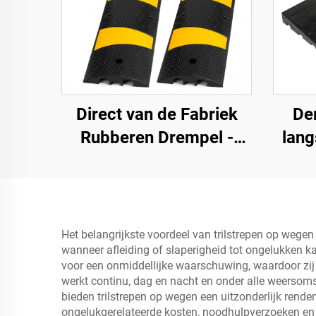
Direct van de Fabriek
De
Rubberen Drempel -
lang
183SB02
weg
sn
rubbe
Het belangrijkste voordeel van trilstrepen op wegen
wanneer afleiding of slaperigheid tot ongelukken ka
voor een onmiddellijke waarschuwing, waardoor zij h
werkt continu, dag en nacht en onder alle weersoms
bieden trilstrepen op wegen een uitzonderlijk rend
ongelukgerelateerde kosten, noodhulpverzoeken en 