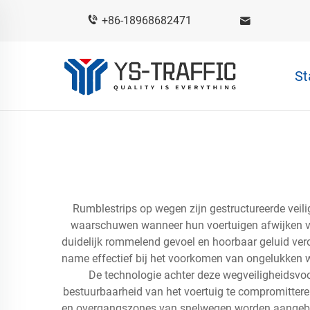
+86-18968682471
St
Rumblestrips op wegen zijn gestructureerde veil
waarschuwen wanneer hun voertuigen afwijken va
duidelijk rommelend gevoel en hoorbaar geluid ve
name effectief bij het voorkomen van ongelukken w
De technologie achter deze wegveiligheidsvo
bestuurbaarheid van het voertuig te compromittere
en overgangszones van snelwegen worden aangebrac