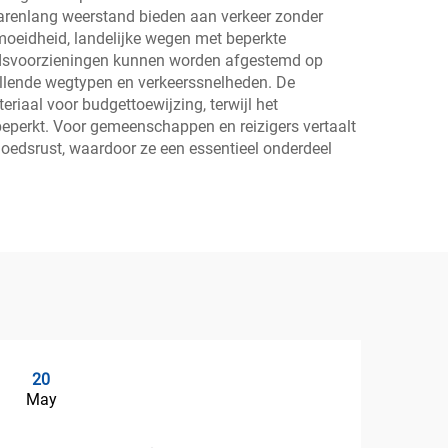
renlang weerstand bieden aan verkeer zonder
rmoeidheid, landelijke wegen met beperkte
gheidsvoorzieningen kunnen worden afgestemd op
hillende wegtypen en verkeerssnelheden. De
riaal voor budgettoewijzing, terwijl het
beperkt. Voor gemeenschappen en reizigers vertaalt
moedsrust, waardoor ze een essentieel onderdeel
20
2
May
Ma