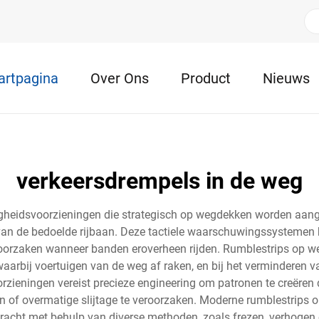
artpagina
Over Ons
Product
Nieuws
verkeersdrempels in de weg
igheidsvoorzieningen die strategisch op wegdekken worden aangeb
n de bedoelde rijbaan. Deze tactiele waarschuwingssystemen b
roorzaken wanneer banden eroverheen rijden. Rumblestrips op we
aarbij voertuigen van de weg af raken, en bij het verminderen v
orzieningen vereist precieze engineering om patronen te creëre
n of overmatige slijtage te veroorzaken. Moderne rumblestrips
ht met behulp van diverse methoden, zoals frezen, verhogen o