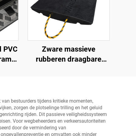
d PVC
Zware massieve
 ramp
rubberen draagbare
ls
rampe Premium helling
met
toegangsweg product
voor betere toegang tot
voor
wegen
ht van bestuurders tijdens kritieke momenten,
ken, zorgen de plotselinge trilling en het geluid
heid
genrichting rijden. Dit passieve veiligheidssysteem
reisen. Voor wegbeheerders en verkeersautoriteiten
nseerd door de vermindering van
n ongevallenpreventie en omvatten ook minder