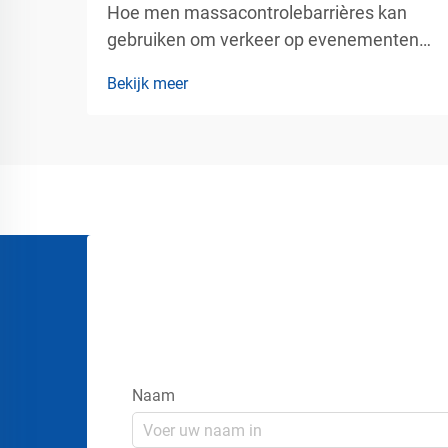
Hoe men massacontrolebarrières kan
gebruiken om verkeer op evenementen
veilig te beheren. Het beheren van grote
Bekijk meer
groepen mensen tijdens concerten,
tentoonstellingen, beurzen,
stadionevenementen, luchthavens,
winkelcentra en openbare bijeenkomsten
vereist meer dan alleen het plaatsen van
borden of touwen...
Naam