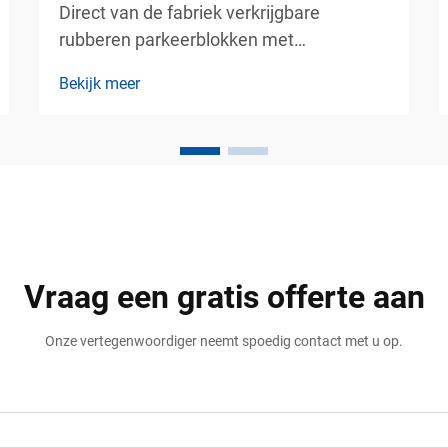
Direct van de fabriek verkrijgbare
rubberen parkeerblokken met
aangepaste reflecterende strepen en
Bekijk meer
montagekits – duurzame
parkeerveiligheidsoplossingen voor
commerciële verkeersgebieden.
Moderne parkeergebieden vereisen meer
dan geschilderde lijnen en
richtingsborden. Winkelcentra,
bedrijventerreinen, ...
Vraag een gratis offerte aan
Onze vertegenwoordiger neemt spoedig contact met u op.