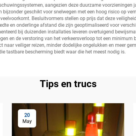
schuwingssystemen, aangezien deze duurzame voorzieningen ja
ijn bijzonder geschikt voor snelwegen met een hoog risico op ve
eg veelvoorkomt. Besluitvormers stellen op prijs dat deze veili
reedte en onderlinge afstand die zijn geoptimaliseerd voor versc
nteerd bij duizenden installaties leveren overtuigend bewijsmate
wegen en de verstoring van het verkeersverloop tot een minimum 
ct naar veiliger reizen, minder dodelijke ongelukken en meer ge
ie tastbare bescherming biedt waar die het meest nodig is.
Tips en trucs
20
May