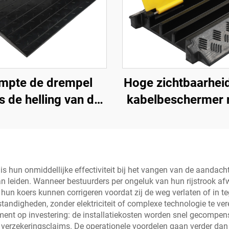
mpte de drempel
Hoge zichtbaarhei
s de helling van de
kabelbeschermer
 met gebruik van
verkeersdrempe
elheidsbumps van
rubberen basis 
ren basismateriaal
transparante
trapmatten
kabelafdekking 
 is hun onmiddellijke effectiviteit bij het vangen van de aandac
n leiden. Wanneer bestuurders per ongeluk van hun rijstrook afwij
betere zichtbaar
un koers kunnen corrigeren voordat zij de weg verlaten of in te
tandigheden, zonder elektriciteit of complexe technologie te ve
ement op investering: de installatiekosten worden snel gecompe
verzekeringsclaims. De operationele voordelen gaan verder da