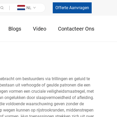
Offerte Aanvragen
NL
Blogs
Video
Contacteer Ons
racht om bestuurders via trillingen en geluid te
estaan uit verhoogde of geulde patronen die een
gen vormen een cruciale veiligheidsmaatregel, met
an ongelukken door slaapvermoeidheid of afleiding.
n die voldoende waarschuwing geven zonder de
 op wegen kunnen op rijstrookranden, middenstrepen
f vormen. Hun toepassingen strekken zich uit over