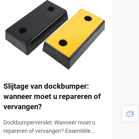
Wa
ess
dru
Waar
Slijtage van dockbumper:
zijn
wanneer moet u repareren of
betr
Bekij
vervangen?
druk
Mode
Dockbumperverslet: Wanneer moet u
prod
repareren of vervangen? Essentiële
zijn