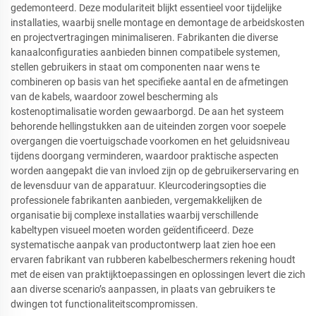
gedemonteerd. Deze modulariteit blijkt essentieel voor tijdelijke
installaties, waarbij snelle montage en demontage de arbeidskosten
en projectvertragingen minimaliseren. Fabrikanten die diverse
kanaalconfiguraties aanbieden binnen compatibele systemen,
stellen gebruikers in staat om componenten naar wens te
combineren op basis van het specifieke aantal en de afmetingen
van de kabels, waardoor zowel bescherming als
kostenoptimalisatie worden gewaarborgd. De aan het systeem
behorende hellingstukken aan de uiteinden zorgen voor soepele
overgangen die voertuigschade voorkomen en het geluidsniveau
tijdens doorgang verminderen, waardoor praktische aspecten
worden aangepakt die van invloed zijn op de gebruikerservaring en
de levensduur van de apparatuur. Kleurcoderingsopties die
professionele fabrikanten aanbieden, vergemakkelijken de
organisatie bij complexe installaties waarbij verschillende
kabeltypen visueel moeten worden geïdentificeerd. Deze
systematische aanpak van productontwerp laat zien hoe een
ervaren fabrikant van rubberen kabelbeschermers rekening houdt
met de eisen van praktijktoepassingen en oplossingen levert die zich
aan diverse scenario’s aanpassen, in plaats van gebruikers te
dwingen tot functionaliteitscompromissen.