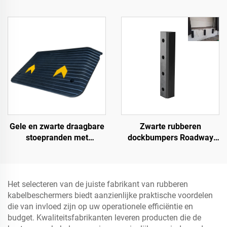
verkeersdrempels
Premium helling
rubberen basis met
toegangsweg product voor
transparante
betere toegang tot wegen
kabelafdekking voor
betere zichtbaarheid
Gele en zwarte draagbare
Zwarte rubberen
stoepranden met
dockbumpers Roadway
reflecterend oppervlak,
Products
standaard
schouderdrempels,
rubberen basis materiaal
Het selecteren van de juiste fabrikant van rubberen
kabelbeschermers biedt aanzienlijke praktische voordelen
die van invloed zijn op uw operationele efficiëntie en
budget. Kwaliteitsfabrikanten leveren producten die de