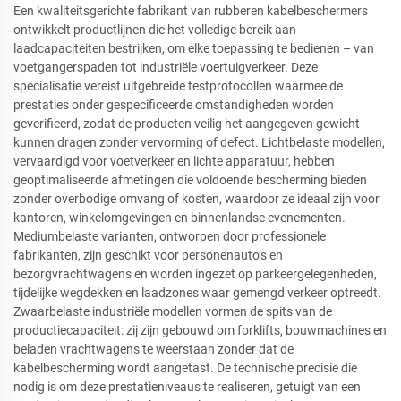
Een kwaliteitsgerichte fabrikant van rubberen kabelbeschermers
ontwikkelt productlijnen die het volledige bereik aan
laadcapaciteiten bestrijken, om elke toepassing te bedienen – van
voetgangerspaden tot industriële voertuigverkeer. Deze
specialisatie vereist uitgebreide testprotocollen waarmee de
prestaties onder gespecificeerde omstandigheden worden
geverifieerd, zodat de producten veilig het aangegeven gewicht
kunnen dragen zonder vervorming of defect. Lichtbelaste modellen,
vervaardigd voor voetverkeer en lichte apparatuur, hebben
geoptimaliseerde afmetingen die voldoende bescherming bieden
zonder overbodige omvang of kosten, waardoor ze ideaal zijn voor
kantoren, winkelomgevingen en binnenlandse evenementen.
Mediumbelaste varianten, ontworpen door professionele
fabrikanten, zijn geschikt voor personenauto’s en
bezorgvrachtwagens en worden ingezet op parkeergelegenheden,
tijdelijke wegdekken en laadzones waar gemengd verkeer optreedt.
Zwaarbelaste industriële modellen vormen de spits van de
productiecapaciteit: zij zijn gebouwd om forklifts, bouwmachines en
beladen vrachtwagens te weerstaan zonder dat de
kabelbescherming wordt aangetast. De technische precisie die
nodig is om deze prestatieniveaus te realiseren, getuigt van een