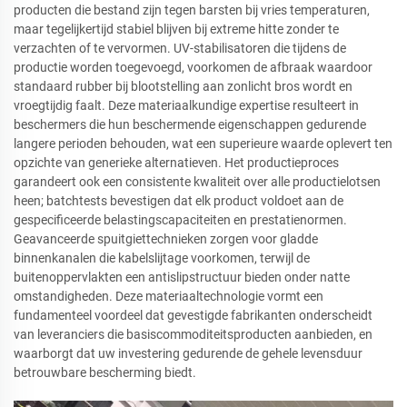
producten die bestand zijn tegen barsten bij vries temperaturen,
maar tegelijkertijd stabiel blijven bij extreme hitte zonder te
verzachten of te vervormen. UV-stabilisatoren die tijdens de
productie worden toegevoegd, voorkomen de afbraak waardoor
standaard rubber bij blootstelling aan zonlicht bros wordt en
vroegtijdig faalt. Deze materiaalkundige expertise resulteert in
beschermers die hun beschermende eigenschappen gedurende
langere perioden behouden, wat een superieure waarde oplevert ten
opzichte van generieke alternatieven. Het productieproces
garandeert ook een consistente kwaliteit over alle productielotsen
heen; batchtests bevestigen dat elk product voldoet aan de
gespecificeerde belastingscapaciteiten en prestatienormen.
Geavanceerde spuitgiettechnieken zorgen voor gladde
binnenkanalen die kabelslijtage voorkomen, terwijl de
buitenoppervlakten een antislipstructuur bieden onder natte
omstandigheden. Deze materiaaltechnologie vormt een
fundamenteel voordeel dat gevestigde fabrikanten onderscheidt
van leveranciers die basiscommoditeitsproducten aanbieden, en
waarborgt dat uw investering gedurende de gehele levensduur
betrouwbare bescherming biedt.