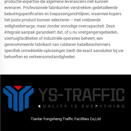
productie-expertise die algemene leveranciers niet kunnen
evenaren. Professionele fabrikanten verstrekken gedetailleerde
belastingspecificaties en toepassingsrichtlijnen, waarmee kopers
het juiste product kunnen selecteren – met voldoende
veiligheidsmarge, maar zonder onnodige overcapaciteit. Deze
integrale aanpak garandeert dat, of u nu voetgangersgebieden,
voertuigfaciliteiten of industriële operaties beheert, een
gerenommeerde fabrikant van rubberen kabelbeschermers
specifiek ontwikkelde oplossingen biedt die exact aansluiten bij uw
behoeften en verkeersomstandigheden.
Tiantai Yongsheng Traffic Facilities Co,Ltd