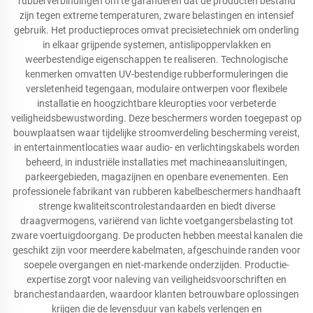
rubberverbindingen om te garanderen dat de producten bestand
zijn tegen extreme temperaturen, zware belastingen en intensief
gebruik. Het productieproces omvat precisietechniek om onderling
in elkaar grijpende systemen, antislipoppervlakken en
weerbestendige eigenschappen te realiseren. Technologische
kenmerken omvatten UV-bestendige rubberformuleringen die
versletenheid tegengaan, modulaire ontwerpen voor flexibele
installatie en hoogzichtbare kleuropties voor verbeterde
veiligheidsbewustwording. Deze beschermers worden toegepast op
bouwplaatsen waar tijdelijke stroomverdeling bescherming vereist,
in entertainmentlocaties waar audio- en verlichtingskabels worden
beheerd, in industriële installaties met machineaansluitingen,
parkeergebieden, magazijnen en openbare evenementen. Een
professionele fabrikant van rubberen kabelbeschermers handhaaft
strenge kwaliteitscontrolestandaarden en biedt diverse
draagvermogens, variërend van lichte voetgangersbelasting tot
zware voertuigdoorgang. De producten hebben meestal kanalen die
geschikt zijn voor meerdere kabelmaten, afgeschuinde randen voor
soepele overgangen en niet-markende onderzijden. Productie-
expertise zorgt voor naleving van veiligheidsvoorschriften en
branchestandaarden, waardoor klanten betrouwbare oplossingen
krijgen die de levensduur van kabels verlengen en