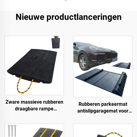
Nieuwe productlanceringen
Zware massieve rubberen
Rubberen parkeermat
draagbare rampe
antislipgaragemat voor
Premium helling
binnen en buiten voor
toegangsweg product voor
SUV/vrachtwagens/sportwa
betere toegang tot wegen