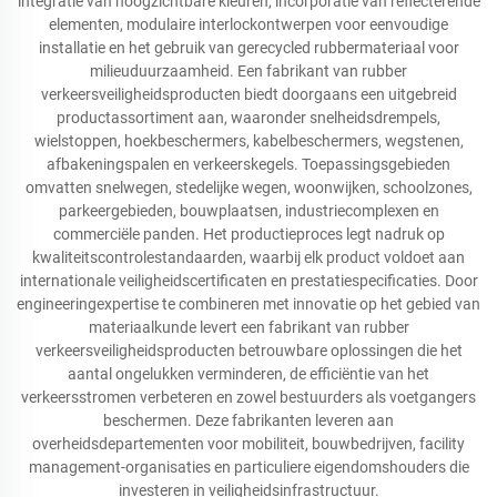
integratie van hoogzichtbare kleuren, incorporatie van reflecterende
elementen, modulaire interlockontwerpen voor eenvoudige
installatie en het gebruik van gerecycled rubbermateriaal voor
milieuduurzaamheid. Een fabrikant van rubber
verkeersveiligheidsproducten biedt doorgaans een uitgebreid
productassortiment aan, waaronder snelheidsdrempels,
wielstoppen, hoekbeschermers, kabelbeschermers, wegstenen,
afbakeningspalen en verkeerskegels. Toepassingsgebieden
omvatten snelwegen, stedelijke wegen, woonwijken, schoolzones,
parkeergebieden, bouwplaatsen, industriecomplexen en
commerciële panden. Het productieproces legt nadruk op
kwaliteitscontrolestandaarden, waarbij elk product voldoet aan
internationale veiligheidscertificaten en prestatiespecificaties. Door
engineeringexpertise te combineren met innovatie op het gebied van
materiaalkunde levert een fabrikant van rubber
verkeersveiligheidsproducten betrouwbare oplossingen die het
aantal ongelukken verminderen, de efficiëntie van het
verkeersstromen verbeteren en zowel bestuurders als voetgangers
beschermen. Deze fabrikanten leveren aan
overheidsdepartementen voor mobiliteit, bouwbedrijven, facility
management-organisaties en particuliere eigendomshouders die
investeren in veiligheidsinfrastructuur.