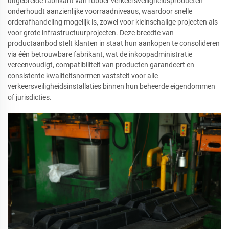
uitgebreide fabrikant van rubber verkeersveiligheidsproducten
onderhoudt aanzienlijke voorraadniveaus, waardoor snelle
orderafhandeling mogelijk is, zowel voor kleinschalige projecten als
voor grote infrastructuurprojecten. Deze breedte van
productaanbod stelt klanten in staat hun aankopen te consolideren
via één betrouwbare fabrikant, wat de inkoopadministratie
vereenvoudigt, compatibiliteit van producten garandeert en
consistente kwaliteitsnormen vaststelt voor alle
verkeersveiligheidsinstallaties binnen hun beheerde eigendommen
of jurisdicties.