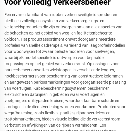
voor volledig verkeersbeheer
Een ervaren fabrikant van rubber verkeersveiligheidsproducten
biedt een volledig ecosysteem van verkeersregelings- en
veiligheidsproducten die zijn ontworpen om aan alle aspecten van
de behoeften op het gebied van weg- en faciliteitenbeheer te
voldoen. Het productassortiment omvat doorgaans meerdere
profielen van snelheidsdrempels, variërend van laagprofielmodellen
voor woonwijken tot zwaar belaste modellen voor snelwegen,
waarbij elk model specifiek is ontworpen voor bepaalde
toepassingen op het gebied van verkeersrust. Oplossingen voor
parkeerbeheer omvatten wielstoppen in verschillende lengtes,
hoekbeschermers voor bescherming van constructieve kolommen
en aangewezen parkeermarkeringen voor georganiseerde plaatsing
van voertuigen. Kabelbeschermingssystemen beschermen
elektrische en datalijnen in gebieden waar voertuigen en
voetgangers utilitypaden kruisen, waardoor kostbare schade en
storingen in de dienstverlening worden voorkomen. Producten voor
wegafbakening, zoals flexibele paaltjes, rijbaanverdelers en
trottoirmarkeringen, bieden visuele leiding die de verkeersstroom
verbetert en afwijkingen van de rijbaan verminderen. Een