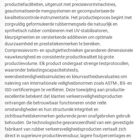
productiefaciliteiten, uitgerust met precisievormmachines,
geautomatiseerde mengsystemen en gecomputeriseerde
kwaliteitscontrole-instrumentatie. Het productieproces begint met
zorgvuldig geformuleerde rubbermengsels die natuurlijk en
synthetisch rubber combineren met UV-stabilisatoren,
kleurpigmenten en versterkende additieven om optimale
duurzaamheid en prestatiekenmerken te bereiken.
Compressievorm- en spuitgiettechnieken garanderen dimensionele
nauwkeurigheid en consistente productkwaliteit bij grote
productievolume. Elk product ondergaat strenge testprotocollen,
waaronder belastingscapaciteitstests,
weersbestendigheidssimulaties en kleurvastheidsevaluaties om
naleving van internationale veiligheidsnormen zoals ASTM-, BS- en
ISO-certificeringen te verifiëren. Deze toewijding aan productie-
excellentie betekent dat klanten verkeersveiligheidsproducten
ontvangen die betrouwbaar functioneren onder reële
omstandigheden en hun structurele integriteit en
zichtbaarheidskenmerken gedurende jaren onafgebroken gebruik
behouden. De technologische geavanceerdheid van een gevestigde
fabrikant van rubber verkeersveiligheidsproducten vertaalt zich
direct in superieure productlevensduur, lagere foutpercentages en