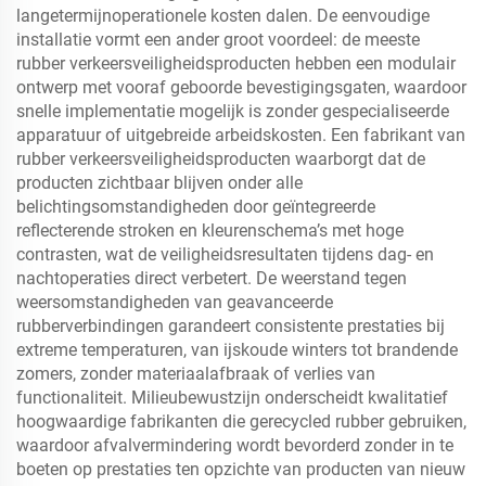
langetermijnoperationele kosten dalen. De eenvoudige
installatie vormt een ander groot voordeel: de meeste
rubber verkeersveiligheidsproducten hebben een modulair
ontwerp met vooraf geboorde bevestigingsgaten, waardoor
snelle implementatie mogelijk is zonder gespecialiseerde
apparatuur of uitgebreide arbeidskosten. Een fabrikant van
rubber verkeersveiligheidsproducten waarborgt dat de
producten zichtbaar blijven onder alle
belichtingsomstandigheden door geïntegreerde
reflecterende stroken en kleurenschema’s met hoge
contrasten, wat de veiligheidsresultaten tijdens dag- en
nachtoperaties direct verbetert. De weerstand tegen
weersomstandigheden van geavanceerde
rubberverbindingen garandeert consistente prestaties bij
extreme temperaturen, van ijskoude winters tot brandende
zomers, zonder materiaalafbraak of verlies van
functionaliteit. Milieubewustzijn onderscheidt kwalitatief
hoogwaardige fabrikanten die gerecycled rubber gebruiken,
waardoor afvalvermindering wordt bevorderd zonder in te
boeten op prestaties ten opzichte van producten van nieuw