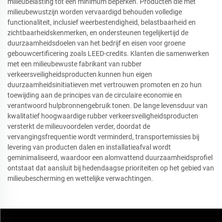
milieubelasting tot een minimum beperken. Producten die met
milieubewustzijn worden vervaardigd behouden volledige
functionaliteit, inclusief weerbestendigheid, belastbaarheid en
zichtbaarheidskenmerken, en ondersteunen tegelijkertijd de
duurzaamheidsdoelen van het bedrijf en eisen voor groene
gebouwcertificering zoals LEED-credits. Klanten die samenwerken
met een milieubewuste fabrikant van rubber
verkeersveiligheidsproducten kunnen hun eigen
duurzaamheidsinitiatieven met vertrouwen promoten en zo hun
toewijding aan de principes van de circulaire economie en
verantwoord hulpbronnengebruik tonen. De lange levensduur van
kwalitatief hoogwaardige rubber verkeersveiligheidsproducten
versterkt de milieuvoordelen verder, doordat de
vervangingsfrequentie wordt verminderd, transportemissies bij
levering van producten dalen en installatieafval wordt
geminimaliseerd, waardoor een alomvattend duurzaamheidsprofiel
ontstaat dat aansluit bij hedendaagse prioriteiten op het gebied van
milieubescherming en wettelijke verwachtingen.