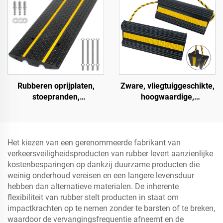
Rubberen oprijplaten,
Zware, vliegtuiggeschikte,
stoepranden,
hoogwaardige,
drempelrampen voor
impactbestendige,
laadperrons, motorfietsen
draagbare rubberen
en rolstoelen
wielblokken voor auto's,
vliegtuigen, vrachtwagens,
Het kiezen van een gerenommeerde fabrikant van
camperwagens AWC01
verkeersveiligheidsproducten van rubber levert aanzienlijke
kostenbesparingen op dankzij duurzame producten die
weinig onderhoud vereisen en een langere levensduur
hebben dan alternatieve materialen. De inherente
flexibiliteit van rubber stelt producten in staat om
impactkrachten op te nemen zonder te barsten of te breken,
waardoor de vervangingsfrequentie afneemt en de