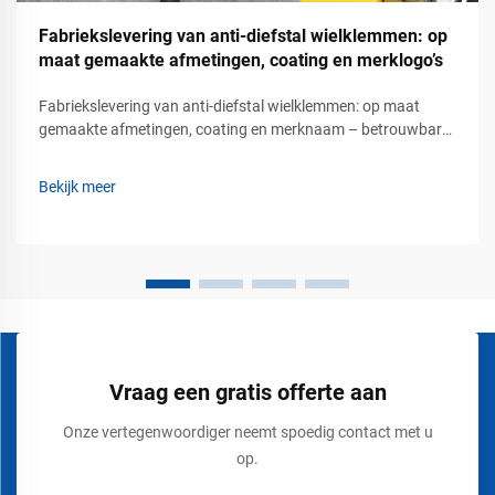
Fabriekslevering van anti-diefstal wielklemmen: op
maat gemaakte afmetingen, coating en merklogo’s
Fabriekslevering van anti-diefstal wielklemmen: op maat
gemaakte afmetingen, coating en merknaam – betrouwbare
voertuigbeveiligingsoplossingen voor commercieel
parkeerbeheer. Voertuigdiefstal is een groot zorgpunt
Bekijk meer
geworden voor parkeerexploitanten, vastgoedbeheerders,
logistieke bedrijven, ...
Vraag een gratis offerte aan
Onze vertegenwoordiger neemt spoedig contact met u
op.