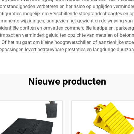
e omstandigheden verbeteren en het risico op uitglijden vermind
nfiguraties mogelijk om verschillende stoeprandenhoogtes en opr
anente wijzigingen, aangezien het gewicht en de wrijving van h
identiële opritten en omvatten commerciële laadpalen, parkeerge
mpact en vermindert geluid ten opzichte van metalen of betonne
. Of het nu gaat om kleine hoogteverschillen of aanzienlijke sto
oepassingen levert betrouwbare prestaties en langdurige duurza
Nieuwe producten