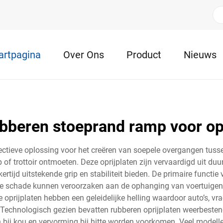
artpagina
Over Ons
Product
Nieuws
bberen stoeprand ramp voor op
ffectieve oplossing voor het creëren van soepele overgangen tuss
 of trottoir ontmoeten. Deze oprijplaten zijn vervaardigd uit d
kertijd uitstekende grip en stabiliteit bieden. De primaire functie 
 die schade kunnen veroorzaken aan de ophanging van voertuige
prijplaten hebben een geleidelijke helling waardoor auto’s, vra
 Technologisch gezien bevatten rubberen oprijplaten weerbestend
bij kou en vervorming bij hitte worden voorkomen. Veel modelle