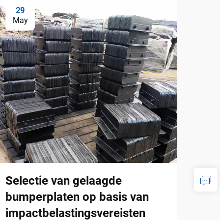
29
0
May
Ju
Selectie van gelaagde
Gel
bumperplaten op basis van
dok
impactbelastingsvereisten
fab