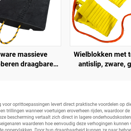
ware massieve
Wielblokken met 
bberen draagbare
antislip, zware, 
e Premium helling
wielblokken,
gangsweg product
lichtgewicht wiel
 betere toegang tot
voor auto's, camp
wegen
vrachtwagens 
ng voor oprittoepassingen levert direct praktische voordelen o
 en trillingen wanneer voertuigen eroverheen rijden, waardoor d
camperwagen
ze bescherming vertaalt zich direct in lagere onderhoudskosten
uiseigenaren waarderen hoe eenvoudig deze verhogingen kunnen w
e oppervlakken. Door hun draagbaarheid kunnen ze naar behoef