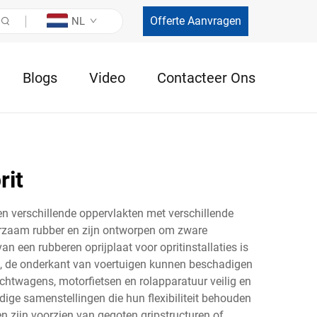
Offerte Aanvragen
NL
Blogs
Video
Contacteer Ons
rit
en verschillende oppervlakten met verschillende
uurzaam rubber en zijn ontworpen om zware
van een rubberen oprijplaat voor opritinstallaties is
n, de onderkant van voertuigen kunnen beschadigen
chtwagens, motorfietsen en rolapparatuur veilig en
ige samenstellingen die hun flexibiliteit behouden
n zijn voorzien van gegoten gripstructuren of