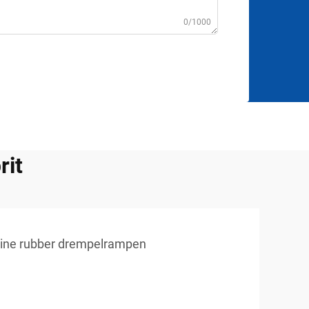
0/1000
rit
eine rubber drempelrampen