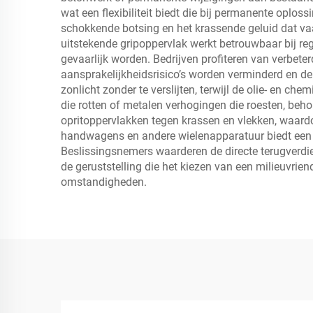
wat een flexibiliteit biedt die bij permanente oplos
schokkende botsing en het krassende geluid dat vaa
uitstekende gripoppervlak werkt betrouwbaar bij re
gevaarlijk worden. Bedrijven profiteren van verbet
aansprakelijkheidsrisico’s worden verminderd en de 
zonlicht zonder te verslijten, terwijl de olie- en
die rotten of metalen verhogingen die roesten, beh
opritoppervlakken tegen krassen en vlekken, waard
handwagens en andere wielenapparatuur biedt een ru
Beslissingsnemers waarderen de directe terugverdie
de geruststelling die het kiezen van een milieuvrie
omstandigheden.