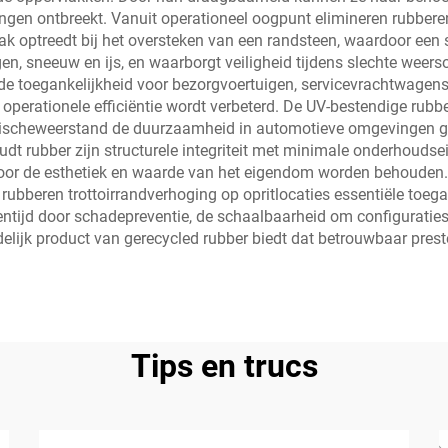
singen ontbreekt. Vanuit operationeel oogpunt elimineren rubberen
k optreedt bij het oversteken van een randsteen, waardoor een s
gen, sneeuw en ijs, en waarborgt veiligheid tijdens slechte we
erde toegankelijkheid voor bezorgvoertuigen, servicevrachtwage
operationele efficiëntie wordt verbeterd. De UV-bestendige rubb
 chemischeweerstand de duurzaamheid in automotieve omgevingen g
oudt rubber zijn structurele integriteit met minimale onderhoud
oor de esthetiek en waarde van het eigendom worden behouden. 
bberen trottoirrandverhoging op opritlocaties essentiële toega
ntijd door schadepreventie, de schaalbaarheid om configuraties
ndelijk product van gerecycled rubber biedt dat betrouwbaar pres
Tips en trucs