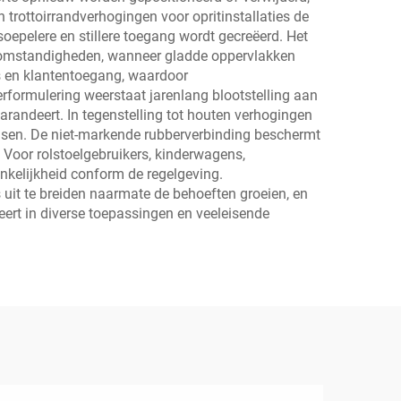
 trottoirrandverhogingen voor opritinstallaties de
oepelere en stillere toegang wordt gecreëerd. Het
ersomstandigheden, wanneer gladde oppervlakken
ns en klantentoegang, waardoor
erformulering weerstaat jarenlang blootstelling aan
arandeert. In tegenstelling tot houten verhogingen
seisen. De niet-markende rubberverbinding beschermt
Voor rolstoelgebruikers, kinderwagens,
nkelijkheid conform de regelgeving.
 uit te breiden naarmate de behoeften groeien, en
teert in diverse toepassingen en veeleisende