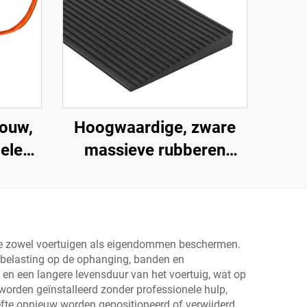
touw,
Hoogwaardige, zware
gele
massieve rubberen
snelheidsbult helling,
stops
wegberm oploophelling
ers,
en
p die zowel voertuigen als eigendommen beschermen.
e belasting op de ophanging, banden en
s
 en een langere levensduur van het voertuig, wat op
orden geïnstalleerd zonder professionele hulp,
te opnieuw worden gepositioneerd of verwijderd,