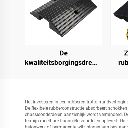
De
Z
kwaliteitsborgingsdrempel
ru
hellingen
ramp
rolstoeloprijplaat langs
toe
de weg
voor
Het investeren in een rubberen trottoirrandverhogi
De flexibele rubberconstructie absorbeert schokken
chassisonderdelen aanzienlijk wordt verminderd. De
termijn meetbare financiële voordelen oplevert. H
betonwerk of permanente wijzigingen aan bestaand