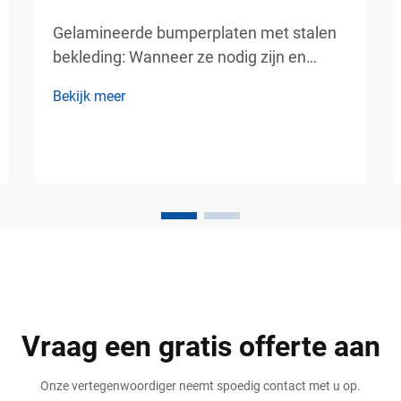
Gelamineerde bumperplaten met stalen
bekleding: Wanneer ze nodig zijn en
waarom zware dockbescherming voor
Bekijk meer
veeleisende industriële omgevingen.
Magazijnen, vrachtterminals, logistieke
centra, maritieme dokken en
productiefaciliteiten zijn allemaal
afhankelijk van efficiënte laad- en
losprocessen...
Vraag een gratis offerte aan
Onze vertegenwoordiger neemt spoedig contact met u op.