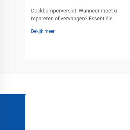
Dockbumperverslet: Wanneer moet u
repareren of vervangen? Essentiële
bescherming voor laadpalen voor veiliger
Bekijk meer
industriële operaties. Laadpalen behoren
tot de drukst bezette en meest
veeleisende gebieden in magazijnen,
logistieke centra, productiefaciliteiten en
distributiecentra...