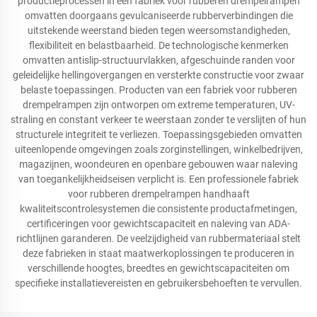
productieprocessen in een fabriek voor rubberen drempelrampen
omvatten doorgaans gevulcaniseerde rubberverbindingen die
uitstekende weerstand bieden tegen weersomstandigheden,
flexibiliteit en belastbaarheid. De technologische kenmerken
omvatten antislip-structuurvlakken, afgeschuinde randen voor
geleidelijke hellingovergangen en versterkte constructie voor zwaar
belaste toepassingen. Producten van een fabriek voor rubberen
drempelrampen zijn ontworpen om extreme temperaturen, UV-
straling en constant verkeer te weerstaan zonder te verslijten of hun
structurele integriteit te verliezen. Toepassingsgebieden omvatten
uiteenlopende omgevingen zoals zorginstellingen, winkelbedrijven,
magazijnen, woondeuren en openbare gebouwen waar naleving
van toegankelijkheidseisen verplicht is. Een professionele fabriek
voor rubberen drempelrampen handhaaft
kwaliteitscontrolesystemen die consistente productafmetingen,
certificeringen voor gewichtscapaciteit en naleving van ADA-
richtlijnen garanderen. De veelzijdigheid van rubbermateriaal stelt
deze fabrieken in staat maatwerkoplossingen te produceren in
verschillende hoogtes, breedtes en gewichtscapaciteiten om
specifieke installatievereisten en gebruikersbehoeften te vervullen.