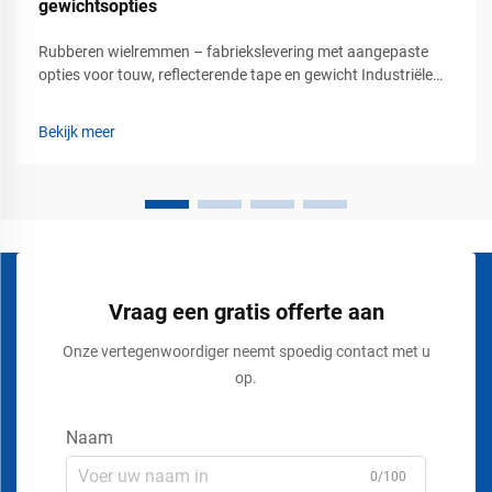
gewichtsopties
Rubberen wielremmen – fabriekslevering met aangepaste
opties voor touw, reflecterende tape en gewicht Industriële
oplossingen voor voertuigveiligheid voor commerciële
parkeer- en laadgebieden Voertuigstabilisatie is een van de
Bekijk meer
belangrijkste veiligheidseisen in het vervoer...
Vraag een gratis offerte aan
Onze vertegenwoordiger neemt spoedig contact met u
op.
Naam
0/100