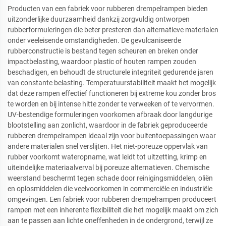
Producten van een fabriek voor rubberen drempelrampen bieden
uitzonderlijke duurzaamheid dankzij zorgvuldig ontworpen
rubberformuleringen die beter presteren dan alternatieve materialen
onder veeleisende omstandigheden. De gevulcaniseerde
rubberconstructie is bestand tegen scheuren en breken onder
impactbelasting, waardoor plastic of houten rampen zouden
beschadigen, en behoudt de structurele integriteit gedurende jaren
van constante belasting. Temperatuurstabiliteit maakt het mogelijk
dat deze rampen effectief functioneren bij extreme kou zonder bros
te worden en bij intense hitte zonder te verweeken of te vervormen.
UV-bestendige formuleringen voorkomen afbraak door langdurige
blootstelling aan zonlicht, waardoor in de fabriek geproduceerde
rubberen drempelrampen ideaal zijn voor buitentoepassingen waar
andere materialen snel verslijten. Het niet-poreuze oppervlak van
rubber voorkomt wateropname, wat leidt tot uitzetting, krimp en
uiteindelijke materiaalverval bij poreuze alternatieven. Chemische
weerstand beschermt tegen schade door reinigingsmiddelen, oliën
en oplosmiddelen die veelvoorkomen in commerciële en industriële
omgevingen. Een fabriek voor rubberen drempelrampen produceert
rampen met een inherente flexibiliteit die het mogelijk maakt om zich
aan te passen aan lichte oneffenheden in de ondergrond, terwijl ze