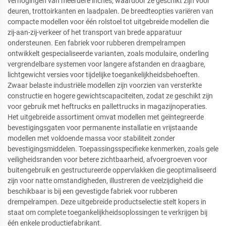
verhogingen van meerdere inches, waardoor ze geschikt zijn voor
deuren, trottoirkanten en laadpalen. De breedteopties variëren van
compacte modellen voor één rolstoel tot uitgebreide modellen die
zij-aan-zij-verkeer of het transport van brede apparatuur
ondersteunen. Een fabriek voor rubberen drempelrampen
ontwikkelt gespecialiseerde varianten, zoals modulaire, onderling
vergrendelbare systemen voor langere afstanden en draagbare,
lichtgewicht versies voor tijdelijke toegankelijkheidsbehoeften.
Zwaar belaste industriële modellen zijn voorzien van versterkte
constructie en hogere gewichtscapaciteiten, zodat ze geschikt zijn
voor gebruik met heftrucks en pallettrucks in magazijnoperaties.
Het uitgebreide assortiment omvat modellen met geïntegreerde
bevestigingsgaten voor permanente installatie en vrijstaande
modellen met voldoende massa voor stabiliteit zonder
bevestigingsmiddelen. Toepassingsspecifieke kenmerken, zoals gele
veiligheidsranden voor betere zichtbaarheid, afvoergroeven voor
buitengebruik en gestructureerde oppervlakken die geoptimaliseerd
zijn voor natte omstandigheden, illustreren de veelzijdigheid die
beschikbaar is bij een gevestigde fabriek voor rubberen
drempelrampen. Deze uitgebreide productselectie stelt kopers in
staat om complete toegankelijkheidsoplossingen te verkrijgen bij
één enkele productiefabrikant.