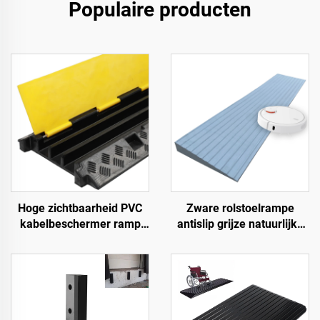
Populaire producten
Hoge zichtbaarheid PVC
Zware rolstoelrampe
kabelbeschermer ramp
antislip grijze natuurlijke
verkeersdrempels
rubber krachtrampe voor
rubberen basis met
deur
transparante
kabelafdekking voor
betere zichtbaarheid