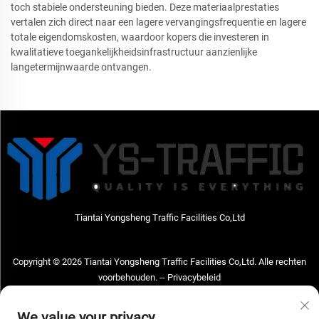
toch stabiele ondersteuning bieden. Deze materiaalprestaties
vertalen zich direct naar een lagere vervangingsfrequentie en lagere
totale eigendomskosten, waardoor kopers die investeren in
kwalitatieve toegankelijkheidsinfrastructuur aanzienlijke
langetermijnwaarde ontvangen.
Tiantai Yongsheng Traffic Facilities Co,Ltd
Copyright © 2026 Tiantai Yongsheng Traffic Facilities Co,Ltd. Alle rechten
voorbehouden. --
Privacybeleid
Neem contact met ons op
We value your privacy