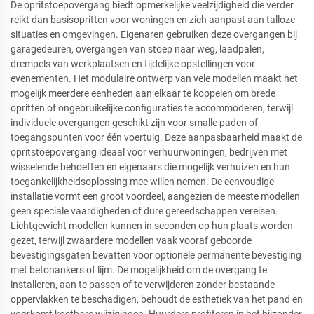
De opritstoepovergang biedt opmerkelijke veelzijdigheid die verder
reikt dan basisopritten voor woningen en zich aanpast aan talloze
situaties en omgevingen. Eigenaren gebruiken deze overgangen bij
garagedeuren, overgangen van stoep naar weg, laadpalen,
drempels van werkplaatsen en tijdelijke opstellingen voor
evenementen. Het modulaire ontwerp van vele modellen maakt het
mogelijk meerdere eenheden aan elkaar te koppelen om brede
opritten of ongebruikelijke configuraties te accommoderen, terwijl
individuele overgangen geschikt zijn voor smalle paden of
toegangspunten voor één voertuig. Deze aanpasbaarheid maakt de
opritstoepovergang ideaal voor verhuurwoningen, bedrijven met
wisselende behoeften en eigenaars die mogelijk verhuizen en hun
toegankelijkheidsoplossing mee willen nemen. De eenvoudige
installatie vormt een groot voordeel, aangezien de meeste modellen
geen speciale vaardigheden of dure gereedschappen vereisen.
Lichtgewicht modellen kunnen in seconden op hun plaats worden
gezet, terwijl zwaardere modellen vaak vooraf geboorde
bevestigingsgaten bevatten voor optionele permanente bevestiging
met betonankers of lijm. De mogelijkheid om de overgang te
installeren, aan te passen of te verwijderen zonder bestaande
oppervlakken te beschadigen, behoudt de esthetiek van het pand en
voorkomt kostbare wijzigingen. Huurders profiteren in het bijzonder