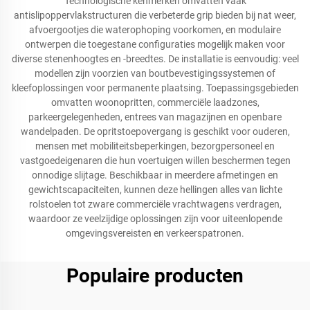
Technologische kenmerken omvatten vaak
antislipoppervlakstructuren die verbeterde grip bieden bij nat weer,
afvoergootjes die waterophoping voorkomen, en modulaire
ontwerpen die toegestane configuraties mogelijk maken voor
diverse stenenhoogtes en -breedtes. De installatie is eenvoudig: veel
modellen zijn voorzien van boutbevestigingssystemen of
kleefoplossingen voor permanente plaatsing. Toepassingsgebieden
omvatten woonopritten, commerciële laadzones,
parkeergelegenheden, entrees van magazijnen en openbare
wandelpaden. De opritstoepovergang is geschikt voor ouderen,
mensen met mobiliteitsbeperkingen, bezorgpersoneel en
vastgoedeigenaren die hun voertuigen willen beschermen tegen
onnodige slijtage. Beschikbaar in meerdere afmetingen en
gewichtscapaciteiten, kunnen deze hellingen alles van lichte
rolstoelen tot zware commerciële vrachtwagens verdragen,
waardoor ze veelzijdige oplossingen zijn voor uiteenlopende
omgevingsvereisten en verkeerspatronen.
Populaire producten