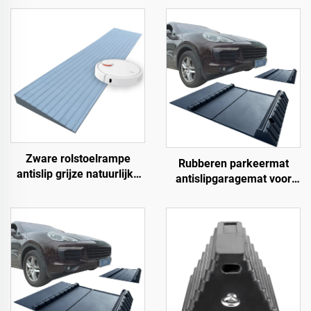
Zware rolstoelrampe
Rubberen parkeermat
antislip grijze natuurlijke
antislipgaragemat voor
rubber krachtrampe voor
binnen en buiten voor
deur
SUV/vrachtwagens/sportwa