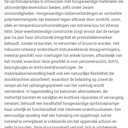
De opritstoeprampe is ontworpen met hoogwaardige materialen die
uitzonderlijke levensduur bieden, zelfs onder zware
omstandigheden. Hoogwaardige rubberverbindingen en versterkte
polymeermengsels zijn bestand tegen afbraak door zonlicht, ozon,
oliën en temperatuurschommelingen van extreme kou tot intense
hitte. Deze weerbestendige constructie zorgt ervoor dat de rampe
jaar na jaar haar structurele integriteit en prestatiekenmerken
behoudt, zonder te barsten, te vervormen of broos te worden. Het
robuuste ontwerp ondersteunt indrukwekkende draagvermogens,
meestal geschikt voor voertuigen tot enkele tonnen, afhankelijk van
het model, waardoor deze geschikt is voor personenauto’s, SUV’s,
bezorgbusjes en lichte bedrijfsvoertuigen. De
materiaalsamenstelling biedt ook een natuurlijke flexibiliteit die
stootkrachten absorbeert, waardoor de belasting op zowel de
rampe als het ophangingsysteem van het voertuig wordt
verminderd. In tegenstelling tot betonnen alternatieven, die
mettertijd barsten en verslijten en kostbare reparaties of vervanging
vereisen, behoudt een kwalitatief hoogwaardige opritstoeprampe
haar uiterlijk en functionaliteit met minimale onderhoudseisen. Een
eenvoudige spoeling met een tuinslang om opgehoopt vuil en
rommel te verwijderen is voldoende om het oppervlak schoon en
veilig te houden. Deze duurzaamheid vertaalt zich in uitstekende