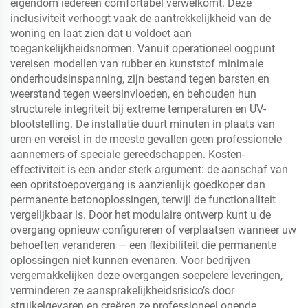
eigendom iedereen comfortabel verwelkomt. Deze
inclusiviteit verhoogt vaak de aantrekkelijkheid van de
woning en laat zien dat u voldoet aan
toegankelijkheidsnormen. Vanuit operationeel oogpunt
vereisen modellen van rubber en kunststof minimale
onderhoudsinspanning, zijn bestand tegen barsten en
weerstand tegen weersinvloeden, en behouden hun
structurele integriteit bij extreme temperaturen en UV-
blootstelling. De installatie duurt minuten in plaats van
uren en vereist in de meeste gevallen geen professionele
aannemers of speciale gereedschappen. Kosten-
effectiviteit is een ander sterk argument: de aanschaf van
een opritstoepovergang is aanzienlijk goedkoper dan
permanente betonoplossingen, terwijl de functionaliteit
vergelijkbaar is. Door het modulaire ontwerp kunt u de
overgang opnieuw configureren of verplaatsen wanneer uw
behoeften veranderen — een flexibiliteit die permanente
oplossingen niet kunnen evenaren. Voor bedrijven
vergemakkelijken deze overgangen soepelere leveringen,
verminderen ze aansprakelijkheidsrisico’s door
struikelgevaren en creëren ze professioneel ogende