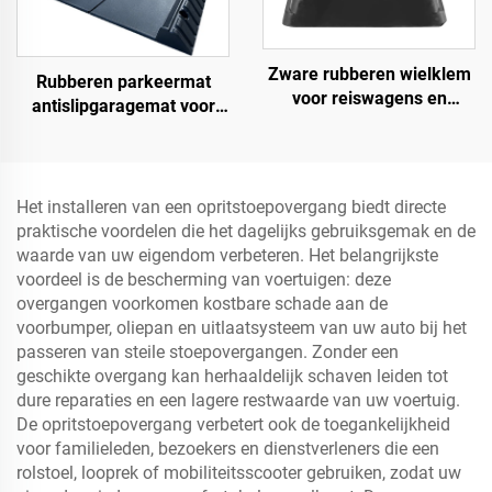
Zware rubberen wielklem
Rubberen parkeermat
voor reiswagens en
antislipgaragemat voor
vrachtwagens met
binnen en buiten voor
ogenbouten en uitgehold
SUV/vrachtwagens/sportwagens
onderste deel Roadway
Product
Het installeren van een opritstoepovergang biedt directe
praktische voordelen die het dagelijks gebruiksgemak en de
waarde van uw eigendom verbeteren. Het belangrijkste
voordeel is de bescherming van voertuigen: deze
overgangen voorkomen kostbare schade aan de
voorbumper, oliepan en uitlaatsysteem van uw auto bij het
passeren van steile stoepovergangen. Zonder een
geschikte overgang kan herhaaldelijk schaven leiden tot
dure reparaties en een lagere restwaarde van uw voertuig.
De opritstoepovergang verbetert ook de toegankelijkheid
voor familieleden, bezoekers en dienstverleners die een
rolstoel, looprek of mobiliteitsscooter gebruiken, zodat uw