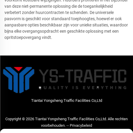
van deze niet-permanente oplossing die de toegankelijkheid
verbetert zonder huurcontracten te schenden. De universele
pasvorm is geschikt voor standaard toephoogtes, hoewel er ook
aanpasbare opties beschikbaar zijn voor unieke situaties, waardoor
bijna elke overgangsopdracht een geschikte oplossing met een
opritstoepovergang vindt.
Tiantai Yongsheng Traffic Facilities Co,Ltd
Copyright © 2026 Tiantai Yongsheng Traffic Facilities Co,Ltd. Alle rechten
voorbehouden. --
Privacybeleid
Neem contact met ons op