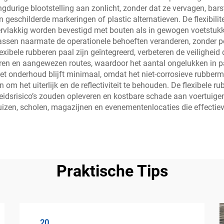
gdurige blootstelling aan zonlicht, zonder dat ze vervagen, barsten
geschilderde markeringen of plastic alternatieven. De flexibilite
ervlakkig worden bevestigd met bouten als in gewogen voetstukk
ssen naarmate de operationele behoeften veranderen, zonder pe
exibele rubberen paal zijn geïntegreerd, verbeteren de veiligheid
ren en aangewezen routes, waardoor het aantal ongelukken in p
 onderhoud blijft minimaal, omdat het niet-corrosieve rubberma
m het uiterlijk en de reflectiviteit te behouden. De flexibele ru
heidsrisico’s zouden opleveren en kostbare schade aan voertuig
zen, scholen, magazijnen en evenementenlocaties die effectieve,
Praktische Tips
20