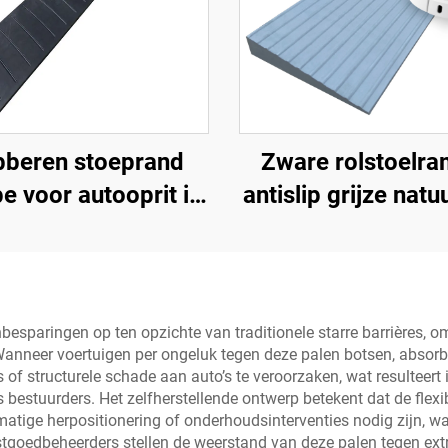
bberen stoeprand
Zware rolstoelr
e voor autooprit in
antislip grijze natuu
meter secties voor
rubber krachtra
ronde stoepranden
voor deur
enbesparingen op ten opzichte van traditionele starre barrières
anneer voertuigen per ongeluk tegen deze palen botsen, absorbee
s of structurele schade aan auto’s te veroorzaken, wat resulteert
bestuurders. Het zelfherstellende ontwerp betekent dat de flex
ndmatige herpositionering of onderhoudsinterventies nodig zijn,
stgoedbeheerders stellen de weerstand van deze palen tegen ex