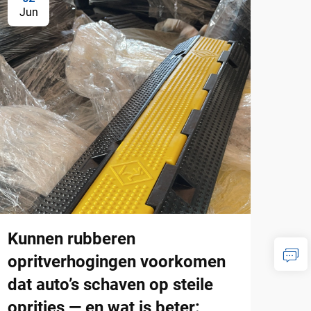
Jun
Ju
Kunnen rubberen
Fab
opritverhogingen voorkomen
mar
dat auto’s schaven op steile
maa
opritjes — en wat is beter:
bev