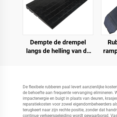
Dempte de drempel
Ru
langs de helling van de
ramp
weg met gebruik van
1,2 
snelheidsbumps van
afge
rubberen basismateriaal
trapmatten
De flexibele rubberen paal levert aanzienlijke kost
de behoefte aan frequente vervanging elimineren. W
impactenergie en buigt in plaats van deuren, krasje
reparatiekosten voor zowel eigendombeheerders als 
terugkeert naar zijn rechte positie, zonder dat ha
continue verkeersgeleiding wordt gewaarborgd. Va