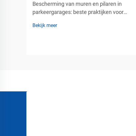
Bescherming van muren en pilaren in
parkeergarages: beste praktijken voor
betrouwbare structurele bescherming
Bekijk meer
van parkeergebouwen met veel verkeer
Moderne parkeergarages kennen de hele
dag door voortdurende
voertuigbeweging. Bestuurders rijden in
smalle parkeerplaatsen, navigeren...