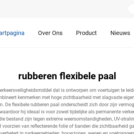
artpagina
Over Ons
Product
Nieuws
rubberen flexibele paal
 verkeersveiligheidsmiddel dat is ontworpen om voertuigen te leid
neert kenmerken met hoge zichtbaarheid met slagvaste eigen
. De flexibele rubberen paal onderscheidt zich door zijn vermog
e, waardoor hij ideaal is voor zowel tijdelijke als permanente v
ie bestand zijn tegen extreme weersomstandigheden, UV-straling
al voorzien van reflecterende folie of banden die zichtbaarheid
k verbetert in parkeergebieden, bouwzones, wegen en voetgange