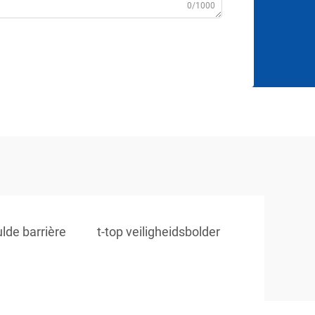
0/1000
lde barrière
t-top veiligheidsbolder