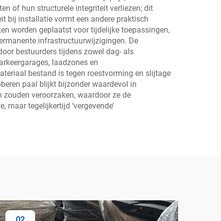
 of hun structurele integriteit verliezen; dit
it bij installatie vormt een andere praktisch
en worden geplaatst voor tijdelijke toepassingen,
rmanente infrastructuurwijzigingen. De
 door bestuurders tijdens zowel dag- als
arkeergarages, laadzones en
teriaal bestand is tegen roestvorming en slijtage
bberen paal blijkt bijzonder waardevol in
en zouden veroorzaken, waardoor ze de
 maar tegelijkertijd ‘vergevende’
02
0