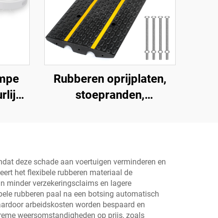
ampe
Rubberen oprijplaten,
rlijke
stoepranden,
mpe
drempelrampen voor
laadperrons,
motorfietsen en
rolstoelen
, omdat deze schade aan voertuigen verminderen en
rt het flexibele rubberen materiaal de
 in minder verzekeringsclaims en lagere
ibele rubberen paal na een botsing automatisch
 waardoor arbeidskosten worden bespaard en
treme weersomstandigheden op prijs, zoals