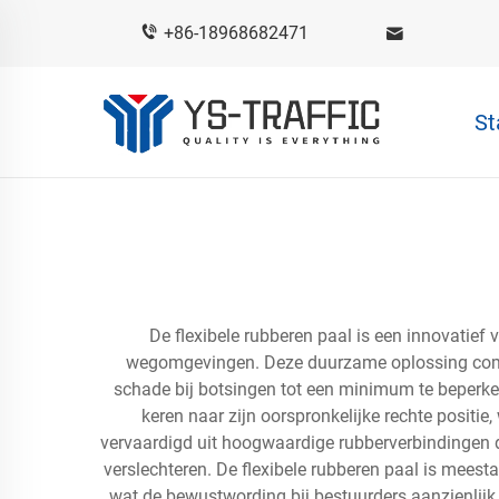
+86-18968682471
St
De flexibele rubberen paal is een innovatief
wegomgevingen. Deze duurzame oplossing combi
schade bij botsingen tot een minimum te beperken
keren naar zijn oorspronkelijke rechte positi
vervaardigd uit hoogwaardige rubberverbindingen d
verslechteren. De flexibele rubberen paal is meest
wat de bewustwording bij bestuurders aanzienlij