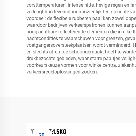
vorsttemperaturen, intense hitte, hevige regen en lan
verlengt hun levensduur aanzienlijk ten opzichte van 
voordeel: de flexibele rubberen paal kan zowel opp
waardoor bedrijven verkeerspatronen kunnen aanpa
hoogzichtbare reflecterende elementen die in elke fl
nachtcondities te waarschuwen voor grenzen, geva
voetgangersoversteekplaatsen wordt verminderd. Het
en slechts af en toe schoongemaakt hoeft te worden o
drukbezochte gebieden, waar starre paaltjes veilig
voorkeurskeuze vormen voor winkelcentra, ziekenhui
verkeersregeloplossingen zoeken.
20