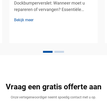
Dockbumperverslet: Wanneer moet u
repareren of vervangen? Essentiële
bescherming voor laadpalen voor veiliger
Bekijk meer
industriële operaties. Laadpalen behoren
tot de drukst bezette en meest
veeleisende gebieden in magazijnen,
logistieke centra, productiefaciliteiten en
distributiecentra...
Vraag een gratis offerte aan
Onze vertegenwoordiger neemt spoedig contact met u op.