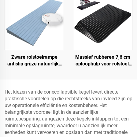
Zware rolstoelrampe
Massief rubberen 7,6 cm
antislip grijze natuurlijke
oploophulp voor rolstoel,
rubber krachtrampe voor
drempel, deuroploophulp
deur
met vleugelranden,
snelheidsbump
Productcategorie
Het kiezen van de conecollapsible kegel levert directe
praktische voordelen op die rechtstreeks van invloed zijn op
uw operationele efficiëntie en kostenbeheer. Het
belangrijkste voordeel ligt in de aanzienlijke
ruimtebesparing, aangezien deze kegels inklappen tot een
minimale opslagruimte, waardoor u aanzienlijk meer
eenheden kunt vervoeren en opslaan dan met traditionele