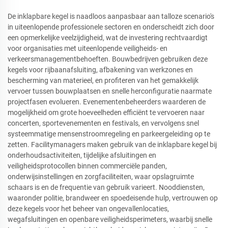
De inklapbare kegel is naadloos aanpasbaar aan talloze scenario's
in uiteenlopende professionele sectoren en onderscheidt zich door
een opmerkelijke veelzijdigheid, wat de investering rechtvaardigt
voor organisaties met uiteenlopende veiligheids- en
verkeersmanagementbehoeften. Bouwbedrijven gebruiken deze
kegels voor rijbaanafsluiting, afbakening van werkzones en
bescherming van materieel, en profiteren van het gemakkelijk
vervoer tussen bouwplaatsen en snelle herconfiguratie naarmate
projectfasen evolueren. Evenementenbeheerders waarderen de
mogelijkheid om grote hoeveelheden efficiënt te vervoeren naar
concerten, sportevenementen en festivals, en vervolgens snel
systeemmatige mensenstroomregeling en parkeergeleiding op te
zetten. Facilitymanagers maken gebruik van de inklapbare kegel bij
onderhoudsactiviteiten, tijdelijke afsluitingen en
veiligheidsprotocollen binnen commerciële panden,
onderwijsinstellingen en zorgfaciliteiten, waar opslagruimte
schaars is en de frequentie van gebruik varieert. Nooddiensten,
waaronder politie, brandweer en spoedeisende hulp, vertrouwen op
deze kegels voor het beheer van ongevallenlocaties,
wegafsluitingen en openbare veiligheidsperimeters, waarbij snelle