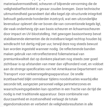
materiaalvermoeidheid, scheuren of blijvende vervorming die de
veiligheidseffectiviteit in gevaar zouden brengen. Deze technische
uitmuntendheid garandeert dat elke kegel zijn structurele integriteit
behoudt gedurende honderden inzetcycli, wat een uitzonderlijke
levensduur oplevert die ver boven die van conventionele kegels ligt,
die vaak onderhevig zijn aan basis scheuren en lichaamsscheuren
door impact en UV-blootstelling. Het gewogen basisontwerp bevat
stabiliserende elementen die de instelbare kegel rechtop houden bij
windkracht tot dertig mijl per uur, terwijl deze nog steeds bewust
kan worden ingesteld wanneer nodig. De reflecterende banden
maken gebruik van retroreflecterend foliemateriaal van
premiumkwaliteit dat op donkere plaatsen nog steeds zeer goed
zichtbaar is op afstanden van meer dan vijfhonderd voet, en voldoet
aan de strenge specificaties van het Amerikaanse Departement van
Transport voor verkeersregelingsapparatuur. De snelle
inzetbaarheid blijkt onmisbaar tijdens noodsituaties waarbij elke
seconde telt, aangezien personeel veilige perimeterzones en
waarschuwingsgebieden kan opzetten in een fractie van de tijd die
nodig is met traditionele apparatuur. Deze combinatie van
duurzaamheid en inzetssnelheid verlaagt de totale
eigendomskosten en verbetert de veiligheidsresultaten in alle