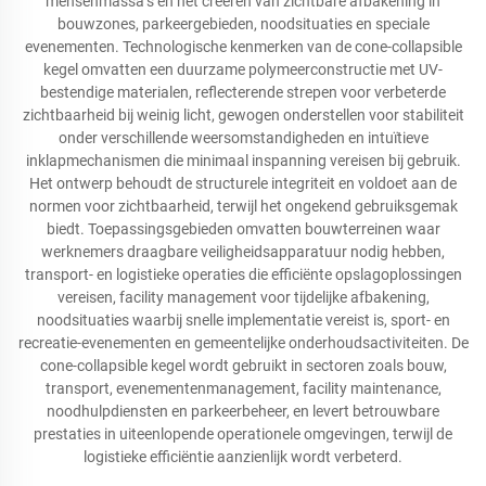
mensenmassa’s en het creëren van zichtbare afbakening in
bouwzones, parkeergebieden, noodsituaties en speciale
evenementen. Technologische kenmerken van de cone-collapsible
kegel omvatten een duurzame polymeerconstructie met UV-
bestendige materialen, reflecterende strepen voor verbeterde
zichtbaarheid bij weinig licht, gewogen onderstellen voor stabiliteit
onder verschillende weersomstandigheden en intuïtieve
inklapmechanismen die minimaal inspanning vereisen bij gebruik.
Het ontwerp behoudt de structurele integriteit en voldoet aan de
normen voor zichtbaarheid, terwijl het ongekend gebruiksgemak
biedt. Toepassingsgebieden omvatten bouwterreinen waar
werknemers draagbare veiligheidsapparatuur nodig hebben,
transport- en logistieke operaties die efficiënte opslagoplossingen
vereisen, facility management voor tijdelijke afbakening,
noodsituaties waarbij snelle implementatie vereist is, sport- en
recreatie-evenementen en gemeentelijke onderhoudsactiviteiten. De
cone-collapsible kegel wordt gebruikt in sectoren zoals bouw,
transport, evenementenmanagement, facility maintenance,
noodhulpdiensten en parkeerbeheer, en levert betrouwbare
prestaties in uiteenlopende operationele omgevingen, terwijl de
logistieke efficiëntie aanzienlijk wordt verbeterd.