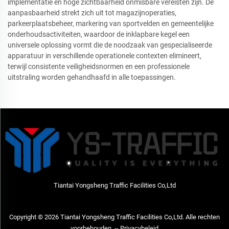
implementatie en hoge zichtbaarheid onmisbare vereisten zijn. De
aanpasbaarheid strekt zich uit tot magazijnoperaties,
parkeerplaatsbeheer, markering van sportvelden en gemeentelijke
onderhoudsactiviteiten, waardoor de inklapbare kegel een
universele oplossing vormt die de noodzaak van gespecialiseerde
apparatuur in verschillende operationele contexten elimineert,
terwijl consistente veiligheidsnormen en een professionele
uitstraling worden gehandhaafd in alle toepassingen.
Tiantai Yongsheng Traffic Facilities Co,Ltd
Copyright © 2026 Tiantai Yongsheng Traffic Facilities Co,Ltd. Alle rechten
voorbehouden. --
Privacybeleid