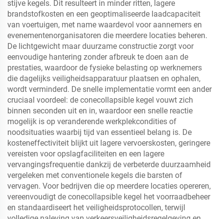
stijve kegels. Dit resulteert in minder ritten, lagere
brandstofkosten en een geoptimaliseerde laadcapaciteit
van voertuigen, met name waardevol voor aannemers en
evenementenorganisatoren die meerdere locaties beheren.
De lichtgewicht maar duurzame constructie zorgt voor
eenvoudige hantering zonder afbreuk te doen aan de
prestaties, waardoor de fysieke belasting op werknemers
die dagelijks veiligheidsapparatuur plaatsen en ophalen,
wordt verminderd. De snelle implementatie vormt een ander
cruciaal voordeel: de conecollapsible kegel vouwt zich
binnen seconden uit en in, waardoor een snelle reactie
mogelijk is op veranderende werkplekcondities of
noodsituaties waarbij tijd van essentieel belang is. De
kosteneffectiviteit blijkt uit lagere vervoerskosten, geringere
vereisten voor opslagfaciliteiten en een lagere
vervangingsfrequentie dankzij de verbeterde duurzaamheid
vergeleken met conventionele kegels die barsten of
vervagen. Voor bedrijven die op meerdere locaties opereren,
vereenvoudigt de conecollapsible kegel het voorraadbeheer
en standaardiseert het veiligheidsprotocollen, terwijl
volledige naleving van verkeersveiligheidsregelgeving en