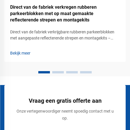
Direct van de fabriek verkregen rubberen
parkeerblokken met op maat gemaakte
reflecterende strepen en montagekits
Direct van de fabriek verkrijgbare rubberen parkeerblokken
met aangepaste reflecterende strepen en montagekits –
duurzame parkeerveiligheidsoplossingen voor commerciële
verkeersgebieden. Moderne parkeergebieden vereisen meer
Bekijk meer
dan geschilderde lijnen en richtingsborden. Winkelcentra,
bedrijventerreinen, ...
Vraag een gratis offerte aan
Onze vertegenwoordiger neemt spoedig contact met u
op.