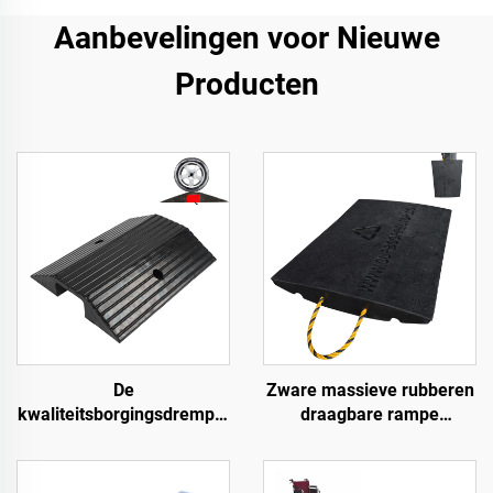
Aanbevelingen voor Nieuwe
Producten
De
Zware massieve rubberen
kwaliteitsborgingsdrempel
draagbare rampe
hellingen rolstoeloprijplaat
Premium helling
langs de weg
toegangsweg product voor
betere toegang tot wegen