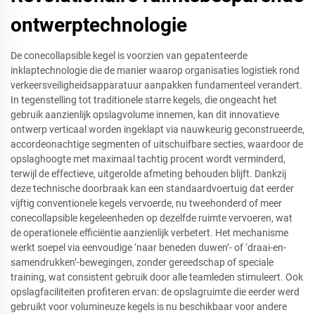
ontwerptechnologie
De conecollapsible kegel is voorzien van gepatenteerde
inklaptechnologie die de manier waarop organisaties logistiek rond
verkeersveiligheidsapparatuur aanpakken fundamenteel verandert.
In tegenstelling tot traditionele starre kegels, die ongeacht het
gebruik aanzienlijk opslagvolume innemen, kan dit innovatieve
ontwerp verticaal worden ingeklapt via nauwkeurig geconstrueerde,
accordeonachtige segmenten of uitschuifbare secties, waardoor de
opslaghoogte met maximaal tachtig procent wordt verminderd,
terwijl de effectieve, uitgerolde afmeting behouden blijft. Dankzij
deze technische doorbraak kan een standaardvoertuig dat eerder
vijftig conventionele kegels vervoerde, nu tweehonderd of meer
conecollapsible kegeleenheden op dezelfde ruimte vervoeren, wat
de operationele efficiëntie aanzienlijk verbetert. Het mechanisme
werkt soepel via eenvoudige ‘naar beneden duwen’- of ‘draai-en-
samendrukken’-bewegingen, zonder gereedschap of speciale
training, wat consistent gebruik door alle teamleden stimuleert. Ook
opslagfaciliteiten profiteren ervan: de opslagruimte die eerder werd
gebruikt voor volumineuze kegels is nu beschikbaar voor andere