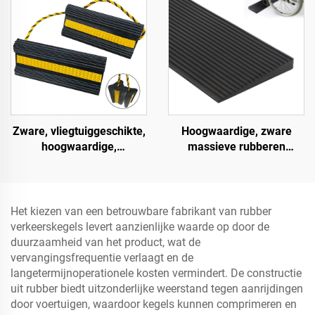
rubberen basis materiaal
Hoogwaardige, zware
Zware, vliegtuiggeschikte,
massieve rubberen
hoogwaardige,
snelheidsbult helling,
impactbestendige,
wegberm oploophelling
draagbare rubberen
wielblokken voor auto's,
vliegtuigen, vrachtwagens,
Het kiezen van een betrouwbare fabrikant van rubber
camperwagens AWC01
verkeerskegels levert aanzienlijke waarde op door de
duurzaamheid van het product, wat de
vervangingsfrequentie verlaagt en de
langetermijnoperationele kosten vermindert. De constructie
uit rubber biedt uitzonderlijke weerstand tegen aanrijdingen
door voertuigen, waardoor kegels kunnen comprimeren en