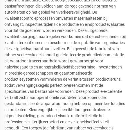
uniforme wanddikte, exacte hoogtespecificaties en consistente
basisafmetingen die voldoen aan de regelgevende normen van
autoriteiten op het gebied van verkeersveiligheid. De
kwaliteitscontroleprocessen omvatten materiaaltesten bij
ontvangst, inspecties tijdens de productie en eindproductevaluaties
voordat de goederen worden verzonden. Deze uitgebreide
kwaliteitsborgingsmaatregelen voorkomen dat defecte eenheden bij
klanten terechtkomen en beschermen de reputatie van organisaties
die veiligheidsapparatuur inzetten. Een gevestigde fabrikant van
rubber verkeerskegels houdt gedetailleerde productiedocumentatie
bij, waardoor traceerbaarheid wordt gewaarborgd voor
nalevingsaudits en aansprakelijkheidsbescherming. Investeringen
in precisie-gereedschappen en geautomatiseerde
productiesystemen verminderen de variatie tussen productieruns,
zodat vervangingskegels perfect overeenkomen met de
specificaties van bestaande voorraden. Deze productie-excellentie
vertaalt zich naar operationele voordelen voor kopers die
gestandaardiseerde apparatuur nodig hebben op meerdere locaties
en projecten. Kleurengelijkheid, bereikt door gecontroleerde
pigmentverdeling, garandeert visuele uniformiteit die het
professionele uiterlijk verbetert en de veiligheidseffectiviteit
behoudt. Een toegewijde fabrikant van rubber verkeerskegels