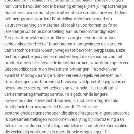
hun vorm behouden onder belasting en tegelijkertijd impactenergie
absorberen waardoor stijvere alternatieven zouden breken. Tijdens
het mengproces worden UV-stabilisatoren toegevoegd om
kleurvervaagning en materiaalafbraak te voorkomen, zelfs na
jarenlange continue blootstelling aan buitenomstandigheden.
Temperatuurbestendige additieven zorgen ervoor dat rubber
verkeerskegels effectief functioneren in omgevingen die variëren
van verschroeiende woestijnwegen tot bevroren bergpasjes. Deze
technologische geavanceerdheid verlengt de levensduur van het
product aanzienlijk boven de industrienormen, waardoor kopers een
uitzonderlijke return on investment ontvangen. Fabrieken van
kwalitatief hoogwaardige rubber verkeerskegels verbeteren hun
formuleringen voortdurend op basis van veldprestatiegegevens en
nieuw onderzoek op het gebied van veiligheid. Het resultaat is
verkeersmanagementapparatuur die gedurende langere
serviceperioden zowel zichtbaarheid, structurele integriteit als
functionele betrouwbaarheid behoudt. Chemische
bestendigheidseigenschappen die zijn geïntegreerd in geavanceerde
rubbersamenstellingen voorkomen verslijting bij blootstelling aan
petroleumproducten, ontijdingsmiddelen en industriële chemicaliën
die veelvuldig voorkomen in operationele omgevingen. Dit