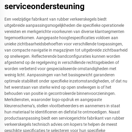
serviceondersteuning
Een veelzijdige fabrikant van rubber verkeerskegels biedt
uitgebreide aanpassingsmogelijkheden die specifieke operationele
vereisten en merkgerichte voorkeuren van diverse klantsegmenten
tegemoetkomen. Aangepaste hoogtespecificaties voldoen aan
unieke zichtbaarheidsbehoeften voor verschillende toepassingen,
van compacte navigatie in magazijnen tot uitgebreide zichtbaarheid
op snelwegen. Reflecterende bandconfiguraties kunnen worden
afgestemd op de regelgeving in verschillende rechtsgebieden of
worden verbeterd voor gespecialiseerde omstandigheden met
weinig licht. Aanpassingen van het basisgewicht garanderen
optimale stabiliteit onder specifieke inzetomstandigheden, of dat nu
het weerstaan van sterke wind op open snelwegen is of het
behouden van positie in gecontroleerde binnenvoorzieningen.
Merkdiensten, waaronder logo-opdruk en aangepaste
kleurenschema’s, stellen vlootbeheerders en aannemers in staat
hun materiaal te identificeren en diefstal te ontmoedigen. Naast
productaanpassing biedt een servicegerichte fabrikant van rubber
verkeerskegels technisch advies om kopers te helpen de meest
geschikte specificaties te selecteren voor hun specifieke