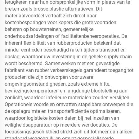
terugkeren naar hun oorspronkelijke vorm in plaats van te
breken zoals brosse plastic alternatieven. Dit
materiaalvoordeel vertaalt zich direct naar
kostenbesparingen voor kopers die grote voorraden
beheren op bouwterreinen, gemeentelijke
onderhoudsafdelingen of faciliteitenbeheeroperaties. De
inherent flexibiliteit van rubberproducten betekent dat
minder eenheden beschadigd raken tijdens transport en
opslag, waardoor uw investering in de gehele supply chain
wordt beschermd. Samenwerken met een gevestigde
fabrikant van rubber verkeerskegels garandeert toegang tot
producten die zijn ontworpen voor zware
omgevingsomstandigheden, zoals extreme hitte,
bevriezingstemperaturen en langdurige blootstelling aan
zonlicht, waardoor inferieure materialen zouden verslijten.
Operationele voordelen omvatten stapelbare ontwerpen die
de opslagruimte en transportefficiëntie optimaliseren,
waardoor logistieke kosten dalen bij het inzetten van
veiligheidsapparatuur op meerdere werklocaties. De
toepassingsgeschiktheid strekt zich uit tot meer dan alleen
standaard weggebruik, en omvat gespecialiseerde