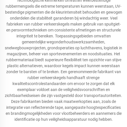
Technologische kenmerken omvatten weerbestendige
rubbermengsels die extreme temperaturen kunnen weerstaan, UV-
bestendige pigmenten die de kleurintensiteit behouden en gewogen
onderdelen die stabiliteit garanderen bij windachtig weer. Veel
fabrieken van rubber verkeerskegels maken gebruik van spuitgiet-
en persvormtechnieken om consistente afmetingen en structurele
integriteit te bereiken. Toepassingsgebieden omvatten
gemeentelijke wegonderhoudswerkzaamheden,
snelwegbouwprojecten, grondoperaties op luchthavens, logistiek in
magazijnen, beheer van sportevenementen en noodsituaties. Het
rubbermateriaal biedt superieure flexibiliteit ten opzichte van stijve
plastic alternatieven, waardoor kegels impact kunnen weerstaan
zonder te barsten of te breken. Een gerenommeerde fabrikant van
rubber verkeerskegels handhaaft strenge
kwaliteitscontrolestandaarden om ervoor te zorgen dat elk
exemplaar voldoet aan de veiligheidsvoorschriften en
zichtbaarheidseisen die zijn vastgesteld door transportautoriteiten.
Deze fabrikanten bieden vaak maatwerkopties aan, zoals de
integratie van reflecterende tape, aangepaste hoogtespecificaties
en brandingmogelijkheden voor vlootbeheerders en aannemers die
identificatie op hun veiligheidsapparatuur nodig hebben.