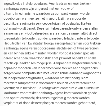
ingewikkelde instelprocedures. Veel laadramen voor trekker-
aanhangwagens zijn uitgerust met een vouw- of
uitschuifmechanisme waardoor ze compact kunnen worden
opgeborgen wanneer ze niet in gebruik zijn, waardoor de
beschikbare ruimte in servicevoertuigen of opslagfaciliteiten
optimaal wordt benut. Deze ruimtebesparende ontwerpen stellen
aannemers en vlootbeheerders in staat om de ramen altijd direct
toegankelijk te houden, zonder waardevolle laderuimte in te boeten.
Het uitrollen van kwalitatief hoogwaardige laadramen voor trekker-
aanhangwagens vereist doorgaans slechts één of twee personen
en kan binnen enkele minuten worden voltooid zonder speciale
gereedschappen, waardoor stilstandtijd wordt beperkt en snelle
reactie op laadkansen mogelijk is. Aanpasbare lengtekenmerken bij
bepaalde modellen van laadramen voor trekker-aanhangwagens
zorgen voor compatibiliteit met verschillende aanhangwaghoogtes
en laadperronconfiguraties, waardoor het niet nodig is om
meerdere rampmaten in voorraad te houden voor verschillende
voertuigen in uw vloot. De lichtgewicht constructie van aluminium
laadramen voor trekker-aanhangwagens komt vooral ten goede
aan operaties waarbij de ramen regelmatig moeten worden
verplaatst of door kleinere ploegen moeten worden gehanteerd,