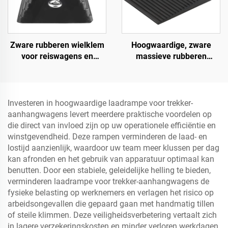
Zware rubberen wielklem
Hoogwaardige, zware
voor reiswagens en
massieve rubberen
vrachtwagens met
snelheidsbult helling,
ogenbouten en uitgehold
wegberm oploophelling
onderste deel Roadway
Product
Investeren in hoogwaardige laadrampe voor trekker-
aanhangwagens levert meerdere praktische voordelen op
die direct van invloed zijn op uw operationele efficiëntie en
winstgevendheid. Deze rampen verminderen de laad- en
lostijd aanzienlijk, waardoor uw team meer klussen per dag
kan afronden en het gebruik van apparatuur optimaal kan
benutten. Door een stabiele, geleidelijke helling te bieden,
verminderen laadrampe voor trekker-aanhangwagens de
fysieke belasting op werknemers en verlagen het risico op
arbeidsongevallen die gepaard gaan met handmatig tillen
of steile klimmen. Deze veiligheidsverbetering vertaalt zich
in lagere verzekeringskosten en minder verloren werkdagen.