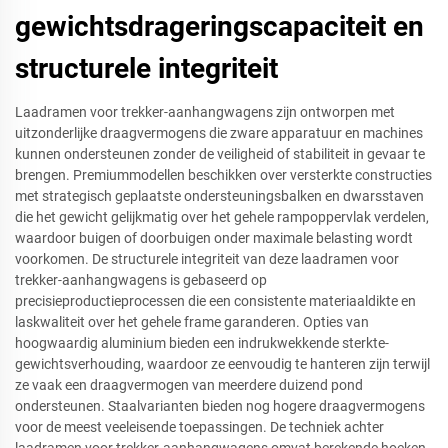
gewichtsdrageringscapaciteit en
structurele integriteit
Laadramen voor trekker-aanhangwagens zijn ontworpen met
uitzonderlijke draagvermogens die zware apparatuur en machines
kunnen ondersteunen zonder de veiligheid of stabiliteit in gevaar te
brengen. Premiummodellen beschikken over versterkte constructies
met strategisch geplaatste ondersteuningsbalken en dwarsstaven
die het gewicht gelijkmatig over het gehele rampoppervlak verdelen,
waardoor buigen of doorbuigen onder maximale belasting wordt
voorkomen. De structurele integriteit van deze laadramen voor
trekker-aanhangwagens is gebaseerd op
precisieproductieprocessen die een consistente materiaaldikte en
laskwaliteit over het gehele frame garanderen. Opties van
hoogwaardig aluminium bieden een indrukwekkende sterkte-
gewichtsverhouding, waardoor ze eenvoudig te hanteren zijn terwijl
ze vaak een draagvermogen van meerdere duizend pond
ondersteunen. Staalvarianten bieden nog hogere draagvermogens
voor de meest veeleisende toepassingen. De techniek achter
laadramen voor trekker-aanhangwagens omvat berekende hoeken