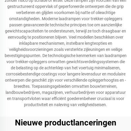
zonder risico op schade of letsel. Deze rampen zijn voorzien van een
gestructureerd oppervlak of geperforeerde ontwerpen die de grip
verbeteren en glijden voorkomen bij natte of olieachtige
omstandigheden. Moderne laadrampen voor trekker-opleggers
passen geavanceerde technische principes toe om aanzienlijke
gewichtscapaciteiten te ondersteunen, terwijl ze toch draagbaar en
eenvoudig te positioneren blijven. Veel modellen beschikken over
inklapbare mechanismen, instelbare lengteopties en
veiligheidsvoorzieningen zoals versterkte zijleuningen en veilige
bevestigingspunten. De technologische kenmerken van laadrampen
voor trekker-opleggers omvatten gewichtsverdelingssystemen die
de belasting op de achterklep van het voertuig minimaliseren,
corrosiebestendige coatings voor langere levensduur en modulaire
ontwerpen die geschikt zijn voor verschillende opleggerhoogtes en -
breedtes. Toepassingsgebieden omvatten bouwterreinen,
landbouwbedrijven, magazijnen, verhuurbedrijven voor apparatuur
en transportvloten waar efficiënt goederenbeheer cruciaal is voor
productiviteit en naleving van veiligheidseisen.
Nieuwe productlanceringen