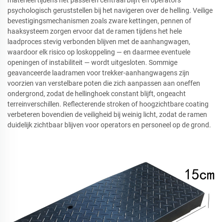
materieel tijdens het passeren centraal blijft en operators
psychologisch geruststellen bij het navigeren over de helling. Veilige
bevestigingsmechanismen zoals zware kettingen, pennen of
haaksysteem zorgen ervoor dat de ramen tijdens het hele
laadproces stevig verbonden blijven met de aanhangwagen,
waardoor elk risico op loskoppeling — en daarmee eventuele
openingen of instabiliteit — wordt uitgesloten. Sommige
geavanceerde laadramen voor trekker-aanhangwagens zijn
voorzien van verstelbare poten die zich aanpassen aan oneffen
ondergrond, zodat de hellinghoek constant blijft, ongeacht
terreinverschillen. Reflecterende stroken of hoogzichtbare coating
verbeteren bovendien de veiligheid bij weinig licht, zodat de ramen
duidelijk zichtbaar blijven voor operators en personeel op de grond.