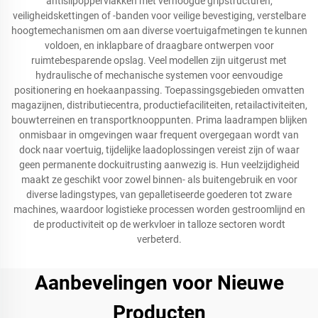
antislipoppervlakken met verhoogde gripstructuren,
veiligheidskettingen of -banden voor veilige bevestiging, verstelbare
hoogtemechanismen om aan diverse voertuigafmetingen te kunnen
voldoen, en inklapbare of draagbare ontwerpen voor
ruimtebesparende opslag. Veel modellen zijn uitgerust met
hydraulische of mechanische systemen voor eenvoudige
positionering en hoekaanpassing. Toepassingsgebieden omvatten
magazijnen, distributiecentra, productiefaciliteiten, retailactiviteiten,
bouwterreinen en transportknooppunten. Prima laadrampen blijken
onmisbaar in omgevingen waar frequent overgegaan wordt van
dock naar voertuig, tijdelijke laadoplossingen vereist zijn of waar
geen permanente dockuitrusting aanwezig is. Hun veelzijdigheid
maakt ze geschikt voor zowel binnen- als buitengebruik en voor
diverse ladingstypes, van gepalletiseerde goederen tot zware
machines, waardoor logistieke processen worden gestroomlijnd en
de productiviteit op de werkvloer in talloze sectoren wordt
verbeterd.
Aanbevelingen voor Nieuwe
Producten