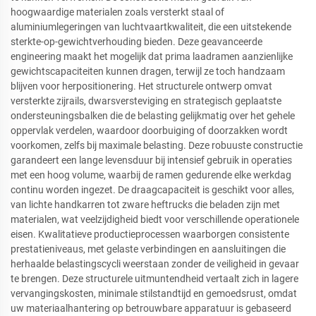
hoogwaardige materialen zoals versterkt staal of
aluminiumlegeringen van luchtvaartkwaliteit, die een uitstekende
sterkte-op-gewichtverhouding bieden. Deze geavanceerde
engineering maakt het mogelijk dat prima laadramen aanzienlijke
gewichtscapaciteiten kunnen dragen, terwijl ze toch handzaam
blijven voor herpositionering. Het structurele ontwerp omvat
versterkte zijrails, dwarsversteviging en strategisch geplaatste
ondersteuningsbalken die de belasting gelijkmatig over het gehele
oppervlak verdelen, waardoor doorbuiging of doorzakken wordt
voorkomen, zelfs bij maximale belasting. Deze robuuste constructie
garandeert een lange levensduur bij intensief gebruik in operaties
met een hoog volume, waarbij de ramen gedurende elke werkdag
continu worden ingezet. De draagcapaciteit is geschikt voor alles,
van lichte handkarren tot zware heftrucks die beladen zijn met
materialen, wat veelzijdigheid biedt voor verschillende operationele
eisen. Kwalitatieve productieprocessen waarborgen consistente
prestatieniveaus, met gelaste verbindingen en aansluitingen die
herhaalde belastingscycli weerstaan zonder de veiligheid in gevaar
te brengen. Deze structurele uitmuntendheid vertaalt zich in lagere
vervangingskosten, minimale stilstandtijd en gemoedsrust, omdat
uw materiaalhantering op betrouwbare apparatuur is gebaseerd