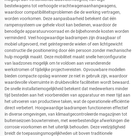
bestelwagens tot verhoogde vrachtwagenaanhangwagens,
waardoor compatibiliteitsproblemen die de werking vertragen,
worden voorkomen. Deze aanpasbaarheid betekent dat één
rampensysteem uw gehele vloot kan bedienen, waardoor de
benodigde apparatuurvoorraad en de bijbehorende kosten worden
verminderd. Veel hoogwaardige laadrampen zijn draagbaar of
mobiel uitgevoerd, met geïntegreerde wielen of een lichtgewicht
constructie die positionering door één persoon zonder mechanische
hulp mogelijk maakt. Deze mobiliteit maakt snelle herconfiguratie
van laadzones mogelijk om te voldoen aan veranderende
werkstromen of tijdelijke projectvereisten. Opvouwbare modellen
bieden compacte opslag wanneer ze niet in gebruik zijn, waardoor
waardevolle vloerruimte in drukbevolkte faciliteiten wordt bewaard.
De snelle installatiemogelijkheid betekent dat medewerkers minder
tijd besteden aan het voorbereiden van apparatuur en meer tijd aan
het uitvoeren van productieve taken, wat de operationele efficiëntie
direct verbetert. Hoogwaardige laadrampen functioneren effectief
in diverse omgevingen, van klimaatgecontroleerde magazijnen tot
buitenseizoen bouwterreinen, met weerbestendige afwerkingen die
corrosie voorkomen en het uiterlijk behouden. Deze veelzijdigheid
breidt de toepassingsmogelijkheden uit boven traditionele