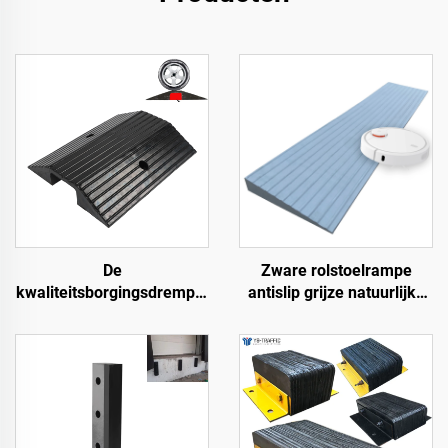
De
Zware rolstoelrampe
kwaliteitsborgingsdrempel
antislip grijze natuurlijke
hellingen rolstoeloprijplaat
rubber krachtrampe voor
langs de weg
deur