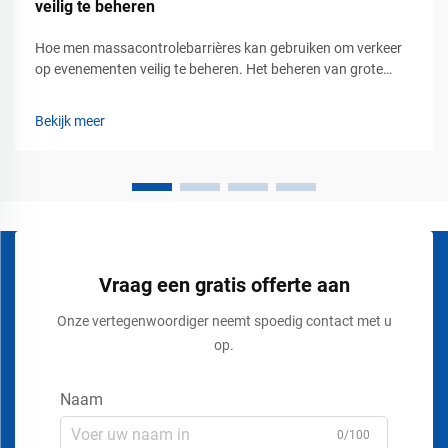
veilig te beheren
Hoe men massacontrolebarrières kan gebruiken om verkeer
op evenementen veilig te beheren. Het beheren van grote
groepen mensen tijdens concerten, tentoonstellingen,
beurzen, stadionevenementen, luchthavens, winkelcentra en
Bekijk meer
openbare bijeenkomsten vereist meer dan alleen het plaatsen
van borden of touwen...
Vraag een gratis offerte aan
Onze vertegenwoordiger neemt spoedig contact met u
op.
Naam
0/100