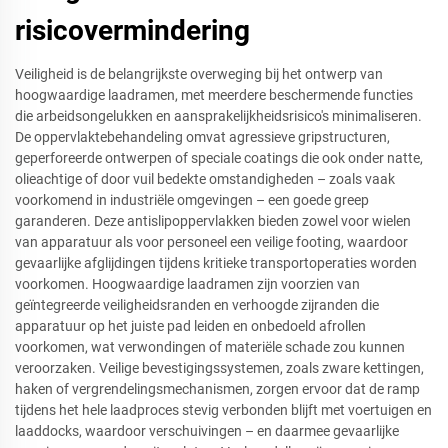
risicovermindering
Veiligheid is de belangrijkste overweging bij het ontwerp van
hoogwaardige laadramen, met meerdere beschermende functies
die arbeidsongelukken en aansprakelijkheidsrisico's minimaliseren.
De oppervlaktebehandeling omvat agressieve gripstructuren,
geperforeerde ontwerpen of speciale coatings die ook onder natte,
olieachtige of door vuil bedekte omstandigheden – zoals vaak
voorkomend in industriële omgevingen – een goede greep
garanderen. Deze antislipoppervlakken bieden zowel voor wielen
van apparatuur als voor personeel een veilige footing, waardoor
gevaarlijke afglijdingen tijdens kritieke transportoperaties worden
voorkomen. Hoogwaardige laadramen zijn voorzien van
geïntegreerde veiligheidsranden en verhoogde zijranden die
apparatuur op het juiste pad leiden en onbedoeld afrollen
voorkomen, wat verwondingen of materiële schade zou kunnen
veroorzaken. Veilige bevestigingssystemen, zoals zware kettingen,
haken of vergrendelingsmechanismen, zorgen ervoor dat de ramp
tijdens het hele laadproces stevig verbonden blijft met voertuigen en
laaddocks, waardoor verschuivingen – en daarmee gevaarlijke