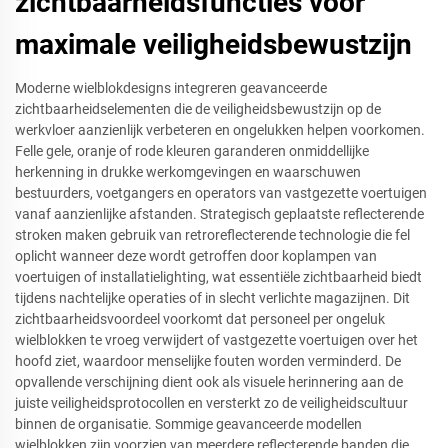
zichtbaarheidsfuncties voor
maximale veiligheidsbewustzijn
Moderne wielblokdesigns integreren geavanceerde
zichtbaarheidselementen die de veiligheidsbewustzijn op de
werkvloer aanzienlijk verbeteren en ongelukken helpen voorkomen.
Felle gele, oranje of rode kleuren garanderen onmiddellijke
herkenning in drukke werkomgevingen en waarschuwen
bestuurders, voetgangers en operators van vastgezette voertuigen
vanaf aanzienlijke afstanden. Strategisch geplaatste reflecterende
stroken maken gebruik van retroreflecterende technologie die fel
oplicht wanneer deze wordt getroffen door koplampen van
voertuigen of installatielighting, wat essentiële zichtbaarheid biedt
tijdens nachtelijke operaties of in slecht verlichte magazijnen. Dit
zichtbaarheidsvoordeel voorkomt dat personeel per ongeluk
wielblokken te vroeg verwijdert of vastgezette voertuigen over het
hoofd ziet, waardoor menselijke fouten worden verminderd. De
opvallende verschijning dient ook als visuele herinnering aan de
juiste veiligheidsprotocollen en versterkt zo de veiligheidscultuur
binnen de organisatie. Sommige geavanceerde modellen
wielblokken zijn voorzien van meerdere reflecterende banden die