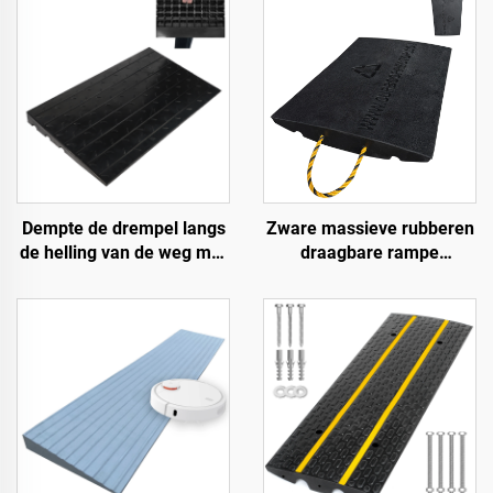
Dempte de drempel langs
Zware massieve rubberen
de helling van de weg met
draagbare rampe
gebruik van
Premium helling
snelheidsbumps van
toegangsweg product voor
rubberen basismateriaal
betere toegang tot wegen
trapmatten