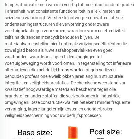
temperatuurextremen van min veertig tot meer dan honderd graden
Fahrenheit, wat consistente functionaliteit in alle klimaten en
seizoenen waarborgt. Versterkte ontwerpen omvatten interne
ondersteuningsstructuren die vervorming onder zware
voertuigbelastingen voorkomen, waardoor vorm en effectiviteit
zelfs na duizenden inzetcycli behouden blijven. De
materiaalsamenstelling biedt optimale wrijvingscoëfficiënten die
zowel glad beton als ruwe asfaltoppervlakken even goed
vasthouden, waardoor slippen tijdens pogingen tot
voertuigbeweging wordt voorkomen. In tegenstelling tot inferieure
alternatieven die met de tijd broos worden of grip verliezen,
behouden professionele wielblokken jarenlang hun structurele
integriteit en veiligheidsprestaties. De chemische weerstand van
kwalitatief hoogwaardige materialen beschermt tegen olie,
brandstof en andere stoffen die veelvoorkomen in industriële
omgevingen. Deze constructiekwaliteit betekent minder frequente
vervanging, lagere langetermijnkosten en ononderbroken
veiligheidsbescherming voor uw bedrijfsprocessen.