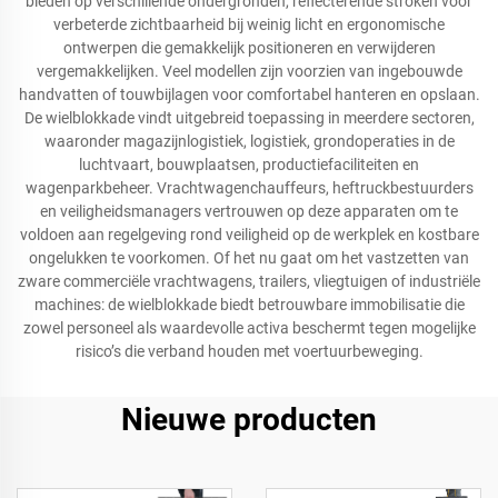
bieden op verschillende ondergronden, reflecterende stroken voor
verbeterde zichtbaarheid bij weinig licht en ergonomische
ontwerpen die gemakkelijk positioneren en verwijderen
vergemakkelijken. Veel modellen zijn voorzien van ingebouwde
handvatten of touwbijlagen voor comfortabel hanteren en opslaan.
De wielblokkade vindt uitgebreid toepassing in meerdere sectoren,
waaronder magazijnlogistiek, logistiek, grondoperaties in de
luchtvaart, bouwplaatsen, productiefaciliteiten en
wagenparkbeheer. Vrachtwagenchauffeurs, heftruckbestuurders
en veiligheidsmanagers vertrouwen op deze apparaten om te
voldoen aan regelgeving rond veiligheid op de werkplek en kostbare
ongelukken te voorkomen. Of het nu gaat om het vastzetten van
zware commerciële vrachtwagens, trailers, vliegtuigen of industriële
machines: de wielblokkade biedt betrouwbare immobilisatie die
zowel personeel als waardevolle activa beschermt tegen mogelijke
risico’s die verband houden met voertuurbeweging.
Nieuwe producten