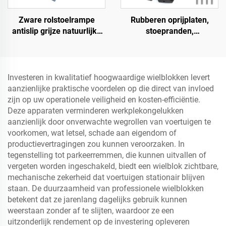
Zware rolstoelrampe
Rubberen oprijplaten,
antislip grijze natuurlijke
stoepranden,
rubber krachtrampe voor
drempelrampen voor
deur
laadperrons, motorfietsen
en rolstoelen
Investeren in kwalitatief hoogwaardige wielblokken levert
aanzienlijke praktische voordelen op die direct van invloed
zijn op uw operationele veiligheid en kosten-efficiëntie.
Deze apparaten verminderen werkplekongelukken
aanzienlijk door onverwachte wegrollen van voertuigen te
voorkomen, wat letsel, schade aan eigendom of
productievertragingen zou kunnen veroorzaken. In
tegenstelling tot parkeerremmen, die kunnen uitvallen of
vergeten worden ingeschakeld, biedt een wielblok zichtbare,
mechanische zekerheid dat voertuigen stationair blijven
staan. De duurzaamheid van professionele wielblokken
betekent dat ze jarenlang dagelijks gebruik kunnen
weerstaan zonder af te slijten, waardoor ze een
uitzonderlijk rendement op de investering opleveren