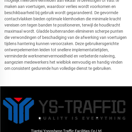
mogelijk meerdere eenheden aan elkaar te bevestigen of vast te
maken aan voertuigen, waardoor verlies wordt voorkomen en
beschikbaarheid bij gebruik wordt gegarandeerd. De gevormde
contactvlakken bieden optimale klemhoeken die minimale kracht
vereisen om tegen banden te positioneren, terwijl de houdkracht
maximaal wordt. Gladde buitenranden elimineren scherpe punten
die verwondingen of beschadiging van de afwerking van voertuigen
tijdens hantering kunnen veroorzaken. Deze gebruikersgerichte
ontwerpelementen leiden tot snellere implementatietijden,
verminderde werknemervermoeidheid en verbeterde naleving,
aangezien medewerkers het wielblok eenvoudig en handig vinden
om consistent gedurende hun volledige dienst te gebruiken.
Tiantai Yongsheng Traffic Facilities Co,Ltd