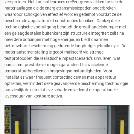
verspreiden. Het laminatieproces creëert grensvlakken tussen de
materiaallagen die de energietransmissiepaden onderbreken,
waardoor schokgolven effectief worden gedempt voordat ze de
beschermde apparatuur of constructies bereiken. Dankzij deze
technologische vooruitgang behoudt de groothandelsbumper met
een gelaagde stalen buitenkant zijn structurele integriteit zelfs na
meerdere botsingen met hoge energie, en biedt daarmee
betrouwbare bescherming gedurende langdurige gebruikscycli. De
materiaalsamenstelling is geoptimaliseerd via strenge
testprotocollen die realistische impactscenario’s simuleren, wat
consistent prestatievermogen garandeert bij wisselende
temperatuurbereiken en omgevingsomstandigheden. Voor
installaties waar frequent contactincidenten met apparatuur
optreden, vermindert deze geavanceerde beschermingstechnologie
aanzienlijk de cumulatieve schade en verlengt de operationele
levensduur van kostbare activa.