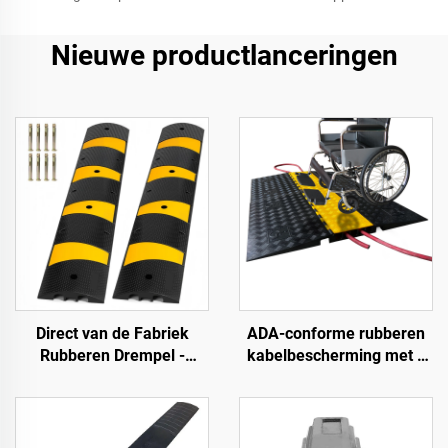
Nieuwe productlanceringen
Direct van de Fabriek
ADA-conforme rubberen
Rubberen Drempel -
kabelbescherming met 5
183SB02
kanalen,
rolstoeltoegankelijke
oprijplaat voor binnen- en
buitengebruik bij