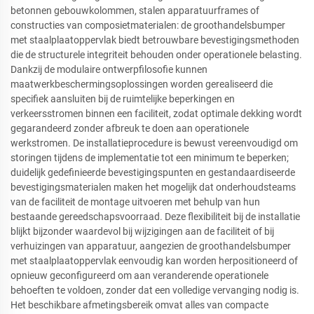
betonnen gebouwkolommen, stalen apparatuurframes of
constructies van composietmaterialen: de groothandelsbumper
met staalplaatoppervlak biedt betrouwbare bevestigingsmethoden
die de structurele integriteit behouden onder operationele belasting.
Dankzij de modulaire ontwerpfilosofie kunnen
maatwerkbeschermingsoplossingen worden gerealiseerd die
specifiek aansluiten bij de ruimtelijke beperkingen en
verkeersstromen binnen een faciliteit, zodat optimale dekking wordt
gegarandeerd zonder afbreuk te doen aan operationele
werkstromen. De installatieprocedure is bewust vereenvoudigd om
storingen tijdens de implementatie tot een minimum te beperken;
duidelijk gedefinieerde bevestigingspunten en gestandaardiseerde
bevestigingsmaterialen maken het mogelijk dat onderhoudsteams
van de faciliteit de montage uitvoeren met behulp van hun
bestaande gereedschapsvoorraad. Deze flexibiliteit bij de installatie
blijkt bijzonder waardevol bij wijzigingen aan de faciliteit of bij
verhuizingen van apparatuur, aangezien de groothandelsbumper
met staalplaatoppervlak eenvoudig kan worden herpositioneerd of
opnieuw geconfigureerd om aan veranderende operationele
behoeften te voldoen, zonder dat een volledige vervanging nodig is.
Het beschikbare afmetingsbereik omvat alles van compacte