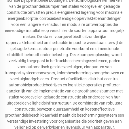
schade bij operationele botsingen. De technologische kenmerken
van de groothandelsbumper met stalen voorgevel en gelaagde
constructie omvatten precisie-engineered lagering voor maximale
energieabsorptie, corrosiebestendige oppervlaktebehandelingen
voor een langere levensduur en modulaire ontwerpopties die
eenvoudige installatie op verschillende soorten apparatuur mogelijk
maken. De stalen voorgevel biedt uitzonderlijke
oppervlaktehardheid om herhaalde impact te weerstaan, terwijl de
gelaagde kernstructuur penetratie voorkomt en dimensionale
stabiliteit behoudt onder belasting. Deze bumperoplossing wordt
veelvuldig toegepast in heftruckbeschermingssystemen, paden
voor automatisch geleide voertuigen, eindpunten van
transportsysteemconveyors, kolombescherming voor gebouwen en
voertuiglaadgebieden. Productiefaciliteiten, distributiecentra,
automobielproductiebedrijven en logistieke operaties profiteren
aanzienlijk van de implementatie van de groothandelsbumper met
stalen voorgevel en gelaagde constructie als onderdeel van hun
uitgebreide veiligheidsinfrastructuur. De combinatie van robuuste
constructie, bewezen duurzaamheid en kosteneffectieve
groothandelsbeschikbaarheid maakt dit beschermingssysteem een
verstandige investering voor organisaties die prioriteit geven aan
veiligheid op de werkvloer en levensduur van apparatuur.