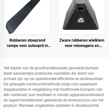
evenementen
Rubberen stoeprand
Zware rubberen wielklem
rampe voor autooprit in
voor reiswagens en
1,2 meter secties voor
vrachtwagens met
afgeronde stoepranden
ogenbouten en uitgehold
onderste deel Roadway
Product
Het kiezen van de groothandelsstalen gevoerde bumper
biedt aanzienlijke praktische voordelen die direct van
invloed zijn op uw operationele efficiëntie en eindresultaat.
De gelaagde constructiemethode zorgt voor superieure
slagabsorptie in vergelijking met traditionele bumpers van
één materiaal, wat resulteert in minder apparatuurstilstand
en lagere herstelkosten gedurende de levenscyclus van het
product. Wanneer ongelukken optreden in drukbezochte