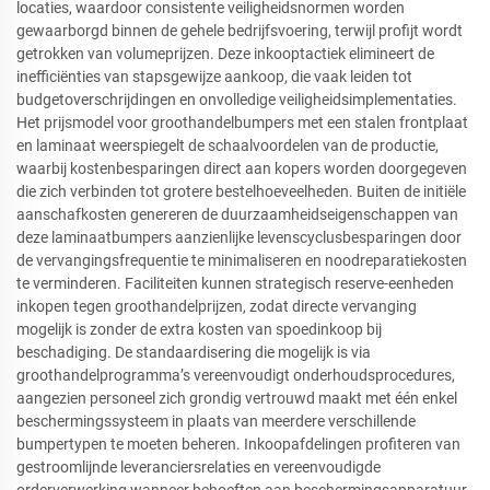
locaties, waardoor consistente veiligheidsnormen worden
gewaarborgd binnen de gehele bedrijfsvoering, terwijl profijt wordt
getrokken van volumeprijzen. Deze inkooptactiek elimineert de
inefficiënties van stapsgewijze aankoop, die vaak leiden tot
budgetoverschrijdingen en onvolledige veiligheidsimplementaties.
Het prijsmodel voor groothandelbumpers met een stalen frontplaat
en laminaat weerspiegelt de schaalvoordelen van de productie,
waarbij kostenbesparingen direct aan kopers worden doorgegeven
die zich verbinden tot grotere bestelhoeveelheden. Buiten de initiële
aanschafkosten genereren de duurzaamheidseigenschappen van
deze laminaatbumpers aanzienlijke levenscyclusbesparingen door
de vervangingsfrequentie te minimaliseren en noodreparatiekosten
te verminderen. Faciliteiten kunnen strategisch reserve-eenheden
inkopen tegen groothandelprijzen, zodat directe vervanging
mogelijk is zonder de extra kosten van spoedinkoop bij
beschadiging. De standaardisering die mogelijk is via
groothandelprogramma’s vereenvoudigt onderhoudsprocedures,
aangezien personeel zich grondig vertrouwd maakt met één enkel
beschermingssysteem in plaats van meerdere verschillende
bumpertypen te moeten beheren. Inkoopafdelingen profiteren van
gestroomlijnde leveranciersrelaties en vereenvoudigde
orderverwerking wanneer behoeften aan beschermingsapparatuur