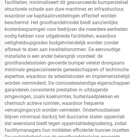
faciliteiten, minimaliseert dit geavanceerde bumperstelsel
structurele schade aan dure machines en infrastructuur,
waardoor uw kapitaalinvesteringen effectief worden
beschermd. Het groothandelmodel biedt aanzienlijke
kostenbesparingen voor bedrijven die meerdere eenheden
nodig hebben voor uitgebreide faciliteiten, waardoor
veiligheidsupgrades budgetvriendelijk worden zonder
afbreuk te doen aan kwaliteitsnormen. De eenvoudige
installatie is een ander belangrijk voordeel: de
groothandelsstalen gevoerde bumper vereist doorgaans
minimale gespecialiseerde gereedschappen of technische
expertise, waardoor de arbeidskosten en implementatietijd
worden verminderd. De corrosiebestendige eigenschappen
garanderen consistente prestaties in uitdagende
omgevingen, zoals koelruimtes, buitenlaadplekken en
chemisch actieve ruimten, waardoor frequente
vervangingscycli worden vermeden. Onderhoudseisen
blijven minimaal dankzij het duurzame stalen oppervlak
dat weerstand biedt tegen oppervlaktedegradering, zodat
facilitymanagers hun middelen efficiënter kunnen inzetten.
De veelzijdigheid van de groothandelsstalen gevoerde