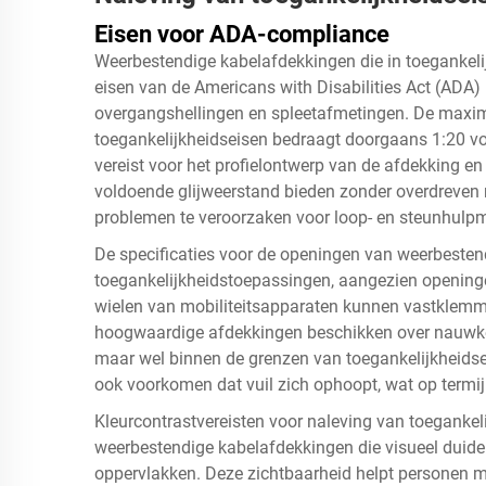
Eisen voor ADA-compliance
Weerbestendige kabelafdekkingen die in toegankelij
eisen van de Americans with Disabilities Act (ADA)
overgangshellingen en spleetafmetingen. De maxim
toegankelijkheidseisen bedraagt doorgaans 1:20 v
vereist voor het profielontwerp van de afdekking en
voldoende glijweerstand bieden zonder overdreven r
problemen te veroorzaken voor loop- en steunhulp
De specificaties voor de openingen van weerbestendi
toegankelijkheidstoepassingen, aangezien openinge
wielen van mobiliteitsapparaten kunnen vastklemmen
hoogwaardige afdekkingen beschikken over nauwkeu
maar wel binnen de grenzen van toegankelijkheidse
ook voorkomen dat vuil zich ophoopt, wat op term
Kleurcontrastvereisten voor naleving van toegankel
weerbestendige kabelafdekkingen die visueel duide
oppervlakken. Deze zichtbaarheid helpt personen m