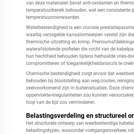
van deze materialen bevat anti-oxidanten en thermi
temperatuurbereik behouden, wat een consistente pre
temperatuurvoorwaarden.
Waterbestendigheid is een cruciale prestatieparam
waarbij verzegelde kanaalontwerpen vereist zijn die
thermische uitzetting en krimp. Premiumafdekkinge
waterafstotende profielen die vocht van de kabel
hun hechtheid behouden tijdens herhaalde vries-doo
compromitteren of toegankelijkheidsrisico’s te creër
Chemische bestendigheid zorgt ervoor dat weerbeste
behouden bij blootstelling aan weg-zouten, reinigi
veelvoorkomend zijn in buitensituaties. Deze chemis
oppervlakte-irregulariteiten zou kunnen veroorzaken
loop van de tijd zou verminderen.
Belastingsverdeling en structureel o
Het structurele ontwerp van weerbestendige kabel
belastingstypen, waaronder voetgangersverkeer, ro