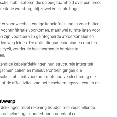
sche stabilisatoren die de buigzaamheid over een breed
statie waarborgt bij zowel vries- als hoge-
eter voor weerbestendige kabelafdekkingen voor buiten,
 vochtinfiltratie voorkomen, maar wel ruimte laten voor
n zijn voorzien van geïntegreerde afvoerkanalen en
paden weg leiden. De afdichtingsmechanismen moeten
icycli, zonder de beschermende barrière te
en.
ndige kabelafdekkingen hun structurele integriteit
ngschemicaliën en milieuverontreinigingen die
che stabiliteit voorkomt materiaalverslechtering die
 of de effectiviteit van het beschermingssysteem in de
ntwerp
afdekkingen moet rekening houden met verschillende
lstoelbelastingen, onderhoudsmateriaal en