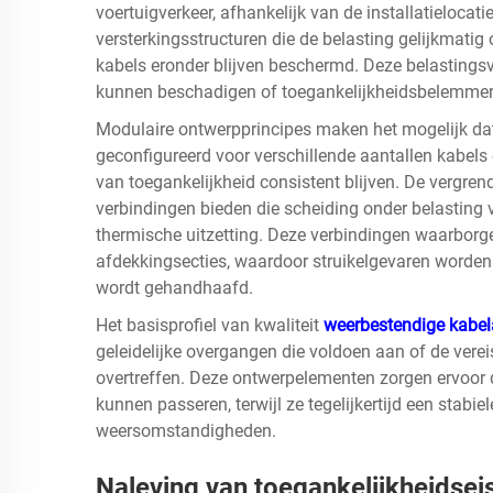
voertuigverkeer, afhankelijk van de installatieloca
versterkingsstructuren die de belasting gelijkmatig 
kabels eronder blijven beschermd. Deze belastings
kunnen beschadigen of toegankelijkheidsbelemme
Modulaire ontwerpprincipes maken het mogelijk d
geconfigureerd voor verschillende aantallen kabels 
van toegankelijkheid consistent blijven. De vergr
verbindingen bieden die scheiding onder belasting v
thermische uitzetting. Deze verbindingen waarbor
afdekkingsecties, waardoor struikelgevaren worden 
wordt gehandhaafd.
Het basisprofiel van kwaliteit
weerbestendige kabe
geleidelijke overgangen die voldoen aan of de verei
overtreffen. Deze ontwerpelementen zorgen ervoor 
kunnen passeren, terwijl ze tegelijkertijd een stabi
weersomstandigheden.
Naleving van toegankelijkheidsei