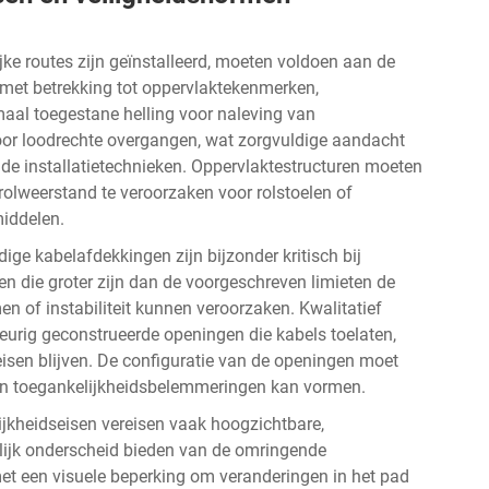
ke routes zijn geïnstalleerd, moeten voldoen aan de
 met betrekking tot oppervlaktekenmerken,
aal toegestane helling voor naleving van
oor loodrechte overgangen, wat zorgvuldige aandacht
 de installatietechnieken. Oppervlaktestructuren moeten
olweerstand te veroorzaken voor rolstoelen of
middelen.
ge kabelafdekkingen zijn bijzonder kritisch bij
n die groter zijn dan de voorgeschreven limieten de
 of instabiliteit kunnen veroorzaken. Kwalitatief
rig geconstrueerde openingen die kabels toelaten,
isen blijven. De configuratie van de openingen moet
ijn toegankelijkheidsbelemmeringen kan vormen.
ijkheidseisen vereisen vaak hoogzichtbare,
lijk onderscheid bieden van de omringende
et een visuele beperking om veranderingen in het pad