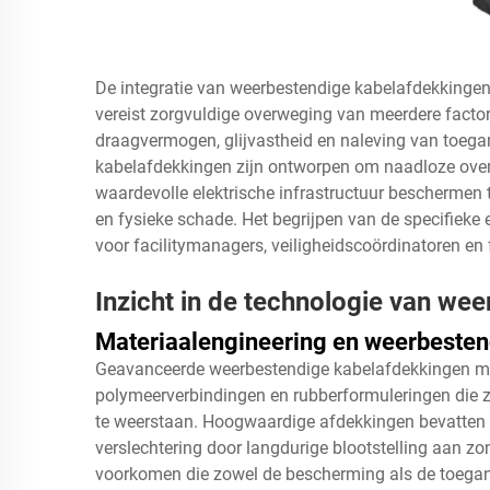
De integratie van weerbestendige kabelafdekkingen
vereist zorgvuldige overweging van meerdere fact
draagvermogen, glijvastheid en naleving van toeg
kabelafdekkingen zijn ontworpen om naadloze overg
waardevolle elektrische infrastructuur beschermen
en fysieke schade. Het begrijpen van de specifieke
voor facilitymanagers, veiligheidscoördinatoren en
Inzicht in de technologie van we
Materiaalengineering en weerbesten
Geavanceerde weerbestendige kabelafdekkingen ma
polymeerverbindingen en rubberformuleringen di
te weerstaan. Hoogwaardige afdekkingen bevatten U
verslechtering door langdurige blootstelling aan z
voorkomen die zowel de bescherming als de toegan