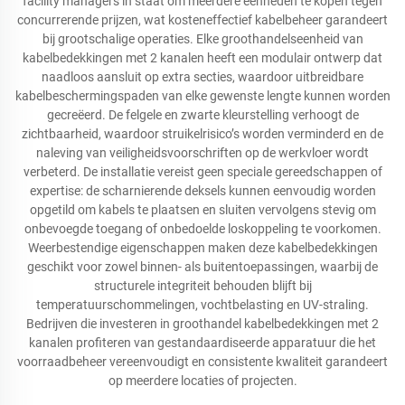
facility managers in staat om meerdere eenheden te kopen tegen
concurrerende prijzen, wat kosteneffectief kabelbeheer garandeert
bij grootschalige operaties. Elke groothandelseenheid van
kabelbedekkingen met 2 kanalen heeft een modulair ontwerp dat
naadloos aansluit op extra secties, waardoor uitbreidbare
kabelbeschermingspaden van elke gewenste lengte kunnen worden
gecreëerd. De felgele en zwarte kleurstelling verhoogt de
zichtbaarheid, waardoor struikelrisico’s worden verminderd en de
naleving van veiligheidsvoorschriften op de werkvloer wordt
verbeterd. De installatie vereist geen speciale gereedschappen of
expertise: de scharnierende deksels kunnen eenvoudig worden
opgetild om kabels te plaatsen en sluiten vervolgens stevig om
onbevoegde toegang of onbedoelde loskoppeling te voorkomen.
Weerbestendige eigenschappen maken deze kabelbedekkingen
geschikt voor zowel binnen- als buitentoepassingen, waarbij de
structurele integriteit behouden blijft bij
temperatuurschommelingen, vochtbelasting en UV-straling.
Bedrijven die investeren in groothandel kabelbedekkingen met 2
kanalen profiteren van gestandaardiseerde apparatuur die het
voorraadbeheer vereenvoudigt en consistente kwaliteit garandeert
op meerdere locaties of projecten.