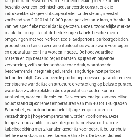
De groothandelsvariant van de kabelbedekking met 2 kanalen
beschikt over een technisch geavanceerde constructie die
indrukwekkende gewichtscapaciteiten ondersteunt, meestal
variërend van 2.000 tot 10.000 pond per vierkante inch, afhankelijk
van het specifieke model dat is gekozen. Deze uitzonderlijke sterkte
maakt het mogelijk dat de bedekkingen kabels beschermen in
omgevingen met veel verkeer, zoals laadperrons, parkeergebieden,
productieruimten en evenementenlocaties waar zware voertuigen
en apparatuur continu worden ingezet. De hoogwaardige
materialen zijn bestand tegen barsten, splijten en blijvende
vervorming, zelfs onder aanhoudende druk, waardoor de
beschermende integriteit gedurende langdurige inzetperioden
behouden blijft. Geavanceerde productieprocessen garanderen een
consistente wanddikte en structurele versterking op belaste punten,
waardoor zwakke plekken die de prestaties zouden kunnen
aantasten, worden uitgesloten. De weerbestendige samenstelling
houdt stand bij extreme temperaturen van min 40 tot 140 graden
Fahrenheit, waardoor broosheid bij lage temperaturen en
verzachting bij hoge temperaturen worden voorkomen. Deze
temperatuurstabiliteit maakt de groothandelsvariant van de
kabelbedekking met 2 kanalen geschikt voor gebruik buitenshuis
het hele jaar door, in uiteenlopende klimaten. De bestendigheid