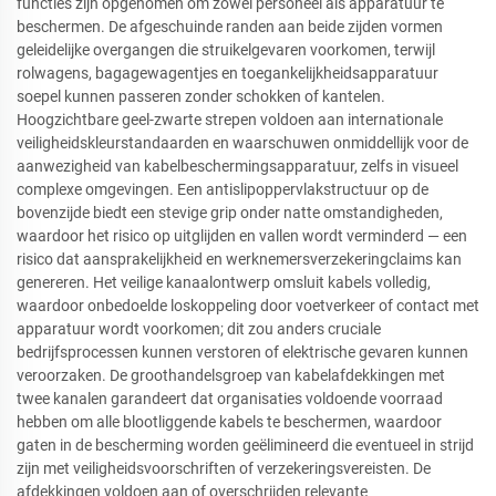
functies zijn opgenomen om zowel personeel als apparatuur te
beschermen. De afgeschuinde randen aan beide zijden vormen
geleidelijke overgangen die struikelgevaren voorkomen, terwijl
rolwagens, bagagewagentjes en toegankelijkheidsapparatuur
soepel kunnen passeren zonder schokken of kantelen.
Hoogzichtbare geel-zwarte strepen voldoen aan internationale
veiligheidskleurstandaarden en waarschuwen onmiddellijk voor de
aanwezigheid van kabelbeschermingsapparatuur, zelfs in visueel
complexe omgevingen. Een antislipoppervlakstructuur op de
bovenzijde biedt een stevige grip onder natte omstandigheden,
waardoor het risico op uitglijden en vallen wordt verminderd — een
risico dat aansprakelijkheid en werknemersverzekeringclaims kan
genereren. Het veilige kanaalontwerp omsluit kabels volledig,
waardoor onbedoelde loskoppeling door voetverkeer of contact met
apparatuur wordt voorkomen; dit zou anders cruciale
bedrijfsprocessen kunnen verstoren of elektrische gevaren kunnen
veroorzaken. De groothandelsgroep van kabelafdekkingen met
twee kanalen garandeert dat organisaties voldoende voorraad
hebben om alle blootliggende kabels te beschermen, waardoor
gaten in de bescherming worden geëlimineerd die eventueel in strijd
zijn met veiligheidsvoorschriften of verzekeringsvereisten. De
afdekkingen voldoen aan of overschrijden relevante