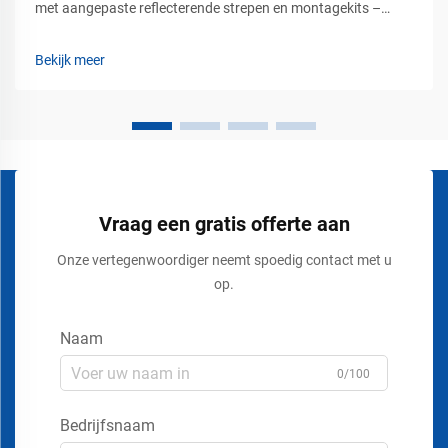
met aangepaste reflecterende strepen en montagekits –
duurzame parkeerveiligheidsoplossingen voor commerciële
verkeersgebieden. Moderne parkeergebieden vereisen meer
Bekijk meer
dan geschilderde lijnen en richtingsborden. Winkelcentra,
bedrijventerreinen, ...
Vraag een gratis offerte aan
Onze vertegenwoordiger neemt spoedig contact met u
op.
Naam
0/100
Bedrijfsnaam