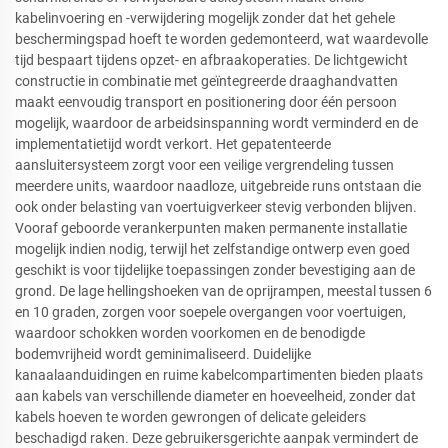
kabelinvoering en -verwijdering mogelijk zonder dat het gehele
beschermingspad hoeft te worden gedemonteerd, wat waardevolle
tijd bespaart tijdens opzet- en afbraakoperaties. De lichtgewicht
constructie in combinatie met geïntegreerde draaghandvatten
maakt eenvoudig transport en positionering door één persoon
mogelijk, waardoor de arbeidsinspanning wordt verminderd en de
implementatietijd wordt verkort. Het gepatenteerde
aansluitersysteem zorgt voor een veilige vergrendeling tussen
meerdere units, waardoor naadloze, uitgebreide runs ontstaan die
ook onder belasting van voertuigverkeer stevig verbonden blijven.
Vooraf geboorde verankerpunten maken permanente installatie
mogelijk indien nodig, terwijl het zelfstandige ontwerp even goed
geschikt is voor tijdelijke toepassingen zonder bevestiging aan de
grond. De lage hellingshoeken van de oprijrampen, meestal tussen 6
en 10 graden, zorgen voor soepele overgangen voor voertuigen,
waardoor schokken worden voorkomen en de benodigde
bodemvrijheid wordt geminimaliseerd. Duidelijke
kanaalaanduidingen en ruime kabelcompartimenten bieden plaats
aan kabels van verschillende diameter en hoeveelheid, zonder dat
kabels hoeven te worden gewrongen of delicate geleiders
beschadigd raken. Deze gebruikersgerichte aanpak vermindert de