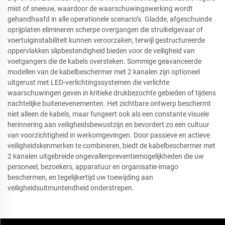
mist of sneeuw, waardoor de waarschuwingswerking wordt
gehandhaafd in alle operationele scenario’s. Gladde, afgeschuinde
oprijplaten elimineren scherpe overgangen die struikelgevaar of
voertuiginstabiliteit kunnen veroorzaken, terwijl gestructureerde
oppervlakken slipbestendigheid bieden voor de veiligheid van
voetgangers die de kabels oversteken. Sommige geavanceerde
modellen van de kabelbeschermer met 2 kanalen zijn optioneel
uitgerust met LED-verlichtingssystemen die verlichte
waarschuwingen geven in kritieke drukbezochte gebieden of tijdens
nachtelijke buitenevenementen. Het zichtbare ontwerp beschermt
niet alleen de kabels, maar fungeert ook als een constante visuele
herinnering aan veiligheidsbewustzijn en bevordert zo een cultuur
van voorzichtigheid in werkomgevingen. Door passieve en actieve
veiligheidskenmerken te combineren, biedt de kabelbeschermer met
2 kanalen uitgebreide ongevallenpreventiemogelijkheden die uw
personeel, bezoekers, apparatuur en organisatie-imago
beschermen, en tegelijkertijd uw toewijding aan
veiligheidsuitmuntendheid onderstrepen.