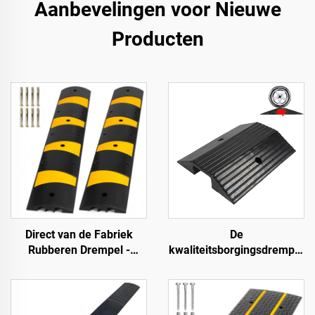
Aanbevelingen voor Nieuwe
Producten
Direct van de Fabriek
De
Rubberen Drempel -
kwaliteitsborgingsdrempel
183SB02
hellingen rolstoeloprijplaat
langs de weg