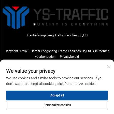
Tiantai Yongsheng Traffic Facilities Co,Ltd
Copyright © 2026 Tiantai Yongsheng Traffic Facilities Co,Ltd. Alle rechten
voorbehouden. --
Privacybeleid
Neem contact met ons op
We value your privacy
Address: Tiantai Yongsheng Traffic Facilities Co,Ltd Adres; No.73 Hongchou
We use cookies and similar tools to provide our services. If you
West Road, Hongchou town, Tiantai county, Taizhou City, Zhejiang Provice,
don't want to accept all cookies, click Personalize cookies.
China Postcode; 317210
Accept all
Tel:
+86-18968682471
E-mailadres:
[email protected]
Personalize cookies