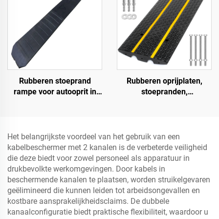
Rubberen stoeprand
Rubberen oprijplaten,
rampe voor autooprit in
stoepranden,
1,2 meter secties voor
drempelrampen voor
afgeronde stoepranden
laadperrons, motorfietsen
en rolstoelen
Het belangrijkste voordeel van het gebruik van een
kabelbeschermer met 2 kanalen is de verbeterde veiligheid
die deze biedt voor zowel personeel als apparatuur in
drukbevolkte werkomgevingen. Door kabels in
beschermende kanalen te plaatsen, worden struikelgevaren
geëlimineerd die kunnen leiden tot arbeidsongevallen en
kostbare aansprakelijkheidsclaims. De dubbele
kanaalconfiguratie biedt praktische flexibiliteit, waardoor u