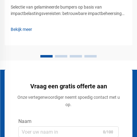
Selectie van gelamineerde bumpers op basis van
impactbelastingsvereisten: betrouwbare impactbeheersing
voor industriële laadfaciliteiten. Industriële laadperrons,
vrachtterminals, logistieke centra, maritieme havens en
Bekijk meer
magazijnoperaties zijn allemaal afhankelijk van duurzame,
robuuste...
Vraag een gratis offerte aan
Onze vertegenwoordiger neemt spoedig contact met u
op.
Naam
0/100