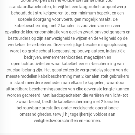
zo ontworpen dat het voldoende ruimte biedt voor
standaardkabelmaten, terwijl het een laagprofiel-rampontwerp
behoudt dat struikelgevaren tot een minimum beperkt en een
soepele doorgang voor voertuigen mogelijk maakt. De
kabelbescherming met 2 kanalen is voorzien van een zeer
opvallende kleurencombinatie van geel en zwart om voetgangers en
bestuurders op zijn aanwezigheid te wijzen en de veiligheid op de
werkvloer te verbeteren. Deze veelzijdige beschermingsoplossing
wordt op grote schaal toegepast op bouwplaatsen, industriële
bedrijven, evenementenlocaties, magazijnen en
openluchtactiviteiten waar kabelbeheer en -bescherming van
cruciaal belang zijn. Het gepatenteerde vergrendelsysteem van de
meeste modellen kabelbescherming met 2 kanalen stelt gebruikers
in staat meerdere eenheden aan elkaar te koppelen, waardoor
uitbreidbare beschermingspaden van elke gewenste lengte kunnen
worden gecreëerd. Met laadcapaciteiten die variëren van licht- tot
zwaar belast, biedt de kabelbescherming met 2 kanalen
betrouwbare prestaties onder veeleisende operationele
omstandigheden, terwijl hij tegelijkertijd voldoet aan
veiligheidsvoorschriften en -normen.