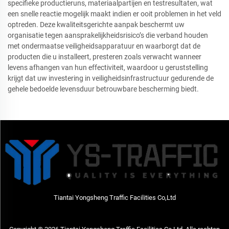
specifieke productieruns, materiaalpartijen en testresultaten, wat
een snelle reactie mogelijk maakt indien er ooit problemen in het veld
optreden. Deze kwaliteitsgerichte aanpak beschermt uw
organisatie tegen aansprakelijkheidsrisico’s die verband houden
met ondermaatse veiligheidsapparatuur en waarborgt dat de
producten die u installeert, presteren zoals verwacht wanneer
levens afhangen van hun effectiviteit, waardoor u geruststelling
krijgt dat uw investering in veiligheidsinfrastructuur gedurende de
gehele bedoelde levensduur betrouwbare bescherming biedt.
Tiantai Yongsheng Traffic Facilities Co,Ltd