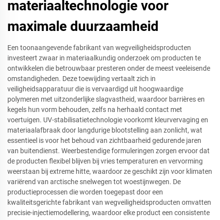
materiaaltechnologie voor
maximale duurzaamheid
Een toonaangevende fabrikant van wegveiligheidsproducten
investeert zwaar in materiaalkundig onderzoek om producten te
ontwikkelen die betrouwbaar presteren onder de meest veeleisende
omstandigheden. Deze toewijding vertaalt zich in
veiligheidsapparatuur die is vervaardigd uit hoogwaardige
polymeren met uitzonderlijke slagvastheid, waardoor barrières en
kegels hun vorm behouden, zelfs na herhaald contact met
voertuigen. UV-stabilisatietechnologie voorkomt kleurvervaging en
materiaalafbraak door langdurige blootstelling aan zonlicht, wat
essentieel is voor het behoud van zichtbaarheid gedurende jaren
van buitendienst. Weerbestendige formuleringen zorgen ervoor dat
de producten flexibel blijven bij vries temperaturen en vervorming
weerstaan bij extreme hitte, waardoor ze geschikt zijn voor klimaten
variërend van arctische snelwegen tot woestijnwegen. De
productieprocessen die worden toegepast door een
kwaliteitsgerichte fabrikant van wegveiligheidsproducten omvatten
precisie-injectiemodellering, waardoor elke product een consistente