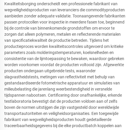
Kwaliteitsborging onderscheidt een professionele fabrikant van
wegveiligheidsproducten van leveranciers die commodityproducten
aanbieden zonder adequate validatie. Toonaangevende fabrikanten
passen protocollen voor inspectie in meerdere fasen toe, beginnend
bij de controle van binnenkomende grondstoffen om ervoor te
zorgen dat alleen polymeren, metalen en reflecterende materialen
van specificatiekwaliteit de productie betreden. Tijdens het
productieproces worden kwaliteitscontroles uitgevoerd om kritieke
parameters zoals molderingstemperaturen, koelsnelheden en
consistentie van de lijmtoepassing te bewaken, waardoor gebreken
worden voorkomen voordat de producten voltooid zijn. Afgewerkte
producten ondergaan uitgebreide tests, waaronder
slagvastheidstests, metingen van reflectiviteit met behulp van
gestandaardiseerde fotometrische apparatuur en simulaties van
milieubelasting die jarenlang weerbestendigheid in versnelde
tijdspannen nabootsen. Certificering door onafhankelijke, erkende
testlaboratoria bevestigt dat de producten voldoen aan of zelfs
boven de normen uitstijgen die zijn vastgesteld door wereldwijde
transportautoriteiten en veiligheidsorganisaties. Een toegewijde
fabrikant van wegveiligheidsproducten houdt gedetailleerde
traceerbaarheidsgegevens bij die elke productbatch koppelen aan