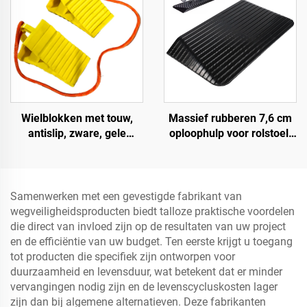
Wielblokken met touw,
Massief rubberen 7,6 cm
antislip, zware, gele
oploophulp voor rolstoel,
wielblokken, lichtgewicht
drempel, deuroploophulp
wielstops voor auto's,
met vleugelranden,
campers, vrachtwagens en
snelheidsbump
camperwagens
Productcategorie
Samenwerken met een gevestigde fabrikant van
wegveiligheidsproducten biedt talloze praktische voordelen
die direct van invloed zijn op de resultaten van uw project
en de efficiëntie van uw budget. Ten eerste krijgt u toegang
tot producten die specifiek zijn ontworpen voor
duurzaamheid en levensduur, wat betekent dat er minder
vervangingen nodig zijn en de levenscycluskosten lager
zijn dan bij algemene alternatieven. Deze fabrikanten