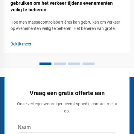
gebruiken om het verkeer tijdens evenementen
veilig te beheren
Hoe men massacontrolebarrières kan gebruiken om verkeer
op evenementen veilig te beheren. Het beheren van grote
groepen mensen tijdens concerten, tentoonstellingen,
beurzen, stadionevenementen, luchthavens, winkelcentra en
Bekijk meer
openbare bijeenkomsten vereist meer dan alleen het plaatsen
van borden of touwen...
Vraag een gratis offerte aan
Onze vertegenwoordiger neemt spoedig contact met u
op.
Naam