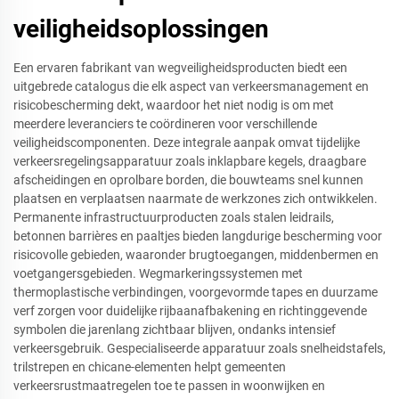
veiligheidsoplossingen
Een ervaren fabrikant van wegveiligheidsproducten biedt een
uitgebrede catalogus die elk aspect van verkeersmanagement en
risicobescherming dekt, waardoor het niet nodig is om met
meerdere leveranciers te coördineren voor verschillende
veiligheidscomponenten. Deze integrale aanpak omvat tijdelijke
verkeersregelingsapparatuur zoals inklapbare kegels, draagbare
afscheidingen en oprolbare borden, die bouwteams snel kunnen
plaatsen en verplaatsen naarmate de werkzones zich ontwikkelen.
Permanente infrastructuurproducten zoals stalen leidrails,
betonnen barrières en paaltjes bieden langdurige bescherming voor
risicovolle gebieden, waaronder brugtoegangen, middenbermen en
voetgangersgebieden. Wegmarkeringssystemen met
thermoplastische verbindingen, voorgevormde tapes en duurzame
verf zorgen voor duidelijke rijbaanafbakening en richtinggevende
symbolen die jarenlang zichtbaar blijven, ondanks intensief
verkeersgebruik. Gespecialiseerde apparatuur zoals snelheidstafels,
trilstrepen en chicane-elementen helpt gemeenten
verkeersrustmaatregelen toe te passen in woonwijken en