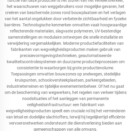
functie van deze producten is het sturen van het verkeersverkeer,
het waarschuwen van weggebruikers voor mogelijke gevaren, het
creëren van beschermde zones rond bouwplaatsen en het verlagen
van het aantal ongelukken door verbeterde zichtbaarheid en fysieke
barrières. Technologische kenmerken omvatten vaak hoogwaardige
reflecterende materialen, slagvaste polymeren, UV-bestendige
samenstellingen en modulaire ontwerpen die snelle installatie en
verwijdering vergemakkelijken. Moderne productiefaciliteiten van
fabrikanten van wegveiligheidsproducten maken gebruik van
precisievormgevingstechnieken, geautomatiseerde
kwaliteitscontrolesystemen en duurzame productieprocessen om
consistentie te waarborgen bij grote productievolume.
Toepassingen omvatten bouwzones op snelwegen, stedelijke
kruispunten, schooloversteekplaatsen, parkeergebieden,
industrieterreinen en tijdelijke evenementenbeheer. Of het nu gaat
om de bescherming van wegwerkers, het regelen van verkeer tijdens
noodsituaties of het aanleggen van permanente
veiligheidsinfrastructuur: een fabrikant van
wegveiligheidsproducten speelt een cruciale rol bij het verminderen
van letsel en dodelijke slachtoffers, terwijl hij tegelijkertijd efficiënte
vervoersnetwerken ondersteunt die dienstverlening bieden aan
gemeenschappen van alle omvang.