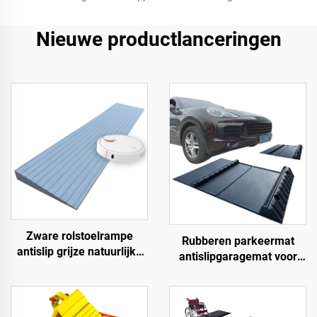
Nieuwe productlanceringen
Zware rolstoelrampe
Rubberen parkeermat
antislip grijze natuurlijke
antislipgaragemat voor
rubber krachtrampe voor
binnen en buiten voor
deur
SUV/vrachtwagens/sportwa