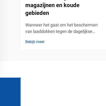
magazijnen en koude
gebieden
Wanneer het gaat om het beschermen
van laaddokken tegen de dagelijkse
impact van vrachtverkeer, zijn
Bekijk meer
gelamineerde rubber dokdemper's
wereldwijd de favoriete oplossing
geworden voor magazijnbeheerders en
logistieke faciliteitsmanagers. Deze
doelgericht ontworpen componenten...