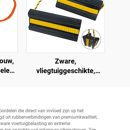
touw,
Zware,
gele
vliegtuiggeschikte,
hoogwaardige,
stops
impactbestendige,
ers,
draagbare rubberen
en
wielblokken voor auto's,
ordelen die direct van invloed zijn op het
digd uit rubberverbindingen van premiumkwaliteit,
s
vliegtuigen,
zware voertuigbelasting en extreme
vrachtwagens,
ten opzichte van inferieure alternatieven. Ten