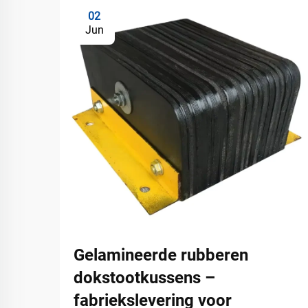
02
Jun
Gelamineerde rubberen
dokstootkussens –
fabriekslevering voor