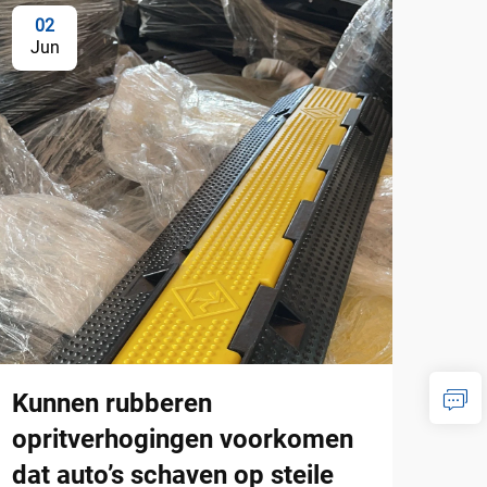
02
0
Jun
Ju
Kunnen rubberen
Hoe
opritverhogingen voorkomen
mod
dat auto’s schaven op steile
toe