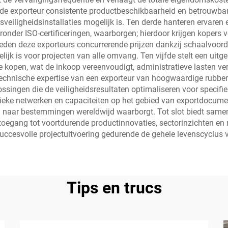
e exporteur consistente productbeschikbaarheid en betrouwbare
veiligheidsinstallaties mogelijk is. Ten derde hanteren ervaren
onder ISO-certificeringen, waarborgen; hierdoor krijgen kopers v
eden deze exporteurs concurrerende prijzen dankzij schaalvoord
elijk is voor projecten van alle omvang. Ten vijfde stelt een uit
te kopen, wat de inkoop vereenvoudigt, administratieve lasten ve
echnische expertise van een exporteur van hoogwaardige rubber 
lossingen die de veiligheidsresultaten optimaliseren voor speci
tieke netwerken en capaciteiten op het gebied van exportdocumen
ng naar bestemmingen wereldwijd waarborgt. Tot slot biedt sa
toegang tot voortdurende productinnovaties, sectorinzichten en 
ccesvolle projectuitvoering gedurende de gehele levenscyclus v
Tips en trucs