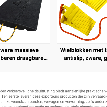
ware massieve
Wielblokken met 
bberen draagbare
antislip, zware, 
e Premium helling
wielblokken,
gangsweg product
lichtgewicht wiel
 betere toegang tot
voor auto's, camp
wegen
vrachtwagens 
r verkeersveiligheidsuitrusting biedt aanzienlijke praktische vo
e. Ten eerste leveren deze exporteurs producten die zijn vervaar
camperwagen
n: ze weerstaan barsten, vervagen en vervorming, zelfs onder 
e vervangingsfrequentie en verlaagt de totale eigendomskosten 