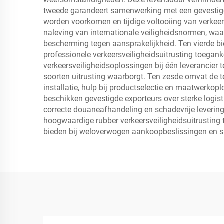
tweede garandeert samenwerking met een gevestigd
worden voorkomen en tijdige voltooiing van verkeers
naleving van internationale veiligheidsnormen, waar
bescherming tegen aansprakelijkheid. Ten vierde bi
professionele verkeersveiligheidsuitrusting toegank
verkeersveiligheidsoplossingen bij één leverancier 
soorten uitrusting waarborgt. Ten zesde omvat de t
installatie, hulp bij productselectie en maatwerkop
beschikken gevestigde exporteurs over sterke logis
correcte douaneafhandeling en schadevrije leveri
hoogwaardige rubber verkeersveiligheidsuitrusting 
bieden bij weloverwogen aankoopbeslissingen en su