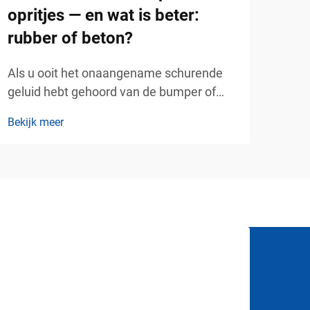
opritjes — en wat is beter:
Wann
rubber of beton?
gebr
mobi
Als u ooit het onaangename schurende
Bekij
woni
geluid hebt gehoord van de bumper of
— he
onderkant van uw auto die over de rand
kiez
Bekijk meer
van uw oprit schuift, kent u de frustratie
een 
al. Steile overgangen van opritjes zijn een
impa
van de meest voorkomende oorzaken
van voertuigschade bij bewoners...