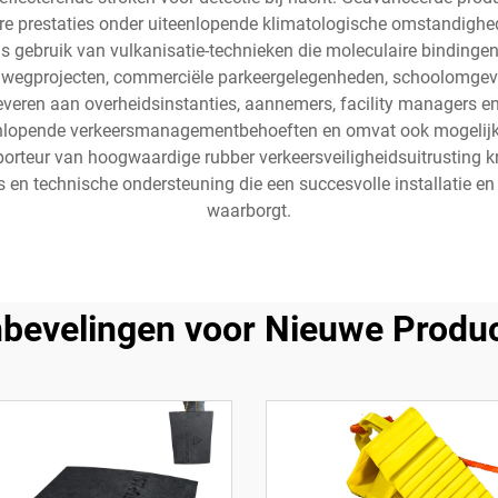
e prestaties onder uiteenlopende klimatologische omstandighe
 gebruik van vulkanisatie-technieken die moleculaire bindingen cr
 wegprojecten, commerciële parkeergelegenheden, schoolomgev
leveren aan overheidsinstanties, aannemers, facility managers en
eenlopende verkeersmanagementbehoeften en omvat ook mogelij
orteur van hoogwaardige rubber verkeersveiligheidsuitrusting kri
 en technische ondersteuning die een succesvolle installatie e
waarborgt.
bevelingen voor Nieuwe Produ