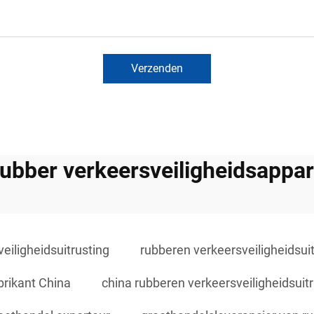
Verzenden
ubber verkeersveiligheidsappar
eiligheidsuitrusting
rubberen verkeersveiligheidsuit
brikant China
china rubberen verkeersveiligheidsuitr