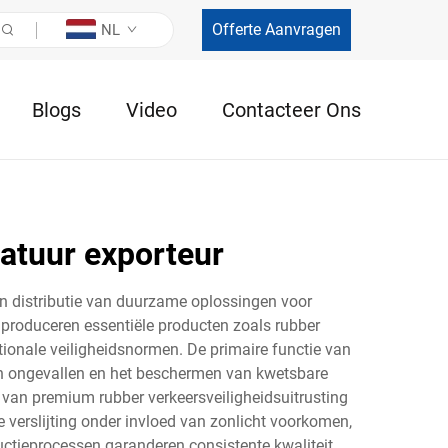
Offerte Aanvragen
NL
Blogs
Video
Contacteer Ons
atuur exporteur
en distributie van duurzame oplossingen voor
 produceren essentiële producten zoals rubber
ionale veiligheidsnormen. De primaire functie van
van ongevallen en het beschermen van kwetsbare
van premium rubber verkeersveiligheidsuitrusting
erslijting onder invloed van zonlicht voorkomen,
uctieprocessen garanderen consistente kwaliteit,