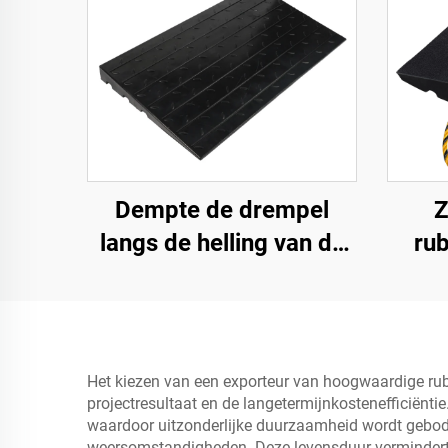
Dempte de drempel
Z
langs de helling van de
ru
weg met gebruik van
ramp
snelheidsbumps van
toe
rubberen basismateriaal
voor
trapmatten
Het kiezen van een exporteur van hoogwaardige rubbe
projectresultaat en de langetermijnkostenefficiënti
waardoor uitzonderlijke duurzaamheid wordt gebode
weersomstandigheden. Deze levensduur vermindert d