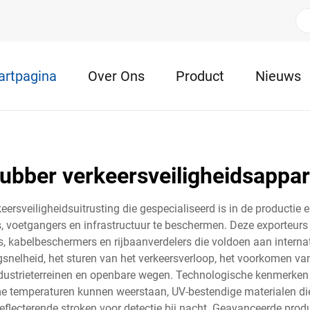
artpagina
Over Ons
Product
Nieuws
ubber verkeersveiligheidsappar
ersveiligheidsuitrusting die gespecialiseerd is in de productie 
, voetgangers en infrastructuur te beschermen. Deze exporteurs
 kabelbeschermers en rijbaanverdelers die voldoen aan internat
igsnelheid, het sturen van het verkeersverloop, het voorkomen 
dustrieterreinen en openbare wegen. Technologische kenmerken 
 temperaturen kunnen weerstaan, UV-bestendige materialen die v
reflecterende stroken voor detectie bij nacht. Geavanceerde prod