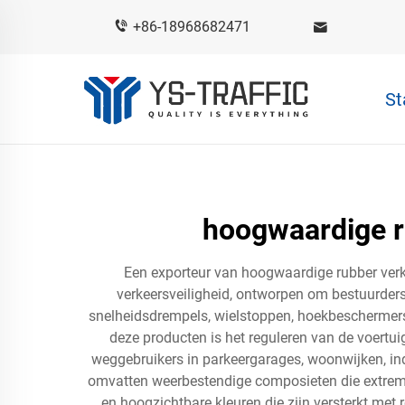
+86-18968682471
St
hoogwaardige r
Een exporteur van hoogwaardige rubber verke
verkeersveiligheid, ontworpen om bestuurders
snelheidsdrempels, wielstoppen, hoekbeschermers,
deze producten is het reguleren van de voertu
weggebruikers in parkeergarages, woonwijken, in
omvatten weerbestendige composieten die extreme
en hoogzichtbare kleuren die zijn versterkt met 