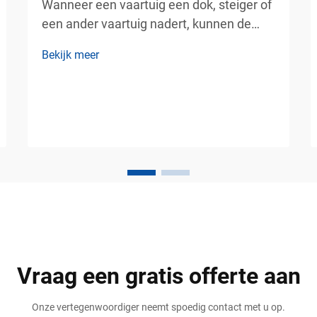
Wanneer een vaartuig een dok, steiger of
een ander vaartuig nadert, kunnen de
hierbij betrokken krachten verrassend
Bekijk meer
groot zijn. Zelfs bij lage snelheden
genereert de massa van een vaartuig
voldoende impuls om ernstige schade
toe te brengen aan zowel de romp als de
afmeerconstructie. Een goed...
Vraag een gratis offerte aan
Onze vertegenwoordiger neemt spoedig contact met u op.