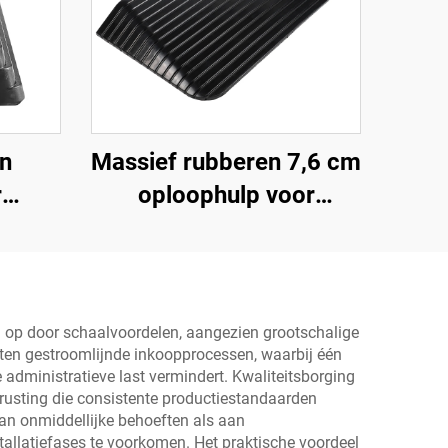
n
Massief rubberen 7,6 cm
r
oploophulp voor
n
rolstoel, drempel,
met
deuroploophulp met
gehold
vleugelranden,
adway
snelheidsbump
n op door schaalvoordelen, aangezien grootschalige
atten gestroomlijnde inkoopprocessen, waarbij één
Productcategorie
 administratieve last vermindert. Kwaliteitsborging
rusting die consistente productiestandaarden
aan onmiddellijke behoeften als aan
tallatiefases te voorkomen. Het praktische voordeel