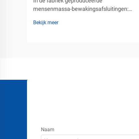
In de fabriek geproduceerde
mensenmassa-bewakingsafsluitingen:
op maat gemaakte kleuren, logo’s en
Bekijk meer
groothandelslevering – professionele
oplossingen voor mensenmassa-beheer
bij commercieel verkeersbeheer.
Moderne openbare locaties vereisen
meer dan tijdelijke hekwerken en
eenvoudige wachtrijen. Luchthavens,
stadions, evenemententerreinen, ...
Naam