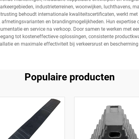
keergebieden, industrieterreinen, woonwijken, luchthavens, ma
trusting behoudt internationale kwaliteitscertificaten, werkt met
afmetingsvarianten en brandingmogelijkheden. Hun expertise om
documentatie en service na verkoop. Door samen te werken met e
oegang tot kosteneffectieve oplossingen, consistente productkwal
tallatie en maximale effectiviteit bij verkeersrust en beschermi
Populaire producten