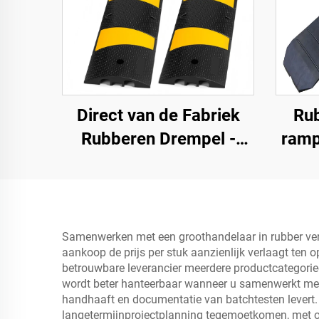
Direct van de Fabriek
Ru
Rubberen Drempel -
ramp
183SB02
1,2 
afge
Samenwerken met een groothandelaar in rubber verk
aankoop de prijs per stuk aanzienlijk verlaagt ten 
betrouwbare leverancier meerdere productcategorieë
wordt beter hanteerbaar wanneer u samenwerkt met 
handhaaft en documentatie van batchtesten levert. 
langetermijnprojectplanning tegemoetkomen, met ond