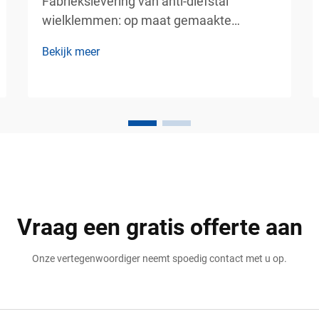
Fabriekslevering van anti-diefstal
wielklemmen: op maat gemaakte
afmetingen, coating en merknaam –
Bekijk meer
betrouwbare
voertuigbeveiligingsoplossingen voor
commercieel parkeerbeheer.
Voertuigdiefstal is een groot zorgpunt
geworden voor parkeerexploitanten,
vastgoedbeheerders, logistieke bedrijven,
...
Vraag een gratis offerte aan
Onze vertegenwoordiger neemt spoedig contact met u op.