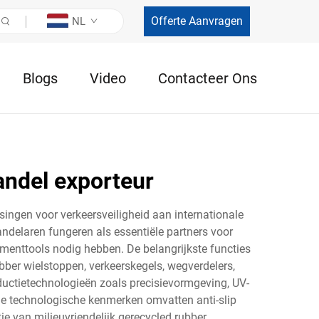
Offerte Aanvragen
NL
Blogs
Video
Contacteer Ons
andel exporteur
ssingen voor verkeersveiligheid aan internationale
ndelaren fungeren als essentiële partners voor
menttools nodig hebben. De belangrijkste functies
bber wielstoppen, verkeerskegels, wegverdelers,
uctietechnologieën zoals precisievormgeving, UV-
e technologische kenmerken omvatten anti-slip
e van milieuvriendelijk gerecycled rubber.