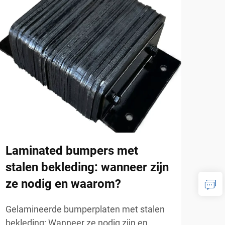
Laminated bumpers met
Kun
stalen bekleding: wanneer zijn
opr
ze nodig en waarom?
dat
opr
Gelamineerde bumperplaten met stalen
rub
bekleding: Wanneer ze nodig zijn en