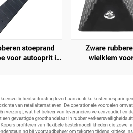
bberen stoeprand
Zware rubbere
e voor autooprit in
wielklem voo
meter secties voor
reiswagens e
ronde stoepranden
vrachtwagens 
ogenbouten en uit
onderste deel Ro
eersveiligheidsuitrusting levert aanzienlijke kostenbesparinge
opzichte van retailalternatieven. De operationele voordelen omv
Product
n verzorgt, wat het beheer van leveranciers vereenvoudigt en de
een gevestigde groothandelaar in rubber verkeersveiligheidsuit
Kopers profiteren van flexibele bestelmogelijkheden die zowel 
ersteuning bij voorraadbeheer om tekorten tijdens kritieke ins