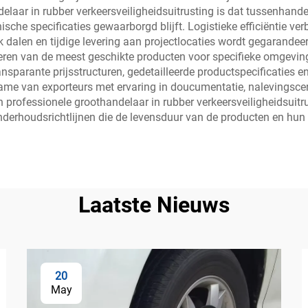
ar in rubber verkeersveiligheidsuitrusting is dat tussenhandels
sche specificaties gewaarborgd blijft. Logistieke efficiëntie ve
dalen en tijdige levering aan projectlocaties wordt gegarandeer
cteren van de meest geschikte producten voor specifieke omgevi
nsparante prijsstructuren, gedetailleerde productspecificaties e
ame van exporteurs met ervaring in doucumentatie, nalevingscert
n professionele groothandelaar in rubber verkeersveiligheidsuitr
derhoudsrichtlijnen die de levensduur van de producten en hun ve
Laatste Nieuws
20
May