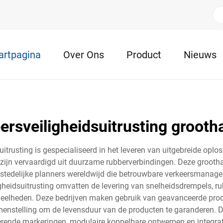
artpagina
Over Ons
Product
Nieuws
ersveiligheidsuitrusting grooth
itrusting is gespecialiseerd in het leveren van uitgebreide oplo
ijn vervaardigd uit duurzame rubberverbindingen. Deze grootha
n stedelijke planners wereldwijd die betrouwbare verkeersmanage
gheidsuitrusting omvatten de levering van snelheidsdrempels, ru
eelheden. Deze bedrijven maken gebruik van geavanceerde prod
enstelling om de levensduur van de producten te garanderen. D
erende markeringen, modulaire koppelbare ontwerpen en integrati