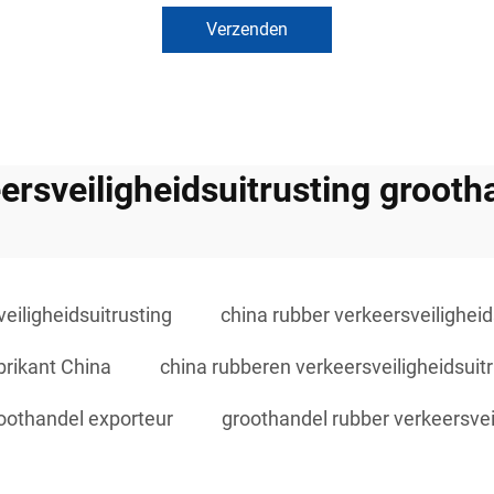
Verzenden
ersveiligheidsuitrusting grooth
eiligheidsuitrusting
china rubber verkeersveilighei
brikant China
china rubberen verkeersveiligheidsuitr
roothandel exporteur
groothandel rubber verkeersvei