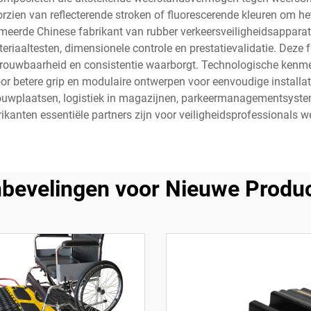
zien van reflecterende stroken of fluorescerende kleuren om het
erde Chinese fabrikant van rubber verkeersveiligheidsapparatu
riaaltesten, dimensionele controle en prestatievalidatie. Deze 
ouwbaarheid en consistentie waarborgt. Technologische kenmer
voor betere grip en modulaire ontwerpen voor eenvoudige instal
uwplaatsen, logistiek in magazijnen, parkeermanagementsystem
ikanten essentiële partners zijn voor veiligheidsprofessionals w
bevelingen voor Nieuwe Produ