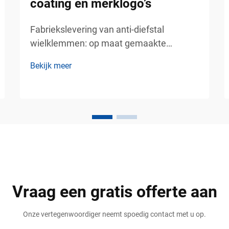
coating en merklogo’s
Fabriekslevering van anti-diefstal
wielklemmen: op maat gemaakte
afmetingen, coating en merknaam –
Bekijk meer
betrouwbare
voertuigbeveiligingsoplossingen voor
commercieel parkeerbeheer.
Voertuigdiefstal is een groot zorgpunt
geworden voor parkeerexploitanten,
vastgoedbeheerders, logistieke bedrijven,
...
Vraag een gratis offerte aan
Onze vertegenwoordiger neemt spoedig contact met u op.