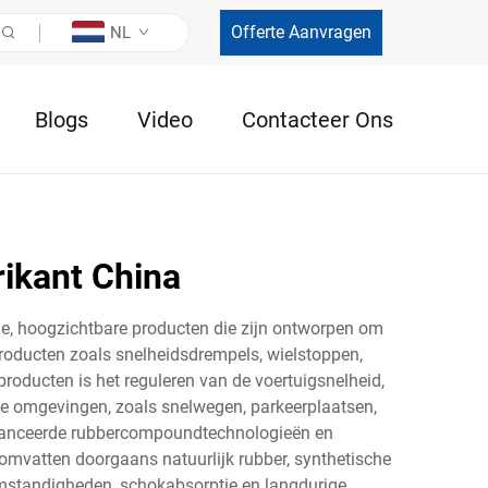
Offerte Aanvragen
NL
Blogs
Video
Contacteer Ons
rikant China
me, hoogzichtbare producten die zijn ontworpen om
producten zoals snelheidsdrempels, wielstoppen,
oducten is het reguleren van de voertuigsnelheid,
se omgevingen, zoals snelwegen, parkeerplaatsen,
eavanceerde rubbercompoundtechnologieën en
omvatten doorgaans natuurlijk rubber, synthetische
mstandigheden, schokabsorptie en langdurige