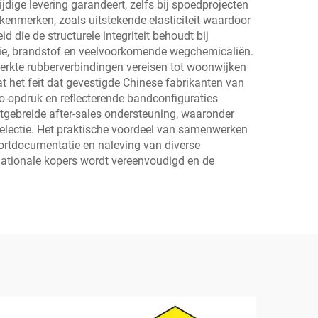
dige levering garandeert, zelfs bij spoedprojecten
kenmerken, zoals uitstekende elasticiteit waardoor
die de structurele integriteit behoudt bij
lie, brandstof en veelvoorkomende wegchemicaliën.
sterkte rubberverbindingen vereisen tot woonwijken
 het feit dat gevestigde Chinese fabrikanten van
o-opdruk en reflecterende bandconfiguraties
itgebreide after-sales ondersteuning, waaronder
electie. Het praktische voordeel van samenwerken
portdocumentatie en naleving van diverse
nationale kopers wordt vereenvoudigd en de