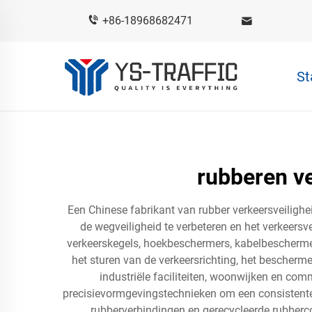
+86-18968682471
St
rubberen ve
Een Chinese fabrikant van rubber verkeersveiligh
de wegveiligheid te verbeteren en het verkeers
verkeerskegels, hoekbeschermers, kabelbeschermer
het sturen van de verkeersrichting, het bescher
industriële faciliteiten, woonwijken en c
precisievormgevingstechnieken om een consistente 
rubberverbindingen en gerecycleerde rubber