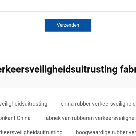
Verzenden
rkeersveiligheidsuitrusting fab
eiligheidsuitrusting
china rubber verkeersveilighei
brikant China
fabriek van rubberen verkeersveilighei
keersveiligheidsuitrusting
hoogwaardige rubber ver