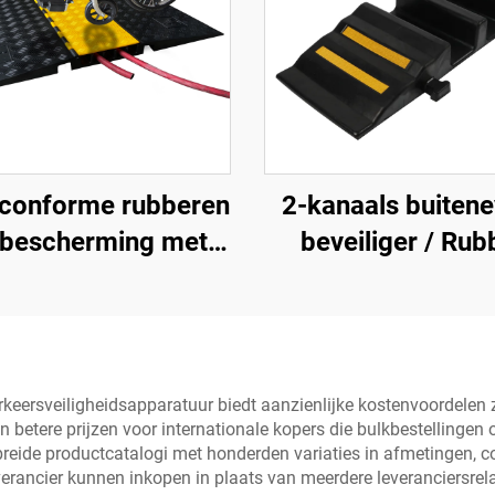
conforme rubberen
2-kanaals buitene
lbescherming met 5
beveiliger / Rub
kanalen,
kabelbeveilige
stoeltoegankelijke
kabelrampe
jplaat voor binnen-
buitengebruik bij
rkeersveiligheidsapparatuur biedt aanzienlijke kostenvoordelen 
evenementen
in betere prijzen voor internationale kopers die bulkbestellinge
reide productcatalogi met honderden variaties in afmetingen, co
verancier kunnen inkopen in plaats van meerdere leveranciersrel