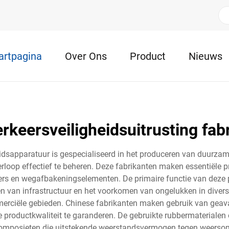
artpagina
Over Ons
Product
Nieuws
rkeersveiligheidsuitrusting fab
eidsapparatuur is gespecialiseerd in het produceren van duurza
verloop effectief te beheren. Deze fabrikanten maken essentiële 
s en wegafbakeningselementen. De primaire functie van deze pr
men van infrastructuur en het voorkomen van ongelukken in diver
ommerciële gebieden. Chinese fabrikanten maken gebruik van g
productkwaliteit te garanderen. De gebruikte rubbermaterialen 
composieten die uitstekende weerstandsvermogen tegen weerso