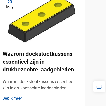
20
0
May
Ju
Waarom dockstootkussens
essentieel zijn in
drukbezochte laadgebieden
Waarom dockstootkussens essentieel
Gel
zijn in drukbezochte laadgebieden:
dok
betrouwbare impactbescherming voor
Bekijk meer
fab
drukbezochte docklaadoperaties.