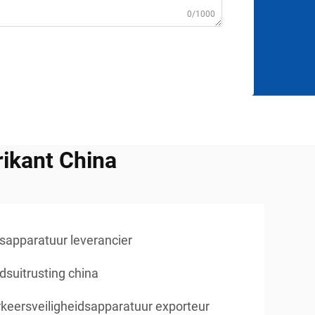
0/1000
rikant China
dsapparatuur leverancier
dsuitrusting china
keersveiligheidsapparatuur exporteur