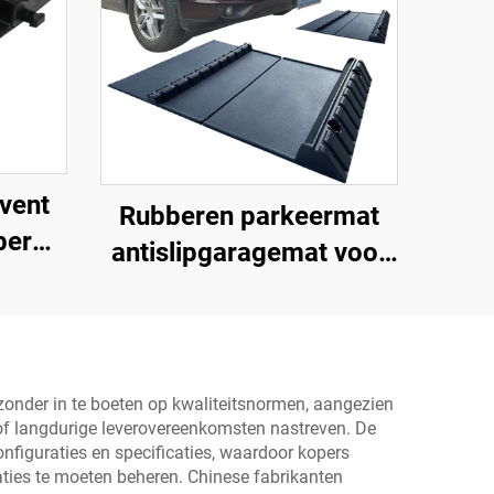
vent
Rubberen parkeermat
ber
antislipgaragemat voor
r
binnen en buiten voor
SUV/vrachtwagens/sportwagens
zonder in te boeten op kwaliteitsnormen, aangezien
n of langdurige leverovereenkomsten nastreven. De
nfiguraties en specificaties, waardoor kopers
aties te moeten beheren. Chinese fabrikanten