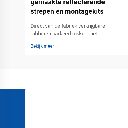
gemaakte reflecterende
strepen en montagekits
Direct van de fabriek verkrijgbare
rubberen parkeerblokken met
aangepaste reflecterende strepen en
Bekijk meer
montagekits – duurzame
parkeerveiligheidsoplossingen voor
commerciële verkeersgebieden.
Moderne parkeergebieden vereisen meer
dan geschilderde lijnen en
richtingsborden. Winkelcentra,
bedrijventerreinen, ...