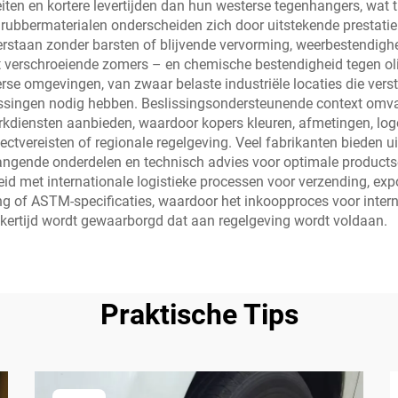
en en kortere levertijden dan hun westerse tegenhangers, wat tij
rubbermaterialen onderscheiden zich door uitstekende prestatie
taan zonder barsten of blijvende vervorming, weerbestendigheid 
t verschroeiende zomers – en chemische bestendigheid tegen o
erse omgevingen, van zwaar belaste industriële locaties die ver
ossingen nodig hebben. Beslissingsondersteunende context omvat
kdiensten aanbieden, waardoor kopers kleuren, afmetingen, log
ectvereisten of regionale regelgeving. Veel fabrikanten bieden u
vangende onderdelen en technisch advies voor optimale products
id met internationale logistieke processen voor verzending, ex
ng of ASTM-specificaties, waardoor het inkoopproces voor inter
lijkertijd wordt gewaarborgd dat aan regelgeving wordt voldaan.
Praktische Tips