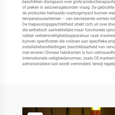
beschikken doorgaans over grote productiecapaciteit
of pieken in seizoensgebonden vraag. De gebruikte 
de producten herhaalde voertuigimpact kunnen weers
temperatuurextremen – van bevriezende winters to
De toepassingsgeschiktheid strekt zich uit over div
die esthetisch aantrekkelijke maar functionele opl
rubber verkeersveiligheidsapparatuur vaak maatwer
kunnen specificeren die voldoen aan specifieke proj
installatiehandleidingen, beschikbaarheid van ver
met ervaren Chinese fabrikanten is hun vertrouwdhe
internationale veiligheidsnormen, zoals CE-markeri
administratieve last wordt verminderd, terwijl tege