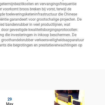
ngetermijnbezitkosten en vervangingsfrequentie
r voorkomt broos breken bij vorst, terwijl de
igde toeleveringsketeninfrastructuur die Chinese
ëntie garandeert voor grootschalige projecten. De
ed bandenrubber in veel productlijnen, wat
 door gevestigde kwaliteitsborgingsprotocollen:
ing die investeringen in inkoop beschermen. De
t groothandelsrubber verkeersveiligheidsapparatuur
tants die begrotingen en prestatieverwachtingen op
29
0
May
Ju