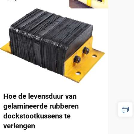
Hoe de levensduur van
Kun
gelamineerde rubberen
opr
dockstootkussens te
dat
verlengen
opr