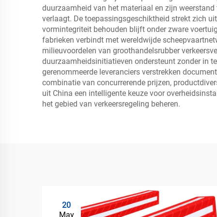
duurzaamheid van het materiaal en zijn weerstand t
verlaagt. De toepassingsgeschiktheid strekt zich uit
vormintegriteit behouden blijft onder zware voertuig
fabrieken verbindt met wereldwijde scheepvaartnetw
milieuvoordelen van groothandelsrubber verkeersvei
duurzaamheidsinitiatieven ondersteunt zonder in t
gerenommeerde leveranciers verstrekken documentat
combinatie van concurrerende prijzen, productdive
uit China een intelligente keuze voor overheidsins
het gebied van verkeersregeling beheren.
20
May