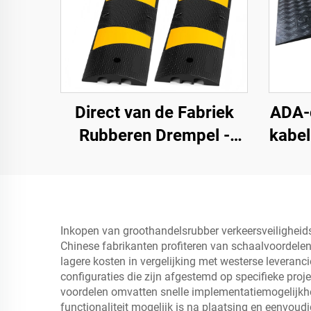
Direct van de Fabriek
ADA-
Rubberen Drempel -
kabe
183SB02
rol
opri
en 
Inkopen van groothandelsrubber verkeersveiligheids
Chinese fabrikanten profiteren van schaalvoordelen,
lagere kosten in vergelijking met westerse leveranc
configuraties die zijn afgestemd op specifieke pr
voordelen omvatten snelle implementatiemogelijkhe
functionaliteit mogelijk is na plaatsing en eenvou