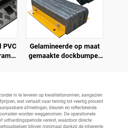
d PVC
Gelamineerde op maat
 ramp
gemaakte dockbumper
ls
blok, laadplatform
met
bumper, zware
dockboeg
voor
zonder in te leveren op kwaliteitsnormen, aangezien
ijzen, wat vertaalt naar twintig tot veertig procent
heid
t aanpasbare afmetingen, kleuren en reflecterende
e voorraden worden weggenomen. De operationele
uithardingsperiode vereist, waardoor directe
derhoudseisen blijven minimaal dankzij de inherente