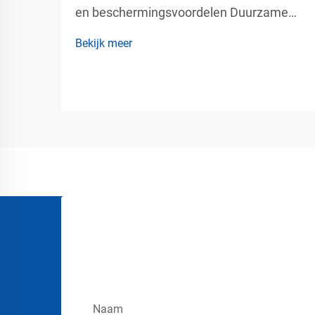
en beschermingsvoordelen Duurzame
muur- en kolombeveiliging voor
Bekijk meer
commerciële veiligheidsomgevingen In
drukbezochte commerciële en industriële
omgevingen is er voortdurend beweging
van voertuigen, karren, heftrucks,
pallettrucks en...
Naam