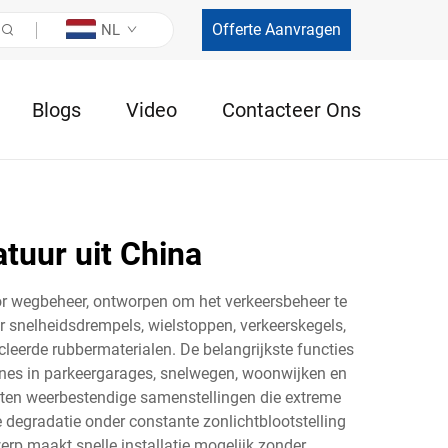
Offerte Aanvragen
NL
Blogs
Video
Contacteer Ons
tuur uit China
or wegbeheer, ontworpen om het verkeersbeheer te
 snelheidsdrempels, wielstoppen, verkeerskegels,
eerde rubbermaterialen. De belangrijkste functies
zones in parkeergarages, snelwegen, woonwijken en
tten weerbestendige samenstellingen die extreme
 degradatie onder constante zonlichtblootstelling
erp maakt snelle installatie mogelijk zonder