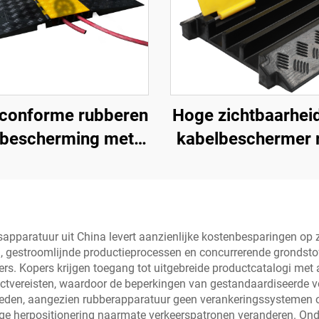
conforme rubberen
Hoge zichtbaarhei
lbescherming met 5
kabelbeschermer
kanalen,
verkeersdrempe
stoeltoegankelijke
rubberen basis 
jplaat voor binnen-
transparante
buitengebruik bij
kabelafdekking 
apparatuur uit China levert aanzienlijke kostenbesparingen op 
 gestroomlijnde productieprocessen en concurrerende grondstofpr
evenementen
betere zichtbaar
iers. Kopers krijgen toegang tot uitgebreide productcatalogi me
ojectvereisten, waardoor de beperkingen van gestandaardiseerd
den, aangezien rubberapparatuur geen verankeringssystemen of 
dige herpositionering naarmate verkeerspatronen veranderen. On