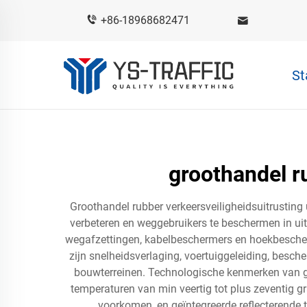
+86-18968682471
St
groothandel r
Groothandel rubber verkeersveiligheidsuitrustin
verbeteren en weggebruikers te beschermen in ui
wegafzettingen, kabelbeschermers en hoekbescherm
zijn snelheidsverlaging, voertuiggeleiding, besc
bouwterreinen. Technologische kenmerken van gr
temperaturen van min veertig tot plus zeventig g
voorkomen, en geïntegreerde reflecterende t