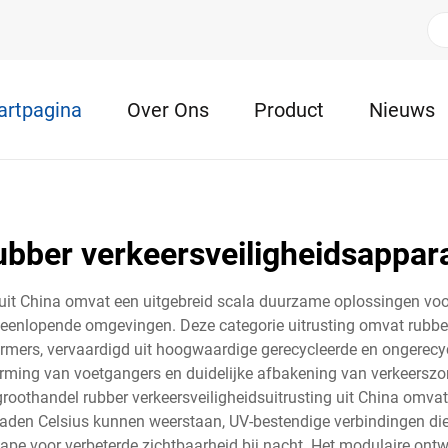
artpagina
Over Ons
Product
Nieuws
ubber verkeersveiligheidsappara
g uit China omvat een uitgebreid scala duurzame oplossingen vo
teenlopende omgevingen. Deze categorie uitrusting omvat rubber
ers, vervaardigd uit hoogwaardige gerecycleerde en ongerecycl
herming van voetgangers en duidelijke afbakening van verkeers
oothandel rubber verkeersveiligheidsuitrusting uit China omva
raden Celsius kunnen weerstaan, UV-bestendige verbindingen die
ape voor verbeterde zichtbaarheid bij nacht. Het modulaire ontw