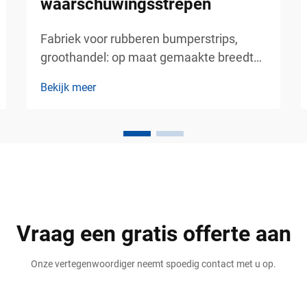
waarschuwingsstrepen
Fabriek voor rubberen bumperstrips,
groothandel: op maat gemaakte breedte,
lengte en gele waarschuwingsstrepen –
Bekijk meer
betrouwbare bescherming van wanden
en voertuigen voor industriële en
commerciële gebieden. Industriële
faciliteiten, parkeergarages, magazijnen,
logistieke centra en commerciële
gebouwen...
Vraag een gratis offerte aan
Onze vertegenwoordiger neemt spoedig contact met u op.