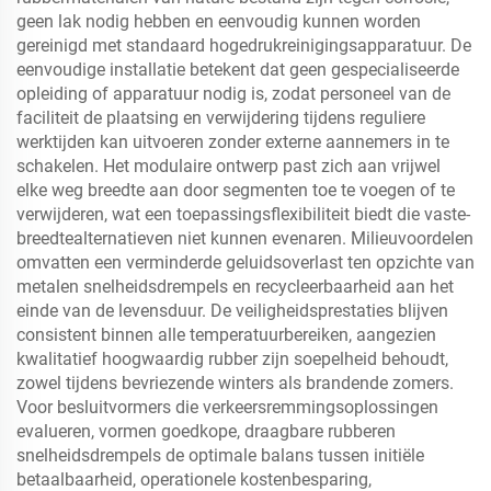
geen lak nodig hebben en eenvoudig kunnen worden
gereinigd met standaard hogedrukreinigingsapparatuur. De
eenvoudige installatie betekent dat geen gespecialiseerde
opleiding of apparatuur nodig is, zodat personeel van de
faciliteit de plaatsing en verwijdering tijdens reguliere
werktijden kan uitvoeren zonder externe aannemers in te
schakelen. Het modulaire ontwerp past zich aan vrijwel
elke weg breedte aan door segmenten toe te voegen of te
verwijderen, wat een toepassingsflexibiliteit biedt die vaste-
breedtealternatieven niet kunnen evenaren. Milieuvoordelen
omvatten een verminderde geluidsoverlast ten opzichte van
metalen snelheidsdrempels en recycleerbaarheid aan het
einde van de levensduur. De veiligheidsprestaties blijven
consistent binnen alle temperatuurbereiken, aangezien
kwalitatief hoogwaardig rubber zijn soepelheid behoudt,
zowel tijdens bevriezende winters als brandende zomers.
Voor besluitvormers die verkeersremmingsoplossingen
evalueren, vormen goedkope, draagbare rubberen
snelheidsdrempels de optimale balans tussen initiële
betaalbaarheid, operationele kostenbesparing,