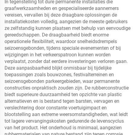
In tegenstelling tot dure permanente installaties die
graafwerkzaamheden en gespecialiseerde aannemers
vereisen, vervallen bij deze draagbare oplossingen de
installatiekosten volledig, aangezien de meeste gebruikers
ze zelfstandig kunnen plaatsen met behulp van eenvoudige
gereedschappen. De draagbaarheid biedt enorme
operationele flexibiliteit, waardoor snelheidsdrempels
seizoensgebonden, tijdens speciale evenementen of bij
wijzigingen in het verkeerspatroon kunnen worden
verplaatst, zonder dat eerdere investeringen verloren gaan.
Deze aanpasbaarheid blijkt onmisbaar bij tijdelijke
toepassingen zoals bouwzones, festivalterreinen en
seizoensgebonden parkeergebieden, waar permanente
constructies onpraktisch zouden zijn. De rubberconstructie
biedt superieure duurzaamheid ten opzichte van plastic
alternatieven en is bestand tegen barsten, vervagen en
verslechtering door constante voertuigimpact en
blootstelling aan extreme weersomstandigheden, wat leidt
tot lagere vervangingskosten gedurende de levenscyclus
van het product. Het onderhoud is minimaal, aangezien
rubbermaterialen van nature bestand zijn tegen corrosie,