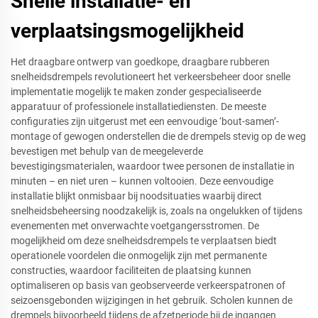
Snelle installatie- en
verplaatsingsmogelijkheid
Het draagbare ontwerp van goedkope, draagbare rubberen
snelheidsdrempels revolutioneert het verkeersbeheer door snelle
implementatie mogelijk te maken zonder gespecialiseerde
apparatuur of professionele installatiediensten. De meeste
configuraties zijn uitgerust met een eenvoudige ‘bout-samen’-
montage of gewogen onderstellen die de drempels stevig op de weg
bevestigen met behulp van de meegeleverde
bevestigingsmaterialen, waardoor twee personen de installatie in
minuten – en niet uren – kunnen voltooien. Deze eenvoudige
installatie blijkt onmisbaar bij noodsituaties waarbij direct
snelheidsbeheersing noodzakelijk is, zoals na ongelukken of tijdens
evenementen met onverwachte voetgangersstromen. De
mogelijkheid om deze snelheidsdrempels te verplaatsen biedt
operationele voordelen die onmogelijk zijn met permanente
constructies, waardoor faciliteiten de plaatsing kunnen
optimaliseren op basis van geobserveerde verkeerspatronen of
seizoensgebonden wijzigingen in het gebruik. Scholen kunnen de
drempels bijvoorbeeld tijdens de afzetperiode bij de ingangen