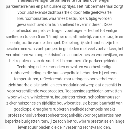
snelheidsverlagende barrières te vormen over wegen,
parkeerterreinen en particuliere opritjes. Het rubbermateriaal zorgt
voor uitstekende zichtbaarheid door felle geel-zwarte
kleurcombinaties waarmee bestuurders tijdig worden
gewaarschuwd om hun snelheid te verminderen. Deze
snelheidsdrempels vertragen voertuigen effectief tot veilige
snelheden tussen 5 en 15 mijl per uur, afhankelijk van de hoogte en
configuratie van de drempel. De belangrijkste functies zijn het
beschermen van voetgangers in gebieden met veel voetverkeer, het
verminderen van ongelukrisico’s in schoolzones en woonwijken, en
het reguleren van de snelheid in commerciële parkeergebieden.
Technologische kenmerken omvatten weerbestendige
rubberverbindingen die hun soepelheid behouden bij extreme
temperaturen, reflecterende markeringen voor verbeterde
zichtbaarheid bij nacht, en een modulair ontwerp dat geschikt is
voor verschillende wegbreedtes. Toepassingsgebieden omvatten
woonwijken, winkelcentra, industrieterreinen, schoolcampussen,
ziekenhuiszones en tijdelijke bouwlocaties. De betaalbaarheid van
goedkope, draagbare rubberen snelheidsdrempels maakt
professioneel verkeersbeheer toegankelijk voor organisaties met
beperkte budgetten, terwijl ze toch betrouwbare prestaties en lange
levensduur bieden die de investering rechtvaardigen.