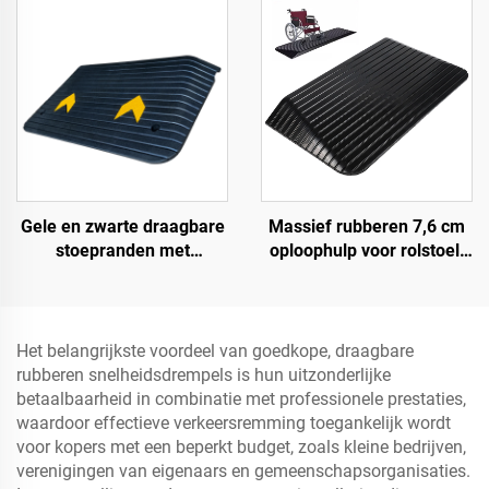
rubberen basismateriaal
betere toegang tot wegen
trapmatten
Gele en zwarte draagbare
Massief rubberen 7,6 cm
stoepranden met
oploophulp voor rolstoel,
reflecterend oppervlak,
drempel, deuroploophulp
standaard
met vleugelranden,
schouderdrempels,
snelheidsbump
rubberen basis materiaal
Productcategorie
Het belangrijkste voordeel van goedkope, draagbare
rubberen snelheidsdrempels is hun uitzonderlijke
betaalbaarheid in combinatie met professionele prestaties,
waardoor effectieve verkeersremming toegankelijk wordt
voor kopers met een beperkt budget, zoals kleine bedrijven,
verenigingen van eigenaars en gemeenschapsorganisaties.