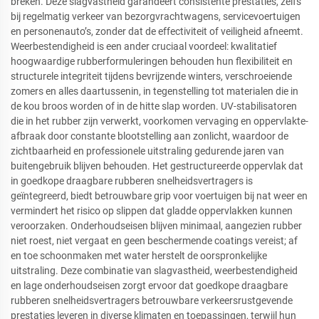
breken. Deze slagvastheid garandeert consistente prestaties, zelfs
bij regelmatig verkeer van bezorgvrachtwagens, servicevoertuigen
en personenauto’s, zonder dat de effectiviteit of veiligheid afneemt.
Weerbestendigheid is een ander cruciaal voordeel: kwalitatief
hoogwaardige rubberformuleringen behouden hun flexibiliteit en
structurele integriteit tijdens bevrijzende winters, verschroeiende
zomers en alles daartussenin, in tegenstelling tot materialen die in
de kou broos worden of in de hitte slap worden. UV-stabilisatoren
die in het rubber zijn verwerkt, voorkomen vervaging en oppervlakte-
afbraak door constante blootstelling aan zonlicht, waardoor de
zichtbaarheid en professionele uitstraling gedurende jaren van
buitengebruik blijven behouden. Het gestructureerde oppervlak dat
in goedkope draagbare rubberen snelheidsvertragers is
geïntegreerd, biedt betrouwbare grip voor voertuigen bij nat weer en
vermindert het risico op slippen dat gladde oppervlakken kunnen
veroorzaken. Onderhoudseisen blijven minimaal, aangezien rubber
niet roest, niet vergaat en geen beschermende coatings vereist; af
en toe schoonmaken met water herstelt de oorspronkelijke
uitstraling. Deze combinatie van slagvastheid, weerbestendigheid
en lage onderhoudseisen zorgt ervoor dat goedkope draagbare
rubberen snelheidsvertragers betrouwbare verkeersrustgevende
prestaties leveren in diverse klimaten en toepassingen, terwijl hun