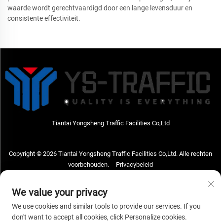
waarde wordt gerechtvaardigd door een lange levensduur en
consistente effectiviteit.
Tiantai Yongsheng Traffic Facilities Co,Ltd
Copyright © 2026 Tiantai Yongsheng Traffic Facilities Co,Ltd. Alle rechten
voorbehouden. --
Privacybeleid
Neem contact met ons op
We value your privacy
Address: Tiantai Yongsheng Traffic Facilities Co,Ltd Adres; No.73 Hongchou
We use cookies and similar tools to provide our services. If you
West Road, Hongchou town, Tiantai county, Taizhou City, Zhejiang Provice,
don't want to accept all cookies, click Personalize cookies.