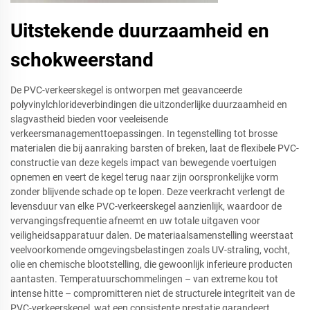
Uitstekende duurzaamheid en
schokweerstand
De PVC-verkeerskegel is ontworpen met geavanceerde
polyvinylchlorideverbindingen die uitzonderlijke duurzaamheid en
slagvastheid bieden voor veeleisende
verkeersmanagementtoepassingen. In tegenstelling tot brosse
materialen die bij aanraking barsten of breken, laat de flexibele PVC-
constructie van deze kegels impact van bewegende voertuigen
opnemen en veert de kegel terug naar zijn oorspronkelijke vorm
zonder blijvende schade op te lopen. Deze veerkracht verlengt de
levensduur van elke PVC-verkeerskegel aanzienlijk, waardoor de
vervangingsfrequentie afneemt en uw totale uitgaven voor
veiligheidsapparatuur dalen. De materiaalsamenstelling weerstaat
veelvoorkomende omgevingsbelastingen zoals UV-straling, vocht,
olie en chemische blootstelling, die gewoonlijk inferieure producten
aantasten. Temperatuurschommelingen – van extreme kou tot
intense hitte – compromitteren niet de structurele integriteit van de
PVC-verkeerskegel, wat een consistente prestatie garandeert