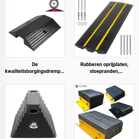
De
Rubberen oprijplaten,
kwaliteitsborgingsdrempel
stoepranden,
hellingen rolstoeloprijplaat
drempelrampen voor
langs de weg
laadperrons, motorfietsen
en rolstoelen