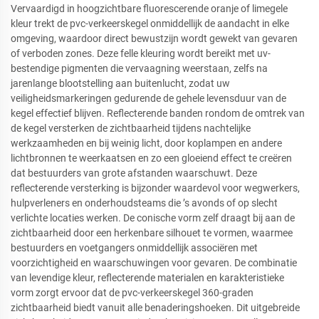
Vervaardigd in hoogzichtbare fluorescerende oranje of limegele
kleur trekt de pvc-verkeerskegel onmiddellijk de aandacht in elke
omgeving, waardoor direct bewustzijn wordt gewekt van gevaren
of verboden zones. Deze felle kleuring wordt bereikt met uv-
bestendige pigmenten die vervaagning weerstaan, zelfs na
jarenlange blootstelling aan buitenlucht, zodat uw
veiligheidsmarkeringen gedurende de gehele levensduur van de
kegel effectief blijven. Reflecterende banden rondom de omtrek van
de kegel versterken de zichtbaarheid tijdens nachtelijke
werkzaamheden en bij weinig licht, door koplampen en andere
lichtbronnen te weerkaatsen en zo een gloeiend effect te creëren
dat bestuurders van grote afstanden waarschuwt. Deze
reflecterende versterking is bijzonder waardevol voor wegwerkers,
hulpverleners en onderhoudsteams die ’s avonds of op slecht
verlichte locaties werken. De conische vorm zelf draagt bij aan de
zichtbaarheid door een herkenbare silhouet te vormen, waarmee
bestuurders en voetgangers onmiddellijk associëren met
voorzichtigheid en waarschuwingen voor gevaren. De combinatie
van levendige kleur, reflecterende materialen en karakteristieke
vorm zorgt ervoor dat de pvc-verkeerskegel 360-graden
zichtbaarheid biedt vanuit alle benaderingshoeken. Dit uitgebreide