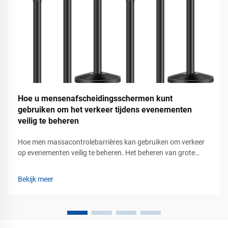
Hoe u mensenafscheidingsschermen kunt
gebruiken om het verkeer tijdens evenementen
veilig te beheren
Hoe men massacontrolebarrières kan gebruiken om verkeer
op evenementen veilig te beheren. Het beheren van grote
groepen mensen tijdens concerten, tentoonstellingen,
beurzen, stadionevenementen, luchthavens, winkelcentra en
Bekijk meer
openbare bijeenkomsten vereist meer dan alleen het plaatsen
van borden of touwen...