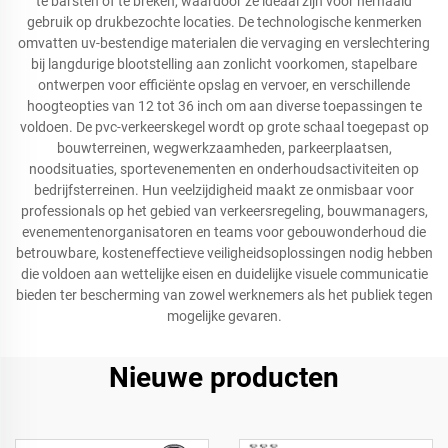
te barsten of te breken, waardoor ze ideaal zijn voor herhaald
gebruik op drukbezochte locaties. De technologische kenmerken
omvatten uv-bestendige materialen die vervaging en verslechtering
bij langdurige blootstelling aan zonlicht voorkomen, stapelbare
ontwerpen voor efficiënte opslag en vervoer, en verschillende
hoogteopties van 12 tot 36 inch om aan diverse toepassingen te
voldoen. De pvc-verkeerskegel wordt op grote schaal toegepast op
bouwterreinen, wegwerkzaamheden, parkeerplaatsen,
noodsituaties, sportevenementen en onderhoudsactiviteiten op
bedrijfsterreinen. Hun veelzijdigheid maakt ze onmisbaar voor
professionals op het gebied van verkeersregeling, bouwmanagers,
evenementenorganisatoren en teams voor gebouwonderhoud die
betrouwbare, kosteneffectieve veiligheidsoplossingen nodig hebben
die voldoen aan wettelijke eisen en duidelijke visuele communicatie
bieden ter bescherming van zowel werknemers als het publiek tegen
mogelijke gevaren.
Nieuwe producten