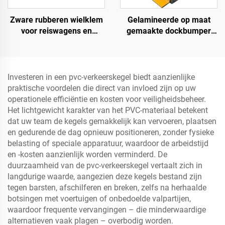
Zware rubberen wielklem
Gelamineerde op maat
voor reiswagens en
gemaakte dockbumper
vrachtwagens met
blok, laadplatform
ogenbouten en uitgehold
bumper, zware dockboeg
onderste deel Roadway
Product
Investeren in een pvc-verkeerskegel biedt aanzienlijke
praktische voordelen die direct van invloed zijn op uw
operationele efficiëntie en kosten voor veiligheidsbeheer.
Het lichtgewicht karakter van het PVC-materiaal betekent
dat uw team de kegels gemakkelijk kan vervoeren, plaatsen
en gedurende de dag opnieuw positioneren, zonder fysieke
belasting of speciale apparatuur, waardoor de arbeidstijd
en -kosten aanzienlijk worden verminderd. De
duurzaamheid van de pvc-verkeerskegel vertaalt zich in
langdurige waarde, aangezien deze kegels bestand zijn
tegen barsten, afschilferen en breken, zelfs na herhaalde
botsingen met voertuigen of onbedoelde valpartijen,
waardoor frequente vervangingen – die minderwaardige
alternatieven vaak plagen – overbodig worden.