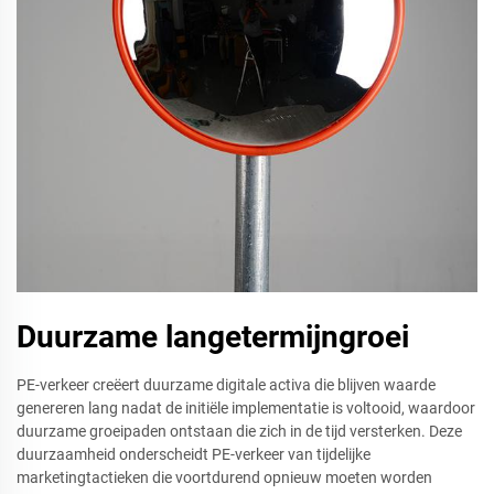
Duurzame langetermijngroei
PE-verkeer creëert duurzame digitale activa die blijven waarde
genereren lang nadat de initiële implementatie is voltooid, waardoor
duurzame groeipaden ontstaan die zich in de tijd versterken. Deze
duurzaamheid onderscheidt PE-verkeer van tijdelijke
marketingtactieken die voortdurend opnieuw moeten worden