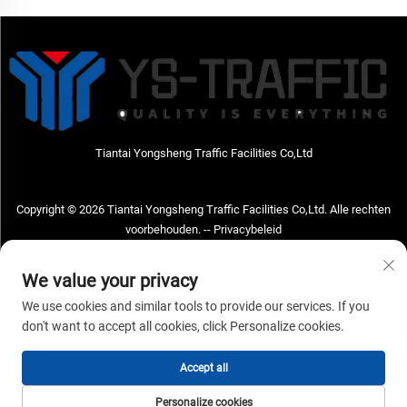
Tiantai Yongsheng Traffic Facilities Co,Ltd
Copyright © 2026 Tiantai Yongsheng Traffic Facilities Co,Ltd. Alle rechten
voorbehouden. --
Privacybeleid
Neem contact met ons op
We value your privacy
Address: Tiantai Yongsheng Traffic Facilities Co,Ltd Adres; No.73 Hongchou
We use cookies and similar tools to provide our services. If you
West Road, Hongchou town, Tiantai county, Taizhou City, Zhejiang Provice,
don't want to accept all cookies, click Personalize cookies.
China Postcode; 317210
Accept all
Tel:
+86-18968682471
E-mailadres:
[email protected]
Personalize cookies