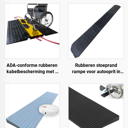
ADA-conforme rubberen
Rubberen stoeprand
kabelbescherming met 5
rampe voor autooprit in
kanalen,
1,2 meter secties voor
rolstoeltoegankelijke
afgeronde stoepranden
oprijplaat voor binnen- en
buitengebruik bij
evenementen