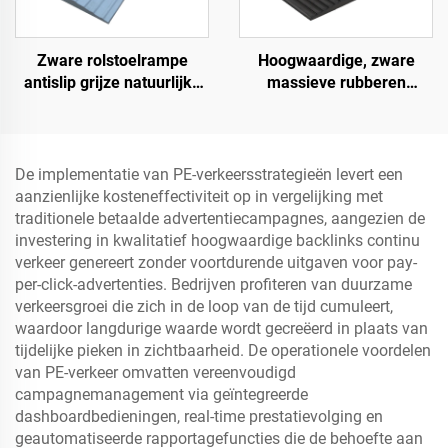
Zware rolstoelrampe
Hoogwaardige, zware
antislip grijze natuurlijke
massieve rubberen
rubber krachtrampe voor
snelheidsbult helling,
deur
wegberm oploophelling
De implementatie van PE-verkeersstrategieën levert een
aanzienlijke kosteneffectiviteit op in vergelijking met
traditionele betaalde advertentiecampagnes, aangezien de
investering in kwalitatief hoogwaardige backlinks continu
verkeer genereert zonder voortdurende uitgaven voor pay-
per-click-advertenties. Bedrijven profiteren van duurzame
verkeersgroei die zich in de loop van de tijd cumuleert,
waardoor langdurige waarde wordt gecreëerd in plaats van
tijdelijke pieken in zichtbaarheid. De operationele voordelen
van PE-verkeer omvatten vereenvoudigd
campagnemanagement via geïntegreerde
dashboardbedieningen, real-time prestatievolging en
geautomatiseerde rapportagefuncties die de behoefte aan