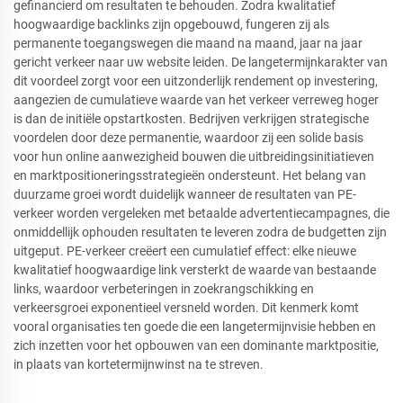
gefinancierd om resultaten te behouden. Zodra kwalitatief
hoogwaardige backlinks zijn opgebouwd, fungeren zij als
permanente toegangswegen die maand na maand, jaar na jaar
gericht verkeer naar uw website leiden. De langetermijnkarakter van
dit voordeel zorgt voor een uitzonderlijk rendement op investering,
aangezien de cumulatieve waarde van het verkeer verreweg hoger
is dan de initiële opstartkosten. Bedrijven verkrijgen strategische
voordelen door deze permanentie, waardoor zij een solide basis
voor hun online aanwezigheid bouwen die uitbreidingsinitiatieven
en marktpositioneringsstrategieën ondersteunt. Het belang van
duurzame groei wordt duidelijk wanneer de resultaten van PE-
verkeer worden vergeleken met betaalde advertentiecampagnes, die
onmiddellijk ophouden resultaten te leveren zodra de budgetten zijn
uitgeput. PE-verkeer creëert een cumulatief effect: elke nieuwe
kwalitatief hoogwaardige link versterkt de waarde van bestaande
links, waardoor verbeteringen in zoekrangschikking en
verkeersgroei exponentieel versneld worden. Dit kenmerk komt
vooral organisaties ten goede die een langetermijnvisie hebben en
zich inzetten voor het opbouwen van een dominante marktpositie,
in plaats van kortetermijnwinst na te streven.