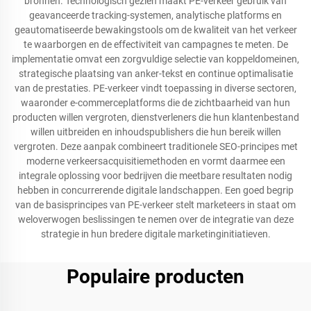
bronnen. Technologisch gezien maakt PE-verkeer gebruik van
geavanceerde tracking-systemen, analytische platforms en
geautomatiseerde bewakingstools om de kwaliteit van het verkeer
te waarborgen en de effectiviteit van campagnes te meten. De
implementatie omvat een zorgvuldige selectie van koppeldomeinen,
strategische plaatsing van anker-tekst en continue optimalisatie
van de prestaties. PE-verkeer vindt toepassing in diverse sectoren,
waaronder e-commerceplatforms die de zichtbaarheid van hun
producten willen vergroten, dienstverleners die hun klantenbestand
willen uitbreiden en inhoudspublishers die hun bereik willen
vergroten. Deze aanpak combineert traditionele SEO-principes met
moderne verkeersacquisitiemethoden en vormt daarmee een
integrale oplossing voor bedrijven die meetbare resultaten nodig
hebben in concurrerende digitale landschappen. Een goed begrip
van de basisprincipes van PE-verkeer stelt marketeers in staat om
weloverwogen beslissingen te nemen over de integratie van deze
strategie in hun bredere digitale marketinginitiatieven.
Populaire producten