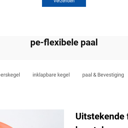
Verzenden
pe-flexibele paal
eerskegel
inklapbare kegel
paal & Bevestiging
Uitstekende f