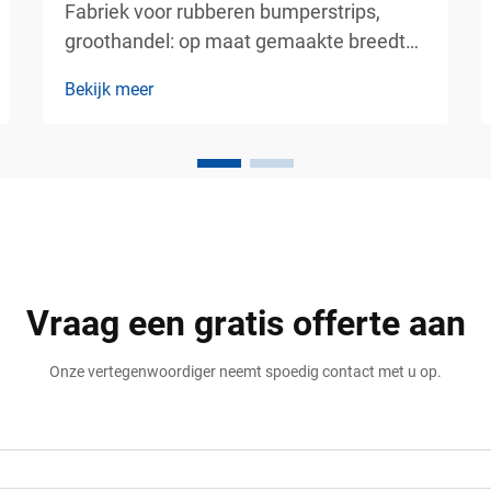
Fabriek voor rubberen bumperstrips,
groothandel: op maat gemaakte breedte,
lengte en gele waarschuwingsstrepen –
Bekijk meer
betrouwbare bescherming van wanden
en voertuigen voor industriële en
commerciële gebieden. Industriële
faciliteiten, parkeergarages, magazijnen,
logistieke centra en commerciële
gebouwen...
Vraag een gratis offerte aan
Onze vertegenwoordiger neemt spoedig contact met u op.