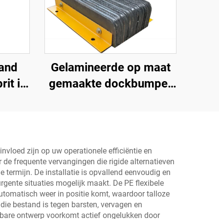
and
Gelamineerde op maat
it in
gemaakte dockbumper
 voor
blok, laadplatform
anden
bumper, zware
dockboeg
nvloed zijn op uw operationele efficiëntie en
r de frequente vervangingen die rigide alternatieven
 termijn. De installatie is opvallend eenvoudig en
urgente situaties mogelijk maakt. De PE flexibele
utomatisch weer in positie komt, waardoor talloze
die bestand is tegen barsten, vervagen en
chtbare ontwerp voorkomt actief ongelukken door