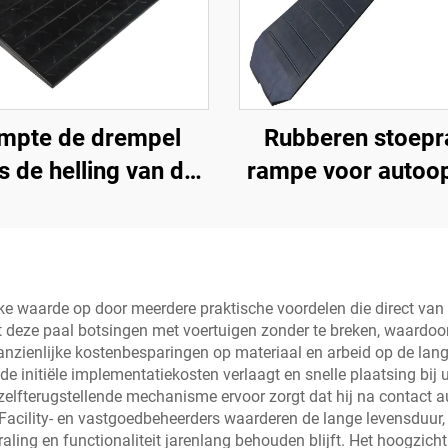
mpte de drempel
Rubberen stoepr
s de helling van de
rampe voor autoopr
 met gebruik van
1,2 meter secties
elheidsbumps van
afgeronde stoepr
ren basismateriaal
trapmatten
jke waarde op door meerdere praktische voordelen die direct van i
ert deze paal botsingen met voertuigen zonder te breken, waardoo
nzienlijke kostenbesparingen op materiaal en arbeid op de lange
e initiële implementatiekosten verlaagt en snelle plaatsing bij 
 zelfterugstellende mechanisme ervoor zorgt dat hij na contact a
acility- en vastgoedbeheerders waarderen de lange levensduur, 
raling en functionaliteit jarenlang behouden blijft. Het hoogzi