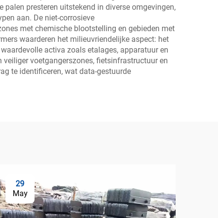
e palen presteren uitstekend in diverse omgevingen,
ypen aan. De niet-corrosieve
e zones met chemische blootstelling en gebieden met
mers waarderen het milieuvriendelijke aspect: het
l waardevolle activa zoals etalages, apparatuur en
 veiliger voetgangerszones, fietsinfrastructuur en
g te identificeren, wat data-gestuurde
29
2
May
Ma