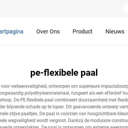
artpagina
Over Ons
Product
Nieuws
pe-flexibele paal
 voor verkeersveiligheid, ontworpen om superieure impactabsorpti
 hoogwaardig polyethyleenmateriaal, fungeert als een effectief
loop. De PE-flexibele paal combineert duurzaamheid met flexibili
onder blijvende schade op te lopen. Dit geavanceerde ontwerp ve
nele stijve paaltjes. De paal is voorzien van hoogzichtbare kleur
hele wegveiligheid wordt vergroot. Dankzij de modulaire constru
laveide oppervlakten. De paal is ontworpen om extreme weersom