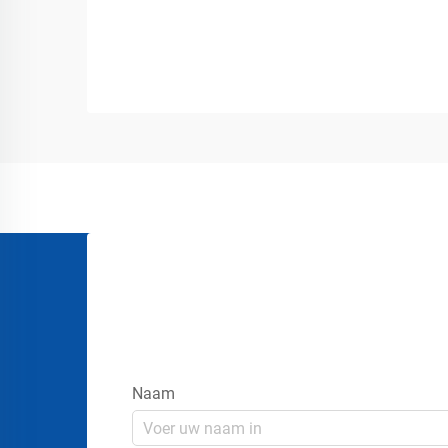
Voertuigbeweging kan een ernstig
veiligheidsrisico vormen op
industrieterreinen, in magazijnen, op
laad- en losperrons, op luchthavens,
bouwplaatsen en...
Naam