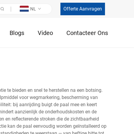
Offerte Aanvragen
NL
Blogs
Video
Contacteer Ons
e te bieden en snel te herstellen na een botsing.
 hulpmiddel voor wegmarkering, bescherming van
teit: bij aanrijding buigt de paal mee en keert
rmindert aanzienlijk de onderhoudskosten en de
en en reflecterende stroken die de zichtbaarheid
ctie kan de paal eenvoudig worden geïnstalleerd op
standigheden te weerstaan — van heftige hitte tot