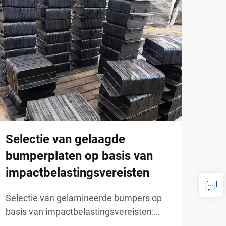
Selectie van gelaagde
Hoe
bumperplaten op basis van
gel
impactbelastingsvereisten
doc
ver
Selectie van gelamineerde bumpers op
basis van impactbelastingsvereisten:
Hoe 
betrouwbare impactbeheersing voor