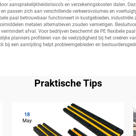
oor aansprakelijkheidsrisico’s en verzekeringskosten dalen. Dez
 en passen zich aan verschillende verkeersvolumes en voertuigt
xibele paal betrouwbaar functioneert in kustgebieden, industriël
imiddelen metalen alternatieven zouden vernietigen. Besluitvor
 vermindert afval. Voor bedrijven beschermt de PE flexibele paa
jke planners profiteren van de veelzijdigheid bij het creëren van
ck bij een aanrijding helpt probleemgebieden en bestuurdersgedra
Praktische Tips
18
May