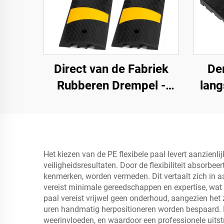
Direct van de Fabriek
De
Rubberen Drempel -
lang
183SB02
weg
sn
rubbe
Het kiezen van de PE flexibele paal levert aanzienli
veiligheidsresultaten. Door de flexibiliteit absorbe
kenmerken, worden vermeden. Dit vertaalt zich in aa
vereist minimale gereedschappen en expertise, wat d
paal vereist vrijwel geen onderhoud, aangezien het
uren handmatig herpositioneren worden bespaard. F
weerinvloeden, en waardoor een professionele uitst