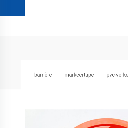
barrière
markeertape
pvc-verk