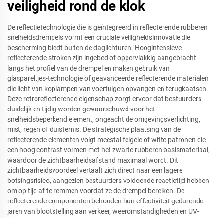
veiligheid rond de klok
De reflectietechnologie die is geïntegreerd in reflecterende rubberen
snelheidsdrempels vormt een cruciale veiligheidsinnovatie die
bescherming biedt buiten de daglichturen. Hoogintensieve
reflecterende stroken zijn ingebed of oppervlakkig aangebracht
langs het profiel van de drempel en maken gebruik van
glaspareltjes-technologie of geavanceerde reflecterende materialen
die licht van koplampen van voertuigen opvangen en terugkaatsen.
Deze retroreflecterende eigenschap zorgt ervoor dat bestuurders
duidelijk en tijdig worden gewaarschuwd voor het
snelheidsbeperkend element, ongeacht de omgevingsverlichting,
mist, regen of duisternis. De strategische plaatsing van de
reflecterende elementen volgt meestal felgele of witte patronen die
een hoog contrast vormen met het zwarte rubberen basismateriaal,
waardoor de zichtbaarheidsafstand maximaal wordt. Dit
zichtbaarheidsvoordeel vertaalt zich direct naar een lagere
botsingsrisico, aangezien bestuurders voldoende reactietijd hebben
om op tijd af te remmen voordat ze de drempel bereiken. De
reflecterende componenten behouden hun effectiviteit gedurende
jaren van blootstelling aan verkeer, weeromstandigheden en UV-