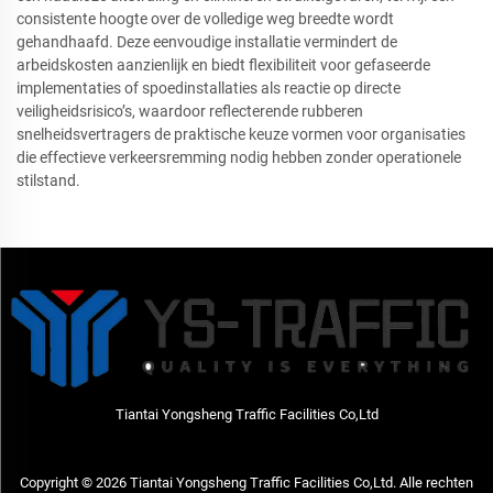
consistente hoogte over de volledige weg breedte wordt
gehandhaafd. Deze eenvoudige installatie vermindert de
arbeidskosten aanzienlijk en biedt flexibiliteit voor gefaseerde
implementaties of spoedinstallaties als reactie op directe
veiligheidsrisico’s, waardoor reflecterende rubberen
snelheidsvertragers de praktische keuze vormen voor organisaties
die effectieve verkeersremming nodig hebben zonder operationele
stilstand.
Tiantai Yongsheng Traffic Facilities Co,Ltd
Copyright © 2026 Tiantai Yongsheng Traffic Facilities Co,Ltd. Alle rechten