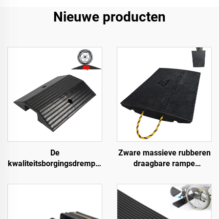
Nieuwe producten
De
Zware massieve rubberen
kwaliteitsborgingsdrempel
draagbare rampe
hellingen rolstoeloprijplaat
Premium helling
langs de weg
toegangsweg product voor
betere toegang tot wegen