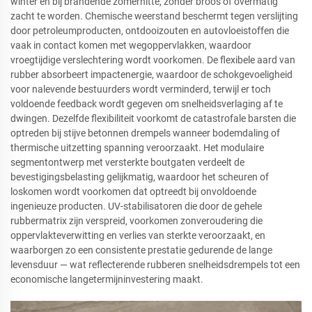
winter én bij brandende zomerhitte, zonder broos of overmatig
zacht te worden. Chemische weerstand beschermt tegen verslijting
door petroleumproducten, ontdooizouten en autovloeistoffen die
vaak in contact komen met wegoppervlakken, waardoor
vroegtijdige verslechtering wordt voorkomen. De flexibele aard van
rubber absorbeert impactenergie, waardoor de schokgevoeligheid
voor nalevende bestuurders wordt verminderd, terwijl er toch
voldoende feedback wordt gegeven om snelheidsverlaging af te
dwingen. Dezelfde flexibiliteit voorkomt de catastrofale barsten die
optreden bij stijve betonnen drempels wanneer bodemdaling of
thermische uitzetting spanning veroorzaakt. Het modulaire
segmentontwerp met versterkte boutgaten verdeelt de
bevestigingsbelasting gelijkmatig, waardoor het scheuren of
loskomen wordt voorkomen dat optreedt bij onvoldoende
ingenieuze producten. UV-stabilisatoren die door de gehele
rubbermatrix zijn verspreid, voorkomen zonveroudering die
oppervlakteverwitting en verlies van sterkte veroorzaakt, en
waarborgen zo een consistente prestatie gedurende de lange
levensduur — wat reflecterende rubberen snelheidsdrempels tot een
economische langetermijninvestering maakt.