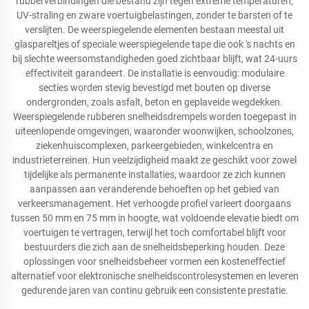
rubberverbindingen die bestand zijn tegen extreme temperaturen,
UV-straling en zware voertuigbelastingen, zonder te barsten of te
verslijten. De weerspiegelende elementen bestaan meestal uit
glaspareltjes of speciale weerspiegelende tape die ook 's nachts en
bij slechte weersomstandigheden goed zichtbaar blijft, wat 24-uurs
effectiviteit garandeert. De installatie is eenvoudig: modulaire
secties worden stevig bevestigd met bouten op diverse
ondergronden, zoals asfalt, beton en geplaveide wegdekken.
Weerspiegelende rubberen snelheidsdrempels worden toegepast in
uiteenlopende omgevingen, waaronder woonwijken, schoolzones,
ziekenhuiscomplexen, parkeergebieden, winkelcentra en
industrieterreinen. Hun veelzijdigheid maakt ze geschikt voor zowel
tijdelijke als permanente installaties, waardoor ze zich kunnen
aanpassen aan veranderende behoeften op het gebied van
verkeersmanagement. Het verhoogde profiel varieert doorgaans
tussen 50 mm en 75 mm in hoogte, wat voldoende elevatie biedt om
voertuigen te vertragen, terwijl het toch comfortabel blijft voor
bestuurders die zich aan de snelheidsbeperking houden. Deze
oplossingen voor snelheidsbeheer vormen een kosteneffectief
alternatief voor elektronische snelheidscontrolesystemen en leveren
gedurende jaren van continu gebruik een consistente prestatie.