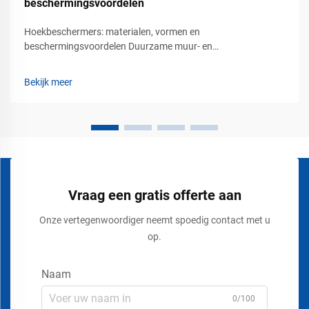
beschermingsvoordelen
Hoekbeschermers: materialen, vormen en
beschermingsvoordelen Duurzame muur- en
kolombeveiliging voor commerciële veiligheidsomgevingen In
drukbezochte commerciële en industriële omgevingen is er
Bekijk meer
voortdurend beweging van voertuigen, karren, heftrucks,
pallettrucks en...
Vraag een gratis offerte aan
Onze vertegenwoordiger neemt spoedig contact met u
op.
Naam
0/100