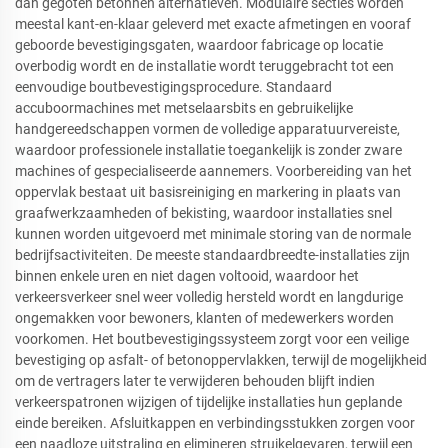
dan gegoten betonnen alternatieven. Modulaire secties worden
meestal kant-en-klaar geleverd met exacte afmetingen en vooraf
geboorde bevestigingsgaten, waardoor fabricage op locatie
overbodig wordt en de installatie wordt teruggebracht tot een
eenvoudige boutbevestigingsprocedure. Standaard
accuboormachines met metselaarsbits en gebruikelijke
handgereedschappen vormen de volledige apparatuurvereiste,
waardoor professionele installatie toegankelijk is zonder zware
machines of gespecialiseerde aannemers. Voorbereiding van het
oppervlak bestaat uit basisreiniging en markering in plaats van
graafwerkzaamheden of bekisting, waardoor installaties snel
kunnen worden uitgevoerd met minimale storing van de normale
bedrijfsactiviteiten. De meeste standaardbreedte-installaties zijn
binnen enkele uren en niet dagen voltooid, waardoor het
verkeersverkeer snel weer volledig hersteld wordt en langdurige
ongemakken voor bewoners, klanten of medewerkers worden
voorkomen. Het boutbevestigingssysteem zorgt voor een veilige
bevestiging op asfalt- of betonoppervlakken, terwijl de mogelijkheid
om de vertragers later te verwijderen behouden blijft indien
verkeerspatronen wijzigen of tijdelijke installaties hun geplande
einde bereiken. Afsluitkappen en verbindingsstukken zorgen voor
een naadloze uitstraling en elimineren struikelgevaren, terwijl een