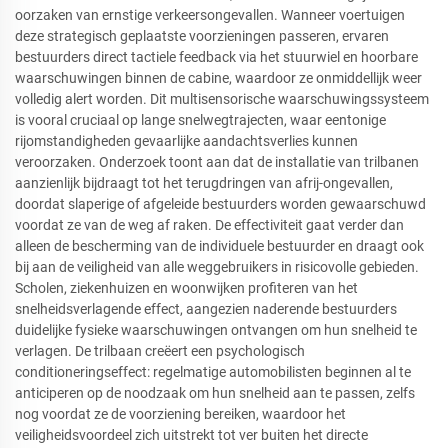
oorzaken van ernstige verkeersongevallen. Wanneer voertuigen
deze strategisch geplaatste voorzieningen passeren, ervaren
bestuurders direct tactiele feedback via het stuurwiel en hoorbare
waarschuwingen binnen de cabine, waardoor ze onmiddellijk weer
volledig alert worden. Dit multisensorische waarschuwingssysteem
is vooral cruciaal op lange snelwegtrajecten, waar eentonige
rijomstandigheden gevaarlijke aandachtsverlies kunnen
veroorzaken. Onderzoek toont aan dat de installatie van trilbanen
aanzienlijk bijdraagt tot het terugdringen van afrij-ongevallen,
doordat slaperige of afgeleide bestuurders worden gewaarschuwd
voordat ze van de weg af raken. De effectiviteit gaat verder dan
alleen de bescherming van de individuele bestuurder en draagt ook
bij aan de veiligheid van alle weggebruikers in risicovolle gebieden.
Scholen, ziekenhuizen en woonwijken profiteren van het
snelheidsverlagende effect, aangezien naderende bestuurders
duidelijke fysieke waarschuwingen ontvangen om hun snelheid te
verlagen. De trilbaan creëert een psychologisch
conditioneringseffect: regelmatige automobilisten beginnen al te
anticiperen op de noodzaak om hun snelheid aan te passen, zelfs
nog voordat ze de voorziening bereiken, waardoor het
veiligheidsvoordeel zich uitstrekt tot ver buiten het directe