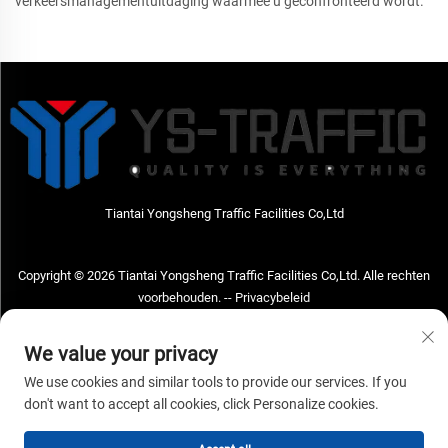
verkeersmanagementuitdaging waarmee u geconfronteerd wordt.
Tiantai Yongsheng Traffic Facilities Co,Ltd
Copyright © 2026 Tiantai Yongsheng Traffic Facilities Co,Ltd. Alle rechten
voorbehouden. --
Privacybeleid
Neem contact met ons op
We value your privacy
Address: Tiantai Yongsheng Traffic Facilities Co,Ltd Adres; No.73 Hongchou
We use cookies and similar tools to provide our services. If you
West Road, Hongchou town, Tiantai county, Taizhou City, Zhejiang Provice,
don't want to accept all cookies, click Personalize cookies.
China Postcode; 317210