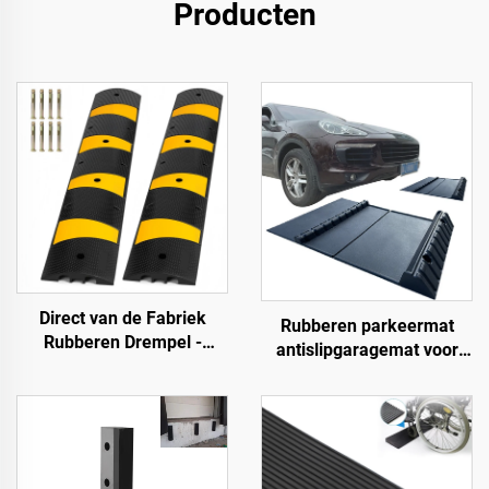
Producten
Direct van de Fabriek
Rubberen parkeermat
Rubberen Drempel -
antislipgaragemat voor
183SB02
binnen en buiten voor
SUV/vrachtwagens/sportwa