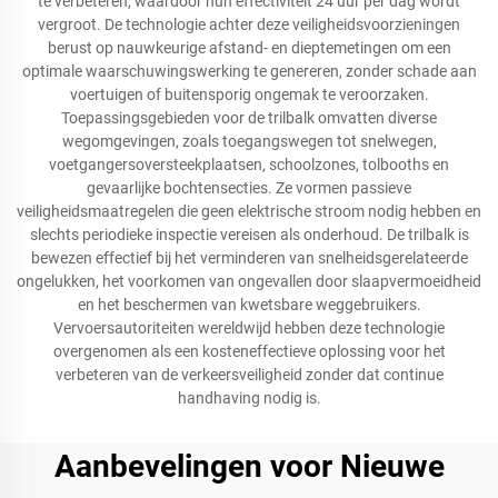
te verbeteren, waardoor hun effectiviteit 24 uur per dag wordt
vergroot. De technologie achter deze veiligheidsvoorzieningen
berust op nauwkeurige afstand- en dieptemetingen om een
optimale waarschuwingswerking te genereren, zonder schade aan
voertuigen of buitensporig ongemak te veroorzaken.
Toepassingsgebieden voor de trilbalk omvatten diverse
wegomgevingen, zoals toegangswegen tot snelwegen,
voetgangersoversteekplaatsen, schoolzones, tolbooths en
gevaarlijke bochtensecties. Ze vormen passieve
veiligheidsmaatregelen die geen elektrische stroom nodig hebben en
slechts periodieke inspectie vereisen als onderhoud. De trilbalk is
bewezen effectief bij het verminderen van snelheidsgerelateerde
ongelukken, het voorkomen van ongevallen door slaapvermoeidheid
en het beschermen van kwetsbare weggebruikers.
Vervoersautoriteiten wereldwijd hebben deze technologie
overgenomen als een kosteneffectieve oplossing voor het
verbeteren van de verkeersveiligheid zonder dat continue
handhaving nodig is.
Aanbevelingen voor Nieuwe