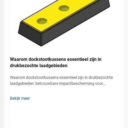
Waarom dockstootkussens essentieel zijn in
drukbezochte laadgebieden
Waarom dockstootkussens essentieel zijn in drukbezochte
laadgebieden: betrouwbare impactbescherming voor
drukbezochte docklaadoperaties. Moderne magazijnen,
logistieke centra, productiefaciliteiten en vrachtterminals zijn
Bekijk meer
sterk afhankelijk van snelle en efficiënte docklaadoperaties...