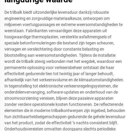
De trilbalk biedt uitzonderlijke levensduur dankzij robuuste
engineering en zorgvuldige materiaalkeuze, ontworpen om
miljoenen voertuigpassages en extreme weersomstandigheden te
weerstaan. Fabrikanten vervaardigen deze apparaten uit
hoogwaardige thermoplasten, versterkte asfaltmengsels of
speciale betonformuleringen die bestand zijn tegen scheuren,
vervagen en verslechtering door constante belasting en
blootstelling aan weersomstandigheden. Tijdens de installatie
wordt de trilbalk stevig verbonden met het wegdek, waardoor een
permanente oplossing voor verkeersbeheer ontstaat die haar
effectiviteit gedurende tien tot twintig jaar of langer behoudt,
afhankelijk van het verkeersvolume en de klimaatomstandigheden.
In tegenstelling tot elektronische verkeersregelingsystemen, die
onderdelenvervanging, software-updates en onderhoud van de
stroomvoorziening vereisen, blijven deze passieve apparaten
zonder verdere operationele kosten functioneren. De reflecterende
elementen die in moderne trilbalkontwerpen zijn ingebed, behouden
hun zichtbaarheidseigenschappen gedurende de gehele levensduur
van het product, zodat de effectiviteit ’s nachts consistent blijft.
Onderhoudsvereisten omvatten doorgaans slechts periodieke