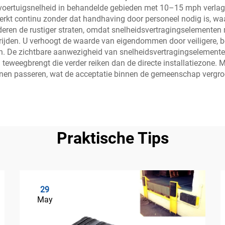
oertuigsnelheid in behandelde gebieden met 10–15 mph verlagen
erkt continu zonder dat handhaving door personeel nodig is, w
en de rustiger straten, omdat snelheidsvertragingselementen
ijden. U verhoogt de waarde van eigendommen door veiligere, be
n. De zichtbare aanwezigheid van snelheidsvertragingselementen
eweegbrengt die verder reiken dan de directe installatiezone. Mo
nen passeren, wat de acceptatie binnen de gemeenschap vergroo
Praktische Tips
29
May