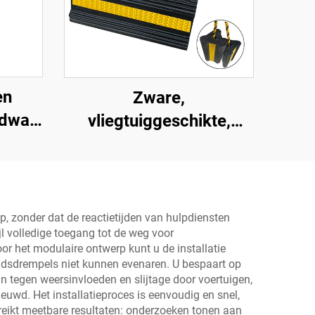
en
Zware,
dway
vliegtuiggeschikte,
hoogwaardige,
impactbestendige,
draagbare rubberen
wielblokken voor auto's,
p, zonder dat de reactietijden van hulpdiensten
jl volledige toegang tot de weg voor
vliegtuigen,
r het modulaire ontwerp kunt u de installatie
vrachtwagens,
heidsdrempels niet kunnen evenaren. U bespaart op
 tegen weersinvloeden en slijtage door voertuigen,
camperwagens AWC01
uwd. Het installatieproces is eenvoudig en snel,
ereikt meetbare resultaten: onderzoeken tonen aan