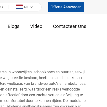
Offerte Aanvragen
NL
Blogs
Video
Contacteer Ons
ren in woonwijken, schoolzones en buurten, terwijl
ge weg breedte beslaan, heeft een snelheidskussen
otere wielbasis van brandweerauto’s en ambulances.
en geïnstalleerd, waardoor een reeks verhoogde
p effectief door een zachte verticale afwijking te
m comfortabel door te kunnen rijden. De modulaire
sten. Moderne snelheidskussens zijn voorzien van