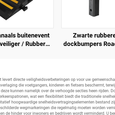
anaals buitenevent
Zwarte rubber
veiliger / Rubber
dockbumpers Roa
kabelbeveiliger
Products
kabelrampe
t levert directe veiligheidsverbeteringen op voor uw gemeenscha
sverlaging die voetgangers, kinderen en fietsers beschermt, terwi
ze kunnen namelijk over de verhoogde secties heen rijden. Doo
eerspatronen, wat een flexibiliteit biedt die traditionele snel
tatief hoogwaardige snelheidsvertragingselementen bestand zijn
eschilderde wegmarkeringen die regelmatig moeten worden vernie
 en de hinder voor inwoners en bedrijven wordt verminderd. U b