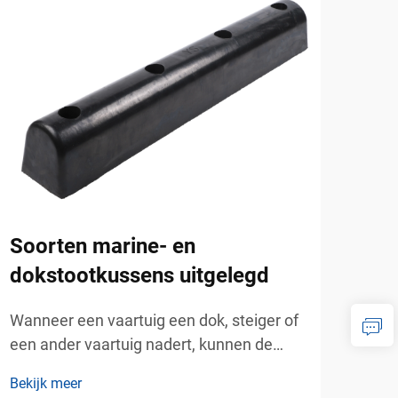
Soorten marine- en
Hoe
dokstootkussens uitgelegd
ond
ten
Wanneer een vaartuig een dok, steiger of
keg
een ander vaartuig nadert, kunnen de
hierbij betrokken krachten verrassend
Wat 
Bekijk meer
groot zijn. Zelfs bij lage snelheden