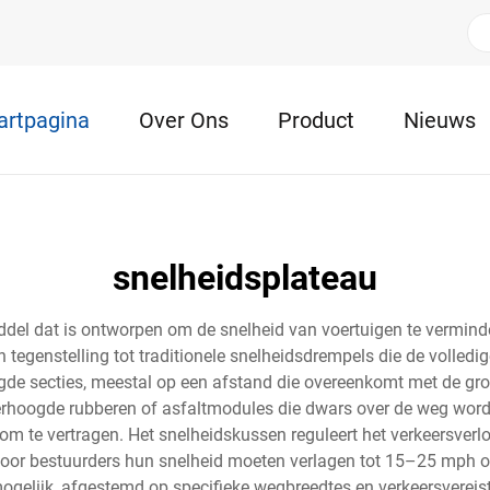
artpagina
Over Ons
Product
Nieuws
snelheidsplateau
del dat is ontworpen om de snelheid van voertuigen te verminde
tegenstelling tot traditionele snelheidsdrempels die de volledi
gde secties, meestal op een afstand die overeenkomt met de gr
verhoogde rubberen of asfaltmodules die dwars over de weg word
 te vertragen. Het snelheidskussen reguleert het verkeersverloo
oor bestuurders hun snelheid moeten verlagen tot 15–25 mph o
 mogelijk, afgestemd op specifieke wegbreedtes en verkeersverei