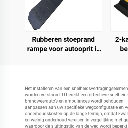
Rubberen stoeprand
2-k
rampe voor autooprit in
be
1,2 meter secties voor
afgeronde stoepranden
Het installeren van een snelheidsvertragingselemen
worden verstoord. U bereikt een effectieve snelheid
brandweerauto’s en ambulances wordt behouden – de
aanpassen aan uw specifieke wegconfiguratie en verk
onderhoudskosten op de lange termijn, omdat kwali
en weinig onderhoud vereisen in vergelijking met g
waardoor de sluitingstijd van de weg wordt beperkt