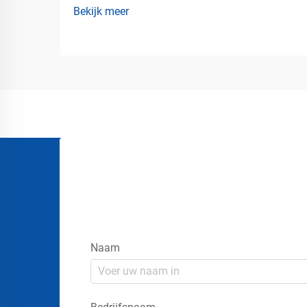
Bekijk meer
van parkeergebouwen met veel verkeer
Moderne parkeergarages kennen de hele
dag door voortdurende
voertuigbeweging. Bestuurders rijden in
smalle parkeerplaatsen, navigeren...
Naam