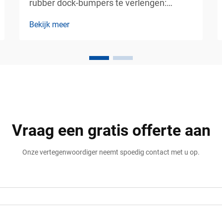
rubber dock-bumpers te verlengen:
langetermijnbeschermingsstrategieën
Bekijk meer
voor industriele dock-apparatuur.
Laadperrons behoren tot de drukst
bezette operationele gebieden in
magazijnen, vrachtterminals, logistieke
hubs, havens en productiefaciliteiten...
Vraag een gratis offerte aan
Onze vertegenwoordiger neemt spoedig contact met u op.