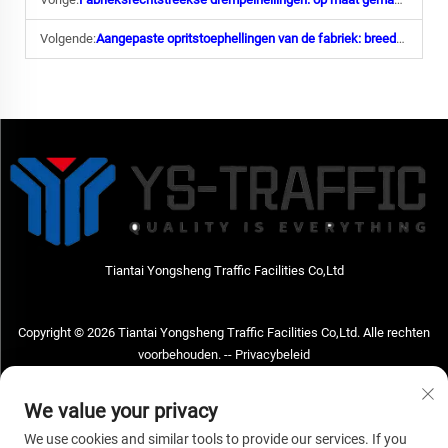
Volgende:
Aangepaste opritstoephellingen van de fabriek: breedte, laadcapaciteit en merkopties
Tiantai Yongsheng Traffic Facilities Co,Ltd
Copyright © 2026 Tiantai Yongsheng Traffic Facilities Co,Ltd. Alle rechten
voorbehouden. --
Privacybeleid
Neem contact met ons op
We value your privacy
Address: Tiantai Yongsheng Traffic Facilities Co,Ltd Adres; No.73 Hongchou
We use cookies and similar tools to provide our services. If you