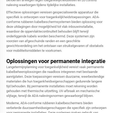
behoeften afwegen tegen toegankelijkheidseisen en zo continu
naleving waarborgen tijdens tijdelijke installaties.
Effectieve oplossingen vereisen gespecialiseerde apparatuur die
specifiek is ontworpen voor toegankelijkheidstoepassingen. ADA-
conforme rubberen kabelbeschermsystemen bieden oplossing voor
deze uitdagingen door mogelijkheid tot vlak-inbouwinstallatie,
waardoor de oppervlaktecontinuïteit behouden blijft terwijl
onderliggende kabels worden beschermd. Deze systemen zijn
voorzien van afgeschuinde randen en een geschikte
gewichtsverdeling om het ontstaan van struikelgevaren of obstakels
voor mobiliteitsmiddelen te voorkomen.
Oplossingen voor permanente integratie
Langetermijnplanning voor toegankelijkheid vereist vaak permanente
kabelbeheeroplossingen die naadloos integreren met bestaande
aanrijplaten. Deze toepassingen vereisen duurzame, weerbestendige
materialen die hun toegankheidseigenschappen gedurende langere
tijd behouden. Bij permanente installaties moet rekening worden
gehouden met thermische uitzetting, UV-afbraak en mechanische
slijtage, terwijl de ADA-nalevingsnormen gewaarborgd blijven.
Moderne, ADA-conforme rubberen kabelbeschermers bieden
verbeterde duurzaamheidseigenschappen die specifiek zijn ontworpen
voor permanente installaties. Deze systemen maken gebruik van