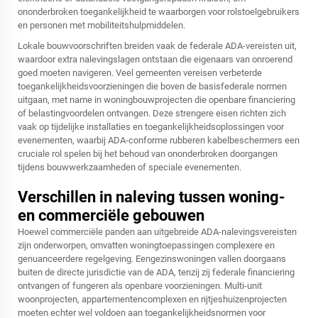
ononderbroken toegankelijkheid te waarborgen voor rolstoelgebruikers
en personen met mobiliteitshulpmiddelen.
Lokale bouwvoorschriften breiden vaak de federale ADA-vereisten uit,
waardoor extra nalevingslagen ontstaan die eigenaars van onroerend
goed moeten navigeren. Veel gemeenten vereisen verbeterde
toegankelijkheidsvoorzieningen die boven de basisfederale normen
uitgaan, met name in woningbouwprojecten die openbare financiering
of belastingvoordelen ontvangen. Deze strengere eisen richten zich
vaak op tijdelijke installaties en toegankelijkheidsoplossingen voor
evenementen, waarbij ADA-conforme rubberen kabelbeschermers een
cruciale rol spelen bij het behoud van ononderbroken doorgangen
tijdens bouwwerkzaamheden of speciale evenementen.
Verschillen in naleving tussen woning-
en commerciële gebouwen
Hoewel commerciële panden aan uitgebreide ADA-nalevingsvereisten
zijn onderworpen, omvatten woningtoepassingen complexere en
genuanceerdere regelgeving. Eengezinswoningen vallen doorgaans
buiten de directe jurisdictie van de ADA, tenzij zij federale financiering
ontvangen of fungeren als openbare voorzieningen. Multi-unit
woonprojecten, appartementencomplexen en rijtjeshuizenprojecten
moeten echter wel voldoen aan toegankelijkheidsnormen voor