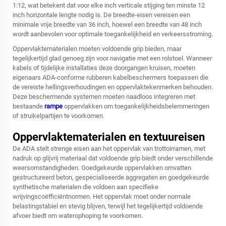
1:12, wat betekent dat voor elke inch verticale stijging ten minste 12
inch horizontale lengte nodig is. De breedte-eisen vereisen een
minimale vrije breedte van 36 inch, hoewel een breedte van 48 inch
wordt aanbevolen voor optimale toegankelijkheid en verkeersstroming.
Oppervlaktematerialen moeten voldoende grip bieden, maar
tegelijkertijd glad genoeg zijn voor navigatie met een rolstoel. Wanneer
kabels of tijdelijke installaties deze doorgangen kruisen, moeten
eigenaars ADA-conforme rubberen kabelbeschermers toepassen die
de vereiste hellingsverhoudingen en oppervlaktekenmerken behouden.
Deze beschermende systemen moeten naadloos integreren met
bestaande
rampe
oppervlakken om toegankelijkheidsbelemmeringen
of struikelpartijen te voorkomen.
Oppervlaktematerialen en textuureisen
De ADA stelt strenge eisen aan het oppervlak van trottoirramen, met
nadruk op glijvrij materiaal dat voldoende grip biedt onder verschillende
weersomstandigheden. Goedgekeurde oppervlakken omvatten
gestructureerd beton, gespecialiseerde aggregaten en goedgekeurde
synthetische materialen die voldoen aan specifieke
wrijvingscoëfficiëntnormen. Het oppervlak moet onder normale
belastingstabiel en stevig blijven, terwijl het tegelijkertijd voldoende
afvoer biedt om waterophoping te voorkomen.