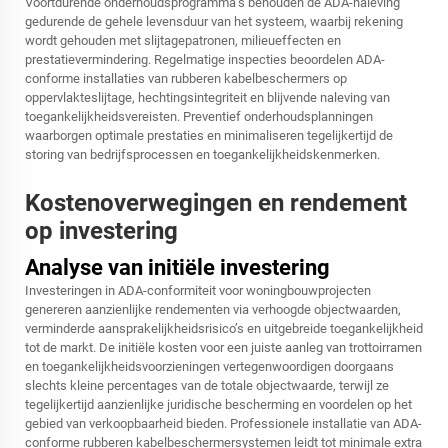
Voortdurende onderhoudsprogramma’s behouden de ADA-naleving
gedurende de gehele levensduur van het systeem, waarbij rekening
wordt gehouden met slijtagepatronen, milieueffecten en
prestatievermindering. Regelmatige inspecties beoordelen ADA-
conforme installaties van rubberen kabelbeschermers op
oppervlakteslijtage, hechtingsintegriteit en blijvende naleving van
toegankelijkheidsvereisten. Preventief onderhoudsplanningen
waarborgen optimale prestaties en minimaliseren tegelijkertijd de
storing van bedrijfsprocessen en toegankelijkheidskenmerken.
Kostenoverwegingen en rendement
op investering
Analyse van initiële investering
Investeringen in ADA-conformiteit voor woningbouwprojecten
genereren aanzienlijke rendementen via verhoogde objectwaarden,
verminderde aansprakelijkheidsrisico’s en uitgebreide toegankelijkheid
tot de markt. De initiële kosten voor een juiste aanleg van trottoirramen
en toegankelijkheidsvoorzieningen vertegenwoordigen doorgaans
slechts kleine percentages van de totale objectwaarde, terwijl ze
tegelijkertijd aanzienlijke juridische bescherming en voordelen op het
gebied van verkoopbaarheid bieden. Professionele installatie van ADA-
conforme rubberen kabelbeschermersystemen leidt tot minimale extra