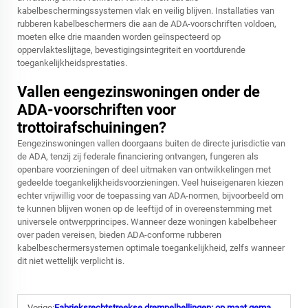
kabelbeschermingssystemen vlak en veilig blijven. Installaties van
rubberen kabelbeschermers die aan de ADA-voorschriften voldoen,
moeten elke drie maanden worden geïnspecteerd op
oppervlakteslijtage, bevestigingsintegriteit en voortdurende
toegankelijkheidsprestaties.
Vallen eengezinswoningen onder de
ADA-voorschriften voor
trottoirafschuiningen?
Eengezinswoningen vallen doorgaans buiten de directe jurisdictie van
de ADA, tenzij zij federale financiering ontvangen, fungeren als
openbare voorzieningen of deel uitmaken van ontwikkelingen met
gedeelde toegankelijkheidsvoorzieningen. Veel huiseigenaren kiezen
echter vrijwillig voor de toepassing van ADA-normen, bijvoorbeeld om
te kunnen blijven wonen op de leeftijd of in overeenstemming met
universele ontwerpprincipes. Wanneer deze woningen kabelbeheer
over paden vereisen, bieden ADA-conforme rubberen
kabelbeschermersystemen optimale toegankelijkheid, zelfs wanneer
dit niet wettelijk verplicht is.
Vorige:
Fabrieksrechtstreekse drempelhellingen: op maat gemaakte hoogte, breedte en oppervlaktestructuur voor groothandel