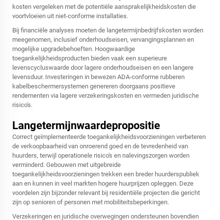
kosten vergeleken met de potentiële aansprakelijkheidskosten die
voortvloeien uit niet-conforme installaties.
Bij financiële analyses moeten de langetermijnbedrijfskosten worden
meegenomen, inclusief onderhoudseisen, vervangingsplannen en
mogelijke upgradebehoeften. Hoogwaardige
toegankelijkheidsproducten bieden vaak een superieure
levenscycluswaarde door lagere onderhoudseisen en een langere
levensduur. Investeringen in bewezen ADA-conforme rubberen
kabelbeschermersystemen genereren doorgaans positieve
rendementen via lagere verzekeringskosten en vermeden juridische
risico's.
Langetermijnwaardepropositie
Correct geïmplementeerde toegankelijkheidsvoorzieningen verbeteren
de verkoopbaarheid van onroerend goed en de tevredenheid van
huurders, terwijl operationele risico's en nalevingszorgen worden
verminderd. Gebouwen met uitgebreide
toegankelijkheidsvoorzieningen trekken een breder huurderspubliek
aan en kunnen in veel markten hogere huurprijzen opleggen. Deze
voordelen zijn bijzonder relevant bij residentiële projecten die gericht
zijn op senioren of personen met mobiliteitsbeperkingen.
Verzekeringen en juridische overwegingen ondersteunen bovendien