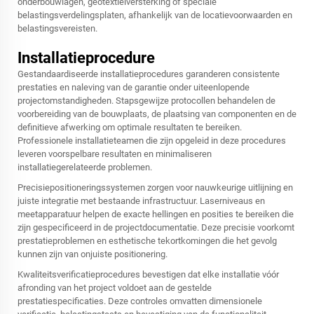
onderbouwlagen, geotextielversterking of speciale
belastingsverdelingsplaten, afhankelijk van de locatievoorwaarden en
belastingsvereisten.
Installatieprocedure
Gestandaardiseerde installatieprocedures garanderen consistente
prestaties en naleving van de garantie onder uiteenlopende
projectomstandigheden. Stapsgewijze protocollen behandelen de
voorbereiding van de bouwplaats, de plaatsing van componenten en de
definitieve afwerking om optimale resultaten te bereiken.
Professionele installatieteamen die zijn opgeleid in deze procedures
leveren voorspelbare resultaten en minimaliseren
installatiegerelateerde problemen.
Precisiepositioneringssystemen zorgen voor nauwkeurige uitlijning en
juiste integratie met bestaande infrastructuur. Laserniveaus en
meetapparatuur helpen de exacte hellingen en posities te bereiken die
zijn gespecificeerd in de projectdocumentatie. Deze precisie voorkomt
prestatieproblemen en esthetische tekortkomingen die het gevolg
kunnen zijn van onjuiste positionering.
Kwaliteitsverificatieprocedures bevestigen dat elke installatie vóór
afronding van het project voldoet aan de gestelde
prestatiespecificaties. Deze controles omvatten dimensionele