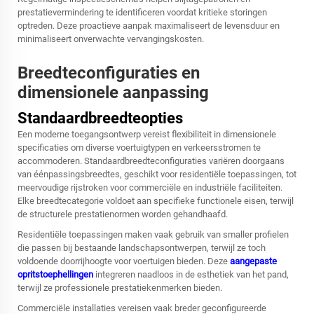
prestatievermindering te identificeren voordat kritieke storingen
optreden. Deze proactieve aanpak maximaliseert de levensduur en
minimaliseert onverwachte vervangingskosten.
Breedteconfiguraties en
dimensionele aanpassing
Standaardbreedteopties
Een moderne toegangsontwerp vereist flexibiliteit in dimensionele
specificaties om diverse voertuigtypen en verkeersstromen te
accommoderen. Standaardbreedteconfiguraties variëren doorgaans
van éénpassingsbreedtes, geschikt voor residentiële toepassingen, tot
meervoudige rijstroken voor commerciële en industriële faciliteiten.
Elke breedtecategorie voldoet aan specifieke functionele eisen, terwijl
de structurele prestatienormen worden gehandhaafd.
Residentiële toepassingen maken vaak gebruik van smaller profielen
die passen bij bestaande landschapsontwerpen, terwijl ze toch
voldoende doorrijhoogte voor voertuigen bieden. Deze
aangepaste
opritstoephellingen
integreren naadloos in de esthetiek van het pand,
terwijl ze professionele prestatiekenmerken bieden.
Commerciële installaties vereisen vaak breder geconfigureerde