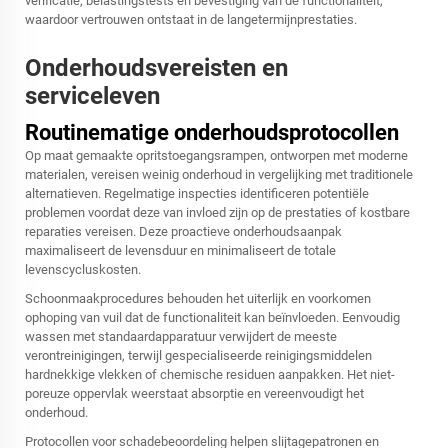
verificatie, belastingstests en bevestiging van de functionaliteit,
waardoor vertrouwen ontstaat in de langetermijnprestaties.
Onderhoudsvereisten en
serviceleven
Routinematige onderhoudsprotocollen
Op maat gemaakte opritstoegangsrampen, ontworpen met moderne
materialen, vereisen weinig onderhoud in vergelijking met traditionele
alternatieven. Regelmatige inspecties identificeren potentiële
problemen voordat deze van invloed zijn op de prestaties of kostbare
reparaties vereisen. Deze proactieve onderhoudsaanpak
maximaliseert de levensduur en minimaliseert de totale
levenscycluskosten.
Schoonmaakprocedures behouden het uiterlijk en voorkomen
ophoping van vuil dat de functionaliteit kan beïnvloeden. Eenvoudig
wassen met standaardapparatuur verwijdert de meeste
verontreinigingen, terwijl gespecialiseerde reinigingsmiddelen
hardnekkige vlekken of chemische residuen aanpakken. Het niet-
poreuze oppervlak weerstaat absorptie en vereenvoudigt het
onderhoud.
Protocollen voor schadebeoordeling helpen slijtagepatronen en