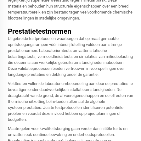
tegelijkertijd superieure weerstand tegen milieuafbraak. Deze
materialen behouden hun structurele eigenschappen over een breed
temperatuurbereik en zijn bestand tegen veelvoorkomende chemische
blootstellingen in stedelijke omgevingen.
Prestatietestnormen
Uitgebreide testprotocollen waarborgen dat op maat gemaakte
opritstoegangsrampen vóór inbedrijfstelling voldoen aan strenge
prestatienormen. Laboratoriumtests omvatten statische
belastingstests, vermoeidheidstests en simulaties van milieubelasting
die decennia aan werkelijke gebruiksomstandigheden nabootsen.
Deze validatieprocessen bieden vertrouwen in voorspellingen over
langdurige prestaties en dekking onder de garantie.
Veldtesten vullen de laboratoriumbeoordeling aan door de prestaties te
bevestigen onder daadwerkelijke installatieomstandigheden. De
draagkracht van de grond, de afvoereigenschappen en de effecten van
thermische uitzetting beïnvloeden allemaal de algehele
systeemprestaties. Juiste testprotocollen identificeren potentiële
problemen voordat deze invloed hebben op projectplanningen of
budgetten.
Maatregelen voor kwaliteitsborging gaan verder dan initiële tests en
omvatten ook continue bewaking en onderhoudsprotocollen.
Regelmatige inspectieschema's helpen slijtagepatronen en