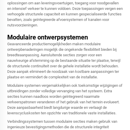
oplossingen om aan leveringsvoertuigen, toegang voor noodgevallen
en intensief verkeer te kunnen voldoen. Deze toepassingen vergen een
verhoogde structurele capaciteit en kunnen gespecialiseerde functies
bevatten, zoals geïntegreerde afvoersystemen of kanalen voor
nutsvoorzieningen.
Modulaire ontwerpsystemen
Geavanceerde productiemogelijkheden maken modulaire
ontwerpbenaderingen mogelijk die ongekende flexibiliteit bieden bij
breedteaanpassing. Aansluitende secties zorgen voor een
nauwkeurige afstemming op de bestaande situatie ter plaatse, terwijl
de structurele continuïteit over de gehele installatie wordt behouden.
Deze aanpak elimineert de noodzaak van kostbare aanpassingen ter
plaatse en vermindert de complexiteit van de installatie.
Modulaire systemen vergemakkelijken ook toekomstige wijzigingen of
uitbreidingen zonder volledige vervanging van het systeem. Extra
secties kunnen naadloos worden geïntegreerd naarmate
verkeerspatronen veranderen of het gebruik van het terrein evolueert.
Deze aanpasbaarheid biedt langdurige waarde en verlaagt de
levenscycluskosten ten opzichte van traditionele vaste installaties.
Verbindingssystemen tussen modulaire secties maken gebruik van
ingenieuze bevestigingsmethoden die de structurele integriteit