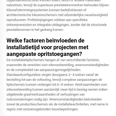
Oppervlaktestructuren kunnen steen, beton of andere materialen
nabootsen, terwijl de superieure prestatiekenmerken behouden blijven.
Kleurafstemmingssystemen kunnen bedrijfskleuren of
architectonische kleurenschema’s met uitzonderlijke nauwkeurigheid
reproduceren. Profielwijzigingen voldoen aan specifieke
ontwerpvereisten en integratie-uitdagingen, zonder dat de structurele
prestatienormen in het gedrang komen.
Welke factoren beïnvloeden de
installatietijd voor projecten met
aangepaste opritstoegangen?
De installatietijdschema's hangen af van verschillende factoren,
waaronder de vereisten voor sitevoorbereiding, weersomstandigheden
en de complexiteit van aanpassingsmogelijkheden.
Standaardconfiguraties vergen doorgaans 2–4 weken vanaf de
bestelling tot aan de voltooiing, terwijl complexe aanpassingen de
tijdschema's kunnen verlengen tot 6–8 weken. Werkzaamheden voor
sitevoorbereiding kunnen aanzienlijk meer tijd in beslag nemen indien
uitgebreide graafwerkzaamheden of verhuizingen van
nutsvoorzieningen nodig zijn. Weersomstandigheden beïnvloeden
zowel de productieschema's als de installatieactiviteiten, met name in
regio’s met seizoensgebonden bouwbeperkingen.