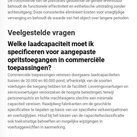
De consistentie van de prestaties gedurende de gehele levensduur
behoudt de functionele effectiviteit en esthetische uitstraling zonder
achteruitgang. Deze consistentie elimineert kosten voor vroegtijdige
vervanging en behoudt de waarde van het object over langere perioden.
Veelgestelde vragen
Welke laadcapaciteit moet ik
specificeren voor aangepaste
opritstoegangen in commerciële
toepassingen?
Commerciële toepassingen vereisen doorgaans laadcapaciteiten
tussen de 20.000 en 80.000 pond, afhankelijk van de soorten
voertuigen die toegang hebben tot de faciliteit. Leveringsvoertuigen en
servicevoertuigen veroorzaken de hoogste belastingen, terwijl
personenauto’s en lichte vrachtwagens slechts een minimale
capaciteit vereisen. Raadpleeg fabrikanten om de geschikte
specificaties te bepalen op basis van uw specifieke verkeerspatronen
en voertuigtypen. Houd bij het kiezen van de capaciteitsclassificatie
ook toekomstige behoeften en mogelijke wijzigingen in
voertuiggewichten in aanmerking.