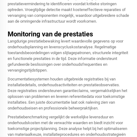
prestatievermindering te identificeren voordat kritieke storingen
optreden. Vroegtijdige detectie maakt kosteneffectieve reparaties of
vervanging van componenten mogelijk, waardoor uitgebreidere schade
aan de omringende infrastructuur wordt voorkomen.
Monitoring van de prestaties
Langdurige prestatiebewaking levert waardevolle gegevens op voor
onderhoudsplanning en levenscycluskostanalyse. Regelmatige
toestandsbeoordelingen volgen slijtagepatronen, structurele integriteit
en functionele prestaties in de tijd. Deze informatie ondersteunt
gefundeerde beslissingen over onderhoudsfrequenties en
vervangingstijdstippen.
Documentatiesystemen houden uitgebreide registraties bij van
installatiedetails, onderhoudsactiviteiten en prestatieobservaties.
Deze registraties ondersteunen garantieclaims, vergemakkelijken het
oplossen van problemen en leveren referentiedata voor toekomstige
installaties. Een juiste documentatie laat ook naleving zien van
onderhoudseisen en professionele beheerpraktijken.
Prestatiebenchmarking vergelijkt de werkelijke levensduur en
onderhoudskosten met de verwachte waarden en biedt inzicht voor
toekomstige projectplanning. Deze analyse helpt bij het optimaliseren
van materiaalkeuze, installatieprocedures en onderhoudsstrategieën