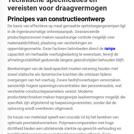
vereisten voor draagvermogen
Principes van constructieontwerp
De basis van effectieve op maat gemaakte opritstoegangsrampen ligt
in de ingenieursmatige ontwerpaanpak. Geavanceerde
productieprocessen maken nauwkeurige controle mogelijk over
materiaaldichtheid, plaatsing van versterkingen en
oppervlakgeometrie. Deze factoren beïnvloeden direct de
rampe
capaciteit om herhaalde voertuigbelasting te weerstaan, terwijl de
afmetingsstabiliteit gedurende langere gebruikstijden behouden blijft.
Berekeningen van de laadcapaciteit moeten rekening houden met
zowel statische als dynamische krachten die ontstaan tijdens
overgangen van het voertuig. Zware bedrijfsvoertuigen veroorzaken
aanzienlijk hogere spanningsconcentraties dan personenauto's, wat
versterkte constructieparameters vereist. Moderne
productietechnieken maken trapsgewijze laadvermogens mogelijk die
specifiek zijn afgestemd op toepassingsvereisten, zonder dat de
oplossing wordt overdreven uitgevoerd.
De keuze van materiaal speelt een cruciale rol bij het bereiken van
optimale prestatiekenmerken. Polymeercomposieten met hoge
dichtheid bieden een uitstekende sterkte-op-gewicht-verhouding en