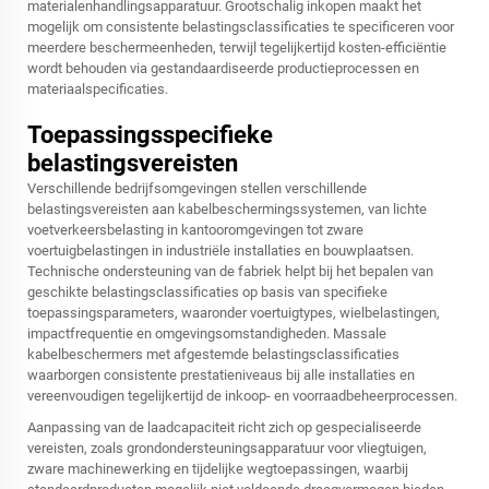
materialenhandlingsapparatuur. Grootschalig inkopen maakt het
mogelijk om consistente belastingsclassificaties te specificeren voor
meerdere beschermeenheden, terwijl tegelijkertijd kosten-efficiëntie
wordt behouden via gestandaardiseerde productieprocessen en
materiaalspecificaties.
Toepassingsspecifieke
belastingsvereisten
Verschillende bedrijfsomgevingen stellen verschillende
belastingsvereisten aan kabelbeschermingssystemen, van lichte
voetverkeersbelasting in kantooromgevingen tot zware
voertuigbelastingen in industriële installaties en bouwplaatsen.
Technische ondersteuning van de fabriek helpt bij het bepalen van
geschikte belastingsclassificaties op basis van specifieke
toepassingsparameters, waaronder voertuigtypes, wielbelastingen,
impactfrequentie en omgevingsomstandigheden. Massale
kabelbeschermers met afgestemde belastingsclassificaties
waarborgen consistente prestatieniveaus bij alle installaties en
vereenvoudigen tegelijkertijd de inkoop- en voorraadbeheerprocessen.
Aanpassing van de laadcapaciteit richt zich op gespecialiseerde
vereisten, zoals grondondersteuningsapparatuur voor vliegtuigen,
zware machinewerking en tijdelijke wegtoepassingen, waarbij