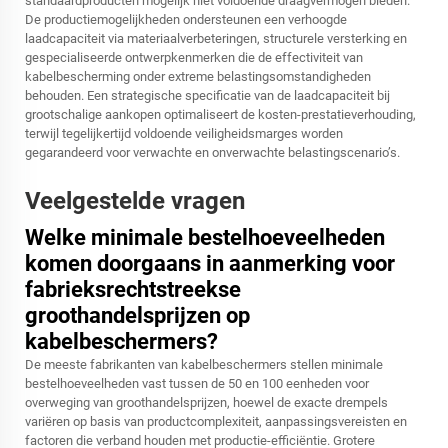
standaardproducten mogelijk niet voldoende draagvermogen bieden.
De productiemogelijkheden ondersteunen een verhoogde
laadcapaciteit via materiaalverbeteringen, structurele versterking en
gespecialiseerde ontwerpkenmerken die de effectiviteit van
kabelbescherming onder extreme belastingsomstandigheden
behouden. Een strategische specificatie van de laadcapaciteit bij
grootschalige aankopen optimaliseert de kosten-prestatieverhouding,
terwijl tegelijkertijd voldoende veiligheidsmarges worden
gegarandeerd voor verwachte en onverwachte belastingscenario’s.
Veelgestelde vragen
Welke minimale bestelhoeveelheden
komen doorgaans in aanmerking voor
fabrieksrechtstreekse
groothandelsprijzen op
kabelbeschermers?
De meeste fabrikanten van kabelbeschermers stellen minimale
bestelhoeveelheden vast tussen de 50 en 100 eenheden voor
overweging van groothandelsprijzen, hoewel de exacte drempels
variëren op basis van productcomplexiteit, aanpassingsvereisten en
factoren die verband houden met productie-efficiëntie. Grotere