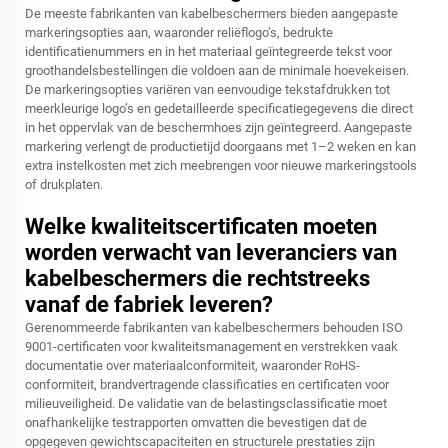
De meeste fabrikanten van kabelbeschermers bieden aangepaste
markeringsopties aan, waaronder reliëflogo’s, bedrukte
identificatienummers en in het materiaal geïntegreerde tekst voor
groothandelsbestellingen die voldoen aan de minimale hoevekeisen.
De markeringsopties variëren van eenvoudige tekstafdrukken tot
meerkleurige logo’s en gedetailleerde specificatiegegevens die direct
in het oppervlak van de beschermhoes zijn geïntegreerd. Aangepaste
markering verlengt de productietijd doorgaans met 1–2 weken en kan
extra instelkosten met zich meebrengen voor nieuwe markeringstools
of drukplaten.
Welke kwaliteitscertificaten moeten
worden verwacht van leveranciers van
kabelbeschermers die rechtstreeks
vanaf de fabriek leveren?
Gerenommeerde fabrikanten van kabelbeschermers behouden ISO
9001-certificaten voor kwaliteitsmanagement en verstrekken vaak
documentatie over materiaalconformiteit, waaronder RoHS-
conformiteit, brandvertragende classificaties en certificaten voor
milieuveiligheid. De validatie van de belastingsclassificatie moet
onafhankelijke testrapporten omvatten die bevestigen dat de
opgegeven gewichtscapaciteiten en structurele prestaties zijn