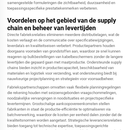
samengestelde formuleringen die zichtbaarheid, duurzaamheid en
toepassingsspecifieke prestatiekenmerken verbeteren.
Voordelen op het gebied van de supply
chain en beheer van levertijden
Directe fabrieksrelaties elimineren meerdere distributielagen, wat de
kosten verlaagt en de communicatie over specificatiewijzigingen,
leverdata's en kwaliteitseisen verbetert. Productiepartners houden
doorgaans voorraden van grondstoffen aan, waardoor ze snel kunnen
reageren op bulkbestellingen van kabelbeschermers zonder de langere
levertijden die gepaard gaan met maatproductie. Ondersteunde supply
chains bieden inzicht in productiecapaciteit, beschikbaarheid van
materialen en logistiek voor verzending, wat ondersteuning biedt bij
nauwkeurige projectplanning en strategieën voor voorraadbeheer.
Fabriekspartnerschappen omvatten vaak flexibele planningregelingen
die rekening houden met seizoensgebonden vraagschommelingen,
noodzakelijke vervangingen in noodsituaties en projectspecifieke
levertermijnen. Grootschalige aankoopovereenkomsten stellen
fabrikanten in staat de productie-efficiëntie te optimaliseren via
batchverwerking, waardoor de kosten per eenheid dalen zonder dat de
kwaliteitsnormen worden aangetast. Strategische leveranciersrelaties
bieden toegang tot technische expertise, toepassingsgerichte