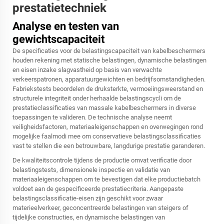
prestatietechniek
Analyse en testen van
gewichtscapaciteit
De specificaties voor de belastingscapaciteit van kabelbeschermers
houden rekening met statische belastingen, dynamische belastingen
en eisen inzake slagvastheid op basis van verwachte
verkeerspatronen, apparatuurgewichten en bedrijfsomstandigheden.
Fabriekstests beoordelen de druksterkte, vermoeiingsweerstand en
structurele integriteit onder herhaalde belastingscycli om de
prestatieclassificaties van massale kabelbeschermers in diverse
toepassingen te valideren. De technische analyse neemt
veiligheidsfactoren, materiaaleigenschappen en overwegingen rond
mogelijke faalmodi mee om conservatieve belastingsclassificaties
vast te stellen die een betrouwbare, langdurige prestatie garanderen.
De kwaliteitscontrole tijdens de productie omvat verificatie door
belastingstests, dimensionele inspectie en validatie van
materiaaleigenschappen om te bevestigen dat elke productiebatch
voldoet aan de gespecificeerde prestatiecriteria. Aangepaste
belastingsclassificatie-eisen zijn geschikt voor zwaar
materieelverkeer, geconcentreerde belastingen van steigers of
tijdelijke constructies, en dynamische belastingen van