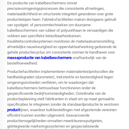
De productie van kabelbeschermers omvat
precisievormgevingsprocessen die consistente afmetingen,
materiaaldichtheid en structurele integriteit garanderen over grote
productielopen heen. Fabrieksfaciliteiten maken doorgaans gebruik
van spuitgiet- of persvormtechnieken om duurzame
kabelbeschermers van rubber of polyurethaan te vervaardigen die
voldoen aan specifieke belastbaarheidseisen.
Kwaliteitscontrolesystemen monitoren de materiaalsamenstelling,
afmetelijke nauwkeurigheid en oppervlakteafwerking gedurende de
gehele productiecyclus om consistente normen te handhaven voor
massaproductie van kabelbeschermers
onafhankelijk van de
bestelhoeveelheid.
Productiefaciliteiten implementeren materialentestprotocollen die
hardheidsgraden (durometer), treksterkte en bestendigheid tegen
omgevingsinvloeden verifiëren, om te waarborgen dat
kabelbeschermers betrouwbaar functioneren onder de
gespecificeerde bedrijfsomstandigheden. Coördinatie van de
productieplanning stelt fabrikanten in staat om op maat gemaakte
specificaties te integreren zonder de standaardproductie te verstoren
product
lijnen, waardoor bulkbestellingen met afgestemde vereisten
efficiënt kunnen worden uitgevoerd. Geavanceerde
productiemogelijkheden omvatten meerkleurenspuitgieten,
geïntegreerde markeringssystemen en gespecialiseerde