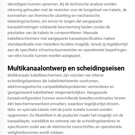
diensttypen kunnen opnemen. Bij de technische analyse worden
rekening gehouden met de vereisten voor de boogstraal van kabels, de
kenmerken van thermische uitzetting en mechanische
belastingsfactoren, om ervoor te zorgen dat aangepaste
kanaalafmetingen voldoende bescherming bieden zonder de
prestaties van de kabels te compromitteren. Massale
kabelbeschermers met aangepaste kanaalspecificaties maken
standaardisatie over meerdere locaties mogelijk, terwijl zij tegelijkertijd
aan de specifieke infrastructuurvereisten en operationele beperkingen
van elke locatie kunnen worden aangepast.
Multikanaalontwerp en scheidingseisen
Multikanaals kabelbeschermers zijn voorzien van interne
scheidingsbarrières die kabelinterferentie voorkomen,
elektromagnetische compatibiliteitsproblemen verminderen en
georganiseerd kabelbeheer vergemakkelijken. Aangepaste
kanaalconfiguraties kunnen verschillende breedtecombinaties binnen
één beschermereenheid omvatten, waardoor tegelijkertijd stroom-,
data- en speciale kabels met de juiste isolatie kunnen worden
opgenomen. De flexibiliteit in de productie maakt het mogelijk om de
kanaaldiepte, wanddikte en ontwerp van de scheidingsbarrières te
specificeren zodat aan de elektrische voorschriften en operationele
veiligheidsnormen wordt voldaan.