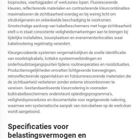
looproutes, voertuigpaden of werkzones lopen. Fluorescerende
kleuren, reflecterende materialen en contrasterende kleurcombinaties
maximaliseren de zichtbaarheid overdag en bij weinig licht om
struikelgevaren en onbedoelde beschadiging te voorkomen.
Grootschalige aankoop van kabelbeschermers met hoge zichtbaarheid
stelt u in staat consistente veiligheidsmarkeringen aan te brengen bij
tijdelijke installaties, bouwplaatsen en evenementenlocaties waar
kabelroutering regelmatig verandert.
Kleurgecodeerde systemen vergemakkelijken de snelle identificatie
van noodstopkabels, kritieke systeemverbindingen en
onderhoudstoegangspunten tijdens routineoperaties en noodsituaties.
Productiemogelijkheden omvatten lichtgevende toevoegingen,
retroreflecterende oppervlakken en fotoluminescerende materialen die
de zichtbaarheid verbeteren zonder externe stroombronnen te
vereisen. Gestandaardiseerde kleurcodering in voorraden
bulkkabelbeschermers ondersteunt opleidingsprogramma’s,
veiligheidsprocedures en documentatie voor regelgevende naleving,
waarmee een systematische aanpak van risicobeheer op de werkvloer
wordt aangetoond.
Specificaties voor
belastingsvermogen en