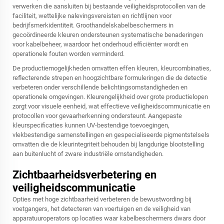
verwerken die aansluiten bij bestaande veiligheidsprotocollen van de
faciliteit, wettelijke nalevingsvereisten en richtlijnen voor
bedrijfsmerkidentiteit. Groothandelskabelbeschermers in
gecoördineerde kleuren ondersteunen systematische benaderingen
voor kabelbeheer, waardoor het onderhoud efficiënter wordt en
operationele fouten worden verminderd.
De productiemogelijkheden omvatten effen kleuren, kleurcombinaties,
reflecterende strepen en hoogzichtbare formuleringen die de detectie
verbeteren onder verschillende belichtingsomstandigheden en
operationele omgevingen. Kleurengelijkheid over grote productielopen
zorgt voor visuele eenheid, wat effectieve veiligheidscommunicatie en
protocollen voor gevaarherkenning ondersteunt. Aangepaste
kleurspecificaties kunnen UV-bestendige toevoegingen,
vlekbestendige samenstellingen en gespecialiseerde pigmentstelsels
omvatten die de kleurintegriteit behouden bij langdurige blootstelling
aan buitenlucht of zware industriële omstandigheden.
Zichtbaarheidsverbetering en
veiligheidscommunicatie
Opties met hoge zichtbaarheid verbeteren de bewustwording bij
voetgangers, het detecteren van voertuigen en de veiligheid van
apparatuuroperators op locaties waar kabelbeschermers dwars door