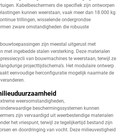
uigen. Kabelbeschermers die specifiek zijn ontworpen
elastingen kunnen weerstaan, vaak meer dan 18.000 kg
ntinue trillingen, wisselende ondergrondse
ormen zware omstandigheden die robuuste
 bouwtoepassingen zijn meestal uitgerust met
n met ingebedde stalen versterking. Deze materialen
essiecycli van bouwmachines te weerstaan, terwijl ze
angdurige projecttijdschema’s. Het modulaire ontwerp
akt eenvoudige herconfiguratie mogelijk naarmate de
 veranderen.
milieuduurzaamheid
 extreme weersomstandigheden,
 minderwaardige beschermingssystemen kunnen
rmers zijn vervaardigd uit weerbestendige materialen
r het vriespunt, terwijl ze tegelijkertijd bestand zijn
orsen en doordringing van vocht. Deze milieuvestigheid