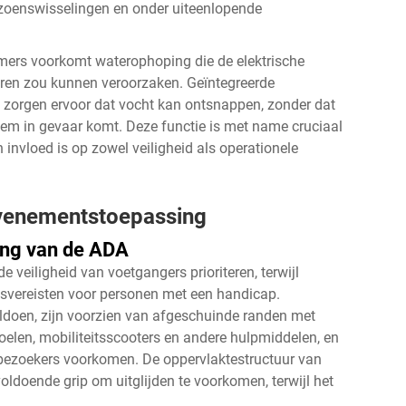
izoenswisselingen en onder uiteenlopende
mers voorkomt waterophoping die de elektrische
aren zou kunnen veroorzaken. Geïntegreerde
 zorgen ervoor dat vocht kan ontsnappen, zonder dat
teem in gevaar komt. Deze functie is met name cruciaal
invloed is op zowel veiligheid als operationele
 evenementstoepassing
ing van de ADA
 veiligheid van voetgangers prioriteren, terwijl
idsvereisten voor personen met een handicap.
ldoen, zijn voorzien van afgeschuinde randen met
toelen, mobiliteitsscooters en andere hulpmiddelen, en
 bezoekers voorkomen. De oppervlaktestructuur van
ldoende grip om uitglijden te voorkomen, terwijl het