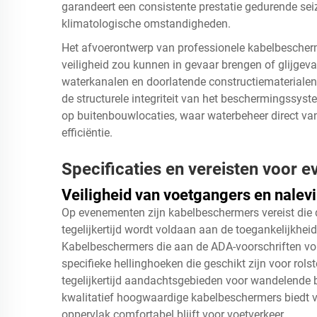
garandeert een consistente prestatie gedurende se
klimatologische omstandigheden.
Het afvoerontwerp van professionele kabelbescher
veiligheid zou kunnen in gevaar brengen of glijgev
waterkanalen en doorlatende constructiematerialen
de structurele integriteit van het beschermingssys
op buitenbouwlocaties, waar waterbeheer direct van 
efficiëntie.
Specificaties en vereisten voor
Veiligheid van voetgangers en nalev
Op evenementen zijn kabelbeschermers vereist die de
tegelijkertijd wordt voldaan aan de toegankelijkhe
Kabelbeschermers die aan de ADA-voorschriften vo
specifieke hellinghoeken die geschikt zijn voor rols
tegelijkertijd aandachtsgebieden voor wandelende
kwalitatief hoogwaardige kabelbeschermers biedt vo
oppervlak comfortabel blijft voor voetverkeer.