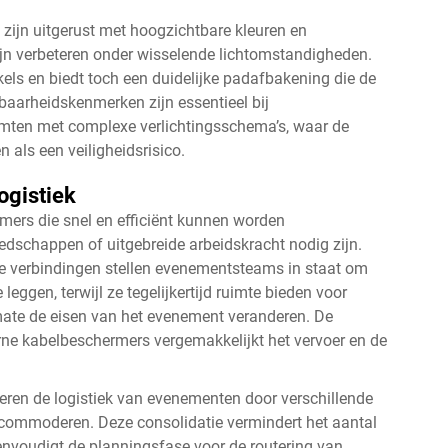
ijn uitgerust met hoogzichtbare kleuren en
ijn verbeteren onder wisselende lichtomstandigheden.
kels en biedt toch een duidelijke padafbakening die de
baarheidskenmerken zijn essentieel bij
mten met complexe verlichtingsschema’s, waar de
 als een veiligheidsrisico.
ogistiek
ers die snel en efficiënt kunnen worden
edschappen of uitgebreide arbeidskracht nodig zijn.
e verbindingen stellen evenementsteams in staat om
ggen, terwijl ze tegelijkertijd ruimte bieden voor
mate de eisen van het evenement veranderen. De
ne kabelbeschermers vergemakkelijkt het vervoer en de
ren de logistiek van evenementen door verschillende
commoderen. Deze consolidatie vermindert het aantal
envoudigt de planningsfase voor de routering van