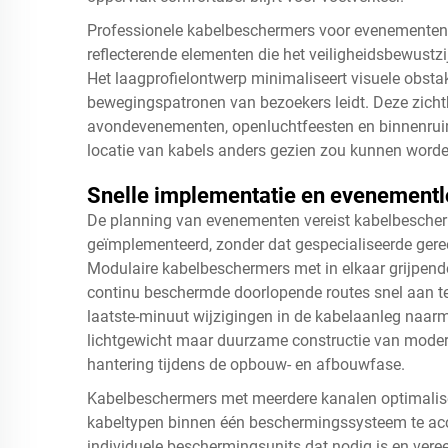
Professionele kabelbeschermers voor evenementen z
reflecterende elementen die het veiligheidsbewustz
Het laagprofielontwerp minimaliseert visuele obsta
bewegingspatronen van bezoekers leidt. Deze zicht
avondevenementen, openluchtfeesten en binnenrui
locatie van kabels anders gezien zou kunnen worden
Snelle implementatie en evenementl
De planning van evenementen vereist kabelbescherm
geïmplementeerd, zonder dat gespecialiseerde gere
Modulaire kabelbeschermers met in elkaar grijpend
continu beschermde doorlopende routes snel aan te le
laatste-minuut wijzigingen in de kabelaanleg naar
lichtgewicht maar duurzame constructie van moder
hantering tijdens de opbouw- en afbouwfase.
Kabelbeschermers met meerdere kanalen optimalise
kabeltypen binnen één beschermingssysteem te ac
individuele beschermingsunits dat nodig is en vere