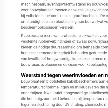
machinespark, leveringsvrachtwagens en bouwvoert
voor bouwplaatsen moeten aanzienlijke gewichtsb
bij volbeladen betonmixers en graafmachines. De co
omstandigheden en blootstelling aan bouwafval v
beschermoplossingen vereisen.
Kabelbeschermers van professionele kwaliteit voor
versterkte rubberverbindingen of zwaar polyurethaa
bieden de nodige duurzaamheid om herhaalde compr
hun beschermende integriteit behouden gedurende l
van kwalitatief hoogwaardige kabelbeschermers ma
bouwfases evolueren en de eisen voor kabelaanleg
Weerstand tegen weerinvloeden en 
Bouwplaatsen blootstellen kabelbeschermers aan
temperatuurschommelingen en milieugevaren die
ondermijnen. Kwalitatief hoogwaardige kabelbesche
die hun buigzaamheid behouden bij temperaturen onde
tegen verslechtering door UV-straling, chemische m