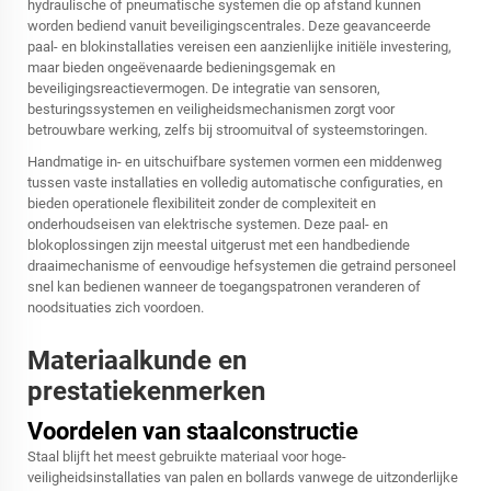
hydraulische of pneumatische systemen die op afstand kunnen
worden bediend vanuit beveiligingscentrales. Deze geavanceerde
paal- en blokinstallaties vereisen een aanzienlijke initiële investering,
maar bieden ongeëvenaarde bedieningsgemak en
beveiligingsreactievermogen. De integratie van sensoren,
besturingssystemen en veiligheidsmechanismen zorgt voor
betrouwbare werking, zelfs bij stroomuitval of systeemstoringen.
Handmatige in- en uitschuifbare systemen vormen een middenweg
tussen vaste installaties en volledig automatische configuraties, en
bieden operationele flexibiliteit zonder de complexiteit en
onderhoudseisen van elektrische systemen. Deze paal- en
blokoplossingen zijn meestal uitgerust met een handbediende
draaimechanisme of eenvoudige hefsystemen die getraind personeel
snel kan bedienen wanneer de toegangspatronen veranderen of
noodsituaties zich voordoen.
Materiaalkunde en
prestatiekenmerken
Voordelen van staalconstructie
Staal blijft het meest gebruikte materiaal voor hoge-
veiligheidsinstallaties van palen en bollards vanwege de uitzonderlijke