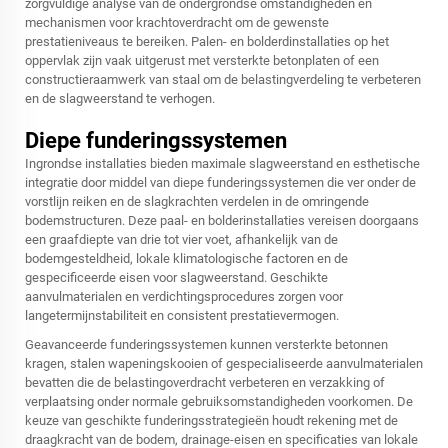
zorgvuldige analyse van de ondergrondse omstandigheden en
mechanismen voor krachtoverdracht om de gewenste
prestatieniveaus te bereiken. Palen- en bolderdinstallaties op het
oppervlak zijn vaak uitgerust met versterkte betonplaten of een
constructieraamwerk van staal om de belastingverdeling te verbeteren
en de slagweerstand te verhogen.
Diepe funderingssystemen
Ingrondse installaties bieden maximale slagweerstand en esthetische
integratie door middel van diepe funderingssystemen die ver onder de
vorstlijn reiken en de slagkrachten verdelen in de omringende
bodemstructuren. Deze paal- en bolderinstallaties vereisen doorgaans
een graafdiepte van drie tot vier voet, afhankelijk van de
bodemgesteldheid, lokale klimatologische factoren en de
gespecificeerde eisen voor slagweerstand. Geschikte
aanvulmaterialen en verdichtingsprocedures zorgen voor
langetermijnstabiliteit en consistent prestatievermogen.
Geavanceerde funderingssystemen kunnen versterkte betonnen
kragen, stalen wapeningskooien of gespecialiseerde aanvulmaterialen
bevatten die de belastingoverdracht verbeteren en verzakking of
verplaatsing onder normale gebruiksomstandigheden voorkomen. De
keuze van geschikte funderingsstrategieën houdt rekening met de
draagkracht van de bodem, drainage-eisen en specificaties van lokale