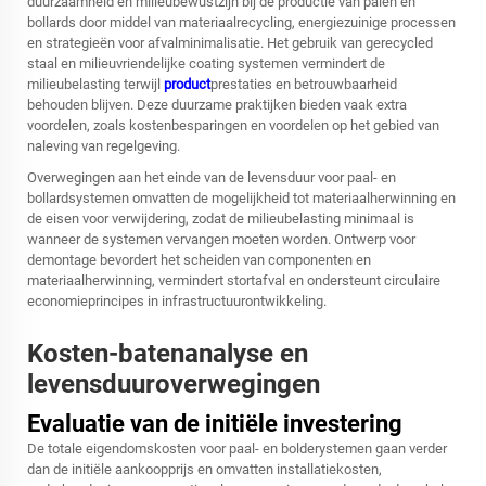
duurzaamheid en milieubewustzijn bij de productie van palen en
bollards door middel van materiaalrecycling, energiezuinige processen
en strategieën voor afvalminimalisatie. Het gebruik van gerecycled
staal en milieuvriendelijke coating systemen vermindert de
milieubelasting terwijl
product
prestaties en betrouwbaarheid
behouden blijven. Deze duurzame praktijken bieden vaak extra
voordelen, zoals kostenbesparingen en voordelen op het gebied van
naleving van regelgeving.
Overwegingen aan het einde van de levensduur voor paal- en
bollardsystemen omvatten de mogelijkheid tot materiaalherwinning en
de eisen voor verwijdering, zodat de milieubelasting minimaal is
wanneer de systemen vervangen moeten worden. Ontwerp voor
demontage bevordert het scheiden van componenten en
materiaalherwinning, vermindert stortafval en ondersteunt circulaire
economieprincipes in infrastructuurontwikkeling.
Kosten-batenanalyse en
levensduuroverwegingen
Evaluatie van de initiële investering
De totale eigendomskosten voor paal- en bolderystemen gaan verder
dan de initiële aankoopprijs en omvatten installatiekosten,