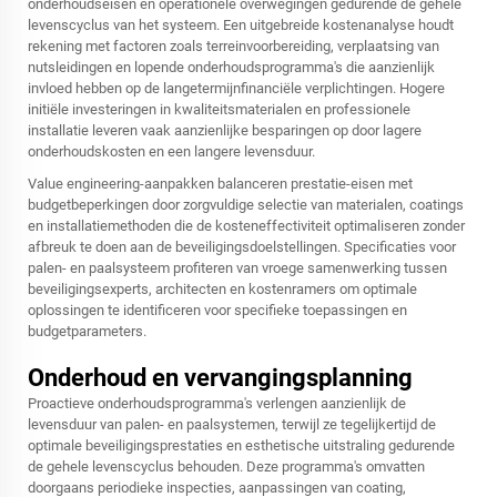
onderhoudseisen en operationele overwegingen gedurende de gehele
levenscyclus van het systeem. Een uitgebreide kostenanalyse houdt
rekening met factoren zoals terreinvoorbereiding, verplaatsing van
nutsleidingen en lopende onderhoudsprogramma's die aanzienlijk
invloed hebben op de langetermijnfinanciële verplichtingen. Hogere
initiële investeringen in kwaliteitsmaterialen en professionele
installatie leveren vaak aanzienlijke besparingen op door lagere
onderhoudskosten en een langere levensduur.
Value engineering-aanpakken balanceren prestatie-eisen met
budgetbeperkingen door zorgvuldige selectie van materialen, coatings
en installatiemethoden die de kosteneffectiviteit optimaliseren zonder
afbreuk te doen aan de beveiligingsdoelstellingen. Specificaties voor
palen- en paalsysteem profiteren van vroege samenwerking tussen
beveiligingsexperts, architecten en kostenramers om optimale
oplossingen te identificeren voor specifieke toepassingen en
budgetparameters.
Onderhoud en vervangingsplanning
Proactieve onderhoudsprogramma's verlengen aanzienlijk de
levensduur van palen- en paalsystemen, terwijl ze tegelijkertijd de
optimale beveiligingsprestaties en esthetische uitstraling gedurende
de gehele levenscyclus behouden. Deze programma's omvatten
doorgaans periodieke inspecties, aanpassingen van coating,