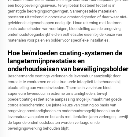
een hoog beveiligingsniveau, terwijl beton kosteneffectief is in
gematigde bedreigingsomgevingen. Samengestelde materialen
presteren uitstekend in corrosieve omstandigheden of daar waar niet-
geleidende eigenschappen nodig zijn. Houd rekening met factoren
zoals botsnelheden van voertuigen, blootstelling aan de omgeving,
onderhoudstoegankelijkheid en esthetische eisen bij de keuze van
materialen voor palen en bolder voor specifieke installaties.
Hoe beïnvloeden coating-systemen de
langetermijnprestaties en
onderhoudseisen van beveiligingsbolder
Beschermende coatings verlengen de levensduur aanzienlijk door
corrosie te voorkomen en de structurele integriteit te behouden bij
blootstelling aan weersinvloeden. Thermisch verzinken biedt
superieure levensduur in extreme omstandigheden, terwijl
poedercoating esthetische aanpassing mogelijk maakt met goede
corrosiebescherming. De juiste keuze van coating op basis van
omgevingsomstandigheden en onderhoudsmogelijkheden kan de
levensduur van palen en bollards met tientallen jaren verlengen, terwijl
de lopende onderhoudskosten worden verlaagd en de
beveiligingswerking behouden blijft.