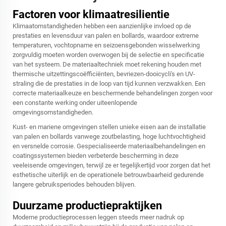
Factoren voor klimaatresilientie
Klimaatomstandigheden hebben een aanzienlijke invloed op de
prestaties en levensduur van palen en bollards, waardoor extreme
temperaturen, vochtopname en seizoensgebonden wisselwerking
zorgvuldig moeten worden overwogen bij de selectie en specificatie
van het systeem. De materiaaltechniek moet rekening houden met
thermische uitzettingscoëfficiënten, bevriezen-dooicycli's en UV-
straling die de prestaties in de loop van tijd kunnen verzwakken. Een
correcte materiaalkeuze en beschermende behandelingen zorgen voor
een constante werking onder uiteenlopende
omgevingsomstandigheden.
Kust- en mariene omgevingen stellen unieke eisen aan de installatie
van palen en bollards vanwege zoutbelasting, hoge luchtvochtigheid
en versnelde corrosie. Gespecialiseerde materiaalbehandelingen en
coatingssystemen bieden verbeterde bescherming in deze
veeleisende omgevingen, terwijl ze er tegelijkertijd voor zorgen dat het
esthetische uiterlijk en de operationele betrouwbaarheid gedurende
langere gebruiksperiodes behouden blijven.
Duurzame productiepraktijken
Moderne productieprocessen leggen steeds meer nadruk op