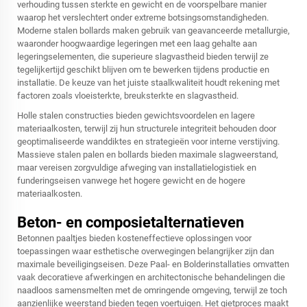
verhouding tussen sterkte en gewicht en de voorspelbare manier
waarop het verslechtert onder extreme botsingsomstandigheden.
Moderne stalen bollards maken gebruik van geavanceerde metallurgie,
waaronder hoogwaardige legeringen met een laag gehalte aan
legeringselementen, die superieure slagvastheid bieden terwijl ze
tegelijkertijd geschikt blijven om te bewerken tijdens productie en
installatie. De keuze van het juiste staalkwaliteit houdt rekening met
factoren zoals vloeisterkte, breuksterkte en slagvastheid.
Holle stalen constructies bieden gewichtsvoordelen en lagere
materiaalkosten, terwijl zij hun structurele integriteit behouden door
geoptimaliseerde wanddiktes en strategieën voor interne verstijving.
Massieve stalen palen en bollards bieden maximale slagweerstand,
maar vereisen zorgvuldige afweging van installatielogistiek en
funderingseisen vanwege het hogere gewicht en de hogere
materiaalkosten.
Beton- en composietalternatieven
Betonnen paaltjes bieden kosteneffectieve oplossingen voor
toepassingen waar esthetische overwegingen belangrijker zijn dan
maximale beveiligingseisen. Deze Paal- en Bolderinstallaties omvatten
vaak decoratieve afwerkingen en architectonische behandelingen die
naadloos samensmelten met de omringende omgeving, terwijl ze toch
aanzienlijke weerstand bieden tegen voertuigen. Het gietproces maakt