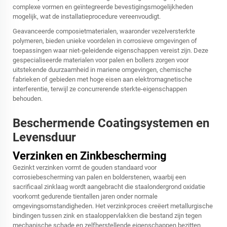
complexe vormen en geïntegreerde bevestigingsmogelijkheden
mogelijk, wat de installatieprocedure vereenvoudigt.
Geavanceerde composietmaterialen, waaronder vezelversterkte
polymeren, bieden unieke voordelen in corrosieve omgevingen of
toepassingen waar niet-geleidende eigenschappen vereist zijn. Deze
gespecialiseerde materialen voor palen en bollers zorgen voor
uitstekende duurzaamheid in mariene omgevingen, chemische
fabrieken of gebieden met hoge eisen aan elektromagnetische
interferentie, terwijl ze concurrerende sterkte-eigenschappen
behouden.
Beschermende Coatingsystemen en
Levensduur
Verzinken en Zinkbescherming
Gezinkt verzinken vormt de gouden standaard voor
corrosiebescherming van palen en bolderstenen, waarbij een
sacrificaal zinklaag wordt aangebracht die staalondergrond oxidatie
voorkomt gedurende tientallen jaren onder normale
omgevingsomstandigheden. Het verzinkproces creëert metallurgische
bindingen tussen zink en staaloppervlakken die bestand zijn tegen
mechanische schade en zelfherstellende eigenschappen bezitten