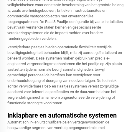
veiligheidseisen waar constante bescherming van het grootste belang
is, zoals overheidsgebouwen, kritieke infrastructuursites en
commerciële vastgoedobjecten met onveranderlijke
toegangspatronen. De Paal & Paaltje-configuratie bij vaste installaties
bevat vaak versterkte stalen kernen en gespecialiseerde
verankeringsystemen die de impactkrachten over bredere
funderingsgebieden verdelen.
Verwijderbare paaltjes bieden operationele flexibiliteit terwijl de
beveiligingsintegriteit behouden blijft, mits zij correct geïnstalleerd en
beheerd worden. Deze systemen maken gebruik van precisie-
engineered vergrendelingsmechanismen die het paaltje op zijn plaats
vastzetten tijdens normale bedrijfsomstandigheden, terwijl
gemachtigd personeel de barrières kan verwijderen voor
onderhoudstoegang of doorgang van noodvoertuigen. De techniek
achter verwijderbare Post- en Paaltjessystemen vereist zorgvuldige
aandacht voor tolerantiespecificaties en de duurzaamheid van het
vergrendelingsmechanisme om ongeautoriseerde verwijdering of
functionele storing te voorkomen.
Inklapbare en automatische systemen
Automatisch in- en uitschuifbare palen vertegenwoordigen de
hoogwaardige segment van voertuigtoegangscontrole, met