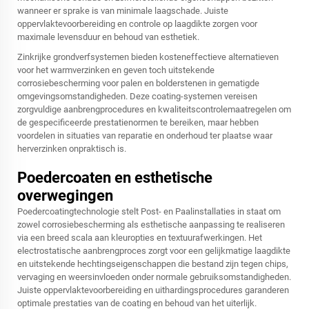
wanneer er sprake is van minimale laagschade. Juiste
oppervlaktevoorbereiding en controle op laagdikte zorgen voor
maximale levensduur en behoud van esthetiek.
Zinkrijke grondverfsystemen bieden kosteneffectieve alternatieven
voor het warmverzinken en geven toch uitstekende
corrosiebescherming voor palen en bolderstenen in gematigde
omgevingsomstandigheden. Deze coating-systemen vereisen
zorgvuldige aanbrengprocedures en kwaliteitscontrolemaatregelen om
de gespecificeerde prestatienormen te bereiken, maar hebben
voordelen in situaties van reparatie en onderhoud ter plaatse waar
herverzinken onpraktisch is.
Poedercoaten en esthetische
overwegingen
Poedercoatingtechnologie stelt Post- en Paalinstallaties in staat om
zowel corrosiebescherming als esthetische aanpassing te realiseren
via een breed scala aan kleuropties en textuurafwerkingen. Het
electrostatische aanbrengproces zorgt voor een gelijkmatige laagdikte
en uitstekende hechtingseigenschappen die bestand zijn tegen chips,
vervaging en weersinvloeden onder normale gebruiksomstandigheden.
Juiste oppervlaktevoorbereiding en uithardingsprocedures garanderen
optimale prestaties van de coating en behoud van het uiterlijk.