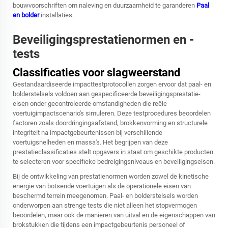
bouwvoorschriften om naleving en duurzaamheid te garanderen
Paal
en bolder
installaties.
Beveiligingsprestatienormen en -
tests
Classificaties voor slagweerstand
Gestandaardiseerde impacttestprotocollen zorgen ervoor dat paal- en
bolderstelsels voldoen aan gespecificeerde beveiligingsprestatie-
eisen onder gecontroleerde omstandigheden die reële
voertuigimpactscenario's simuleren. Deze testprocedures beoordelen
factoren zoals doordringingsafstand, brokkenvorming en structurele
integriteit na impactgebeurtenissen bij verschillende
voertuigsnelheden en massa's. Het begrijpen van deze
prestatieclassificaties stelt opgavers in staat om geschikte producten
te selecteren voor specifieke bedreigingsniveaus en beveiligingseisen.
Bij de ontwikkeling van prestatienormen worden zowel de kinetische
energie van botsende voertuigen als de operationele eisen van
beschermd terrein meegenomen. Paal- en bolderstelsels worden
onderworpen aan strenge tests die niet alleen het stopvermogen
beoordelen, maar ook de manieren van uitval en de eigenschappen van
brokstukken die tijdens een impactgebeurtenis personeel of