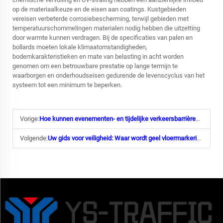
op de materiaalkeuze en de eisen aan coatings. Kustgebieden
vereisen verbeterde corrosiebescherming, terwijl gebieden met
temperatuurschommelingen materialen nodig hebben die uitzetting
door warmte kunnen verdragen. Bij de specificaties van palen en
bollards moeten lokale klimaatomstandigheden,
bodemkarakteristieken en mate van belasting in acht worden
genomen om een betrouwbare prestatie op lange termijn te
waarborgen en onderhoudseisen gedurende de levenscyclus van het
systeem tot een minimum te beperken.
Vorige:
Hoe kunnen evenementen- en tijdelijke verkeersbarrières veilig worden ingezet om mensenmassa's en werkzones te beheren?
Volgende:
Uw gids voor veiligheid: Waar wordt geel vloermarkeringstaal voor gebruikt?