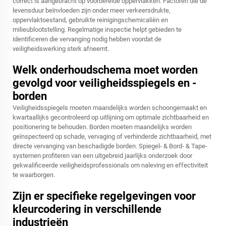
correct is aangebracht op voorbereide oppervlakken. Factoren die de
levensduur beïnvloeden zijn onder meer verkeersdrukte,
oppervlaktoestand, gebruikte reinigingschemicaliën en
milieublootstelling. Regelmatige inspectie helpt gebieden te
identificeren die vervanging nodig hebben voordat de
veiligheidswerking sterk afneemt.
Welk onderhoudschema moet worden
gevolgd voor veiligheidsspiegels en -
borden
Veiligheidsspiegels moeten maandelijks worden schoongemaakt en
kwartaallijks gecontroleerd op uitlijning om optimale zichtbaarheid en
positionering te behouden. Borden moeten maandelijks worden
geïnspecteerd op schade, vervaging of verhinderde zichtbaarheid, met
directe vervanging van beschadigde borden. Spiegel- & Bord- & Tape-
systemen profiteren van een uitgebreid jaarlijks onderzoek door
gekwalificeerde veiligheidsprofessionals om naleving en effectiviteit
te waarborgen.
Zijn er specifieke regelgevingen voor
kleurcodering in verschillende
industrieën