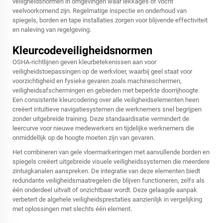
veiligheidsnormen in omgevingen waar lekkages of vocht
veelvoorkomend zijn. Regelmatige inspectie en onderhoud van
spiegels, borden en tape installaties zorgen voor blijvende effectiviteit
en naleving van regelgeving.
Kleurcodeveiligheidsnormen
OSHA-richtlijnen geven kleurbetekenissen aan voor
veiligheidstoepassingen op de werkvloer, waarbij geel staat voor
voorzichtigheid en fysieke gevaren zoals machineschermen,
veiligheidsafschermingen en gebieden met beperkte doorrijhoogte.
Een consistente kleurcodering over alle veiligheidselementen heen
creëert intuïtieve navigatiesystemen die werknemers snel begrijpen
zonder uitgebreide training. Deze standaardisatie vermindert de
leercurve voor nieuwe medewerkers en tijdelijke werknemers die
onmiddellijk op de hoogte moeten zijn van gevaren.
Het combineren van gele vloermarkeringen met aanvullende borden en
spiegels creëert uitgebreide visuele veiligheidssystemen die meerdere
zintuigkanalen aanspreken. De integratie van deze elementen biedt
redundante veiligheidsmaatregelen die blijven functioneren, zelfs als
één onderdeel uitvalt of onzichtbaar wordt. Deze gelaagde aanpak
verbetert de algehele veiligheidsprestaties aanzienlijk in vergelijking
met oplossingen met slechts één element.