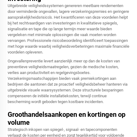
Uitgebreide veiligheidssystemen genereren meetbare rendementen
door verminderde ongevallen, lagere verzekeringspremies en geringere
aansprakelijkheidsrisico's. Het kwantificeren van deze voordelen helpt
bij het rechtvaardigen van investeringen in kwalitatieve spiegels,
signalisatie en tape die op lange termijn meer waarde bieden
vergeleken met minimale oplossingen die vaak moeten worden
vervangen. Professionele risicobeoordeling identificeert toepassingen
met hoge waarde waarbij veiligheidsverbeteringen maximale financiële
voordelen opleveren.
Ongevallenpreventie levert aanzienlijk meer op dan de kosten van
preventieve veiligheidsmaatregelen, gezien de medische kosten,
verlies aan productiviteit en regelgevingsboetes.
Verzekeringsmaatschappijen bieden vaak premiekortingen aan
bedrijven die aantonen dat ze proactief veiligheidsbeheer hanteren via
uitgebreide visuele waarsysystemen. Deze structurele besparingen
compenseren de initiële installatiekosten, terwijl continue
bescherming wordt geboden tegen kostbare incidenten.
Groothandelsaankopen en kortingen op
volume
Strategisch inkopen van spiegel-, signaal- en tapecomponenten
verlaagt de kosten per eenheid en zorgt tegelijkertijd voor voldoende