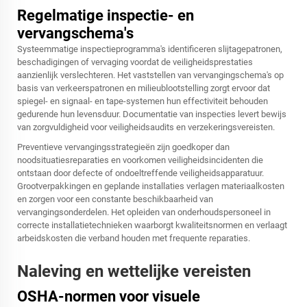
Regelmatige inspectie- en
vervangschema's
Systeemmatige inspectieprogramma's identificeren slijtagepatronen,
beschadigingen of vervaging voordat de veiligheidsprestaties
aanzienlijk verslechteren. Het vaststellen van vervangingschema's op
basis van verkeerspatronen en milieublootstelling zorgt ervoor dat
spiegel- en signaal- en tape-systemen hun effectiviteit behouden
gedurende hun levensduur. Documentatie van inspecties levert bewijs
van zorgvuldigheid voor veiligheidsaudits en verzekeringsvereisten.
Preventieve vervangingsstrategieën zijn goedkoper dan
noodsituatiesreparaties en voorkomen veiligheidsincidenten die
ontstaan door defecte of ondoeltreffende veiligheidsapparatuur.
Grootverpakkingen en geplande installaties verlagen materiaalkosten
en zorgen voor een constante beschikbaarheid van
vervangingsonderdelen. Het opleiden van onderhoudspersoneel in
correcte installatietechnieken waarborgt kwaliteitsnormen en verlaagt
arbeidskosten die verband houden met frequente reparaties.
Naleving en wettelijke vereisten
OSHA-normen voor visuele