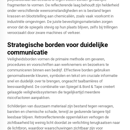
fragmenten te vormen. De reflecterende laag behoudt zijn helderheid
onder verschillende weersomstandigheden en is bestand tegen
krassen en blootstelling aan chemicaliën, zoals vaak voorkomt in
industriële omgevingen. De juiste bevestigingsmaterialen zorgen
ervoor dat de spiegels stevig op hun plaats blijven, zelfs bij trillingen
veroorzaakt door zware machines of verkeer.
Strategische borden voor duidelijke
communicatie
Veiligheidsborden vormen de primaire methode om gevaren,
procedures en voorschriften aan werknemers en bezoekers te
communiceren binnen een bedrijf. Effectieve borden gebruiken
genormaliseerde kleuren, symbolen en tekst om cruciale informatie
snel en duidelijk over te brengen, ongeacht taalbarrières of
leesvaardigheid. De combinatie van Spiegel & Bord & Tape creëert
gelaagde veiligheidssystemen die tegelijkertijd meerdere
risicofactoren aanpakken.
Schilderijen van duurzaam materiaal zijn bestand tegen vervagen,
barsten en chemische schade, terwijl ze gedurende langere tijd
leesbaar blijven. Retroreflecterende oppervlakken verhogen de
zichtbaarheid bij weinig licht doordat ze verlichting terugkaatsen naar
de lichtbron, waardoor waarschuwingen zichtbaar zijn voor