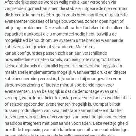
Afzonderlijke secties worden veilig met elkaar verbonden via
vergrendelingsmechanismen die stabiele, uitgebreide rijen vormen
die breedte kunnen overbruggen zoals brede opritten, uitgestrekte
evenementenlocaties of lange bouwzones, zonder openingen of
uitlijningsproblemen. Deze schaalbaarheid betekent dat u alleen de
capaciteit aankoopt die u momenteel nodig hebt, terwijl u de
mogelijkheid behoudt om uw systeem uit te breiden wanneer de
kabelvereisten groeien of veranderen. Meerdere
kanaalconfiguraties passen zich aan aan verschillende
hoeveelheden en maten kabels, van één grote slang tot talloze
kleine datakabels die parallel lopen. Het snelverbindingsysteem
maakt snelle implementatie mogelijk wanneer tijd drukt en directe
kabelbescherming vereist is, bijvoorbeeld bij noodgevallen voor
stroomvoorziening of laatste-minuut voorbereidingen voor
evenementen. Even belangrijk is dat de demontage even snel
verloopt, waardoor efficiënte opslag en vervoer tussen werklocaties
of seizoensgebonden evenementen mogelijk is. Compatibiliteit
tussen productlijnen van kwaliteitsfabrikanten betekent dat het
toevoegen van secties of vervangen van beschadigde onderdelen
naadloos integreert met bestaande voorraden. Deze veelzijdigheid
breidt de toepassing van ada-kabelrampen uit van eendoeleindige
hulpmiddelen tot uitgebreide kabelbeheersystemen die zich