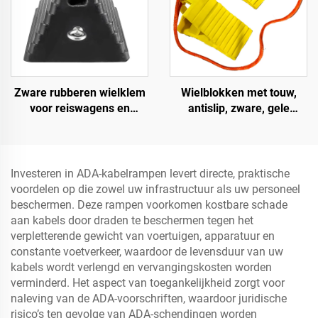
Zware rubberen wielklem
Wielblokken met touw,
voor reiswagens en
antislip, zware, gele
vrachtwagens met
wielblokken, lichtgewicht
ogenbouten en uitgehold
wielstops voor auto's,
onderste deel Roadway
campers, vrachtwagens en
Product
camperwagens
Investeren in ADA-kabelrampen levert directe, praktische
voordelen op die zowel uw infrastructuur als uw personeel
beschermen. Deze rampen voorkomen kostbare schade
aan kabels door draden te beschermen tegen het
verpletterende gewicht van voertuigen, apparatuur en
constante voetverkeer, waardoor de levensduur van uw
kabels wordt verlengd en vervangingskosten worden
verminderd. Het aspect van toegankelijkheid zorgt voor
naleving van de ADA-voorschriften, waardoor juridische
risico’s ten gevolge van ADA-schendingen worden