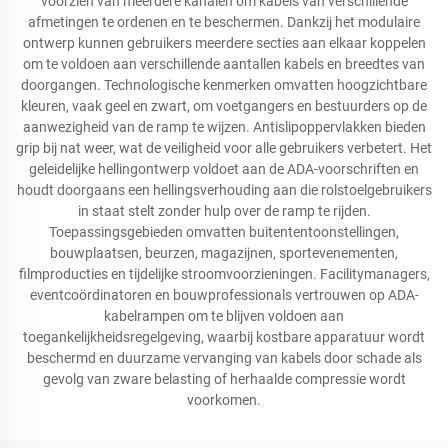
voorzien van meerdere kanalen om kabels van verschillende
afmetingen te ordenen en te beschermen. Dankzij het modulaire
ontwerp kunnen gebruikers meerdere secties aan elkaar koppelen
om te voldoen aan verschillende aantallen kabels en breedtes van
doorgangen. Technologische kenmerken omvatten hoogzichtbare
kleuren, vaak geel en zwart, om voetgangers en bestuurders op de
aanwezigheid van de ramp te wijzen. Antislipoppervlakken bieden
grip bij nat weer, wat de veiligheid voor alle gebruikers verbetert. Het
geleidelijke hellingontwerp voldoet aan de ADA-voorschriften en
houdt doorgaans een hellingsverhouding aan die rolstoelgebruikers
in staat stelt zonder hulp over de ramp te rijden.
Toepassingsgebieden omvatten buitententoonstellingen,
bouwplaatsen, beurzen, magazijnen, sportevenementen,
filmproducties en tijdelijke stroomvoorzieningen. Facilitymanagers,
eventcoördinatoren en bouwprofessionals vertrouwen op ADA-
kabelrampen om te blijven voldoen aan
toegankelijkheidsregelgeving, waarbij kostbare apparatuur wordt
beschermd en duurzame vervanging van kabels door schade als
gevolg van zware belasting of herhaalde compressie wordt
voorkomen.