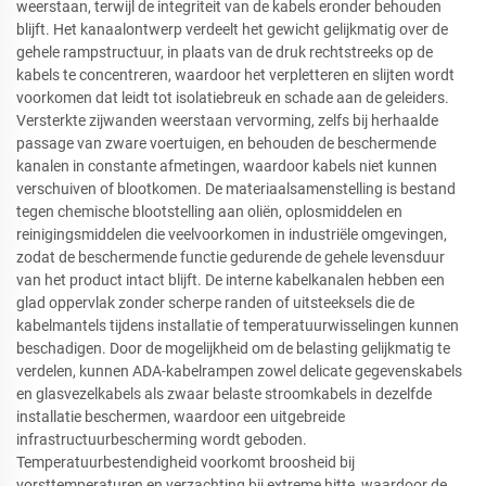
weerstaan, terwijl de integriteit van de kabels eronder behouden
blijft. Het kanaalontwerp verdeelt het gewicht gelijkmatig over de
gehele rampstructuur, in plaats van de druk rechtstreeks op de
kabels te concentreren, waardoor het verpletteren en slijten wordt
voorkomen dat leidt tot isolatiebreuk en schade aan de geleiders.
Versterkte zijwanden weerstaan vervorming, zelfs bij herhaalde
passage van zware voertuigen, en behouden de beschermende
kanalen in constante afmetingen, waardoor kabels niet kunnen
verschuiven of blootkomen. De materiaalsamenstelling is bestand
tegen chemische blootstelling aan oliën, oplosmiddelen en
reinigingsmiddelen die veelvoorkomen in industriële omgevingen,
zodat de beschermende functie gedurende de gehele levensduur
van het product intact blijft. De interne kabelkanalen hebben een
glad oppervlak zonder scherpe randen of uitsteeksels die de
kabelmantels tijdens installatie of temperatuurwisselingen kunnen
beschadigen. Door de mogelijkheid om de belasting gelijkmatig te
verdelen, kunnen ADA-kabelrampen zowel delicate gegevenskabels
en glasvezelkabels als zwaar belaste stroomkabels in dezelfde
installatie beschermen, waardoor een uitgebreide
infrastructuurbescherming wordt geboden.
Temperatuurbestendigheid voorkomt broosheid bij
vorsttemperaturen en verzachting bij extreme hitte, waardoor de