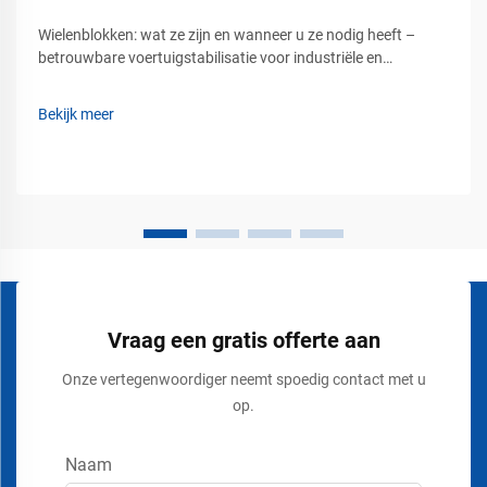
Wielenblokken: wat ze zijn en wanneer u ze nodig heeft –
betrouwbare voertuigstabilisatie voor industriële en
commerciële veiligheid. Voertuigbeweging kan een ernstig
veiligheidsrisico vormen op industrieterreinen, in magazijnen,
Bekijk meer
op laad- en losperrons, op luchthavens, bouwplaatsen en...
Vraag een gratis offerte aan
Onze vertegenwoordiger neemt spoedig contact met u
op.
Naam