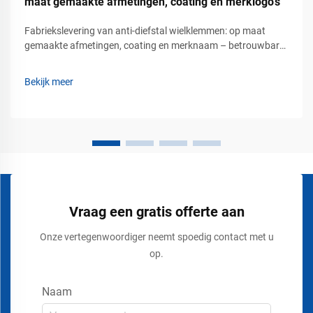
maat gemaakte afmetingen, coating en merklogo’s
Fabriekslevering van anti-diefstal wielklemmen: op maat
gemaakte afmetingen, coating en merknaam – betrouwbare
voertuigbeveiligingsoplossingen voor commercieel
parkeerbeheer. Voertuigdiefstal is een groot zorgpunt
Bekijk meer
geworden voor parkeerexploitanten, vastgoedbeheerders,
logistieke bedrijven, ...
Vraag een gratis offerte aan
Onze vertegenwoordiger neemt spoedig contact met u
op.
Naam