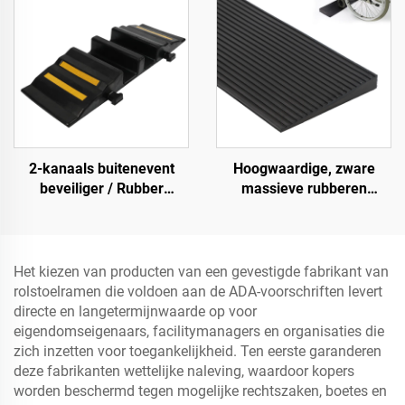
kabelafdekking voor
betere zichtbaarheid
2-kanaals buitenevent
Hoogwaardige, zware
beveiliger / Rubber
massieve rubberen
kabelbeveiliger
snelheidsbult helling,
kabelrampe
wegberm oploophelling
Het kiezen van producten van een gevestigde fabrikant van
rolstoelramen die voldoen aan de ADA-voorschriften levert
directe en langetermijnwaarde op voor
eigendomseigenaars, facilitymanagers en organisaties die
zich inzetten voor toegankelijkheid. Ten eerste garanderen
deze fabrikanten wettelijke naleving, waardoor kopers
worden beschermd tegen mogelijke rechtszaken, boetes en