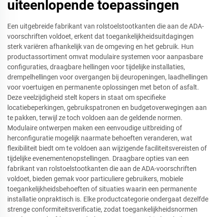
uiteenlopende toepassingen
Een uitgebreide fabrikant van rolstoelstootkanten die aan de ADA-
voorschriften voldoet, erkent dat toegankelijkheidsuitdagingen
sterk variëren afhankelijk van de omgeving en het gebruik. Hun
productassortiment omvat modulaire systemen voor aanpasbare
configuraties, draagbare hellingen voor tijdelijke installaties,
drempelhellingen voor overgangen bij deuropeningen, laadhellingen
voor voertuigen en permanente oplossingen met beton of asfalt.
Deze veelzijdigheid stelt kopers in staat om specifieke
locatiebeperkingen, gebruikspatronen en budgetoverwegingen aan
te pakken, terwijl ze toch voldoen aan de geldende normen.
Modulaire ontwerpen maken een eenvoudige uitbreiding of
herconfiguratie mogelijk naarmate behoeften veranderen, wat
flexibiliteit biedt om te voldoen aan wijzigende faciliteitsvereisten of
tijdelijke evenementenopstellingen. Draagbare opties van een
fabrikant van rolstoelstootkanten die aan de ADA-voorschriften
voldoet, bieden gemak voor particuliere gebruikers, mobiele
toegankelijkheidsbehoeften of situaties waarin een permanente
installatie onpraktisch is. Elke productcategorie ondergaat dezelfde
strenge conformiteitsverificatie, zodat toegankelijkheidsnormen