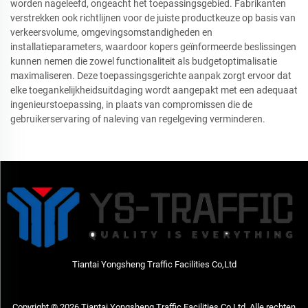
worden nageleefd, ongeacht het toepassingsgebied. Fabrikanten
verstrekken ook richtlijnen voor de juiste productkeuze op basis van
verkeersvolume, omgevingsomstandigheden en
installatieparameters, waardoor kopers geïnformeerde beslissingen
kunnen nemen die zowel functionaliteit als budgetoptimalisatie
maximaliseren. Deze toepassingsgerichte aanpak zorgt ervoor dat
elke toegankelijkheidsuitdaging wordt aangepakt met een adequaat
ingenieurstoepassing, in plaats van compromissen die de
gebruikerservaring of naleving van regelgeving verminderen.
Tiantai Yongsheng Traffic Facilities Co,Ltd
Copyright © 2026 Tiantai Yongsheng Traffic Facilities Co,Ltd. Alle rechten