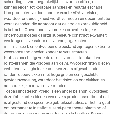
schendingen van toegankelijkheidsvoorschriften, die
kunnen leiden tot kostbare sancties en reputatieschade.
Hun producten voldoen aan de exacte ADA-vereisten,
waardoor onduidelijkheid wordt vermeden en documentatie
wordt geboden die aantoont dat de nodige zorgvuldigheid
is betracht. Operationele voordelen omvatten lagere
onderhoudskosten dankzij superieure constructiekwaliteit,
een langere levensduur die vervangingskosten
minimaliseert, en ontwerpen die bestand zijn tegen extreme
weersomstandigheden zonder te verslechteren.
Professioneel uitgevoerde ramen van een fabrikant van
rolstoelramen die voldoen aan de ADA-voorschriften bieden
verbeterde veiligheidskenmerken zoals afgeschuinde
randen, oppervlakken met hoge grip en een geschikte
gewichtsverdeling, waardoor het risico op ongelukken en
aansprakelijkheid wordt verminderd.
Toepassingsgeschiktheid is een ander belangrijk voordeel:
deze fabrikanten bieden een divers productassortiment dat
is afgestemd op specifieke gebruikssituaties, of het nu gaat
om permanente installatie, semi-permanente plaatsing of
draagbare oplossingen voor tijdelijke behoeften. Kopers