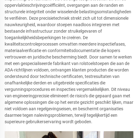
oppervlakteschrijvingcoëfficiënt, overgangen aan de randen en
structurele integriteit onder wisselende belastingsomstandigheden
te verifiëren. Deze precisietechniek strekt zich uit tot dimensionele
nauwkeurigheid, waardoor stoepen naadloos integreren met
bestaande infrastructuur zonder struikelgevaren of
toegankelijkheidsbeperkingen te creëren. De
kwaliteitscontroleprocessen omvatten meerdere inspectiefases,
materiaalverificatie en conformiteitsdocumentatie die kopers
vertrouwen en juridische bescherming biedt. Door samen te werken
met een gespecialiseerde fabrikant van rolstoelstoepen die aan de
ADA-richtlijnen voldoen, ontvangen klanten producten die worden
ondersteund door technische certificaten, testresultaten van
onafhankelijke derden en uitgebreide specificaties die
vergunningsprocedures en inspecties vergemakkelijken. Dit niveau
van engineeringprecisie elimineert de risico’s die gepaard gaan met
algemene oplossingen die op het eerste gezicht geschikt lijken, maar
niet voldoen aan regelgevingseisen, en beschermt organisaties
daarmee tegen nalevingsproblemen, terwijl tegelijkertijd een
superieure gebruikerservaring wordt geboden.