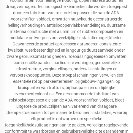
voorschriften voor hellingverhouding, oppervlaktestructuur en
draagvermogen. Technologische kenmerken die worden toegepast
door een fabrikant van rolstoelstoepassen die aan de ADA-
voorschriften voldoet, omvatten nauwkeurig geconstrueerde
hellingverhoudingen, antislipoppervlakbehandelingen, duurzame
materiaalconstructie met aluminium of rubbercomposieten en
modulaire ontwerpen voor veelzijdige installatiemogelijkheden.
Geavanceerde productieprocessen garanderen consistente
kwaliteit, weerbestendigheid en langdurige duurzaamheid onder
zware gebruiksomstandigheden. Toepassingsgebieden omvatten
commerciële panden, particuliere woningen, gemeentelijke
infrastructuur, zorginstellingen, onderwijsinstellingen en
vervoersknooppunten. Deze stoepafschuiningen vervullen een
essentiële rol op parkeerterreinen, bij gebouw-ingangen, op
kruispunten van trottoirs, bij laadpalen en op tijdelijke
evenementenlocaties. Een gerenommeerde fabrikant van
rolstoelstoepassen die aan de ADA-voorschriften voldoet, biedt
uitgebreide productlijnen aan, variërend van draagbare
drempelstoepassen tot permanente betonnen installaties, waarbij
elk product is ontworpen om specifieke
toegankelijkheidsuitdagingen aan te pakken, volledige regelgevende
conformiteit te waarborgen en gebruikersveiligheid te garanderen in