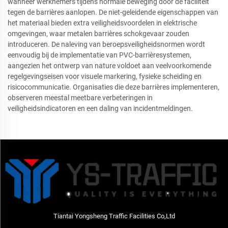
wanneer werknemers tijdens normale beweging door de faciliteit
tegen de barrières aanlopen. De niet-geleidende eigenschappen van
het materiaal bieden extra veiligheidsvoordelen in elektrische
omgevingen, waar metalen barrières schokgevaar zouden
introduceren. De naleving van beroepsveiligheidsnormen wordt
eenvoudig bij de implementatie van PVC-barrièresystemen,
aangezien het ontwerp van nature voldoet aan veelvoorkomende
regelgevingseisen voor visuele markering, fysieke scheiding en
risicocommunicatie. Organisaties die deze barrières implementeren,
observeren meestal meetbare verbeteringen in
veiligheidsindicatoren en een daling van incidentmeldingen.
Tiantai Yongsheng Traffic Facilities Co,Ltd