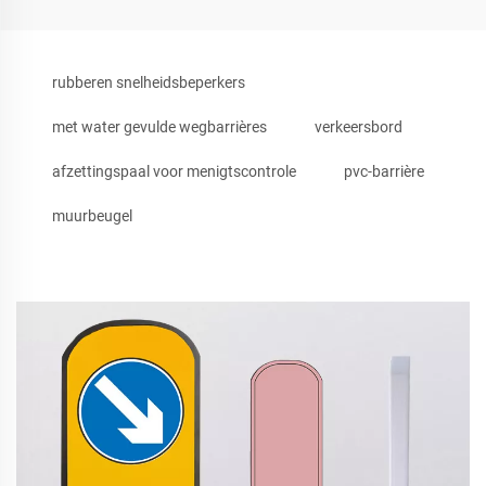
rubberen snelheidsbeperkers
met water gevulde wegbarrières
verkeersbord
afzettingspaal voor menigtscontrole
pvc-barrière
muurbeugel