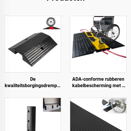
De
ADA-conforme rubberen
kwaliteitsborgingsdrempel
kabelbescherming met 5
hellingen rolstoeloprijplaat
kanalen,
langs de weg
rolstoeltoegankelijke
oprijplaat voor binnen- en
buitengebruik bij
evenementen