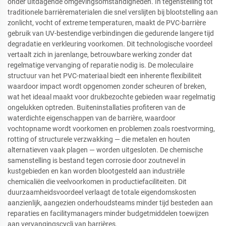
onder uitdagende omgevingsomstandigheden. In tegenstelling tot
traditionele barrièrematerialen die snel verslijten bij blootstelling aan
zonlicht, vocht of extreme temperaturen, maakt de PVC-barrière
gebruik van UV-bestendige verbindingen die gedurende langere tijd
degradatie en verkleuring voorkomen. Dit technologische voordeel
vertaalt zich in jarenlange, betrouwbare werking zonder dat
regelmatige vervanging of reparatie nodig is. De moleculaire
structuur van het PVC-materiaal biedt een inherente flexibiliteit
waardoor impact wordt opgenomen zonder scheuren of breken,
wat het ideaal maakt voor drukbezochte gebieden waar regelmatig
ongelukken optreden. Buiteninstallaties profiteren van de
waterdichte eigenschappen van de barrière, waardoor
vochtopname wordt voorkomen en problemen zoals roestvorming,
rotting of structurele verzwakking — die metalen en houten
alternatieven vaak plagen — worden uitgesloten. De chemische
samenstelling is bestand tegen corrosie door zoutnevel in
kustgebieden en kan worden blootgesteld aan industriële
chemicaliën die veelvoorkomen in productiefaciliteiten. Dit
duurzaamheidsvoordeel verlaagt de totale eigendomskosten
aanzienlijk, aangezien onderhoudsteams minder tijd besteden aan
reparaties en facilitymanagers minder budgetmiddelen toewijzen
aan vervangingscycli van barrières.