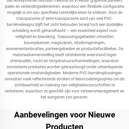
barrièresystemen bestaan meestal uit in elkaar grijpende panelen,
palen en verbindingselementen, waardoor een flexibele configuratie
mogelijk is om aan specifieke ruimtelijke eisen te voldoen. Door de
transparante of semi-transparante aard van veel PVC-
barrièredesigns blijft het zicht behouden terwijl toch een duidelijke
scheiding wordt gehandhaafd — een essentieel aspect voor
veiligheid en bewaking. Toepassingsgebieden omvatten
bouwplaatsen, magazijnen, retailomgevingen,
evenementenlocaties, parkeergebieden en productiefaciliteiten. De
materiaalsamenstelling biedt uitstekende weerstand tegen
chemicaliën, vocht en temperatuurschommelingen, waardoor
consistente prestaties worden gewaarborgd onder uiteenlopende
operationele omstandigheden. Moderne PVC-barrièroplossingen
omvatten vaak reflecterende stroken of kleurcoderingsopties om de
zichtbaarheid en naleving van veiligheidsvoorschriften te
verbeteren, waardoor ze geschikt zijn voor verkeersmanagement en
het aangeven van gevaren.
Aanbevelingen voor Nieuwe
Producten