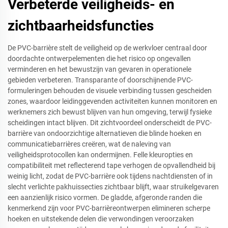
Verbeterde veiligheids- en
zichtbaarheidsfuncties
De PVC-barrière stelt de veiligheid op de werkvloer centraal door
doordachte ontwerpelementen die het risico op ongevallen
verminderen en het bewustzijn van gevaren in operationele
gebieden verbeteren. Transparante of doorschijnende PVC-
formuleringen behouden de visuele verbinding tussen gescheiden
zones, waardoor leidinggevenden activiteiten kunnen monitoren en
werknemers zich bewust blijven van hun omgeving, terwijl fysieke
scheidingen intact blijven. Dit zichtvoordeel onderscheidt de PVC-
barrière van ondoorzichtige alternatieven die blinde hoeken en
communicatiebarrières creëren, wat de naleving van
veiligheidsprotocollen kan ondermijnen. Felle kleuropties en
compatibiliteit met reflecterend tape verhogen de opvallendheid bij
weinig licht, zodat de PVC-barrière ook tijdens nachtdiensten of in
slecht verlichte pakhuissecties zichtbaar blijft, waar struikelgevaren
een aanzienlijk risico vormen. De gladde, afgeronde randen die
kenmerkend zijn voor PVC-barrièreontwerpen elimineren scherpe
hoeken en uitstekende delen die verwondingen veroorzaken