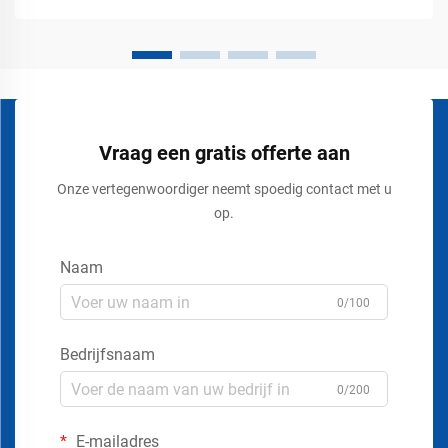
Moderne openbare locaties vereisen meer dan tijdelijke
hekwerken en eenvoudige wachtrijen. Luchthavens, stadions,
evenemententerreinen, ...
Vraag een gratis offerte aan
Onze vertegenwoordiger neemt spoedig contact met u
op.
Naam
0/100
Bedrijfsnaam
0/200
E-mailadres