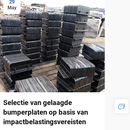
29
0
May
Ju
Selectie van gelaagde
Soo
bumperplaten op basis van
dok
impactbelastingsvereisten
Wann