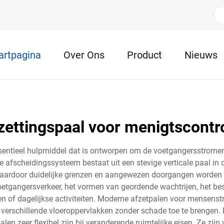
artpagina
Over Ons
Product
Nieuws
zettingspaal voor menigtscontr
entieel hulpmiddel dat is ontworpen om de voetgangersstromen t
ige afscheidingssysteem bestaat uit een stevige verticale paal i
aardoor duidelijke grenzen en aangewezen doorgangen worden
 voetgangersverkeer, het vormen van geordende wachtrijen, het
ten of dagelijkse activiteiten. Moderne afzetpalen voor mens
 verschillende vloeroppervlakken zonder schade toe te brengen. 
en zeer flexibel zijn bij veranderende ruimtelijke eisen. Ze zijn 