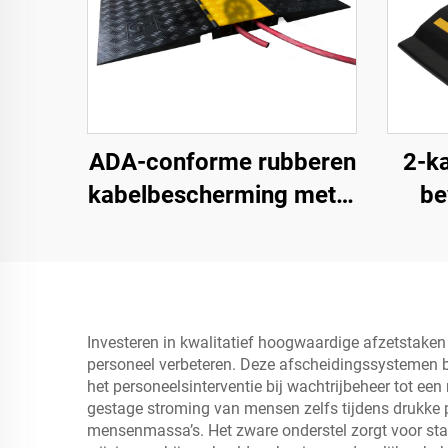
ADA-conforme rubberen
2-k
kabelbescherming met 5
be
kanalen,
rolstoeltoegankelijke
oprijplaat voor binnen-
en buitengebruik bij
Investeren in kwalitatief hoogwaardige afzetstaken 
evenementen
personeel verbeteren. Deze afscheidingssystemen bi
het personeelsinterventie bij wachtrijbeheer tot e
gestage stroming van mensen zelfs tijdens drukke p
mensenmassa’s. Het zware onderstel zorgt voor stabil