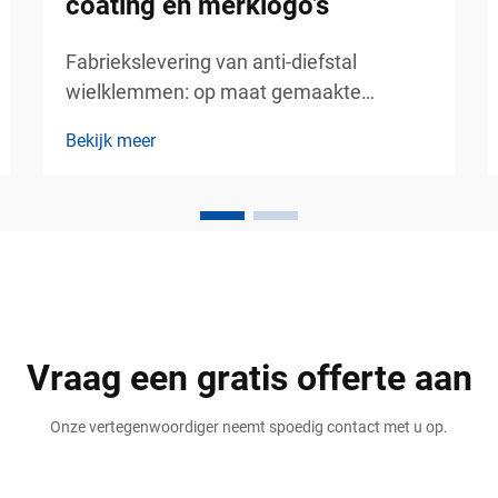
coating en merklogo’s
Fabriekslevering van anti-diefstal
wielklemmen: op maat gemaakte
afmetingen, coating en merknaam –
Bekijk meer
betrouwbare
voertuigbeveiligingsoplossingen voor
commercieel parkeerbeheer.
Voertuigdiefstal is een groot zorgpunt
geworden voor parkeerexploitanten,
vastgoedbeheerders, logistieke bedrijven,
...
Vraag een gratis offerte aan
Onze vertegenwoordiger neemt spoedig contact met u op.