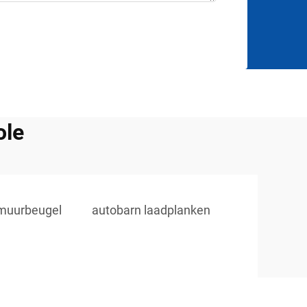
ole
muurbeugel
autobarn laadplanken