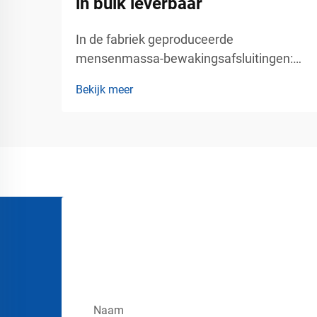
in bulk leverbaar
In de fabriek geproduceerde
mensenmassa-bewakingsafsluitingen:
op maat gemaakte kleuren, logo’s en
Bekijk meer
groothandelslevering – professionele
oplossingen voor mensenmassa-beheer
bij commercieel verkeersbeheer.
Moderne openbare locaties vereisen
meer dan tijdelijke hekwerken en
eenvoudige wachtrijen. Luchthavens,
stadions, evenemententerreinen, ...
Naam