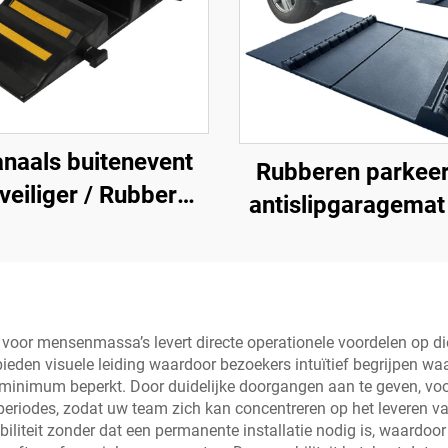
anaals buitenevent
Rubberen parkee
veiliger / Rubber
antislipgaragemat
kabelbeveiliger
binnen en buiten 
kabelrampe
SUV/vrachtwagens
voor mensenmassa’s levert directe operationele voordelen op die 
eden visuele leiding waardoor bezoekers intuïtief begrijpen wa
en minimum beperkt. Door duidelijke doorgangen aan te geven, v
eriodes, zodat uw team zich kan concentreren op het leveren va
iteit zonder dat een permanente installatie nodig is, waardoor u