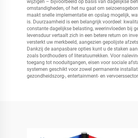
wijzigen – bijvoorbeeld op basis van dagelijkse be
omstandigheden, of het nu gaat om seizoensgebon
maakt snelle implementatie en opslag mogelijk, wat w
is. Duurzaamheid is een belangrijk voordeel: kwali
constante dagelijkse belasting, weerinvloeden bij ge
levensduur vertaalt zich in een betere return on inv
versterkt uw merkbeeld, aangezien gepolijste afzet
Dankzij de aanpasbare opties kunt u de staken aan
zoals bordhouders of literatuurrekken. Voor nalevi
toegang tot nooduitgangen, eisen voor sociale afst
systemen geschikt voor zowel permanente installaties
gezondheidszorg-, entertainment- en vervoerssector