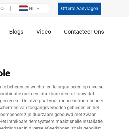
Offerte Aanvragen
NL
Blogs
Video
Contacteer Ons
ole
e beheren en wachtrijen te organiseren op diverse
n combinatie met een intrekbare riem of touw dat
 gecreëerd. De afzetpaal voor mensenstroombeheer
 beschermen van toegangsverboden gebieden en het
enstroombeheer zijn duurzaam gebouwd met zwaar
Het intrekbare riemsysteem maakt snelle installatie
verkrijgbaar in diverse afwerkingen, zoals gepolijst