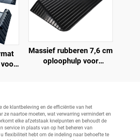
Massief rubberen 7,6 cm
rmat
oploophulp voor
 voor
rolstoel, drempel,
voor
deuroploophulp met
/sportwagens
vleugelranden,
snelheidsbump
de klantbeleving en de efficiëntie van het
Productcategorie
ar ze naartoe moeten, wat verwarring vermindert en
oorkomt elke afzetstaak knelpunten en behoudt de
n service in plaats van op het beheren van
 flexibiliteit hebt om de indeling naar behoefte te