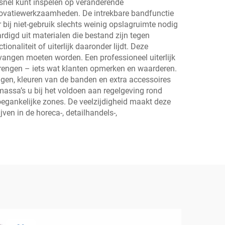
 snel kunt inspelen op veranderende
ovatiewerkzaamheden. De intrekbare bandfunctie
r bij niet-gebruik slechts weinig opslagruimte nodig
digd uit materialen die bestand zijn tegen
naliteit of uiterlijk daaronder lijdt. Deze
ervangen moeten worden. Een professioneel uiterlijk
brengen – iets wat klanten opmerken en waarderen.
ngen, kleuren van de banden en extra accessoires
massa’s u bij het voldoen aan regelgeving rond
oegankelijke zones. De veelzijdigheid maakt deze
ven in de horeca-, detailhandels-,