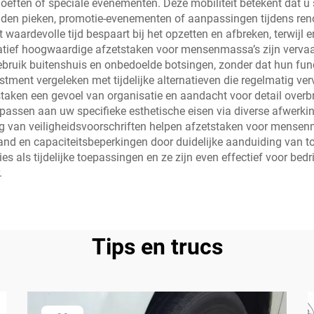
hoeften of speciale evenementen. Deze mobiliteit betekent dat u
den pieken, promotie-evenementen of aanpassingen tijdens ren
aardevolle tijd bespaart bij het opzetten en afbreken, terwijl e
tatief hoogwaardige afzetstaken voor mensenmassa’s zijn vervaar
bruik buitenshuis en onbedoelde botsingen, zonder dat hun functio
estment vergeleken met tijdelijke alternatieven die regelmatig v
staken een gevoel van organisatie en aandacht voor detail over
passen aan uw specifieke esthetische eisen via diverse afwerki
ng van veiligheidsvoorschriften helpen afzetstaken voor mensen
and en capaciteitsbeperkingen door duidelijke aanduiding van t
 als tijdelijke toepassingen en ze zijn even effectief voor bedrij
.
Tips en trucs