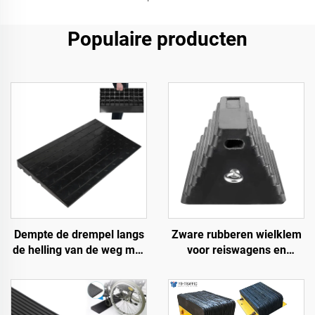
Populaire producten
Dempte de drempel langs
Zware rubberen wielklem
de helling van de weg met
voor reiswagens en
gebruik van
vrachtwagens met
snelheidsbumps van
ogenbouten en uitgehold
rubberen basismateriaal
onderste deel Roadway
trapmatten
Product