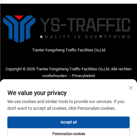
Tiantai Yongsheng Traffic Facilities Co,Ltd
Copyright © 2026 Tiantai Yongsheng Traffic Facilities Co,Ltd. Alle rechten
voorbehouden. --
Privacybeleid
Neem contact met ons op
We value your privacy
Address: Tiantai Yongsheng Traffic Facilities Co,Ltd Adres; No.73 Hongchou
We use cookies and similar tools to provide our services. If you
West Road, Hongchou town, Tiantai county, Taizhou City, Zhejiang Provice,
don't want to accept all cookies, click Personalize cookies.
China Postcode; 317210
Accept all
Tel:
+86-18968682471
E-mailadres:
[email protected]
Personalize cookies