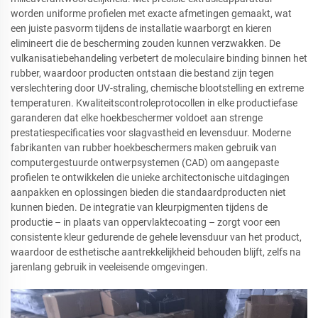
worden uniforme profielen met exacte afmetingen gemaakt, wat
een juiste pasvorm tijdens de installatie waarborgt en kieren
elimineert die de bescherming zouden kunnen verzwakken. De
vulkanisatiebehandeling verbetert de moleculaire binding binnen het
rubber, waardoor producten ontstaan die bestand zijn tegen
verslechtering door UV-straling, chemische blootstelling en extreme
temperaturen. Kwaliteitscontroleprotocollen in elke productiefase
garanderen dat elke hoekbeschermer voldoet aan strenge
prestatiespecificaties voor slagvastheid en levensduur. Moderne
fabrikanten van rubber hoekbeschermers maken gebruik van
computergestuurde ontwerpsystemen (CAD) om aangepaste
profielen te ontwikkelen die unieke architectonische uitdagingen
aanpakken en oplossingen bieden die standaardproducten niet
kunnen bieden. De integratie van kleurpigmenten tijdens de
productie – in plaats van oppervlaktecoating – zorgt voor een
consistente kleur gedurende de gehele levensduur van het product,
waardoor de esthetische aantrekkelijkheid behouden blijft, zelfs na
jarenlang gebruik in veeleisende omgevingen.