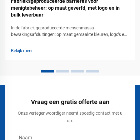
Fabrieksgeproduceerde barrières voor
menigtebeheer: op maat geverfd, met logo en in
bulk leverbaar
In de fabriek geproduceerde mensenmassa-
bewakingsafsluitingen: op maat gemaakte kleuren, logo’s en
groothandelslevering – professionele oplossingen voor
mensenmassa-beheer bij commercieel verkeersbeheer.
Bekijk meer
Moderne openbare locaties vereisen meer dan tijdelijke
hekwerken en eenvoudige wachtrijen. Luchthavens, stadions,
evenemententerreinen, ...
Vraag een gratis offerte aan
Onze vertegenwoordiger neemt spoedig contact met u
op.
Naam