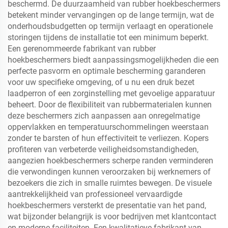
beschermd. De duurzaamheid van rubber hoekbeschermers
betekent minder vervangingen op de lange termijn, wat de
onderhoudsbudgetten op termijn verlaagt en operationele
storingen tijdens de installatie tot een minimum beperkt.
Een gerenommeerde fabrikant van rubber
hoekbeschermers biedt aanpassingsmogelijkheden die een
perfecte pasvorm en optimale bescherming garanderen
voor uw specifieke omgeving, of u nu een druk bezet
laadperron of een zorginstelling met gevoelige apparatuur
beheert. Door de flexibiliteit van rubbermaterialen kunnen
deze beschermers zich aanpassen aan onregelmatige
oppervlakken en temperatuurschommelingen weerstaan
zonder te barsten of hun effectiviteit te verliezen. Kopers
profiteren van verbeterde veiligheidsomstandigheden,
aangezien hoekbeschermers scherpe randen verminderen
die verwondingen kunnen veroorzaken bij werknemers of
bezoekers die zich in smalle ruimtes bewegen. De visuele
aantrekkelijkheid van professioneel vervaardigde
hoekbeschermers versterkt de presentatie van het pand,
wat bijzonder belangrijk is voor bedrijven met klantcontact
en moderne faciliteiten. Een kwalitatieve fabrikant van