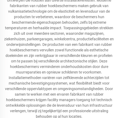
ontwerpen die voldoen aan diverse installatievereisten. Moderne
fabrikanten van rubber hoekbeschermers maken gebruik van
vulkanisatietechnologie om de elasticiteit en levensduur van de
producten te verbeteren, waardoor de beschermers hun
beschermende eigenschappen behouden, zelfs bij extreme
temperaturen en herhaalde impact. Toepassingsgebieden strekken
zich uit over meerdere sectoren, waaronder magazijnen,
ziekenhuizen, parkeergarages, winkelcentra, productiefaciliteiten en
onderwijsinstellingen. De producten van een fabrikant van rubber
hoekbeschermers vervullen zowel functionele als esthetische
doeleinden en zijn verkrijgbaar in verschillende kleuren en profielen
om te passen bij verschillende architectonische stijlen. Deze
hoekbeschermers verminderen onderhoudskosten door dure
muurreparaties en opnieuw schilderen te voorkomen.
Installatiemethoden variëren van zelfklevende achterzijden tot
mechanische bevestigingssystemen, wat flexibiliteit biedt voor
verschillende oppervlaktypen en omgevingsomstandigheden. Door
samen te werken met een ervaren fabrikant van rubber
hoekbeschermers krijgen facility managers toegang tot technisch
ontwikkelde oplossingen die de levensduur van hun infrastructuur
verlengen, terwijl zij tegelijkertijd een professionele uitstraling
behouden op al hun locaties.