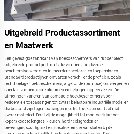
Uitgebreid Productassortiment
en Maatwerk
Een gevestigde fabrikant van hoekbeschermers van rubber biedt
uitgebreide productportfolio's die voldoen aan diverse
beschermingsvereisten in meerdere sectoren en toepassingen.
Standaardproductlijnen omvatten verschillende profielen, zoals
rechthoekige hoekbeschermers, afgeronde (bullnose) ontwerpen en
speciale vormen voor kolommen en gebogen oppervlakken. De
afmetingen variëren van compacte hoekbeschermers voor
residentiële toepassingen tot zwaar belastbare industriële modellen
die bestand zijn tegen botsingen met heftrucks en contact met
zwaar materieel. Dankzij de mogelijkheid tot maatwerk kunnen
kopers exacte lengtes, kleuren, hardheidsgraden en
bevestigingsconfiguraties specificeren die aansluiten bij de
vereisten van hun faciliteit en hun designvoorkeuren. Een