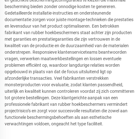
en geschikte beschermingsconfiguraties te kiezen die maximale
bescherming bieden zonder onnodige kosten te genereren.
Gedetailleerde installatie-instructies en ondersteunende
documentatie zorgen voor juiste montage-technieken die prestaties
en levensduur van het product optimaliseren. Een betrokken
fabrikant van rubber hoekbeschermers staat achter zijn producten
met garanties en prestatiegaranties die zijn vertrouwen in de
kwaliteit van de productie en de duurzaamheid van de materialen
onderstrepen. Responsieve klantenserviceteams beantwoorden
vragen, verwerken maatwerkbestellingen en lossen eventuele
problemen efficiënt op, waardoor langdurige relaties worden
opgebouwd in plaats van dat de focus uitsluitend ligt op
afzonderlijke transacties. Veel fabrikanten verstrekken
monsterproducten voor evaluatie, zodat klanten passendheid,
uiterlijk en kwaliteit kunnen controleren voordat zij zich committeren
tot grotere bestellingen. Deze klantgerichte aanpak van een
professionele fabrikant van rubber hoekbeschermers vermindert
projectrisico’s en zorgt voor succesvolle resultaten die zowel aan
functionele beschermingsbehoeften als aan esthetische
verwachtingen voldoen, ongeacht het type faciliteit.