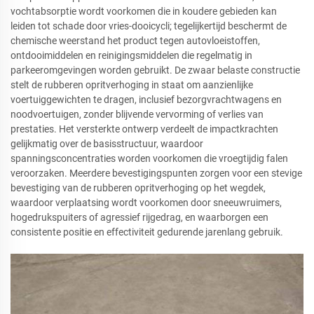
vochtabsorptie wordt voorkomen die in koudere gebieden kan
leiden tot schade door vries-dooicycli; tegelijkertijd beschermt de
chemische weerstand het product tegen autovloeistoffen,
ontdooimiddelen en reinigingsmiddelen die regelmatig in
parkeeromgevingen worden gebruikt. De zwaar belaste constructie
stelt de rubberen opritverhoging in staat om aanzienlijke
voertuiggewichten te dragen, inclusief bezorgvrachtwagens en
noodvoertuigen, zonder blijvende vervorming of verlies van
prestaties. Het versterkte ontwerp verdeelt de impactkrachten
gelijkmatig over de basisstructuur, waardoor
spanningsconcentraties worden voorkomen die vroegtijdig falen
veroorzaken. Meerdere bevestigingspunten zorgen voor een stevige
bevestiging van de rubberen opritverhoging op het wegdek,
waardoor verplaatsing wordt voorkomen door sneeuwruimers,
hogedrukspuiters of agressief rijgedrag, en waarborgen een
consistente positie en effectiviteit gedurende jarenlang gebruik.