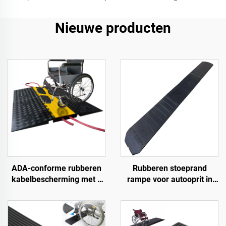
Nieuwe producten
ADA-conforme rubberen
Rubberen stoeprand
kabelbescherming met 5
rampe voor autooprit in
kanalen,
1,2 meter secties voor
rolstoeltoegankelijke
afgeronde stoepranden
oprijplaat voor binnen- en
buitengebruik bij