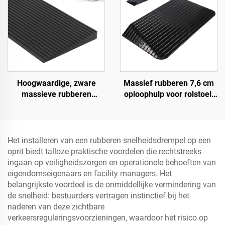
evenementen
Hoogwaardige, zware
Massief rubberen 7,6 cm
massieve rubberen
oploophulp voor rolstoel,
snelheidsbult helling,
drempel, deuroploophulp
wegberm oploophelling
met vleugelranden,
snelheidsbump
Productcategorie
Het installeren van een rubberen snelheidsdrempel op een
oprit biedt talloze praktische voordelen die rechtstreeks
ingaan op veiligheidszorgen en operationele behoeften van
eigendomseigenaars en facility managers. Het
belangrijkste voordeel is de onmiddellijke vermindering van
de snelheid: bestuurders vertragen instinctief bij het
naderen van deze zichtbare
verkeersreguleringsvoorzieningen, waardoor het risico op