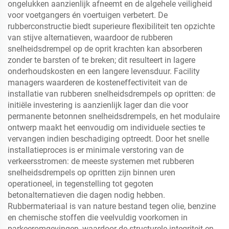
ongelukken aanzienlijk afneemt en de algehele veiligheid
voor voetgangers én voertuigen verbetert. De
rubberconstructie biedt superieure flexibiliteit ten opzichte
van stijve alternatieven, waardoor de rubberen
snelheidsdrempel op de oprit krachten kan absorberen
zonder te barsten of te breken; dit resulteert in lagere
onderhoudskosten en een langere levensduur. Facility
managers waarderen de kosteneffectiviteit van de
installatie van rubberen snelheidsdrempels op opritten: de
initiële investering is aanzienlijk lager dan die voor
permanente betonnen snelheidsdrempels, en het modulaire
ontwerp maakt het eenvoudig om individuele secties te
vervangen indien beschadiging optreedt. Door het snelle
installatieproces is er minimale verstoring van de
verkeersstromen: de meeste systemen met rubberen
snelheidsdrempels op opritten zijn binnen uren
operationeel, in tegenstelling tot gegoten
betonalternatieven die dagen nodig hebben.
Rubbermateriaal is van nature bestand tegen olie, benzine
en chemische stoffen die veelvuldig voorkomen in
parkeeromgevingen, waardoor de structurele integriteit en