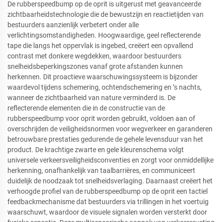
De rubberspeedbump op de oprit is uitgerust met geavanceerde
zichtbaarheidstechnologie die de bewustzijn en reactietijden van
bestuurders aanzienlijk verbetert onder alle
verlichtingsomstandigheden. Hoogwaardige, geel reflecterende
tape die langs het oppervlak is ingebed, creëert een opvallend
contrast met donkere wegdekken, waardoor bestuurders
snelheidsbeperkingszones vanaf grote afstanden kunnen
herkennen. Dit proactieve waarschuwingssysteem is bijzonder
waardevol tijdens schemering, ochtendschemering en ’s nachts,
wanneer de zichtbaarheid van nature verminderd is. De
reflecterende elementen die in de constructie van de
rubberspeedbump voor oprit worden gebruikt, voldoen aan of
overschrijden de veiligheidsnormen voor wegverkeer en garanderen
betrouwbare prestaties gedurende de gehele levensduur van het
product. De krachtige zwarte en gele kleurenschema volgt
universele verkeersveiligheidsconventies en zorgt voor onmiddellijke
herkenning, onafhankelijk van taalbarrières, en communiceert
duidelijk de noodzaak tot snelheidsverlaging. Daarnaast creëert het
verhoogde profiel van de rubberspeedbump op de oprit een tactiel
feedbackmechanisme dat bestuurders via trillingen in het voertuig
waarschuwt, waardoor de visuele signalen worden versterkt door