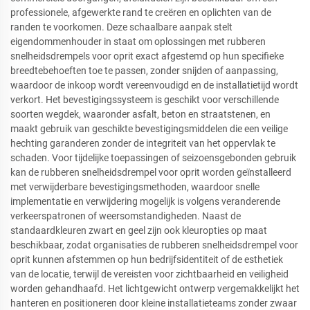
professionele, afgewerkte rand te creëren en oplichten van de
randen te voorkomen. Deze schaalbare aanpak stelt
eigendommenhouder in staat om oplossingen met rubberen
snelheidsdrempels voor oprit exact afgestemd op hun specifieke
breedtebehoeften toe te passen, zonder snijden of aanpassing,
waardoor de inkoop wordt vereenvoudigd en de installatietijd wordt
verkort. Het bevestigingssysteem is geschikt voor verschillende
soorten wegdek, waaronder asfalt, beton en straatstenen, en
maakt gebruik van geschikte bevestigingsmiddelen die een veilige
hechting garanderen zonder de integriteit van het oppervlak te
schaden. Voor tijdelijke toepassingen of seizoensgebonden gebruik
kan de rubberen snelheidsdrempel voor oprit worden geïnstalleerd
met verwijderbare bevestigingsmethoden, waardoor snelle
implementatie en verwijdering mogelijk is volgens veranderende
verkeerspatronen of weersomstandigheden. Naast de
standaardkleuren zwart en geel zijn ook kleuropties op maat
beschikbaar, zodat organisaties de rubberen snelheidsdrempel voor
oprit kunnen afstemmen op hun bedrijfsidentiteit of de esthetiek
van de locatie, terwijl de vereisten voor zichtbaarheid en veiligheid
worden gehandhaafd. Het lichtgewicht ontwerp vergemakkelijkt het
hanteren en positioneren door kleine installatieteams zonder zwaar