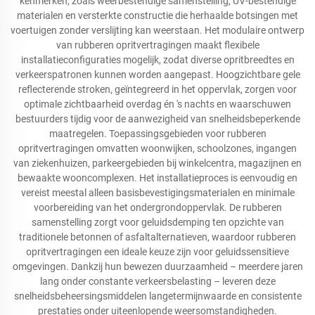
kenmerken, zoals weerbestendige samenstelling, UV-bestendige
materialen en versterkte constructie die herhaalde botsingen met
voertuigen zonder verslijting kan weerstaan. Het modulaire ontwerp
van rubberen opritvertragingen maakt flexibele
installatieconfiguraties mogelijk, zodat diverse opritbreedtes en
verkeerspatronen kunnen worden aangepast. Hoogzichtbare gele
reflecterende stroken, geïntegreerd in het oppervlak, zorgen voor
optimale zichtbaarheid overdag én 's nachts en waarschuwen
bestuurders tijdig voor de aanwezigheid van snelheidsbeperkende
maatregelen. Toepassingsgebieden voor rubberen
opritvertragingen omvatten woonwijken, schoolzones, ingangen
van ziekenhuizen, parkeergebieden bij winkelcentra, magazijnen en
bewaakte wooncomplexen. Het installatieproces is eenvoudig en
vereist meestal alleen basisbevestigingsmaterialen en minimale
voorbereiding van het ondergrondoppervlak. De rubberen
samenstelling zorgt voor geluidsdemping ten opzichte van
traditionele betonnen of asfaltalternatieven, waardoor rubberen
opritvertragingen een ideale keuze zijn voor geluidssensitieve
omgevingen. Dankzij hun bewezen duurzaamheid – meerdere jaren
lang onder constante verkeersbelasting – leveren deze
snelheidsbeheersingsmiddelen langetermijnwaarde en consistente
prestaties onder uiteenlopende weersomstandigheden.